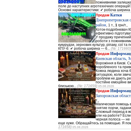
пожнивними залишкам
поле до наступних агротехнічних операцій?
Основні характеристики: ✔ робоча ширина 
Катки
Продам
Днепропетровская 
район,
1 т.,
1
грн/т.,
Коток-подрібнювач К
ефективно підготува
У продажу причіпний
роботи з пожнивними
кукурудзи, зернових культур, ріпаку, сої та 
КПУ-6: ✔ робоча ширина — 6...
(№: 171660)
Информаци
Продам
Киевская область, 
Ворожіння в Києві. С
поробленого та прив
Кожна людина хоча б 
ситуацією, коли зви
проблем не дають ре
постійне емоційне в
близькою...
(№: 171659)
05.08.2026
Информаци
Продам
Запорожская област
т.,
Магическая помощь 
снятие порчи, гадани
Сложный период в ж
или на работе? Если
черная полоса — не 
еще хуже. Обращайтесь за помощью. Я помо
171658)
05.08.2026