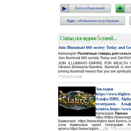
Лента объявлений
Агро
- объявления по рубрикам
Статьи, последние 5 статей ...
Join Illuminati 666 society Today and G
Категорія:
Различные товары для сельск
Join Illuminati 666 society Today and Get 
JOIN ILLUMINATI EMPIRE FOR WEALTH IN
Ukraine-Botswana-Namibia. Illuminati is mor
joining illuminati means that you are spirituall
772)
23.07.2026
Закладки 
https://www.big
Альфа-ПВП, Alpha
телеграмм. Аль
купить.https://www
Категорія:
Прочее
https://https://ww
Каменское. https://www.bigbro.best Купить
соли Каменское через телеграмм. 
купить.https://www.bigbro....
(№: 771)
12.07.20