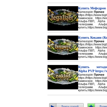
Купить Мефедрон
Категорія:
Прочее
https://https://ww
Каменское. https://w
Альфа-ПВП, Alpha
телеграмм. Аль
купить.https://www.big
Купить Кокаин (Ко
Категорія:
Прочее
https://https://ww
Каменское. https://w
Альфа-ПВП, Alpha
телеграмм. Аль
купить.https://www.big
Купить метадон
Alpha PVP https://
Категорія:
Прочее
https://https://ww
Каменское. https://w
Альфа-ПВП, Alpha
телеграмм. Аль
купить.https://www.big
Лента статей
Разме