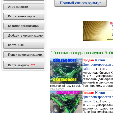
Полный список культур
Агро новости
Карта элеваторов
Каталог организаций
Добавить организацию
Карта АПК
Торговая площадка, последние 5 объ
Поиск по организациях
Катки
Продам
Днепропетровская 
new
Карта закупок
район,
1 т.,
1
грн/т.,
Коток-подрібнювач К
КПУ-6 — універсальн
створений для ефек
залишків після соняш
культур, ріпаку та сої. Після проходу агрега
06.08.2026
Катки
Продам
Днепропетровская 
район,
1 т.,
1
грн/т.,
КПУ-6 — універсальн
вашого господарства
Потрібна техніка, як