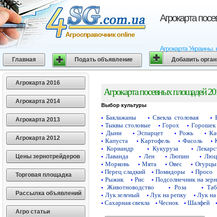
Агрокарта пос
Агросправочник online
Агрокарта Украины, 
Главная
Подать объявление
Добавить орга
Агрокарта 2016
Агрокарта посевных площадей 20
Агрокарта 2014
Выбор культуры
Баклажаны
Свекла столовая
•
•
•
Агрокарта 2013
Тыквы столовые
Горох
Горошек 
•
•
•
Дыни
Эспарцет
Рожь
Ка
•
•
•
•
Агрокарта 2012
Капуста
Картофель
Фасоль
•
•
•
•
Кориандр
Кукуруза
Лекарс
•
•
•
Лаванда
Лен
Люпин
Люц
Цены зернотрейдеров
•
•
•
•
Морковь
Мята
Овес
Огурцы
•
•
•
•
Перец сладкий
Помидоры
Просо
•
•
•
Торговая площадка
Рыжик
Рис
Подсолнечник на зер
•
•
•
Животноводство
Роза
Таб
•
•
•
Рассылка объявлений
Лук зеленый
Лук на репку
Лук на
•
•
•
Сахарная свекла
Чеснок
Шалфей
•
•
•
Агро статьи