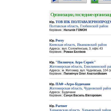
Организации, последние организации
ТОВ ІПК ПОЛТАВАЗЕРНОПРОД
Юр.
Полтавская область, Глобинский район
Керівник :
Наталія ГОМОН
Perry
Юр.
Киевская область, Иванковский район
Адреса : вул. Солом'янська, 3, офіс 43
Керівник :
Роман Беліков
"Пилипчук Агро Сервіс"
Юр.
Житомирская область, Емильчинский р
Адреса : м. Житомир, вул. Чуднівська, 104 
Керівник :
Пилипчук Олег Анатолійович
ПАФ «Агро-Будичани
Юр.
Житомирская область, Чудновский райо
Адреса : Будичани
Керівник :
Сачук Василь Вікторович
Partner
Юр.
Харьковская область, Харьковский район