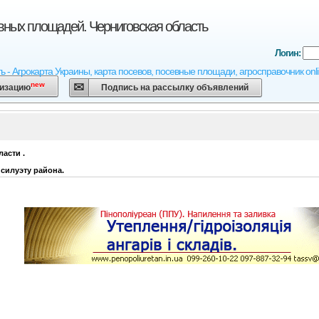
вных площадей. Черниговская область
Логин:
ь - Агрокарта Украины, карта посевов, посевные площади, агросправочник onl
new
низацию
Подпись на рассылку объявлений
ласти
.
силуэту района.