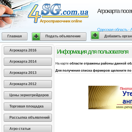
Агрокарта пос
Агросправочник online
Одесская область - 
Главная
Подать объявление
Добавить орга
Агрокарта 2016
Информация для пользователя
Агрокарта 2014
На карте
области
отражены районы данной об
Для получения списка фермеров щелкните по 
Агрокарта 2013
Агрокарта 2012
Цены зернотрейдеров
Торговая площадка
Рассылка объявлений
Агро статьи