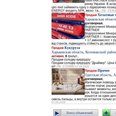
Лінія PARTNER ENERG
ринку України. В а
цієї лінії займають одну з лідируючих поз
ENERGY входять NPK, мезо- та...
(№: 1539
Хелатные 
Продам
Харьковская област
договорная
,
Водорозчинні Мiнер
PARTNER
Водорозчинні Мiнер
PARTNER / - Компле
+ 17 амінокислот + 
від стресів, підвищують стійкість до хвороб і
Кукуруза
Продам
Харьковская область, Коломакский район
активно
,
8
грн/шт.,
Продам солодку кукурудзу
Продам солодку кукурудзу "Драйвер". Ціна 8
шт
(№: 171668)
07.08.2026
Прочее
Продам
Одесская область, 
договорная
,
Магическая помощь в
снятие порчи, раскл
Бывают моменты, когд
рук. Когда отношени
рушатся за один день
сквозь пальцы, а внутри остается только ус
07.08.2026
Лента объявлений