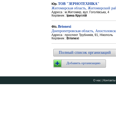
ТОВ "ЗЕРНОТЕХНІКА"
Юр.
Житомирская область, Житомирский ра
Адреса : м.Житомир, вул. Гоголівська, 4
Керівник :
Ірина Круглій
Brionexi
Фіз.
Днепропетровская область, Апостоловс
Адреса : проспект Трубників, 91, Нікополь
Керівник :
Brionexi
Полный список организаций
Добавить организацию
О нас
|
Контакты