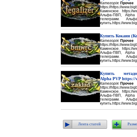
Категорія:
Прочее
https://https://ww
Каменское. https://w
Альфа-ПВП, Alpha
телеграмм. Аль
купить.https://www.big
Купить Кокаин (Ко
Категорія:
Прочее
https://https://ww
Каменское. https://w
Альфа-ПВП, Alpha
телеграмм. Аль
купить.https://www.big
Купить метадон
Alpha PVP https://
Категорія:
Прочее
https://https://ww
Каменское. https://w
Альфа-ПВП, Alpha
телеграмм. Аль
купить.https://www.big
Лента статей
Разме