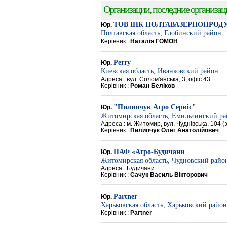
Организации, последние организации
ТОВ ІПК ПОЛТАВАЗЕРНОПРОД
Юр.
Полтавская область, Глобинский район
Керівник :
Наталія ГОМОН
Perry
Юр.
Киевская область, Иванковский район
Адреса : вул. Солом'янська, 3, офіс 43
Керівник :
Роман Беліков
"Пилипчук Агро Сервіс"
Юр.
Житомирская область, Емильчинский р
Адреса : м. Житомир, вул. Чуднівська, 104 
Керівник :
Пилипчук Олег Анатолійович
ПАФ «Агро-Будичани
Юр.
Житомирская область, Чудновский райо
Адреса : Будичани
Керівник :
Сачук Василь Вікторович
Partner
Юр.
Харьковская область, Харьковский район
Керівник :
Partner