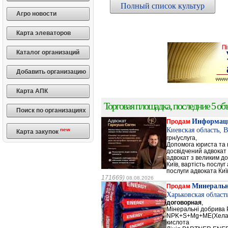
Полный список культур
Агро новости
Карта элеваторов
Каталог организаций
Добавить организацию
Карта АПК
Торговая площадка, последние 5 объ
Поиск по организациях
Информаци
Продам
Киевская область, 
new
Карта закупок
грн/услуга,
Допомога юриста та к
досвідчений адвокат 
адвокат з великим до
Київ, вартість послуг
послуги адвоката Киї
171669)
08.08.2026
Минеральн
Продам
Харьковская област
договорная
,
Мінеральні добрив
NPK+S+Mg+ME(Хела
кислота