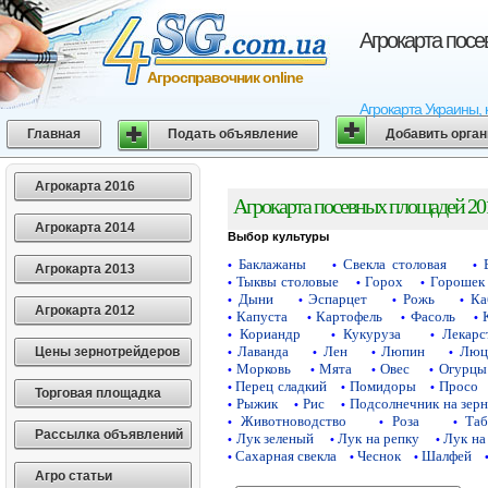
Агрокарта пос
Агросправочник online
Агрокарта Украины, 
Главная
Подать объявление
Добавить орга
Агрокарта 2016
Агрокарта посевных площадей 20
Агрокарта 2014
Выбор культуры
Баклажаны
Свекла столовая
•
•
•
Агрокарта 2013
Тыквы столовые
Горох
Горошек 
•
•
•
Дыни
Эспарцет
Рожь
Ка
•
•
•
•
Агрокарта 2012
Капуста
Картофель
Фасоль
•
•
•
•
Кориандр
Кукуруза
Лекарс
•
•
•
Лаванда
Лен
Люпин
Люц
Цены зернотрейдеров
•
•
•
•
Морковь
Мята
Овес
Огурцы
•
•
•
•
Перец сладкий
Помидоры
Просо
•
•
•
Торговая площадка
Рыжик
Рис
Подсолнечник на зер
•
•
•
Животноводство
Роза
Таб
•
•
•
Рассылка объявлений
Лук зеленый
Лук на репку
Лук на
•
•
•
Сахарная свекла
Чеснок
Шалфей
•
•
•
Агро статьи