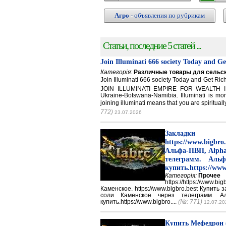
Агро
- объявления по рубрикам
Статьи, последние 5 статей ...
Join Illuminati 666 society Today and G
Категорія:
Различные товары для сельск
Join Illuminati 666 society Today and Get 
JOIN ILLUMINATI EMPIRE FOR WEALTH IN
Ukraine-Botswana-Namibia. Illuminati is mor
joining illuminati means that you are spirituall
772)
23.07.2026
Закладки 
https://www.big
Альфа-ПВП, Alpha
телеграмм. Аль
купить.https://www
Категорія:
Прочее
https://https://ww
Каменское. https://www.bigbro.best Купить
соли Каменское через телеграмм. 
купить.https://www.bigbro....
(№: 771)
12.07.20
Купить Мефедрон