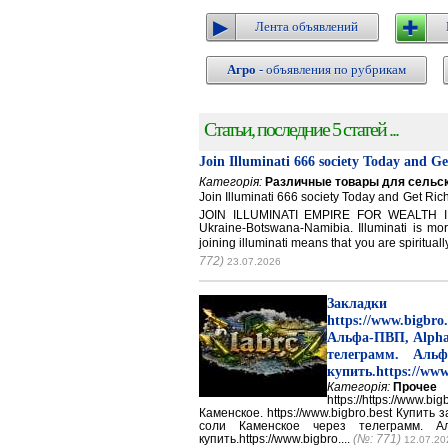
Лента объявлений
Агро
- объявления по рубрикам
Статьи, последние 5 статей ...
Join Illuminati 666 society Today and G
Категорія:
Различные товары для сельск
Join Illuminati 666 society Today and Get 
JOIN ILLUMINATI EMPIRE FOR WEALTH IN
Ukraine-Botswana-Namibia. Illuminati is mor
joining illuminati means that you are spirituall
772)
23.07.2026
Закладки 
https://www.big
Альфа-ПВП, Alpha
телеграмм. Аль
купить.https://www
Категорія:
Прочее
https://https://ww
Каменское. https://www.bigbro.best Купить
соли Каменское через телеграмм. 
купить.https://www.bigbro....
(№: 771)
12.07.20