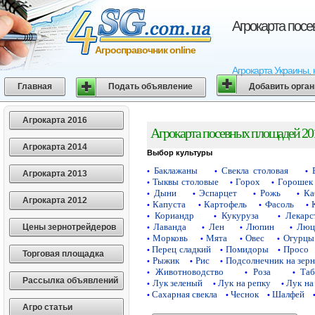
Агрокарта пос
Агросправочник online
Агрокарта Украины, 
Главная
Подать объявление
Добавить орга
Агрокарта 2016
Агрокарта посевных площадей 20
Агрокарта 2014
Выбор культуры
Баклажаны
Свекла столовая
•
•
•
Агрокарта 2013
Тыквы столовые
Горох
Горошек 
•
•
•
Дыни
Эспарцет
Рожь
Ка
•
•
•
•
Агрокарта 2012
Капуста
Картофель
Фасоль
•
•
•
•
Кориандр
Кукуруза
Лекарс
•
•
•
Лаванда
Лен
Люпин
Люц
Цены зернотрейдеров
•
•
•
•
Морковь
Мята
Овес
Огурцы
•
•
•
•
Перец сладкий
Помидоры
Просо
•
•
•
Торговая площадка
Рыжик
Рис
Подсолнечник на зер
•
•
•
Животноводство
Роза
Таб
•
•
•
Рассылка объявлений
Лук зеленый
Лук на репку
Лук на
•
•
•
Сахарная свекла
Чеснок
Шалфей
•
•
•
Агро статьи