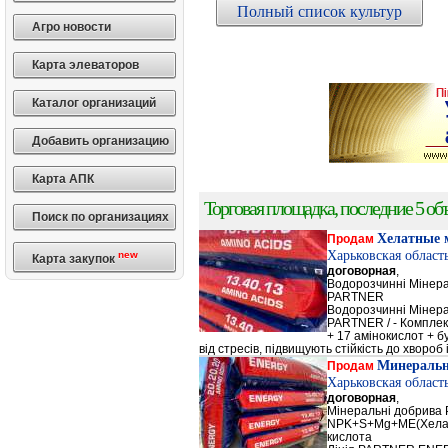
Полный список культур
Агро новости
Карта элеваторов
Каталог организаций
Добавить организацию
Карта АПК
Торговая площадка, последние 5 объ
Поиск по организациях
Хелатные 
Продам
Харьковская област
new
Карта закупок
договорная
,
Водорозчинні Мiнер
PARTNER
Водорозчинні Мiнер
PARTNER / - Компле
+ 17 амінокислот + 
від стресів, підвищують стійкість до хвороб і
Минеральн
Продам
Харьковская област
договорная
,
Мінеральні добрив
NPK+S+Mg+ME(Хела
кислота