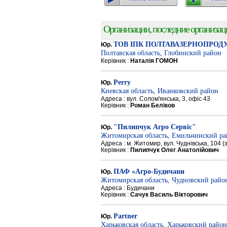
Организации, последние организации
ТОВ ІПК ПОЛТАВАЗЕРНОПРОД
Юр.
Полтавская область, Глобинский район
Керівник :
Наталія ГОМОН
Perry
Юр.
Киевская область, Иванковский район
Адреса : вул. Солом'янська, 3, офіс 43
Керівник :
Роман Беліков
"Пилипчук Агро Сервіс"
Юр.
Житомирская область, Емильчинский р
Адреса : м. Житомир, вул. Чуднівська, 104 
Керівник :
Пилипчук Олег Анатолійович
ПАФ «Агро-Будичани
Юр.
Житомирская область, Чудновский райо
Адреса : Будичани
Керівник :
Сачук Василь Вікторович
Partner
Юр.
Харьковская область, Харьковский район