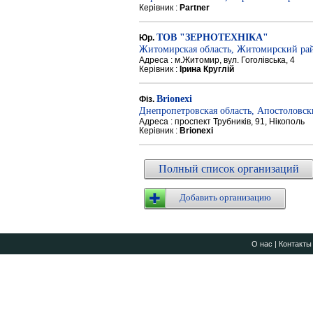
Керівник :
Partner
ТОВ "ЗЕРНОТЕХНІКА"
Юр.
Житомирская область, Житомирский ра
Адреса : м.Житомир, вул. Гоголівська, 4
Керівник :
Ірина Круглій
Brionexi
Фіз.
Днепропетровская область, Апостоловс
Адреса : проспект Трубників, 91, Нікополь
Керівник :
Brionexi
Полный список организаций
Добавить организацию
О нас
|
Контакты