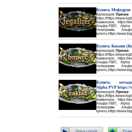
Купить Мефедрон
Категорія:
Прочее
https://https://ww
Каменское. https://w
Альфа-ПВП, Alpha
телеграмм. Аль
купить.https://www.big
Купить Кокаин (Ко
Категорія:
Прочее
https://https://ww
Каменское. https://w
Альфа-ПВП, Alpha
телеграмм. Аль
купить.https://www.big
Купить метадон
Alpha PVP https://
Категорія:
Прочее
https://https://ww
Каменское. https://w
Альфа-ПВП, Alpha
телеграмм. Аль
купить.https://www.big
Лента статей
Разме