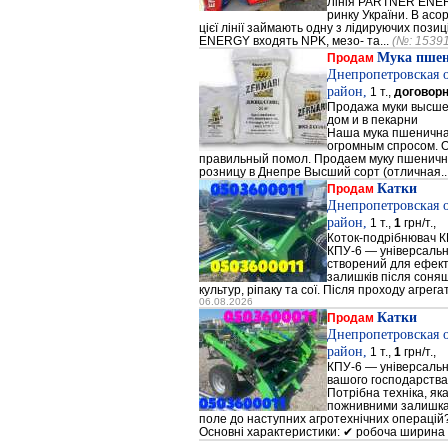
Лінія PARTNER ENERG
ринку України. В а
цієї лінії займають одну з лідируючих поз
ENERGY входять NPK, мезо- та...
(№: 1539
Мука пше
Продам
Днепропетровская 
район,
1 т.,
договор
Продажа муки высшег
дом и в пекарни
Наша мука пшенична
огромным спросом. О
правильный помол. Продаем муку пшеничную 
розницу в Днепре Высший сорт (отличная..
Катки
Продам
Днепропетровская 
район,
1 т.,
1
грн/т.,
Коток-подрібнювач К
КПУ-6 — універсальн
створений для ефек
залишків після соняш
культур, ріпаку та сої. Після проходу агрега
06.08.2026
Катки
Продам
Днепропетровская 
район,
1 т.,
1
грн/т.,
КПУ-6 — універсальн
вашого господарства
Потрібна техніка, як
пожнивними залишкам
поле до наступних агротехнічних операцій?
Основні характеристики: ✔ робоча ширина 