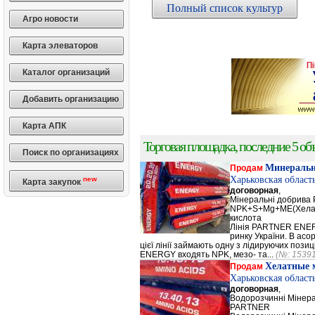
Полный список культур
Агро новости
Карта элеваторов
Каталог организаций
Добавить организацию
Карта АПК
Торговая площадка, последние 5 объ
Поиск по организациях
Минеральн
Продам
Харьковская област
new
Карта закупок
договорная
,
Мінеральні добрив
NPK+S+Mg+ME(Хела
кислота
Лінія PARTNER ENERG
ринку України. В а
цієї лінії займають одну з лідируючих поз
ENERGY входять NPK, мезо- та...
(№: 1539
Хелатные 
Продам
Харьковская област
договорная
,
Водорозчинні Мiнер
PARTNER