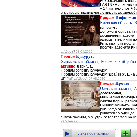
Водорозчинні Мiнер
PARTNER / - Компле
+ 17 амінокислот + 
від стресів, підвищують стійкість до хвороб і
Информаци
Продам
Киевская область, 
грн/услуга,
Допомога юриста та к
досвідчений адвокат 
адвокат з великим до
Київ, вартість послуг
послуги адвоката Киї
171669)
08.08.2026
Кукуруза
Продам
Харьковская область, Коломакский район
активно
,
8
грн/шт.,
Продам солодку кукурудзу
Продам солодку кукурудзу "Драйвер". Ціна 8
шт
(№: 171668)
07.08.2026
Прочее
Продам
Одесская область, 
договорная
,
Магическая помощь в
снятие порчи, раскл
Бывают моменты, когд
рук. Когда отношени
рушатся за один день
сквозь пальцы, а внутри остается только ус
07.08.2026
Лента объявлений