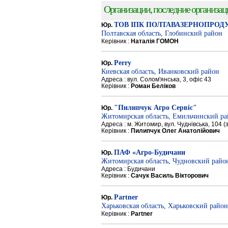
Организации, последние организации
ТОВ ІПК ПОЛТАВАЗЕРНОПРОД
Юр.
Полтавская область, Глобинский район
Керівник :
Наталія ГОМОН
Perry
Юр.
Киевская область, Иванковский район
Адреса : вул. Солом'янська, 3, офіс 43
Керівник :
Роман Беліков
"Пилипчук Агро Сервіс"
Юр.
Житомирская область, Емильчинский р
Адреса : м. Житомир, вул. Чуднівська, 104 
Керівник :
Пилипчук Олег Анатолійович
ПАФ «Агро-Будичани
Юр.
Житомирская область, Чудновский райо
Адреса : Будичани
Керівник :
Сачук Василь Вікторович
Partner
Юр.
Харьковская область, Харьковский район
Керівник :
Partner