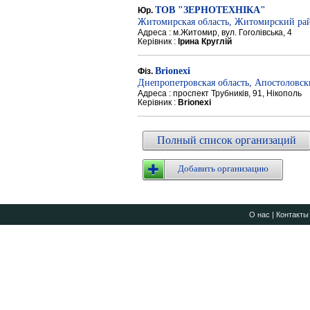
ТОВ "ЗЕРНОТЕХНІКА"
Юр.
Житомирская область, Житомирский ра
Адреса : м.Житомир, вул. Гоголівська, 4
Керівник :
Ірина Круглій
Brionexi
Фіз.
Днепропетровская область, Апостоловс
Адреса : проспект Трубників, 91, Нікополь
Керівник :
Brionexi
Полный список организаций
Добавить организацию
О нас
|
Контакты