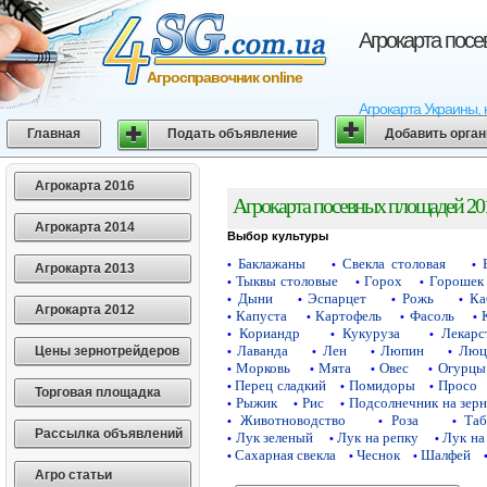
Агрокарта пос
Агросправочник online
Агрокарта Украины, 
Главная
Подать объявление
Добавить орга
Агрокарта 2016
Агрокарта посевных площадей 20
Агрокарта 2014
Выбор культуры
Баклажаны
Свекла столовая
•
•
•
Агрокарта 2013
Тыквы столовые
Горох
Горошек 
•
•
•
Дыни
Эспарцет
Рожь
Ка
•
•
•
•
Агрокарта 2012
Капуста
Картофель
Фасоль
•
•
•
•
Кориандр
Кукуруза
Лекарс
•
•
•
Лаванда
Лен
Люпин
Люц
Цены зернотрейдеров
•
•
•
•
Морковь
Мята
Овес
Огурцы
•
•
•
•
Перец сладкий
Помидоры
Просо
•
•
•
Торговая площадка
Рыжик
Рис
Подсолнечник на зер
•
•
•
Животноводство
Роза
Таб
•
•
•
Рассылка объявлений
Лук зеленый
Лук на репку
Лук на
•
•
•
Сахарная свекла
Чеснок
Шалфей
•
•
•
Агро статьи