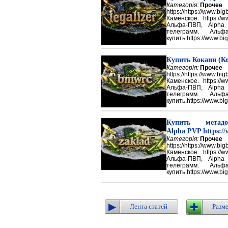
Категорія:
Прочее
https://https://ww
Каменское. https://w
Альфа-ПВП, Alpha
телеграмм. Аль
купить.https://www.big
Купить Кокаин (Ко
Категорія:
Прочее
https://https://ww
Каменское. https://w
Альфа-ПВП, Alpha
телеграмм. Аль
купить.https://www.big
Купить метадон
Alpha PVP https://
Категорія:
Прочее
https://https://ww
Каменское. https://w
Альфа-ПВП, Alpha
телеграмм. Аль
купить.https://www.big
Лента статей
Разме