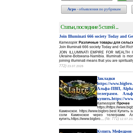
Агро
- объявления по рубрикам
Статьи, последние 5 статей ...
Join Illuminati 666 society Today and G
Категорія:
Различные товары для сельск
Join Illuminati 666 society Today and Get 
JOIN ILLUMINATI EMPIRE FOR WEALTH IN
Ukraine-Botswana-Namibia. Illuminati is mor
joining illuminati means that you are spirituall
772)
23.07.2026
Закладки 
https://www.big
Альфа-ПВП, Alpha
телеграмм. Аль
купить.https://www
Категорія:
Прочее
https://https://ww
Каменское. https://www.bigbro.best Купить
соли Каменское через телеграмм. 
купить.https://www.bigbro....
(№: 771)
12.07.20
Купить Мефедрон