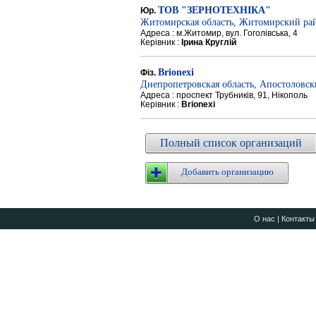
ТОВ "ЗЕРНОТЕХНІКА"
Юр.
Житомирская область, Житомирский ра
Адреса : м.Житомир, вул. Гоголівська, 4
Керівник :
Ірина Круглій
Brionexi
Фіз.
Днепропетровская область, Апостоловс
Адреса : проспект Трубників, 91, Нікополь
Керівник :
Brionexi
Полный список организаций
Добавить организацию
О нас
|
Контакты