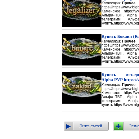
Категорія:
Прочее
https://https://ww
Каменское. https://w
Альфа-ПВП, Alpha
телеграмм. Аль
купить.https://www.big
Купить Кокаин (Ко
Категорія:
Прочее
https://https://ww
Каменское. https://w
Альфа-ПВП, Alpha
телеграмм. Аль
купить.https://www.big
Купить метадон
Alpha PVP https://
Категорія:
Прочее
https://https://ww
Каменское. https://w
Альфа-ПВП, Alpha
телеграмм. Аль
купить.https://www.big
Лента статей
Разме