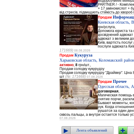
Водорозчинні Мiнер
PARTNER / - Компле
+ 17 амінокислот + 
від стресів, підвищують стійкість до хвороб і
Информаци
Продам
Киевская область, 
грн/услуга,
Допомога юриста та к
досвідчений адвокат 
адвокат з великим до
Київ, вартість послуг
послуги адвоката Киї
171669)
08.08.2026
Кукуруза
Продам
Харьковская область, Коломакский район
активно
,
8
грн/шт.,
Продам солодку кукурудзу
Продам солодку кукурудзу "Драйвер". Ціна 8
шт
(№: 171668)
07.08.2026
Прочее
Продам
Одесская область, 
договорная
,
Магическая помощь в
снятие порчи, раскл
Бывают моменты, когд
рук. Когда отношени
рушатся за один день
сквозь пальцы, а внутри остается только ус
07.08.2026
Лента объявлений