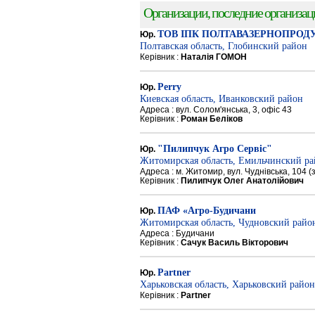
Организации, последние организации
ТОВ ІПК ПОЛТАВАЗЕРНОПРОД
Юр.
Полтавская область, Глобинский район
Керівник :
Наталія ГОМОН
Perry
Юр.
Киевская область, Иванковский район
Адреса : вул. Солом'янська, 3, офіс 43
Керівник :
Роман Беліков
"Пилипчук Агро Сервіс"
Юр.
Житомирская область, Емильчинский р
Адреса : м. Житомир, вул. Чуднівська, 104 
Керівник :
Пилипчук Олег Анатолійович
ПАФ «Агро-Будичани
Юр.
Житомирская область, Чудновский райо
Адреса : Будичани
Керівник :
Сачук Василь Вікторович
Partner
Юр.
Харьковская область, Харьковский район
Керівник :
Partner