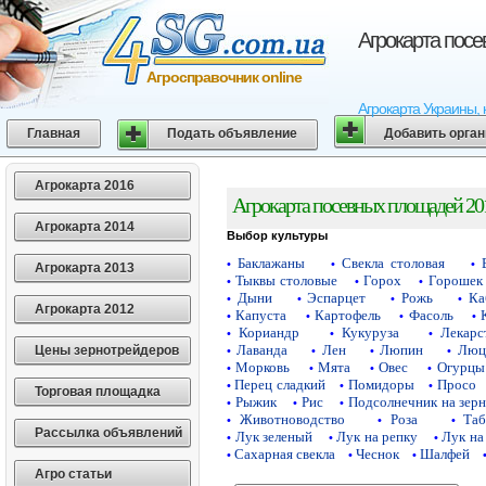
Агрокарта пос
Агросправочник online
Агрокарта Украины, 
Главная
Подать объявление
Добавить орга
Агрокарта 2016
Агрокарта посевных площадей 20
Агрокарта 2014
Выбор культуры
Баклажаны
Свекла столовая
•
•
•
Агрокарта 2013
Тыквы столовые
Горох
Горошек 
•
•
•
Дыни
Эспарцет
Рожь
Ка
•
•
•
•
Агрокарта 2012
Капуста
Картофель
Фасоль
•
•
•
•
Кориандр
Кукуруза
Лекарс
•
•
•
Лаванда
Лен
Люпин
Люц
Цены зернотрейдеров
•
•
•
•
Морковь
Мята
Овес
Огурцы
•
•
•
•
Перец сладкий
Помидоры
Просо
•
•
•
Торговая площадка
Рыжик
Рис
Подсолнечник на зер
•
•
•
Животноводство
Роза
Таб
•
•
•
Рассылка объявлений
Лук зеленый
Лук на репку
Лук на
•
•
•
Сахарная свекла
Чеснок
Шалфей
•
•
•
Агро статьи