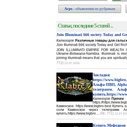
Агро
- объявления по рубрикам
Статьи, последние 5 статей ...
Join Illuminati 666 society Today and G
Категорія:
Различные товары для сельск
Join Illuminati 666 society Today and Get 
JOIN ILLUMINATI EMPIRE FOR WEALTH IN
Ukraine-Botswana-Namibia. Illuminati is mor
joining illuminati means that you are spirituall
772)
23.07.2026
Закладки 
https://www.big
Альфа-ПВП, Alpha
телеграмм. Аль
купить.https://www
Категорія:
Прочее
https://https://ww
Каменское. https://www.bigbro.best Купить
соли Каменское через телеграмм. 
купить.https://www.bigbro....
(№: 771)
12.07.20
Купить Мефедрон