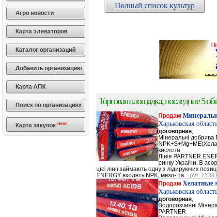
Полный список культур
Агро новости
Карта элеваторов
Каталог организаций
Добавить организацию
Карта АПК
Торговая площадка, последние 5 объ
Поиск по организациях
Минеральн
Продам
Харьковская област
new
Карта закупок
договорная
,
Мінеральні добрив
NPK+S+Mg+ME(Хела
кислота
Лінія PARTNER ENERG
ринку України. В а
цієї лінії займають одну з лідируючих поз
ENERGY входять NPK, мезо- та...
(№: 1539
Хелатные 
Продам
Харьковская област
договорная
,
Водорозчинні Мiнер
PARTNER