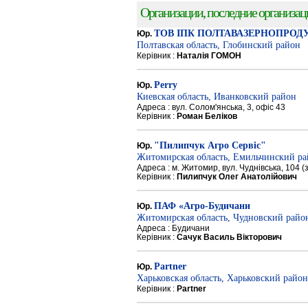
Организации, последние организации
ТОВ ІПК ПОЛТАВАЗЕРНОПРОД
Юр.
Полтавская область, Глобинский район
Керівник :
Наталія ГОМОН
Perry
Юр.
Киевская область, Иванковский район
Адреса : вул. Солом'янська, 3, офіс 43
Керівник :
Роман Беліков
"Пилипчук Агро Сервіс"
Юр.
Житомирская область, Емильчинский р
Адреса : м. Житомир, вул. Чуднівська, 104 
Керівник :
Пилипчук Олег Анатолійович
ПАФ «Агро-Будичани
Юр.
Житомирская область, Чудновский райо
Адреса : Будичани
Керівник :
Сачук Василь Вікторович
Partner
Юр.
Харьковская область, Харьковский район
Керівник :
Partner