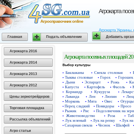
Агрокарта пос
Агросправочник online
Агрокарта Украины, 
Главная
Подать объявление
Добавить орга
Агрокарта 2016
Агрокарта посевных площадей 20
Агрокарта 2014
Выбор культуры
Баклажаны
Свекла столовая
•
•
•
Агрокарта 2013
Тыквы столовые
Горох
Горошек 
•
•
•
Дыни
Эспарцет
Рожь
Ка
•
•
•
•
Агрокарта 2012
Капуста
Картофель
Фасоль
•
•
•
•
Кориандр
Кукуруза
Лекарс
•
•
•
Лаванда
Лен
Люпин
Люц
Цены зернотрейдеров
•
•
•
•
Морковь
Мята
Овес
Огурцы
•
•
•
•
Перец сладкий
Помидоры
Просо
•
•
•
Торговая площадка
Рыжик
Рис
Подсолнечник на зер
•
•
•
Животноводство
Роза
Таб
•
•
•
Рассылка объявлений
Лук зеленый
Лук на репку
Лук на
•
•
•
Сахарная свекла
Чеснок
Шалфей
•
•
•
Агро статьи