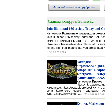
Агро
- объявления по рубрикам
Статьи, последние 5 статей ...
Join Illuminati 666 society Today and G
Категорія:
Различные товары для сельск
Join Illuminati 666 society Today and Get 
JOIN ILLUMINATI EMPIRE FOR WEALTH IN
Ukraine-Botswana-Namibia. Illuminati is mor
joining illuminati means that you are spirituall
772)
23.07.2026
Закладки 
https://www.big
Альфа-ПВП, Alpha
телеграмм. Аль
купить.https://www
Категорія:
Прочее
https://https://ww
Каменское. https://www.bigbro.best Купить
соли Каменское через телеграмм. 
купить.https://www.bigbro....
(№: 771)
12.07.20
Купить Мефедрон