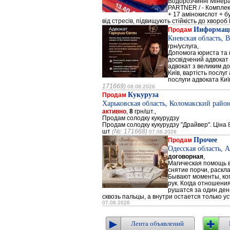
Водорозчинні Мiнер
PARTNER / - Компле
+ 17 амінокислот + 
від стресів, підвищують стійкість до хвороб і
Информаци
Продам
Киевская область, 
грн/услуга,
Допомога юриста та к
досвідчений адвокат 
адвокат з великим до
Київ, вартість послуг
послуги адвоката Киї
171669)
08.08.2026
Кукуруза
Продам
Харьковская область, Коломакский район
активно
,
8
грн/шт.,
Продам солодку кукурудзу
Продам солодку кукурудзу "Драйвер". Ціна 8
шт
(№: 171668)
07.08.2026
Прочее
Продам
Одесская область, 
договорная
,
Магическая помощь в
снятие порчи, раскл
Бывают моменты, когд
рук. Когда отношени
рушатся за один день
сквозь пальцы, а внутри остается только ус
07.08.2026
Лента объявлений