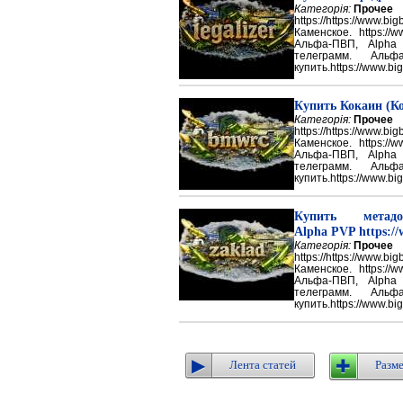
Категорія:
Прочее
https://https://ww
Каменское. https://w
Альфа-ПВП, Alpha
телеграмм. Аль
купить.https://www.big
Купить Кокаин (Ко
Категорія:
Прочее
https://https://ww
Каменское. https://w
Альфа-ПВП, Alpha
телеграмм. Аль
купить.https://www.big
Купить метадон
Alpha PVP https://
Категорія:
Прочее
https://https://ww
Каменское. https://w
Альфа-ПВП, Alpha
телеграмм. Аль
купить.https://www.big
Лента статей
Разме