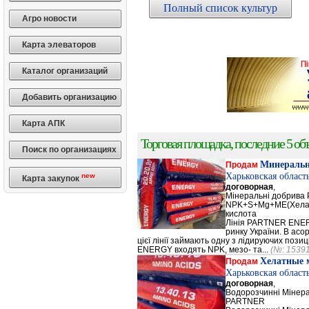
Полный список культур
Агро новости
Карта элеваторов
Каталог организаций
Добавить организацию
Карта АПК
Торговая площадка, последние 5 объ
Поиск по организациях
Минеральн
Продам
Харьковская област
new
Карта закупок
договорная
,
Мінеральні добрив
NPK+S+Mg+ME(Хела
кислота
Лінія PARTNER ENERG
ринку України. В а
цієї лінії займають одну з лідируючих поз
ENERGY входять NPK, мезо- та...
(№: 1539
Хелатные 
Продам
Харьковская област
договорная
,
Водорозчинні Мiнер
PARTNER