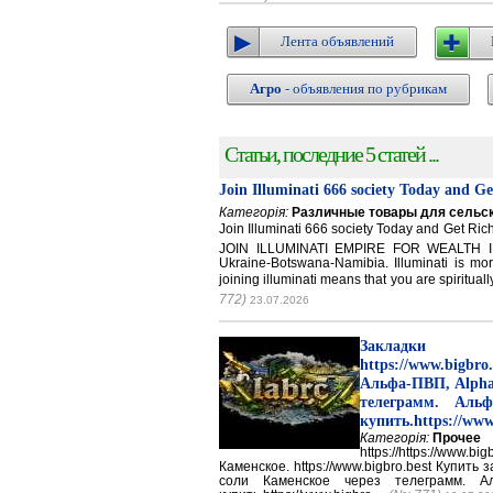
Лента объявлений
Агро
- объявления по рубрикам
Статьи, последние 5 статей ...
Join Illuminati 666 society Today and G
Категорія:
Различные товары для сельск
Join Illuminati 666 society Today and Get 
JOIN ILLUMINATI EMPIRE FOR WEALTH IN
Ukraine-Botswana-Namibia. Illuminati is mor
joining illuminati means that you are spirituall
772)
23.07.2026
Закладки 
https://www.big
Альфа-ПВП, Alpha
телеграмм. Аль
купить.https://www
Категорія:
Прочее
https://https://ww
Каменское. https://www.bigbro.best Купить
соли Каменское через телеграмм. 