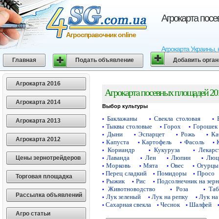
Агрокарта пос
Агросправочник online
Агрокарта Украины, 
Главная
Подать объявление
Добавить орга
Агрокарта 2016
Агрокарта посевных площадей 20
Агрокарта 2014
Выбор культуры
Баклажаны
Свекла столовая
•
•
•
Агрокарта 2013
Тыквы столовые
Горох
Горошек 
•
•
•
Дыни
Эспарцет
Рожь
Ка
•
•
•
•
Агрокарта 2012
Капуста
Картофель
Фасоль
•
•
•
•
Кориандр
Кукуруза
Лекарс
•
•
•
Лаванда
Лен
Люпин
Люц
Цены зернотрейдеров
•
•
•
•
Морковь
Мята
Овес
Огурцы
•
•
•
•
Перец сладкий
Помидоры
Просо
•
•
•
Торговая площадка
Рыжик
Рис
Подсолнечник на зер
•
•
•
Животноводство
Роза
Таб
•
•
•
Рассылка объявлений
Лук зеленый
Лук на репку
Лук на
•
•
•
Сахарная свекла
Чеснок
Шалфей
•
•
•
Агро статьи