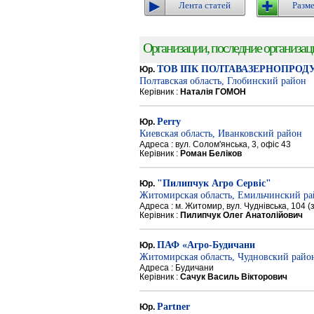
Лента статей
Разме
Организации, последние организации
ТОВ ІПК ПОЛТАВАЗЕРНОПРОД
Юр.
Полтавская область, Глобинский район
Керівник :
Наталія ГОМОН
Perry
Юр.
Киевская область, Иванковский район
Адреса : вул. Солом'янська, 3, офіс 43
Керівник :
Роман Беліков
"Пилипчук Агро Сервіс"
Юр.
Житомирская область, Емильчинский р
Адреса : м. Житомир, вул. Чуднівська, 104 
Керівник :
Пилипчук Олег Анатолійович
ПАФ «Агро-Будичани
Юр.
Житомирская область, Чудновский райо
Адреса : Будичани
Керівник :
Сачук Василь Вікторович
Partner
Юр.