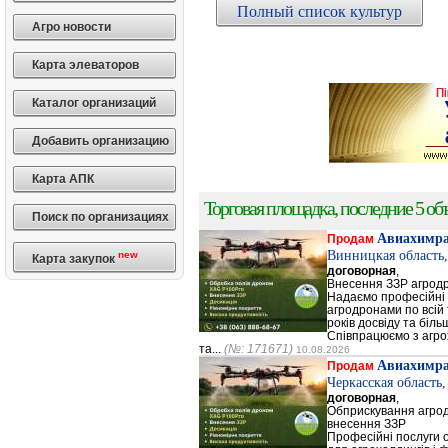
Полный список культур
Агро новости
Карта элеваторов
Каталог организаций
Добавить организацию
Карта АПК
Торговая площадка, последние 5 объ
Поиск по организациях
Авиахимр
Продам
Винницкая область
new
Карта закупок
договорная
,
Внесення ЗЗР агрод
Надаємо професійні п
агродронами по всій 
років досвіду та біль
Співпрацюємо з агр
та...
(№: 171671)
10.08.2026
Авиахимр
Продам
Черкасская область
договорная
,
Обприскування агрод
внесення ЗЗР
Професійні послуги 