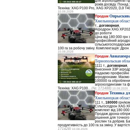
для агрохолдингів і 
років досвіду. Понад
Техніка: XAG P100 Pro, XAG XP2020, DJI T40,
10.08.2026
Опрыскив
Продам
Хмельницкая облас
т.,
договорная
,
Агродрон XAG XP202
до роботи
Ціна від 180 000 грн
професійний агродр
сільськогосподарськи
100 га за робочу зміну. Комплектація: Дрон
10.08.2026
Авиахимр
Продам
Тернопольская обла
1111 т.,
договорная
,
Внесення ЗЗР агрод
Надаємо професійні 
агродронами. Маємо 5
100000 га оброблен
агрохолдингами та 
Техніка: XAG P100...
(№: 171488)
10.08.2026
Техника дл
Продам
Хмельницкая облас
111 т.,
180000
грн/ком
Сільгоспдрон XAG X
комплект від 180 000
Продаж дрона-обпри
рішення для точного
рослин та добрив. Ба
продуктивність до 100 га за зміну. У вартіст
171428)
10.08.2026