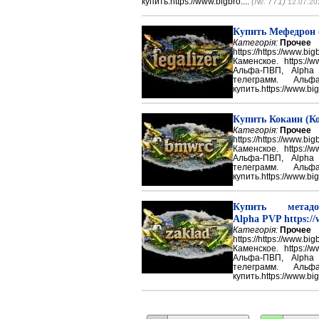
купить.https://www.bigbro....
(№: 771)
12.07.20
Купить Мефедрон
Категорія:
Прочее
https://https://ww
Каменское. https://w
Альфа-ПВП, Alpha
телеграмм. Аль
купить.https://www.big
Купить Кокаин (Ко
Категорія:
Прочее
https://https://ww
Каменское. https://w
Альфа-ПВП, Alpha
телеграмм. Аль
купить.https://www.big
Купить метадон
Alpha PVP https://
Категорія:
Прочее
https://https://ww
Каменское. https://w
Альфа-ПВП, Alpha
телеграмм. Аль
купить.https://www.big