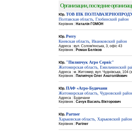
Организации, последние организации
ТОВ ІПК ПОЛТАВАЗЕРНОПРОД
Юр.
Полтавская область, Глобинский район
Керівник :
Наталія ГОМОН
Perry
Юр.
Киевская область, Иванковский район
Адреса : вул. Солом'янська, 3, офіс 43
Керівник :
Роман Беліков
"Пилипчук Агро Сервіс"
Юр.
Житомирская область, Емильчинский р
Адреса : м. Житомир, вул. Чуднівська, 104 
Керівник :
Пилипчук Олег Анатолійович
ПАФ «Агро-Будичани
Юр.
Житомирская область, Чудновский райо
Адреса : Будичани
Керівник :
Сачук Василь Вікторович
Partner
Юр.
Харьковская область, Харьковский район
Керівник :
Partner