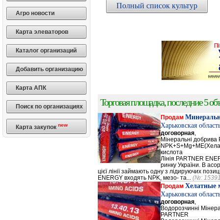
Полный список культур
Агро новости
Карта элеваторов
Каталог организаций
Добавить организацию
Карта АПК
Торговая площадка, последние 5 объ
Поиск по организациях
Минеральн
Продам
Харьковская област
new
Карта закупок
договорная
,
Мінеральні добрив
NPK+S+Mg+ME(Хела
кислота
Лінія PARTNER ENERG
ринку України. В а
цієї лінії займають одну з лідируючих поз
ENERGY входять NPK, мезо- та...
(№: 1539
Хелатные 
Продам
Харьковская област
договорная
,
Водорозчинні Мiнер
PARTNER