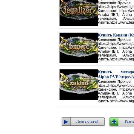
Категорія:
Прочее
https://https://ww
Каменское. https://w
Альфа-ПВП, Alpha
телеграмм. Аль
купить.https://www.big
Купить Кокаин (Ко
Категорія:
Прочее
https://https://ww
Каменское. https://w
Альфа-ПВП, Alpha
телеграмм. Аль
купить.https://www.big
Купить метадон
Alpha PVP https://
Категорія:
Прочее
https://https://ww
Каменское. https://w
Альфа-ПВП, Alpha
телеграмм. Аль
купить.https://www.big
Лента статей
Разме