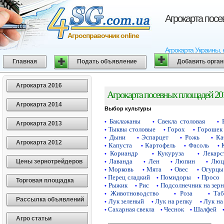
Агрокарта пос
Агросправочник online
Агрокарта Украины, 
Главная
Подать объявление
Добавить орга
Агрокарта 2016
Агрокарта посевных площадей 20
Агрокарта 2014
Выбор культуры
Баклажаны
Свекла столовая
•
•
•
Агрокарта 2013
Тыквы столовые
Горох
Горошек 
•
•
•
Дыни
Эспарцет
Рожь
Ка
•
•
•
•
Агрокарта 2012
Капуста
Картофель
Фасоль
•
•
•
•
Кориандр
Кукуруза
Лекарс
•
•
•
Лаванда
Лен
Люпин
Люц
Цены зернотрейдеров
•
•
•
•
Морковь
Мята
Овес
Огурцы
•
•
•
•
Перец сладкий
Помидоры
Просо
•
•
•
Торговая площадка
Рыжик
Рис
Подсолнечник на зер
•
•
•
Животноводство
Роза
Таб
•
•
•
Рассылка объявлений
Лук зеленый
Лук на репку
Лук на
•
•
•
Сахарная свекла
Чеснок
Шалфей
•
•
•
Агро статьи