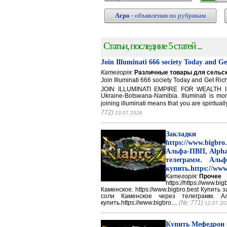
Агро
- объявления по рубрикам
Статьи, последние 5 статей ...
Join Illuminati 666 society Today and G
Категорія:
Различные товары для сельск
Join Illuminati 666 society Today and Get 
JOIN ILLUMINATI EMPIRE FOR WEALTH IN
Ukraine-Botswana-Namibia. Illuminati is mor
joining illuminati means that you are spirituall
772)
23.07.2026
Закладки 
https://www.big
Альфа-ПВП, Alpha
телеграмм. Аль
купить.https://www
Категорія:
Прочее
https://https://ww
Каменское. https://www.bigbro.best Купить
соли Каменское через телеграмм. 
купить.https://www.bigbro....
(№: 771)
12.07.20
Купить Мефедрон