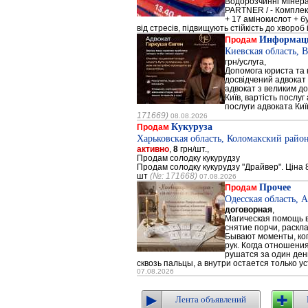
Водорозчинні Мiнер
PARTNER / - Компле
+ 17 амінокислот + 
від стресів, підвищують стійкість до хвороб і
Информаци
Продам
Киевская область, 
грн/услуга,
Допомога юриста та к
досвідчений адвокат 
адвокат з великим до
Київ, вартість послуг
послуги адвоката Киї
171669)
08.08.2026
Кукуруза
Продам
Харьковская область, Коломакский район
активно
,
8
грн/шт.,
Продам солодку кукурудзу
Продам солодку кукурудзу "Драйвер". Ціна 8
шт
(№: 171668)
07.08.2026
Прочее
Продам
Одесская область, 
договорная
,
Магическая помощь в
снятие порчи, раскл
Бывают моменты, когд
рук. Когда отношени
рушатся за один день
сквозь пальцы, а внутри остается только ус
07.08.2026
Лента объявлений