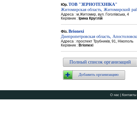
ТОВ "ЗЕРНОТЕХНІКА"
Юр.
Житомирская область, Житомирский ра
Адреса : м.Житомир, вул. Гоголівська, 4
Керівник :
Ірина Круглій
Brionexi
Фіз.
Днепропетровская область, Апостоловс
Адреса : проспект Трубників, 91, Нікополь
Керівник :
Brionexi
Полный список организаций
Добавить организацию
О нас
|
Контакты