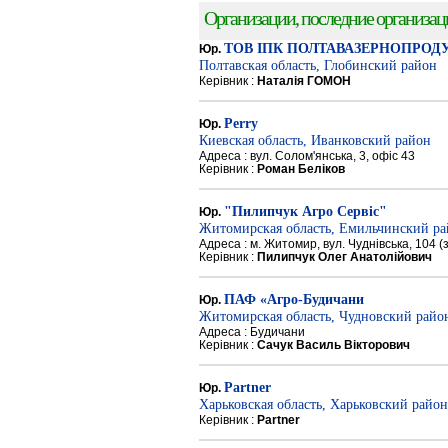
Организации, последние организации
ТОВ ІПК ПОЛТАВАЗЕРНОПРОД
Юр.
Полтавская область, Глобинский район
Керівник :
Наталія ГОМОН
Perry
Юр.
Киевская область, Иванковский район
Адреса : вул. Солом'янська, 3, офіс 43
Керівник :
Роман Беліков
"Пилипчук Агро Сервіс"
Юр.
Житомирская область, Емильчинский р
Адреса : м. Житомир, вул. Чуднівська, 104 
Керівник :
Пилипчук Олег Анатолійович
ПАФ «Агро-Будичани
Юр.
Житомирская область, Чудновский райо
Адреса : Будичани
Керівник :
Сачук Василь Вікторович
Partner
Юр.
Харьковская область, Харьковский район
Керівник :
Partner