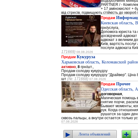
Водорозчинні Мiнер
PARTNER / - Компле
+ 17 амінокислот + 
від стресів, підвищують стійкість до хвороб і
Информаци
Продам
Киевская область, 
грн/услуга,
Допомога юриста та к
досвідчений адвокат 
адвокат з великим до
Київ, вартість послуг
послуги адвоката Киї
171669)
08.08.2026
Кукуруза
Продам
Харьковская область, Коломакский район
активно
,
8
грн/шт.,
Продам солодку кукурудзу
Продам солодку кукурудзу "Драйвер". Ціна 8
шт
(№: 171668)
07.08.2026
Прочее
Продам
Одесская область, 
договорная
,
Магическая помощь в
снятие порчи, раскл
Бывают моменты, когд
рук. Когда отношени
рушатся за один день
сквозь пальцы, а внутри остается только ус
07.08.2026
Лента объявлений