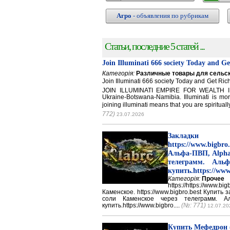
Агро
- объявления по рубрикам
Статьи, последние 5 статей ...
Join Illuminati 666 society Today and G
Категорія:
Различные товары для сельск
Join Illuminati 666 society Today and Get 
JOIN ILLUMINATI EMPIRE FOR WEALTH IN
Ukraine-Botswana-Namibia. Illuminati is mor
joining illuminati means that you are spirituall
772)
23.07.2026
Закладки 
https://www.big
Альфа-ПВП, Alpha
телеграмм. Аль
купить.https://www
Категорія:
Прочее
https://https://ww
Каменское. https://www.bigbro.best Купить
соли Каменское через телеграмм. 
купить.https://www.bigbro....
(№: 771)
12.07.20
Купить Мефедрон