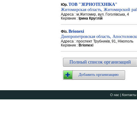
ТОВ "ЗЕРНОТЕХНІКА"
Юр.
Житомирская область, Житомирский ра
Адреса : м.Житомир, вул. Гоголівська, 4
Керівник :
Ірина Круглій
Brionexi
Фіз.
Днепропетровская область, Апостоловс
Адреса : проспект Трубників, 91, Нікополь
Керівник :
Brionexi
Полный список организаций
Добавить организацию
О нас
|
Контакты