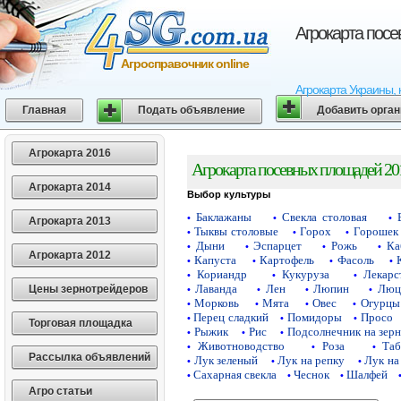
Агрокарта пос
Агросправочник online
Агрокарта Украины, 
Главная
Подать объявление
Добавить орга
Агрокарта 2016
Агрокарта посевных площадей 20
Агрокарта 2014
Выбор культуры
Баклажаны
Свекла столовая
•
•
•
Агрокарта 2013
Тыквы столовые
Горох
Горошек 
•
•
•
Дыни
Эспарцет
Рожь
Ка
•
•
•
•
Агрокарта 2012
Капуста
Картофель
Фасоль
•
•
•
•
Кориандр
Кукуруза
Лекарс
•
•
•
Лаванда
Лен
Люпин
Люц
Цены зернотрейдеров
•
•
•
•
Морковь
Мята
Овес
Огурцы
•
•
•
•
Перец сладкий
Помидоры
Просо
•
•
•
Торговая площадка
Рыжик
Рис
Подсолнечник на зер
•
•
•
Животноводство
Роза
Таб
•
•
•
Рассылка объявлений
Лук зеленый
Лук на репку
Лук на
•
•
•
Сахарная свекла
Чеснок
Шалфей
•
•
•
Агро статьи