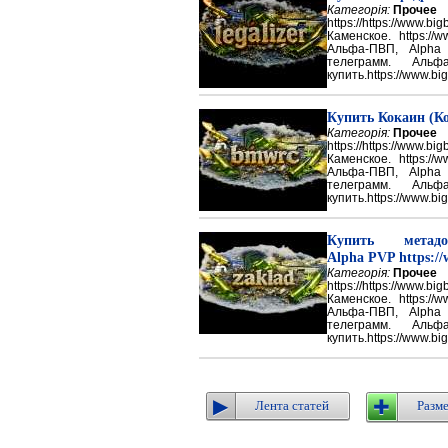
Категорія:
Прочее
https://https://ww
Каменское. https://w
Альфа-ПВП, Alpha
телеграмм. Аль
купить.https://www.big
Купить Кокаин (Ко
Категорія:
Прочее
https://https://ww
Каменское. https://w
Альфа-ПВП, Alpha
телеграмм. Аль
купить.https://www.big
Купить метадон
Alpha PVP https://
Категорія:
Прочее
https://https://ww
Каменское. https://w
Альфа-ПВП, Alpha
телеграмм. Аль
купить.https://www.big
Лента статей
Разме