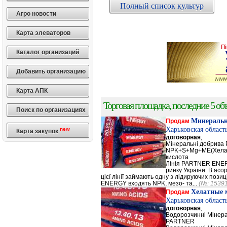
Полный список культур
Агро новости
Карта элеваторов
Каталог организаций
Добавить организацию
Карта АПК
Торговая площадка, последние 5 объ
Поиск по организациях
Минеральн
Продам
Харьковская област
new
Карта закупок
договорная
,
Мінеральні добрив
NPK+S+Mg+ME(Хела
кислота
Лінія PARTNER ENERG
ринку України. В а
цієї лінії займають одну з лідируючих поз
ENERGY входять NPK, мезо- та...
(№: 1539
Хелатные 
Продам
Харьковская област
договорная
,
Водорозчинні Мiнер
PARTNER