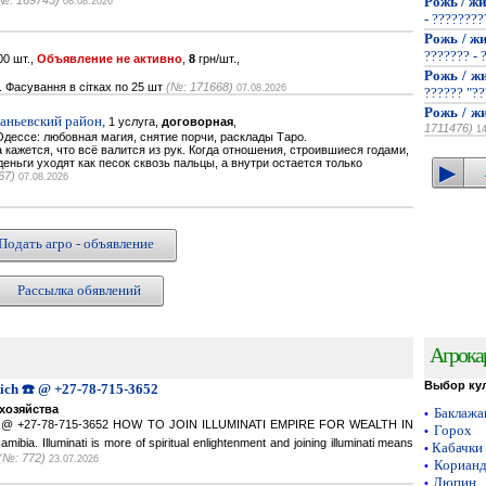
№: 169745)
Рожь / жи
08.08.2026
- ???????
Рожь / жи
??????? - 
0 шт.,
Объявление не активно
,
8
грн/шт.,
Рожь / жи
. Фасування в сітках по 25 шт
(№: 171668)
07.08.2026
?????? "??
Рожь / жи
наньевский район,
1 услуга,
договорная
,
1711476)
1
дессе: любовная магия, снятие порчи, расклады Таро.
кажется, что всё валится из рук. Когда отношения, строившиеся годами,
деньги уходят как песок сквозь пальцы, а внутри остается только
67)
07.08.2026
Подать агро - объявление
Рассылка обявлений
Агрока
Выбор ку
Rich ☎️ @ +27-78-715-3652
хозяйства
Баклаж
•
ich ☎️ @ +27-78-715-3652 HOW TO JOIN ILLUMINATI EMPIRE FOR WEALTH IN
Горох
•
a. Illuminati is more of spiritual enlightenment and joining illuminati means
Кабачки
•
(№: 772)
23.07.2026
Кориан
•
Люпин
•