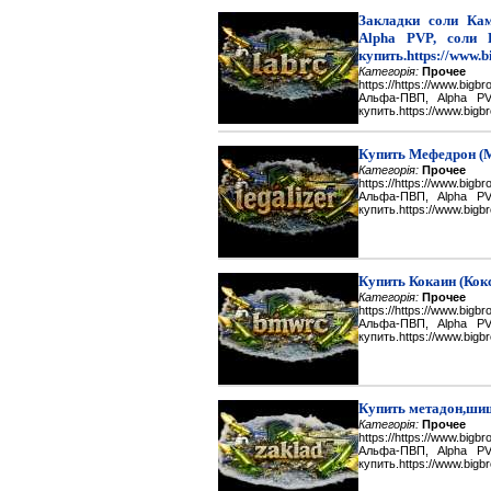
Закладки соли Каме
Alpha PVP, соли 
купить.https://www.b
Категорія:
Прочее
https://https://www.big
Альфа-ПВП, Alpha P
купить.https://www.bigbr
Купить Мефедрон (
Категорія:
Прочее
https://https://www.big
Альфа-ПВП, Alpha P
купить.https://www.bigbr
Купить Кокаин (Кок
Категорія:
Прочее
https://https://www.big
Альфа-ПВП, Alpha P
купить.https://www.bigbr
Купить метадон,шиш
Категорія:
Прочее
https://https://www.big
Альфа-ПВП, Alpha P
купить.https://www.bigbr