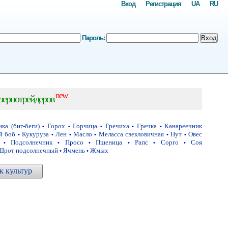
Вход
Регистрация
UA
RU
Пароль:
Вход
new
зернотрейдеров
ка (биг-беги)
Горох
Горчица
Гречиха
Гречка
Канареечник
•
•
•
•
•
й боб
Кукуруза
Лен
Масло
Меласса свекловичная
Нут
Овес
•
•
•
•
•
•
Подсолнечник
Просо
Пшеница
Рапс
Сорго
Соя
•
•
•
•
•
•
Шрот подсолнечный
Ячмень
Жмых
•
•
 культур