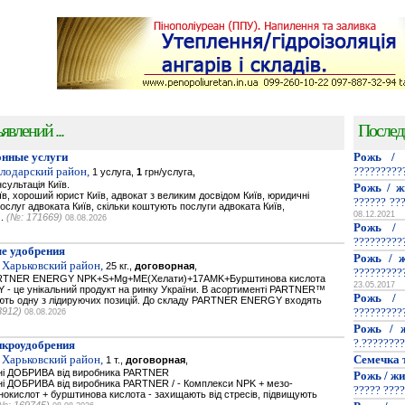
явлений ...
Послед
нные услуги
Рожь / 
олодарский район,
?????????
1 услуга,
1
грн/услуга,
сультація Київ.
Рожь / ж
їв, хороший юрист Київ, адвокат з великим досвідом Київ, юридичні
?????? ??
послуг адвоката Київ, скільки коштують послуги адвоката Київ,
08.12.2021
..
(№: 171669)
08.08.2026
Рожь / 
?????????
е удобрения
Рожь / ж
 Харьковский район,
25 кг.,
договорная
,
?????????
PARTNER ENERGY NPK+S+Mg+ME(Хелати)+17AMK+Бурштинова кислота
23.05.2017
- це унікальний продукт на ринку України. В асортименті PARTNER™
Рожь / 
мають одну з лідируючих позицій. До складу PARTNER ENERGY входять
3912)
?????????
08.08.2026
Рожь / ж
?.????????
икроудобрения
 Харьковский район,
Семечка 
1 т.,
договорная
,
ьнi ДОБРИВА від виробника PARTNER
Рожь / жи
нi ДОБРИВА від виробника PARTNER / - Комплекси NPK + мезо-
????? ????
нокислот + бурштинова кислота - захищають від стресів, підвищують