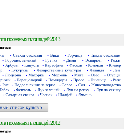
рта посевных площадей 2013
льтуры
аны
Свекла столовая
Вика
Горчица
Тыквы столовые
•
•
•
•
Горошек зеленый
Гречка
Дыни
Эспарцет
Рожь
•
•
•
•
•
Арбузы
Капуста
Картофель
Фасоль
Конопля
Клевер
•
•
•
•
•
•
др
Кукуруза
Лекарственные культуры
Лаванда
Лен
•
•
•
•
Люцерна
Махорка
Морковь
Мята
Овес
Огурцы
•
•
•
•
•
•
орький
Перец сладкий
Помидоры
Просо
Пшеница
Рапс
•
•
•
•
•
Рис
Подсолнечник на зерно
Сорго
Соя
Животноводство
•
•
•
•
•
Табак
Фенхель
Лук зеленый
Лук на репку
Лук на сеянку
•
•
•
•
Сахарная свекла
Чеснок
Шалфей
Ячмень
•
•
•
•
ный список культур
рта посевных площадей 2012
льтуры