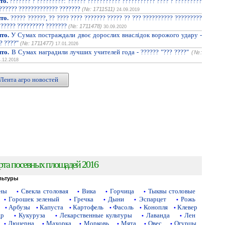
то.
??????? ? ?????????: ?????? ??????????? ??????????? ???? ? ?????????
??????? ????????????? ???????
(№: 1711511)
24.09.2019
то.
????? ??????, ?? ???? ???? ??????? ????? ?? ??? ?????????? ?????????
?????? ????????? ???????
(№: 1711478)
30.09.2020
то.
У Сумах постраждали двоє дорослих внаслідок ворожого удару -
? ????"
(№: 1711477)
17.01.2026
то.
В Сумах наградили лучших учителей года - ?????? "??? ????"
(№:
4.12.2018
Лента агро новостей
рта посевных площадей 2016
льтуры
аны
Свекла столовая
Вика
Горчица
Тыквы столовые
•
•
•
•
Горошек зеленый
Гречка
Дыни
Эспарцет
Рожь
•
•
•
•
•
Арбузы
Капуста
Картофель
Фасоль
Конопля
Клевер
•
•
•
•
•
•
др
Кукуруза
Лекарственные культуры
Лаванда
Лен
•
•
•
•
Люцерна
Махорка
Морковь
Мята
Овес
Огурцы
•
•
•
•
•
•