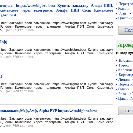
Перец г
•
нское. https://www.bigbro.best Купить закладку Альфа-ПВП,
Рыжик
•
Каменское через телеграмм. Альфа ПВП Соль Каменское
Роза
•
•
igbro.best
Цикорий
•
bro.best Закладки соли Каменское. https://www.bigbro.best Купить закладку
VP, соли Каменское через телеграмм. Альфа ПВП Соль Каменское
Пол
o....
(№: 771)
12.07.2026
Меф)
Агрока
bro.best Закладки соли Каменское. https://www.bigbro.best Купить закладку
Выбор ку
VP, соли Каменское через телеграмм. Альфа ПВП Соль Каменское
o....
(№: 770)
12.07.2026
Баклаж
•
Горох
•
Кабачки
•
Кориан
•
с)
Люпин
•
Перец г
bro.best Закладки соли Каменское. https://www.bigbro.best Купить закладку
•
VP, соли Каменское через телеграмм. Альфа ПВП Соль Каменское
Рыжик
•
o....
(№: 769)
12.07.2026
Роза
•
•
Цикорий
•
Пол
ки,кокаин,Меф,Амф, Alpha PVP https://www.bigbro.best
bro.best Закладки соли Каменское. https://www.bigbro.best Купить закладку
VP, соли Каменское через телеграмм. Альфа ПВП Соль Каменское
o....
(№: 768)
12.07.2026