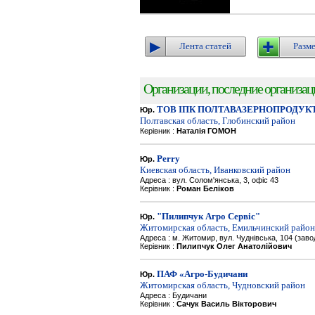
Лента статей
Разме
Организации, последние организации
ТОВ ІПК ПОЛТАВАЗЕРНОПРОДУК
Юр.
Полтавская область, Глобинский район
Керівник :
Наталія ГОМОН
Perry
Юр.
Киевская область, Иванковский район
Адреса : вул. Солом'янська, 3, офіс 43
Керівник :
Роман Беліков
"Пилипчук Агро Сервіс"
Юр.
Житомирская область, Емильчинский район
Адреса : м. Житомир, вул. Чуднівська, 104 (зав
Керівник :
Пилипчук Олег Анатолійович
ПАФ «Агро-Будичани
Юр.
Житомирская область, Чудновский район
Адреса : Будичани
Керівник :
Сачук Василь Вікторович