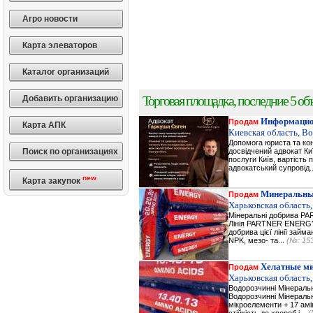
Агро новости
Карта элеваторов
Каталог организаций
Торговая площадка, последние 5 объ
Добавить организацию
Информацио
Продам
Карта АПК
Киевская область, В
Допомога юриста та кон
Поиск по организациях
досвідчений адвокат Ки
послуги Київ, вартість 
адвокатський супровід.
new
Карта закупок
Минеральны
Продам
Харьковская область,
Мінеральні добрива 
Лінія PARTNER ENERGY 
добрива цієї лінії зай
NPK, мезо- та...
(№: 15
Хелатные м
Продам
Харьковская область,
Водорозчинні Мiнерал
Водорозчинні Мiнераль
мікроелементи + 17 амі