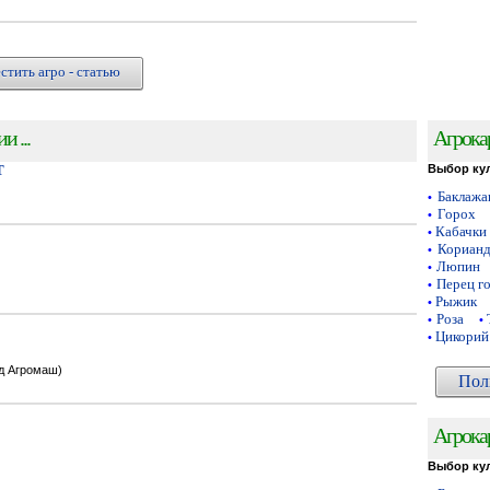
стить агро - статью
 ...
Агрока
Т
Выбор ку
Баклаж
•
Горох
•
Кабачки
•
Кориан
•
Люпин
•
Перец г
•
Рыжик
•
Роза
•
•
Цикорий
•
од Агромаш)
Пол
Агрока
Выбор ку