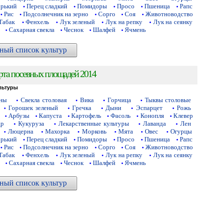
орький
Перец сладкий
Помидоры
Просо
Пшеница
Рапс
•
•
•
•
•
Рис
Подсолнечник на зерно
Сорго
Соя
Животноводство
•
•
•
•
•
Табак
Фенхель
Лук зеленый
Лук на репку
Лук на сеянку
•
•
•
•
Сахарная свекла
Чеснок
Шалфей
Ячмень
•
•
•
•
ный список культур
рта посевных площадей 2014
льтуры
аны
Свекла столовая
Вика
Горчица
Тыквы столовые
•
•
•
•
Горошек зеленый
Гречка
Дыни
Эспарцет
Рожь
•
•
•
•
•
Арбузы
Капуста
Картофель
Фасоль
Конопля
Клевер
•
•
•
•
•
•
др
Кукуруза
Лекарственные культуры
Лаванда
Лен
•
•
•
•
Люцерна
Махорка
Морковь
Мята
Овес
Огурцы
•
•
•
•
•
•
орький
Перец сладкий
Помидоры
Просо
Пшеница
Рапс
•
•
•
•
•
Рис
Подсолнечник на зерно
Сорго
Соя
Животноводство
•
•
•
•
•
Табак
Фенхель
Лук зеленый
Лук на репку
Лук на сеянку
•
•
•
•
Сахарная свекла
Чеснок
Шалфей
Ячмень
•
•
•
•
ный список культур