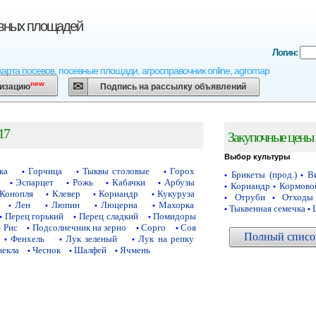
евных площадей
Логин:
карта посевов, посевные площади, агросправочник online, agromap
new
низацию
Подпись на рассылку объявлений
17
Закупочные цены 
Выбор культуры
ка
Горчица
Тыквы столовые
Горох
•
•
•
Брикеты (прод.)
Ви
•
•
Эспарцет
Рожь
Кабачки
Арбузы
•
•
•
•
Кориандр
Кормово
•
•
Конопля
Клевер
Кориандр
Кукуруза
•
•
•
Отруби
Отходы
•
•
Лен
Люпин
Люцерна
Махорка
•
•
•
•
Тыквенная семечка
•
•
Перец горький
Перец сладкий
Помидоры
•
•
•
Рис
Подсолнечник на зерно
Сорго
Соя
•
•
•
•
Полный список
Фенхель
Лук зеленый
Лук на репку
•
•
•
векла
Чеснок
Шалфей
Ячмень
•
•
•