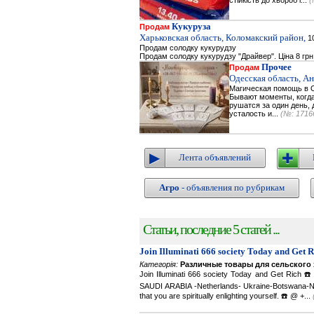
стійкість до хвороб і...
(
Кукуруза
Продам
Харьковская область, Коломакский район,
10
Продам солодку кукурудзу
Продам солодку кукурудзу "Драйвер". Ціна 8 грн
Прочее
Продам
Одесская область, А
Магическая помощь в О
Бывают моменты, когда 
рушатся за один день, 
усталость и...
(№: 1716
Лента объявлений
Агро
- объявления по рубрикам
Статьи, последние 5 статей ...
Join Illuminati 666 society Today and Get 
Категорія:
Различные товары для сельского 
Join Illuminati 666 society Today and Get R
SAUDI ARABIA -Netherlands- Ukraine-Botswana-Namibi
that you are spiritually enlighting yourself. ☎️ @ +...