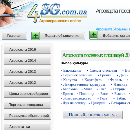
Агрокарта пос
Агросправочник online
Агрокарта Украины, 
Главная
Подать объявление
Добавить орга
Агрокарта 2016
Агрокарта посевных площадей 20
Агрокарта 2014
Выбор культуры
Баклажаны
Свекла столовая
Ви
•
•
•
Агрокарта 2013
Горошек зеленый
Гречка
Дыни
•
•
•
Капуста
Картофель
Фасоль
•
•
•
•
Агрокарта 2012
Лекарственные культуры
Лаванда
•
•
Морковь
Мята
Овес
Огурцы
•
•
•
•
Просо
Пшеница
Рапс
Рыжик
Цены зернотрейдеров
•
•
•
•
Животноводство
Роза
Табак
•
•
•
Лук на сеянку
Цикорий
Сахарная с
•
•
•
Торговая площадка
Полный список культур
Рассылка объявлений
Агро статьи