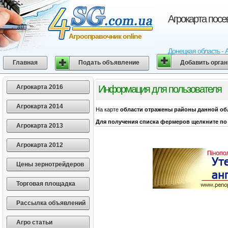
Агрокарта посе
Агросправочник online
Донецкая область - 
Главная
Подать объявление
Добавить орга
Агрокарта 2016
Информация для пользователя
Агрокарта 2014
На карте
области
отражены районы данной об
Для получения списка фермеров щелкните по 
Агрокарта 2013
Агрокарта 2012
Цены зернотрейдеров
Торговая площадка
Рассылка объявлений
Агро статьи