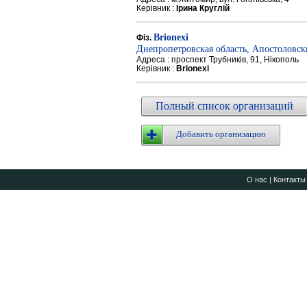
Керівник :
Ірина Круглій
Brionexi
Фіз.
Днепропетровская область, Апостоловс
Адреса : проспект Трубників, 91, Нікополь
Керівник :
Brionexi
Полный список организаций
Добавить организацию
О нас
|
Контакты