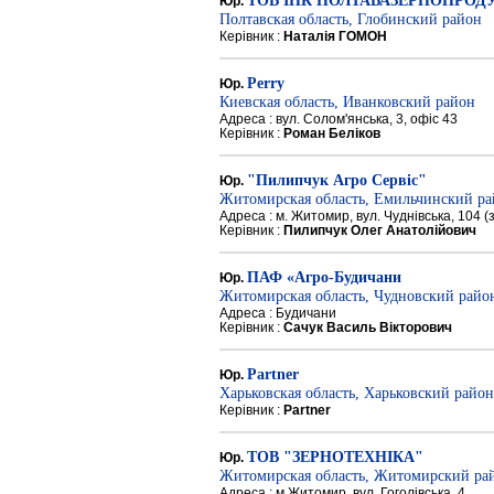
ТОВ ІПК ПОЛТАВАЗЕРНОПРОД
Юр.
Полтавская область, Глобинский район
Керівник :
Наталія ГОМОН
Perry
Юр.
Киевская область, Иванковский район
Адреса : вул. Солом'янська, 3, офіс 43
Керівник :
Роман Беліков
"Пилипчук Агро Сервіс"
Юр.
Житомирская область, Емильчинский р
Адреса : м. Житомир, вул. Чуднівська, 104 
Керівник :
Пилипчук Олег Анатолійович
ПАФ «Агро-Будичани
Юр.
Житомирская область, Чудновский райо
Адреса : Будичани
Керівник :
Сачук Василь Вікторович
Partner
Юр.
Харьковская область, Харьковский район
Керівник :
Partner
ТОВ "ЗЕРНОТЕХНІКА"
Юр.
Житомирская область, Житомирский ра
Адреса : м.Житомир, вул. Гоголівська, 4