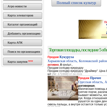
Полный список культур
Агро новости
Карта элеваторов
Каталог организаций
Добавить организацию
Карта АПК
Торговая площадка, последние 5 объ
Поиск по организациях
Кукуруза
Продам
Харьковская область, Коломакский район
new
Карта закупок
активно
,
8
грн/шт.,
Продам солодку кукурудзу
Продам солодку кукурудзу "Драйвер". Ціна 8
шт
(№: 171668)
07.08.2026
Прочее
Продам
Одесская область, 
договорная
,
Магическая помощь в
снятие порчи, раскл
Бывают моменты, когд
рук. Когда отношени
рушатся за один день
сквозь пальцы, а внутри остается только ус