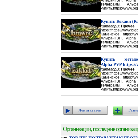
Альфа-ПВП, Alpha
телеграмм. Аль
купить.https://www.big
Купить Кокаин (Ко
Категорія:
Прочее
https://https://ww
Каменское. https://w
Альфа-ПВП, Alpha
телеграмм. Аль
купить.https://www.big
Купить метадон
Alpha PVP https://
Категорія:
Прочее
https://https://ww
Каменское. https://w
Альфа-ПВП, Alpha
телеграмм. Аль
купить.https://www.big
Лента статей
Разме
Организации, последние организации