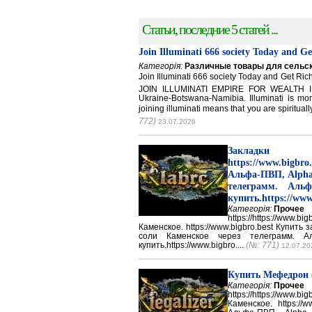
Статьи, последние 5 статей ...
Join Illuminati 666 society Today and G
Категорія:
Различные товары для сельск
Join Illuminati 666 society Today and Get 
JOIN ILLUMINATI EMPIRE FOR WEALTH IN
Ukraine-Botswana-Namibia. Illuminati is mor
joining illuminati means that you are spirituall
772)
23.07.2026
Закладки 
https://www.big
Альфа-ПВП, Alpha
телеграмм. Аль
купить.https://www
Категорія:
Прочее
https://https://ww
Каменское. https://www.bigbro.best Купить
соли Каменское через телеграмм. 
купить.https://www.bigbro....
(№: 771)
12.07.20
Купить Мефедрон
Категорія:
Прочее
https://https://ww
Каменское. https://w