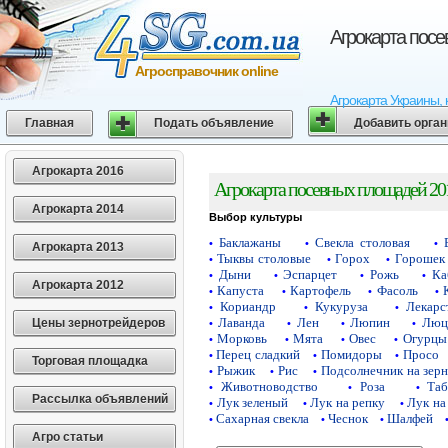
Агрокарта пос
Агросправочник online
Агрокарта Украины, 
Главная
Подать объявление
Добавить орга
Агрокарта 2016
Агрокарта посевных площадей 20
Агрокарта 2014
Выбор культуры
Баклажаны
Свекла столовая
•
•
•
Агрокарта 2013
Тыквы столовые
Горох
Горошек 
•
•
•
Дыни
Эспарцет
Рожь
Ка
•
•
•
•
Агрокарта 2012
Капуста
Картофель
Фасоль
•
•
•
•
Кориандр
Кукуруза
Лекарс
•
•
•
Лаванда
Лен
Люпин
Люц
Цены зернотрейдеров
•
•
•
•
Морковь
Мята
Овес
Огурцы
•
•
•
•
Перец сладкий
Помидоры
Просо
•
•
•
Торговая площадка
Рыжик
Рис
Подсолнечник на зер
•
•
•
Животноводство
Роза
Таб
•
•
•
Рассылка объявлений
Лук зеленый
Лук на репку
Лук на
•
•
•
Сахарная свекла
Чеснок
Шалфей
•
•
•
Агро статьи