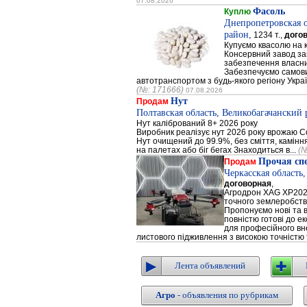
07.08.2026
Фасоль
Куплю
Днепропетровская 
район,
1234 т.,
дого
Купуємо квасолю на 
Консервний завод за
забезпечення власни
Забезпечуємо самови
автотранспортом з будь-якого регіону Украї
(№: 171666)
07.08.2026
Нут
Продам
Полтавская область, Великобагачанский 
Нут калібрований 8+ 2026 року
Виробник реалізує нут 2026 року врожаю Сор
Нут очищений до 99.9%, без сміття, каміння
на палетах або біг бегах Знаходиться в...
(№
Прочая сп
Продам
Черкасская область
договорная
,
Агродрон XAG XP202
точного землеробст
Пропонуємо нові та 
повністю готові до е
для професійного вне
листового підживлення з високою точністю 
Лента объявлений
Агро
- объявления по рубрикам