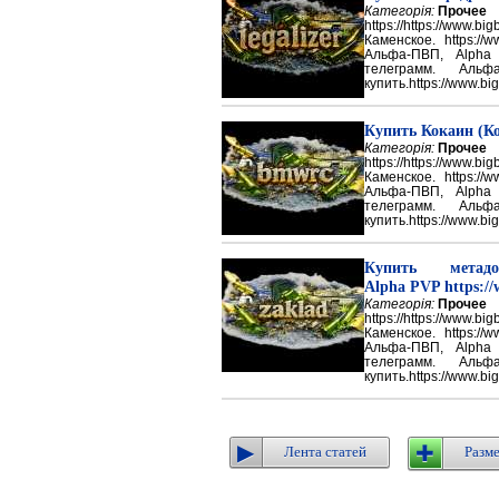
Категорія:
Прочее
https://https://ww
Каменское. https://w
Альфа-ПВП, Alpha
телеграмм. Аль
купить.https://www.big
Купить Кокаин (Ко
Категорія:
Прочее
https://https://ww
Каменское. https://w
Альфа-ПВП, Alpha
телеграмм. Аль
купить.https://www.big
Купить метадон
Alpha PVP https://
Категорія:
Прочее
https://https://ww
Каменское. https://w
Альфа-ПВП, Alpha
телеграмм. Аль
купить.https://www.big
Лента статей
Разме