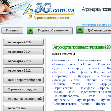
Агрокарта пос
Агросправочник online
Агрокарта Украины, 
Главная
Подать объявление
Добавить орга
Агрокарта 2016
Агрокарта посевных площадей 20
Агрокарта 2014
Выбор культуры
Баклажаны
Свекла столовая
•
•
•
Агрокарта 2013
Тыквы столовые
Горох
Горошек 
•
•
•
Дыни
Эспарцет
Рожь
Ка
•
•
•
•
Агрокарта 2012
Капуста
Картофель
Фасоль
•
•
•
•
Кориандр
Кукуруза
Лекарс
•
•
•
Лаванда
Лен
Люпин
Люц
Цены зернотрейдеров
•
•
•
•
Морковь
Мята
Овес
Огурцы
•
•
•
•
Перец сладкий
Помидоры
Просо
•
•
•
Торговая площадка
Рыжик
Рис
Подсолнечник на зер
•
•
•
Животноводство
Роза
Таб
•
•
•
Рассылка объявлений
Лук зеленый
Лук на репку
Лук на
•
•
•
Сахарная свекла
Чеснок
Шалфей
•
•
•
Агро статьи