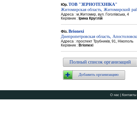
ТОВ "ЗЕРНОТЕХНІКА"
Юр.
Житомирская область, Житомирский ра
Адреса : м.Житомир, вул. Гоголівська, 4
Керівник :
Ірина Круглій
Brionexi
Фіз.
Днепропетровская область, Апостоловс
Адреса : проспект Трубників, 91, Нікополь
Керівник :
Brionexi
Полный список организаций
Добавить организацию
О нас
|
Контакты