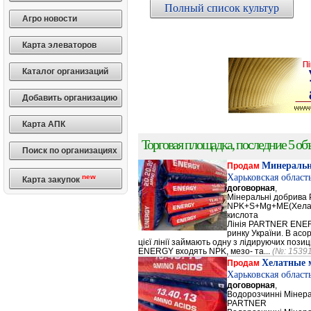
Полный список культур
Агро новости
Карта элеваторов
Каталог организаций
Добавить организацию
Карта АПК
Торговая площадка, последние 5 объ
Поиск по организациях
Минеральн
Продам
Харьковская област
new
Карта закупок
договорная
,
Мінеральні добрив
NPK+S+Mg+ME(Хела
кислота
Лінія PARTNER ENERG
ринку України. В а
цієї лінії займають одну з лідируючих поз
ENERGY входять NPK, мезо- та...
(№: 1539
Хелатные 
Продам
Харьковская област
договорная
,
Водорозчинні Мiнер
PARTNER