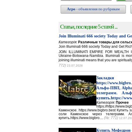
Агро
- объявления по рубрикам
Статьи, последние 5 статей ...
Join Illuminati 666 society Today and G
Категорія:
Различные товары для сельск
Join Illuminati 666 society Today and Get 
JOIN ILLUMINATI EMPIRE FOR WEALTH IN
Ukraine-Botswana-Namibia. Illuminati is mor
joining illuminati means that you are spirituall
772)
23.07.2026
Закладки 
https://www.big
Альфа-ПВП, Alpha
телеграмм. Аль
купить.https://www
Категорія:
Прочее
https://https://ww
Каменское. https://www.bigbro.best Купить
соли Каменское через телеграмм. 
купить.https://www.bigbro....
(№: 771)
12.07.20
Купить Мефедрон