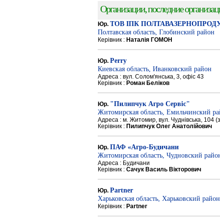
Организации, последние организации
ТОВ ІПК ПОЛТАВАЗЕРНОПРОД
Юр.
Полтавская область, Глобинский район
Керівник :
Наталія ГОМОН
Perry
Юр.
Киевская область, Иванковский район
Адреса : вул. Солом'янська, 3, офіс 43
Керівник :
Роман Беліков
"Пилипчук Агро Сервіс"
Юр.
Житомирская область, Емильчинский р
Адреса : м. Житомир, вул. Чуднівська, 104 
Керівник :
Пилипчук Олег Анатолійович
ПАФ «Агро-Будичани
Юр.
Житомирская область, Чудновский райо
Адреса : Будичани
Керівник :
Сачук Василь Вікторович
Partner
Юр.
Харьковская область, Харьковский район
Керівник :
Partner