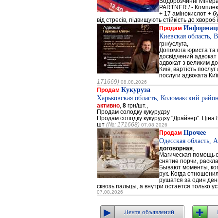
Водорозчинні Мiнер
PARTNER / - Компле
+ 17 амінокислот + 
від стресів, підвищують стійкість до хвороб і
Информаци
Продам
Киевская область, 
грн/услуга,
Допомога юриста та к
досвідчений адвокат 
адвокат з великим до
Київ, вартість послуг
послуги адвоката Киї
171669)
08.08.2026
Кукуруза
Продам
Харьковская область, Коломакский район
активно
,
8
грн/шт.,
Продам солодку кукурудзу
Продам солодку кукурудзу "Драйвер". Ціна 8
шт
(№: 171668)
07.08.2026
Прочее
Продам
Одесская область, 
договорная
,
Магическая помощь в
снятие порчи, раскл
Бывают моменты, когд
рук. Когда отношени
рушатся за один день
сквозь пальцы, а внутри остается только ус
07.08.2026
Лента объявлений