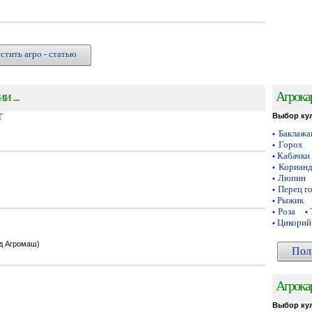
стить агро - статью
 ...
Агрока
Т
Выбор ку
Баклаж
•
Горох
•
Кабачки
•
Кориан
•
Люпин
•
Перец г
•
Рыжик
•
Роза
•
•
Цикорий
•
од Агромаш)
Пол
Агрока
Выбор ку