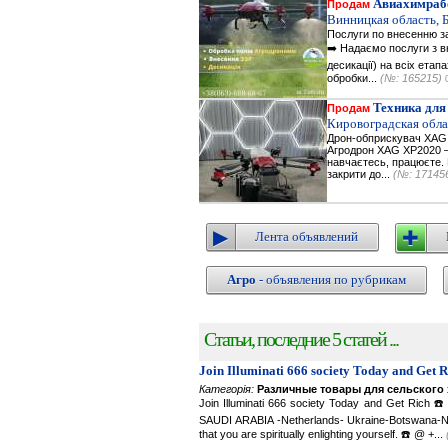
Авиахимраб
Продам
Винницкая область, 
Послуги по внесенню за
➡️ Надаємо послуги з вн
десикації) на всіх етап
обробки...
(№: 165215)
Техника для
Продам
Кировоградская обла
Дрон-обприскувач XAG X
Агродрон XAG XP2020 — 
навчаєтесь, працюєте. В
закрити до...
(№: 17145
Лента объявлений
Агро
- объявления по рубрикам
Статьи, последние 5 статей ...
Join Illuminati 666 society Today and Get 
Категорія:
Различные товары для сельского 
Join Illuminati 666 society Today and Get R
SAUDI ARABIA -Netherlands- Ukraine-Botswana-Namibi
that you are spiritually enlighting yourself. ☎️ @ +...