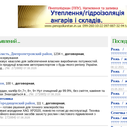
явлений ...
Послед
Рожь / 
ласть, Днепропетровский район,
?????????
1234 т.,
договорная
,
онсервування
Рожь / ж
повує квасолю для забезпечення власних виробничих потужностей.
?????? ??
 продукції власним автотранспортом з будь-якого регіону України.
08.12.2021
д...
(№: 171666)
07.08.2026
Рожь / 
?????????
Рожь / ж
он,
100 т.,
договорная
,
?????????
23.05.2017
дан, калібр 6+,7+, 8+, 9+ Нут очищений до 99.9%, без сміття, каміння та
Рожь / 
гах Знаходиться в...
(№: 171665)
07.08.2026
?????????
техника
 Городищенский район,
Рожь / ж
111 т.,
договорная
,
 готове рішення для точного землеробства
?.????????
вані агродрони XAG XP2020, повністю готові до експлуатації. Техніка
Семечка 
йного внесення засобів захисту рослин і листового підживлення з
(№: 171664)
Рожь / жи
07.08.2026
????? ????