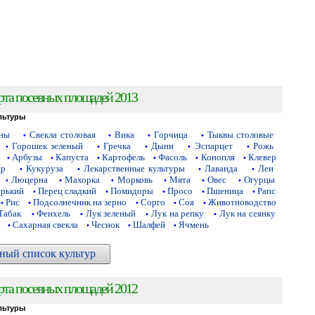
рта посевных площадей 2013
льтуры
аны
Свекла столовая
Вика
Горчица
Тыквы столовые
•
•
•
•
Горошек зеленый
Гречка
Дыни
Эспарцет
Рожь
•
•
•
•
•
Арбузы
Капуста
Картофель
Фасоль
Конопля
Клевер
•
•
•
•
•
•
др
Кукуруза
Лекарственные культуры
Лаванда
Лен
•
•
•
•
Люцерна
Махорка
Морковь
Мята
Овес
Огурцы
•
•
•
•
•
•
орький
Перец сладкий
Помидоры
Просо
Пшеница
Рапс
•
•
•
•
•
Рис
Подсолнечник на зерно
Сорго
Соя
Животноводство
•
•
•
•
•
Табак
Фенхель
Лук зеленый
Лук на репку
Лук на сеянку
•
•
•
•
Сахарная свекла
Чеснок
Шалфей
Ячмень
•
•
•
•
ный список культур
рта посевных площадей 2012
льтуры