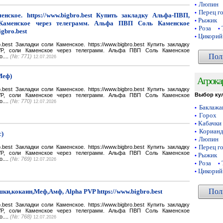
Люпин
•
Перец г
•
нское. https://www.bigbro.best Купить закладку Альфа-ПВП,
Рыжик
•
Каменское через телеграмм. Альфа ПВП Соль Каменское
Роза
•
•
igbro.best
Цикорий
•
bro.best Закладки соли Каменское. https://www.bigbro.best Купить закладку
VP, соли Каменское через телеграмм. Альфа ПВП Соль Каменское
Пол
o....
(№: 771)
12.07.2026
Меф)
Агрока
bro.best Закладки соли Каменское. https://www.bigbro.best Купить закладку
Выбор ку
VP, соли Каменское через телеграмм. Альфа ПВП Соль Каменское
o....
(№: 770)
12.07.2026
Баклаж
•
Горох
•
Кабачки
•
Кориан
•
с)
Люпин
•
Перец г
bro.best Закладки соли Каменское. https://www.bigbro.best Купить закладку
•
VP, соли Каменское через телеграмм. Альфа ПВП Соль Каменское
Рыжик
•
o....
(№: 769)
12.07.2026
Роза
•
•
Цикорий
•
Пол
ки,кокаин,Меф,Амф, Alpha PVP https://www.bigbro.best
bro.best Закладки соли Каменское. https://www.bigbro.best Купить закладку
VP, соли Каменское через телеграмм. Альфа ПВП Соль Каменское
o....
(№: 768)
12.07.2026