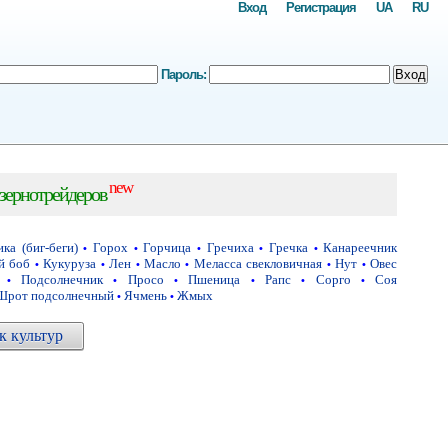
Вход
Регистрация
UA
RU
Пароль:
Вход
new
зернотрейдеров
ка (биг-беги)
Горох
Горчица
Гречиха
Гречка
Канареечник
•
•
•
•
•
й боб
Кукуруза
Лен
Масло
Меласса свекловичная
Нут
Овес
•
•
•
•
•
•
Подсолнечник
Просо
Пшеница
Рапс
Сорго
Соя
•
•
•
•
•
•
Шрот подсолнечный
Ячмень
Жмых
•
•
 культур