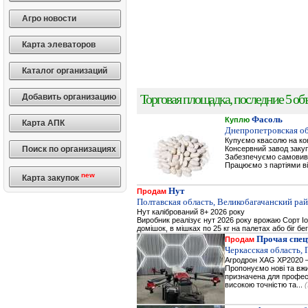
Агро новости
Карта элеваторов
Каталог организаций
Торговая площадка, последние 5 объ
Добавить организацию
Фасоль
Куплю
Карта АПК
Днепропетровская об
Купуємо квасолю на к
Поиск по организациях
Консервний завод заку
Забезпечуємо самовивіз
Працюємо з партіями ві
new
Карта закупок
Нут
Продам
Полтавская область, Великобагачанский рай
Нут калібрований 8+ 2026 року
Виробник реалізує нут 2026 року врожаю Сорт Іор
домішок, в мішках по 25 кг на палетах або біг бе
Прочая спец
Продам
Черкасская область,
Агродрон XAG XP2020 —
Пропонуємо нові та вжи
призначена для професі
високою точністю та...