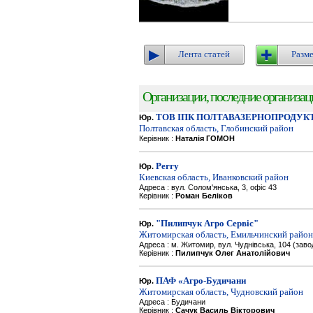
Лента статей
Разме
Организации, последние организации
ТОВ ІПК ПОЛТАВАЗЕРНОПРОДУК
Юр.
Полтавская область, Глобинский район
Керівник :
Наталія ГОМОН
Perry
Юр.
Киевская область, Иванковский район
Адреса : вул. Солом'янська, 3, офіс 43
Керівник :
Роман Беліков
"Пилипчук Агро Сервіс"
Юр.
Житомирская область, Емильчинский район
Адреса : м. Житомир, вул. Чуднівська, 104 (зав
Керівник :
Пилипчук Олег Анатолійович
ПАФ «Агро-Будичани
Юр.
Житомирская область, Чудновский район
Адреса : Будичани
Керівник :
Сачук Василь Вікторович