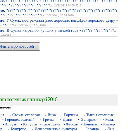
то.
??????? ? ?????????: ?????? ??????????? ??????????? ???? ? ?????????
??????? ????????????? ???????
(№: 1711511)
24.09.2019
то.
????? ??????, ?? ???? ???? ??????? ????? ?? ??? ?????????? ?????????
?????? ????????? ???????
(№: 1711478)
30.09.2020
то.
У Сумах постраждали двоє дорослих внаслідок ворожого удару -
? ????"
(№: 1711477)
17.01.2026
то.
В Сумах наградили лучших учителей года - ?????? "??? ????"
(№:
4.12.2018
Лента агро новостей
рта посевных площадей 2016
льтуры
аны
Свекла столовая
Вика
Горчица
Тыквы столовые
•
•
•
•
Горошек зеленый
Гречка
Дыни
Эспарцет
Рожь
•
•
•
•
•
Арбузы
Капуста
Картофель
Фасоль
Конопля
Клевер
•
•
•
•
•
•
др
Кукуруза
Лекарственные культуры
Лаванда
Лен
•
•
•
•