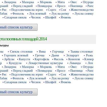
Люцерна
Махорка
Морковь
Мята
Овес
Огурцы
•
•
•
•
•
•
орький
Перец сладкий
Помидоры
Просо
Пшеница
Рапс
•
•
•
•
•
Рис
Подсолнечник на зерно
Сорго
Соя
Животноводство
•
•
•
•
•
Табак
Фенхель
Лук зеленый
Лук на репку
Лук на сеянку
•
•
•
•
Сахарная свекла
Чеснок
Шалфей
Ячмень
•
•
•
•
ный список культур
рта посевных площадей 2014
льтуры
аны
Свекла столовая
Вика
Горчица
Тыквы столовые
•
•
•
•
Горошек зеленый
Гречка
Дыни
Эспарцет
Рожь
•
•
•
•
•
Арбузы
Капуста
Картофель
Фасоль
Конопля
Клевер
•
•
•
•
•
•
др
Кукуруза
Лекарственные культуры
Лаванда
Лен
•
•
•
•
Люцерна
Махорка
Морковь
Мята
Овес
Огурцы
•
•
•
•
•
•
орький
Перец сладкий
Помидоры
Просо
Пшеница
Рапс
•
•
•
•
•
Рис
Подсолнечник на зерно
Сорго
Соя
Животноводство
•
•
•
•
•
Табак
Фенхель
Лук зеленый
Лук на репку
Лук на сеянку
•
•
•
•
Сахарная свекла
Чеснок
Шалфей
Ячмень
•
•
•
•
ный список культур