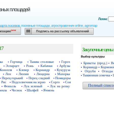
евных площадей
Логин:
карта посевов, посевные площади, агросправочник online, agromap
new
низацию
Подпись на рассылку объявлений
17
Закупочные цены 
Выбор культуры
ка
Горчица
Тыквы столовые
Горох
•
•
•
Брикеты (прод.)
Ви
•
•
Эспарцет
Рожь
Кабачки
Арбузы
•
•
•
•
Кориандр
Кормово
•
•
Конопля
Клевер
Кориандр
Кукуруза
•
•
•
Отруби
Отходы
•
•
Лен
Люпин
Люцерна
Махорка
•
•
•
•
Тыквенная семечка
•
•
Перец горький
Перец сладкий
Помидоры
•
•
•
Рис
Подсолнечник на зерно
Сорго
Соя
•
•
•
•
Полный список
Фенхель
Лук зеленый
Лук на репку
•
•
•
векла
Чеснок
Шалфей
Ячмень
•
•
•