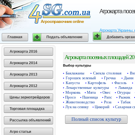
Агрокарта пос
Агросправочник online
Агрокарта Украины, 
Главная
Подать объявление
Добавить орга
Агрокарта 2016
Агрокарта посевных площадей 20
Агрокарта 2014
Выбор культуры
Баклажаны
Свекла столовая
Ви
•
•
•
Агрокарта 2013
Горошек зеленый
Гречка
Дыни
•
•
•
Капуста
Картофель
Фасоль
•
•
•
•
Агрокарта 2012
Лекарственные культуры
Лаванда
•
•
Морковь
Мята
Овес
Огурцы
•
•
•
•
Просо
Пшеница
Рапс
Рыжик
Цены зернотрейдеров
•
•
•
•
Животноводство
Роза
Табак
•
•
•
Лук на сеянку
Цикорий
Сахарная с
•
•
•
Торговая площадка
Полный список культур
Рассылка объявлений
Агро статьи