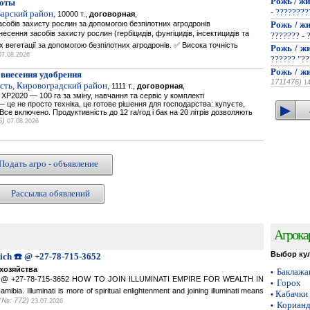
Рожь / жи
оты
- ???????
Барский район,
10000 т.,
договорная
,
собів захисту рослин за допомогою безпілотних агродронів
Рожь / жи
есення засобів захисту рослин (гербіцидів, фунгіцидів, інсектицидів та
??????? - 
ах вегетації за допомогою безпілотних агродронів. ✅ Висока точність
Рожь / жи
07.08.2026
?????? "??
Рожь / жи
 внесения удобрения
1711476)
1
сть, Кировоградский район,
1111 т.,
договорная
,
P2020 — 100 га за зміну, навчання та сервіс у комплекті
це не просто техніка, це готове рішення для господарства: купуєте,
се включено. Продуктивність до 12 га/год і бак на 20 літрів дозволяють
6)
07.08.2026
Подать агро - объявление
Рассылка обявлений
Агрока
Выбор ку
Rich ☎️ @ +27-78-715-3652
хозяйства
Баклаж
•
ich ☎️ @ +27-78-715-3652 HOW TO JOIN ILLUMINATI EMPIRE FOR WEALTH IN
Горох
•
a. Illuminati is more of spiritual enlightenment and joining illuminati means
Кабачки
•
(№: 772)
23.07.2026
Кориан
•