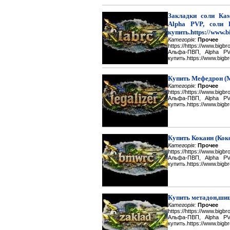
Закладки соли Каме
Alpha PVP, соли 
купить.https://www.b
Категорія:
Прочее
https://https://www.big
Альфа-ПВП, Alpha P
купить.https://www.bigbr
Купить Мефедрон (
Категорія:
Прочее
https://https://www.big
Альфа-ПВП, Alpha P
купить.https://www.bigbr
Купить Кокаин (Кок
Категорія:
Прочее
https://https://www.big
Альфа-ПВП, Alpha P
купить.https://www.bigbr
Купить метадон,шиш
Категорія:
Прочее
https://https://www.big
Альфа-ПВП, Alpha P
купить.https://www.bigbr