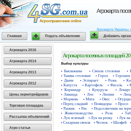
Агрокарта пос
Агросправочник online
Агрокарта Украины, 
Главная
Подать объявление
Добавить орга
Агрокарта 2016
Агрокарта посевных площадей 20
Агрокарта 2014
Выбор культуры
Баклажаны
Свекла столовая
•
•
•
Агрокарта 2013
Тыквы столовые
Горох
Горошек 
•
•
•
Дыни
Эспарцет
Рожь
Ка
•
•
•
•
Агрокарта 2012
Капуста
Картофель
Фасоль
•
•
•
•
Кориандр
Кукуруза
Лекарс
•
•
•
Лаванда
Лен
Люпин
Люц
Цены зернотрейдеров
•
•
•
•
Морковь
Мята
Овес
Огурцы
•
•
•
•
Перец сладкий
Помидоры
Просо
•
•
•
Торговая площадка
Рыжик
Рис
Подсолнечник на зер
•
•
•
Животноводство
Роза
Таб
•
•
•
Рассылка объявлений
Лук зеленый
Лук на репку
Лук на
•
•
•
Сахарная свекла
Чеснок
Шалфей
•
•
•
Агро статьи