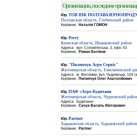
Организации, последние организации
ТОВ ІПК ПОЛТАВАЗЕРНОПРОД
Юр.
Полтавская область, Глобинский район
Керівник :
Наталія ГОМОН
Perry
Юр.
Киевская область, Иванковский район
Адреса : вул. Солом'янська, 3, офіс 43
Керівник :
Роман Беліков
"Пилипчук Агро Сервіс"
Юр.
Житомирская область, Емильчинский р
Адреса : м. Житомир, вул. Чуднівська, 104 
Керівник :
Пилипчук Олег Анатолійович
ПАФ «Агро-Будичани
Юр.
Житомирская область, Чудновский райо
Адреса : Будичани
Керівник :
Сачук Василь Вікторович
Partner
Юр.
Харьковская область, Харьковский район
Керівник :
Partner