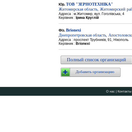
ТОВ "ЗЕРНОТЕХНІКА"
Юр.
Житомирская область, Житомирский ра
Адреса : м.Житомир, вул. Гоголівська, 4
Керівник :
Ірина Круглій
Brionexi
Фіз.
Днепропетровская область, Апостоловс
Адреса : проспект Трубників, 91, Нікополь
Керівник :
Brionexi
Полный список организаций
Добавить организацию
О нас
|
Контакты