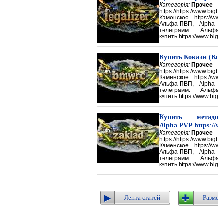
Категорія:
Прочее
https://https://ww
Каменское. https://w
Альфа-ПВП, Alpha
телеграмм. Аль
купить.https://www.big
Купить Кокаин (Ко
Категорія:
Прочее
https://https://ww
Каменское. https://w
Альфа-ПВП, Alpha
телеграмм. Аль
купить.https://www.big
Купить метадон
Alpha PVP https://
Категорія:
Прочее
https://https://ww
Каменское. https://w
Альфа-ПВП, Alpha
телеграмм. Аль
купить.https://www.big
Лента статей
Разме