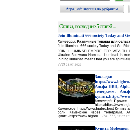
Агро
- объявления по рубрикам
Статьи, последние 5 статей ...
Join Illuminati 666 society Today and G
Категорія:
Различные товары для сельск
Join Illuminati 666 society Today and Get 
JOIN ILLUMINATI EMPIRE FOR WEALTH IN
Ukraine-Botswana-Namibia. Illuminati is mor
joining illuminati means that you are spirituall
772)
23.07.2026
Закладки 
https://www.big
Альфа-ПВП, Alpha
телеграмм. Аль
купить.https://www
Категорія:
Прочее
https://https://ww
Каменское. https://www.bigbro.best Купить
соли Каменское через телеграмм. 
купить.https://www.bigbro....
(№: 771)
12.07.20
Купить Мефедрон