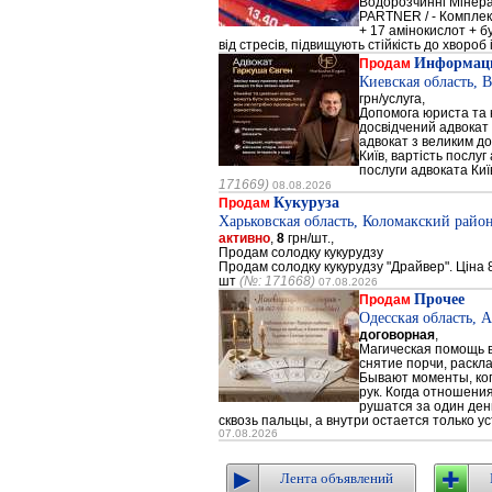
Водорозчинні Мiнер
PARTNER / - Компле
+ 17 амінокислот + 
від стресів, підвищують стійкість до хвороб і
Информаци
Продам
Киевская область, 
грн/услуга,
Допомога юриста та к
досвідчений адвокат 
адвокат з великим до
Київ, вартість послуг
послуги адвоката Киї
171669)
08.08.2026
Кукуруза
Продам
Харьковская область, Коломакский район
активно
,
8
грн/шт.,
Продам солодку кукурудзу
Продам солодку кукурудзу "Драйвер". Ціна 8
шт
(№: 171668)
07.08.2026
Прочее
Продам
Одесская область, 
договорная
,
Магическая помощь в
снятие порчи, раскл
Бывают моменты, когд
рук. Когда отношени
рушатся за один день
сквозь пальцы, а внутри остается только ус
07.08.2026
Лента объявлений