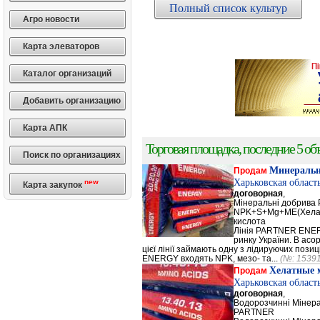
Полный список культур
Агро новости
Карта элеваторов
Каталог организаций
Добавить организацию
Карта АПК
Торговая площадка, последние 5 объ
Поиск по организациях
Минеральн
Продам
Харьковская област
new
Карта закупок
договорная
,
Мінеральні добрив
NPK+S+Mg+ME(Хела
кислота
Лінія PARTNER ENERG
ринку України. В а
цієї лінії займають одну з лідируючих поз
ENERGY входять NPK, мезо- та...
(№: 1539
Хелатные 
Продам
Харьковская област
договорная
,
Водорозчинні Мiнер
PARTNER