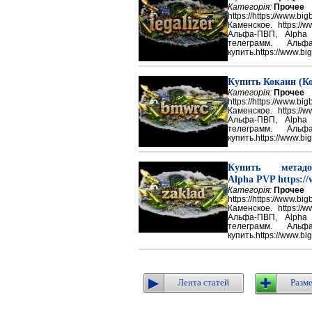
Категорія:
Прочее
https://https://ww
Каменское. https://w
Альфа-ПВП, Alpha
телеграмм. Аль
купить.https://www.big
Купить Кокаин (Ко
Категорія:
Прочее
https://https://ww
Каменское. https://w
Альфа-ПВП, Alpha
телеграмм. Аль
купить.https://www.big
Купить метадон
Alpha PVP https://
Категорія:
Прочее
https://https://ww
Каменское. https://w
Альфа-ПВП, Alpha
телеграмм. Аль
купить.https://www.big
Лента статей
Разме