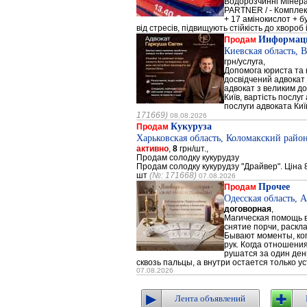
Водорозчинні Мiнер
PARTNER / - Компле
+ 17 амінокислот + 
від стресів, підвищують стійкість до хвороб і
Информаци
Продам
Киевская область, 
грн/услуга,
Допомога юриста та к
досвідчений адвокат 
адвокат з великим до
Київ, вартість послуг
послуги адвоката Киї
171669)
08.08.2026
Кукуруза
Продам
Харьковская область, Коломакский район
активно
,
8
грн/шт.,
Продам солодку кукурудзу
Продам солодку кукурудзу "Драйвер". Ціна 8
шт
(№: 171668)
07.08.2026
Прочее
Продам
Одесская область, 
договорная
,
Магическая помощь в
снятие порчи, раскл
Бывают моменты, когд
рук. Когда отношени
рушатся за один день
сквозь пальцы, а внутри остается только ус
07.08.2026
Лента объявлений