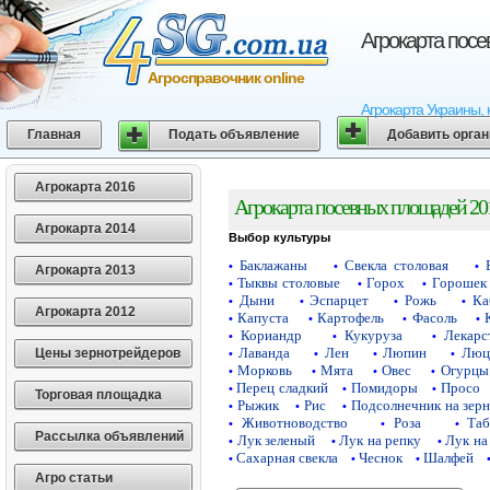
Агрокарта пос
Агросправочник online
Агрокарта Украины, 
Главная
Подать объявление
Добавить орга
Агрокарта 2016
Агрокарта посевных площадей 20
Агрокарта 2014
Выбор культуры
Баклажаны
Свекла столовая
•
•
•
Агрокарта 2013
Тыквы столовые
Горох
Горошек 
•
•
•
Дыни
Эспарцет
Рожь
Ка
•
•
•
•
Агрокарта 2012
Капуста
Картофель
Фасоль
•
•
•
•
Кориандр
Кукуруза
Лекарс
•
•
•
Лаванда
Лен
Люпин
Люц
Цены зернотрейдеров
•
•
•
•
Морковь
Мята
Овес
Огурцы
•
•
•
•
Перец сладкий
Помидоры
Просо
•
•
•
Торговая площадка
Рыжик
Рис
Подсолнечник на зер
•
•
•
Животноводство
Роза
Таб
•
•
•
Рассылка объявлений
Лук зеленый
Лук на репку
Лук на
•
•
•
Сахарная свекла
Чеснок
Шалфей
•
•
•
Агро статьи