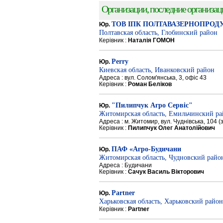
Организации, последние организации
ТОВ ІПК ПОЛТАВАЗЕРНОПРОД
Юр.
Полтавская область, Глобинский район
Керівник :
Наталія ГОМОН
Perry
Юр.
Киевская область, Иванковский район
Адреса : вул. Солом'янська, 3, офіс 43
Керівник :
Роман Беліков
"Пилипчук Агро Сервіс"
Юр.
Житомирская область, Емильчинский р
Адреса : м. Житомир, вул. Чуднівська, 104 
Керівник :
Пилипчук Олег Анатолійович
ПАФ «Агро-Будичани
Юр.
Житомирская область, Чудновский райо
Адреса : Будичани
Керівник :
Сачук Василь Вікторович
Partner
Юр.
Харьковская область, Харьковский район
Керівник :
Partner