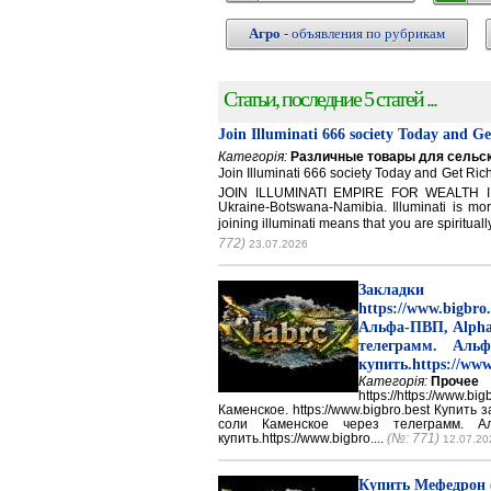
Агро
- объявления по рубрикам
Статьи, последние 5 статей ...
Join Illuminati 666 society Today and G
Категорія:
Различные товары для сельск
Join Illuminati 666 society Today and Get 
JOIN ILLUMINATI EMPIRE FOR WEALTH IN
Ukraine-Botswana-Namibia. Illuminati is mor
joining illuminati means that you are spirituall
772)
23.07.2026
Закладки 
https://www.big
Альфа-ПВП, Alpha
телеграмм. Аль
купить.https://www
Категорія:
Прочее
https://https://ww
Каменское. https://www.bigbro.best Купить
соли Каменское через телеграмм. 
купить.https://www.bigbro....
(№: 771)
12.07.20
Купить Мефедрон