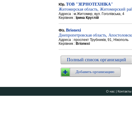
ТОВ "ЗЕРНОТЕХНІКА"
Юр.
Житомирская область, Житомирский ра
Адреса : м.Житомир, вул. Гоголівська, 4
Керівник :
Ірина Круглій
Brionexi
Фіз.
Днепропетровская область, Апостоловс
Адреса : проспект Трубників, 91, Нікополь
Керівник :
Brionexi
Полный список организаций
Добавить организацию
О нас
|
Контакты