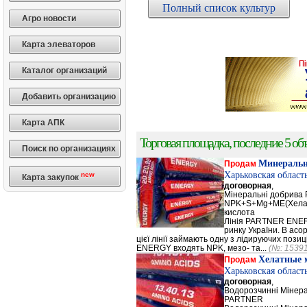
Полный список культур
Агро новости
Карта элеваторов
Каталог организаций
Добавить организацию
Карта АПК
Торговая площадка, последние 5 объ
Поиск по организациях
Минеральн
Продам
Харьковская област
new
Карта закупок
договорная
,
Мінеральні добрив
NPK+S+Mg+ME(Хела
кислота
Лінія PARTNER ENERG
ринку України. В а
цієї лінії займають одну з лідируючих поз
ENERGY входять NPK, мезо- та...
(№: 1539
Хелатные 
Продам
Харьковская област
договорная
,
Водорозчинні Мiнер
PARTNER