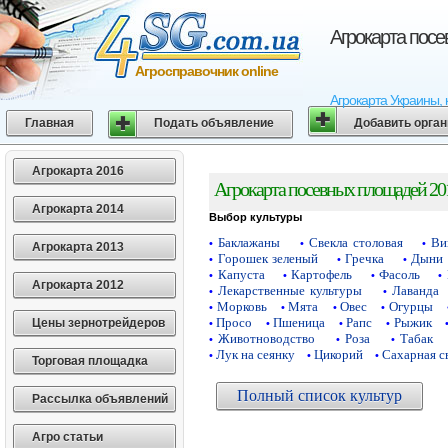
Агрокарта пос
Агросправочник online
Агрокарта Украины, 
Главная
Подать объявление
Добавить орга
Агрокарта 2016
Агрокарта посевных площадей 20
Агрокарта 2014
Выбор культуры
Баклажаны
Свекла столовая
Ви
•
•
•
Агрокарта 2013
Горошек зеленый
Гречка
Дыни
•
•
•
Капуста
Картофель
Фасоль
•
•
•
•
Агрокарта 2012
Лекарственные культуры
Лаванда
•
•
Морковь
Мята
Овес
Огурцы
•
•
•
•
Просо
Пшеница
Рапс
Рыжик
Цены зернотрейдеров
•
•
•
•
Животноводство
Роза
Табак
•
•
•
Лук на сеянку
Цикорий
Сахарная с
•
•
•
Торговая площадка
Полный список культур
Рассылка объявлений
Агро статьи