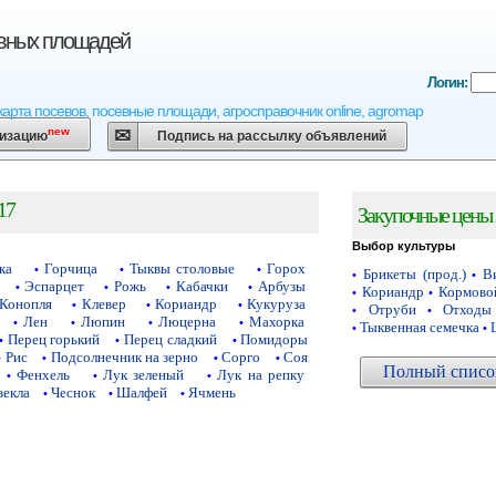
евных площадей
Логин:
карта посевов, посевные площади, агросправочник online, agromap
new
низацию
Подпись на рассылку объявлений
17
Закупочные цены 
Выбор культуры
ка
Горчица
Тыквы столовые
Горох
•
•
•
Брикеты (прод.)
Ви
•
•
Эспарцет
Рожь
Кабачки
Арбузы
•
•
•
•
Кориандр
Кормово
•
•
Конопля
Клевер
Кориандр
Кукуруза
•
•
•
Отруби
Отходы
•
•
Лен
Люпин
Люцерна
Махорка
•
•
•
•
Тыквенная семечка
•
•
Перец горький
Перец сладкий
Помидоры
•
•
•
Рис
Подсолнечник на зерно
Сорго
Соя
•
•
•
•
Полный список
Фенхель
Лук зеленый
Лук на репку
•
•
•
векла
Чеснок
Шалфей
Ячмень
•
•
•