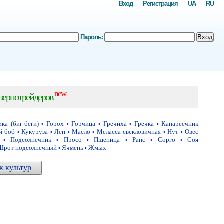
Вход
Регистрация
UA
RU
Пароль:
Вход
new
зернотрейдеров
ка (биг-беги)
Горох
Горчица
Гречиха
Гречка
Канареечник
•
•
•
•
•
й боб
Кукуруза
Лен
Масло
Меласса свекловичная
Нут
Овес
•
•
•
•
•
•
Подсолнечник
Просо
Пшеница
Рапс
Сорго
Соя
•
•
•
•
•
•
Шрот подсолнечный
Ячмень
Жмых
•
•
 культур