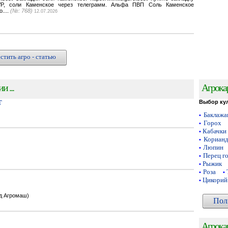
VP, соли Каменское через телеграмм. Альфа ПВП Соль Каменское
o....
(№: 768)
12.07.2026
стить агро - статью
 ...
Агрока
Т
Выбор ку
Баклаж
•
Горох
•
Кабачки
•
Кориан
•
Люпин
•
Перец г
•
Рыжик
•
Роза
•
•
Цикорий
•
од Агромаш)
Пол
Агрока