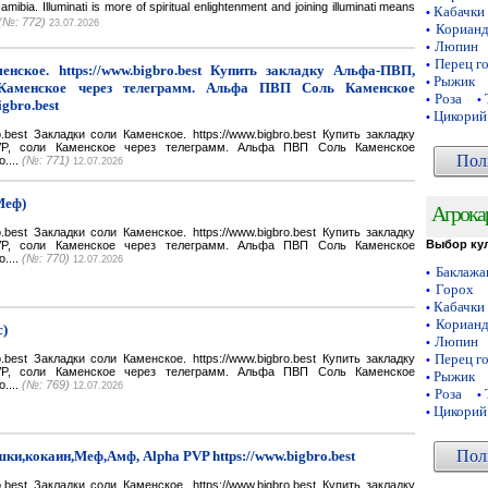
a. Illuminati is more of spiritual enlightenment and joining illuminati means
Кабачки
•
(№: 772)
23.07.2026
Кориан
•
Люпин
•
Перец г
•
нское. https://www.bigbro.best Купить закладку Альфа-ПВП,
Рыжик
•
Каменское через телеграмм. Альфа ПВП Соль Каменское
Роза
•
•
igbro.best
Цикорий
•
bro.best Закладки соли Каменское. https://www.bigbro.best Купить закладку
VP, соли Каменское через телеграмм. Альфа ПВП Соль Каменское
Пол
o....
(№: 771)
12.07.2026
Меф)
Агрока
bro.best Закладки соли Каменское. https://www.bigbro.best Купить закладку
Выбор ку
VP, соли Каменское через телеграмм. Альфа ПВП Соль Каменское
o....
(№: 770)
12.07.2026
Баклаж
•
Горох
•
Кабачки
•
Кориан
•
с)
Люпин
•
Перец г
bro.best Закладки соли Каменское. https://www.bigbro.best Купить закладку
•
VP, соли Каменское через телеграмм. Альфа ПВП Соль Каменское
Рыжик
•
o....
(№: 769)
12.07.2026
Роза
•
•
Цикорий
•
Пол
ки,кокаин,Меф,Амф, Alpha PVP https://www.bigbro.best
bro.best Закладки соли Каменское. https://www.bigbro.best Купить закладку