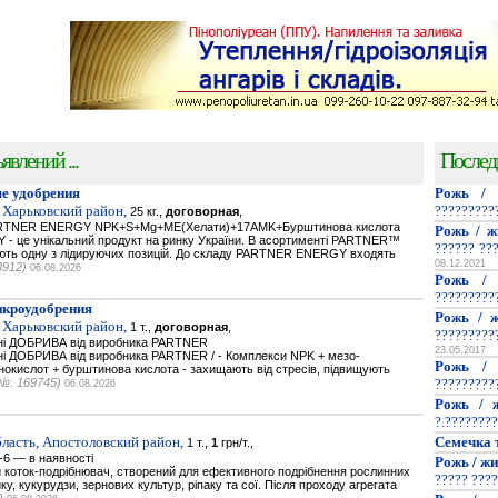
явлений ...
Послед
е удобрения
Рожь / 
 Харьковский район,
?????????
25 кг.,
договорная
,
PARTNER ENERGY NPK+S+Mg+ME(Хелати)+17AMK+Бурштинова кислота
Рожь / ж
- це унікальний продукт на ринку України. В асортименті PARTNER™
?????? ??
мають одну з лідируючих позицій. До складу PARTNER ENERGY входять
08.12.2021
3912)
06.08.2026
Рожь / 
?????????
икроудобрения
Рожь / ж
 Харьковский район,
1 т.,
договорная
,
?????????
ьнi ДОБРИВА від виробника PARTNER
23.05.2017
нi ДОБРИВА від виробника PARTNER / - Комплекси NPK + мезо-
Рожь / 
нокислот + бурштинова кислота - захищають від стресів, підвищують
№: 169745)
?????????
06.08.2026
Рожь / ж
?.????????
ласть, Апостоловский район,
Семечка 
1 т.,
1
грн/т.,
-6 — в наявності
Рожь / жи
 коток-подрібнювач, створений для ефективного подрібнення рослинних
????? ????
у, кукурудзи, зернових культур, ріпаку та сої. Після проходу агрегата