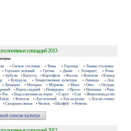
рта посевных площадей 2013
льтуры
аны
Свекла столовая
Вика
Горчица
Тыквы столовые
•
•
•
•
Горошек зеленый
Гречка
Дыни
Эспарцет
Рожь
•
•
•
•
•
Арбузы
Капуста
Картофель
Фасоль
Конопля
Клевер
•
•
•
•
•
•
др
Кукуруза
Лекарственные культуры
Лаванда
Лен
•
•
•
•
Люцерна
Махорка
Морковь
Мята
Овес
Огурцы
•
•
•
•
•
•
орький
Перец сладкий
Помидоры
Просо
Пшеница
Рапс
•
•
•
•
•
Рис
Подсолнечник на зерно
Сорго
Соя
Животноводство
•
•
•
•
•
Табак
Фенхель
Лук зеленый
Лук на репку
Лук на сеянку
•
•
•
•
Сахарная свекла
Чеснок
Шалфей
Ячмень
•
•
•
•
ный список культур
рта посевных площадей 2012