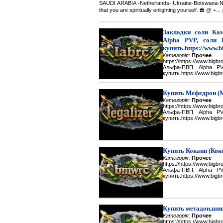
SAUDI ARABIA -Netherlands- Ukraine-Botswana-Namibi
that you are spiritually enlighting yourself. ☎️ @ +...
Закладки соли Каме
Alpha PVP, соли 
купить.https://www.b
Категорія:
Прочее
https://https://www.big
Альфа-ПВП, Alpha P
купить.https://www.bigbr
Купить Мефедрон (
Категорія:
Прочее
https://https://www.big
Альфа-ПВП, Alpha P
купить.https://www.bigbr
Купить Кокаин (Кок
Категорія:
Прочее
https://https://www.big
Альфа-ПВП, Alpha P
купить.https://www.bigbr
Купить метадон,шиш
Категорія:
Прочее
https://https://www.big