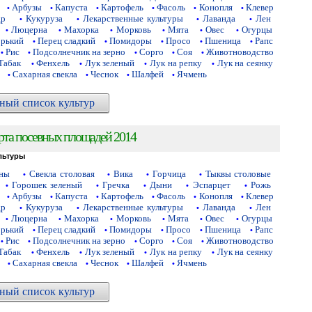
Арбузы
Капуста
Картофель
Фасоль
Конопля
Клевер
•
•
•
•
•
•
др
Кукуруза
Лекарственные культуры
Лаванда
Лен
•
•
•
•
Люцерна
Махорка
Морковь
Мята
Овес
Огурцы
•
•
•
•
•
•
орький
Перец сладкий
Помидоры
Просо
Пшеница
Рапс
•
•
•
•
•
Рис
Подсолнечник на зерно
Сорго
Соя
Животноводство
•
•
•
•
•
Табак
Фенхель
Лук зеленый
Лук на репку
Лук на сеянку
•
•
•
•
Сахарная свекла
Чеснок
Шалфей
Ячмень
•
•
•
•
ный список культур
рта посевных площадей 2014
льтуры
аны
Свекла столовая
Вика
Горчица
Тыквы столовые
•
•
•
•
Горошек зеленый
Гречка
Дыни
Эспарцет
Рожь
•
•
•
•
•
Арбузы
Капуста
Картофель
Фасоль
Конопля
Клевер
•
•
•
•
•
•
др
Кукуруза
Лекарственные культуры
Лаванда
Лен
•
•
•
•
Люцерна
Махорка
Морковь
Мята
Овес
Огурцы
•
•
•
•
•
•
орький
Перец сладкий
Помидоры
Просо
Пшеница
Рапс
•
•
•
•
•
Рис
Подсолнечник на зерно
Сорго
Соя
Животноводство
•
•
•
•
•
Табак
Фенхель
Лук зеленый
Лук на репку
Лук на сеянку
•
•
•
•
Сахарная свекла
Чеснок
Шалфей
Ячмень
•
•
•
•
ный список культур