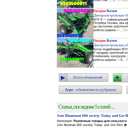
поле стає...
(№: 171662
Катки
Продам
Днепропетровская об
КПУ-6 — універсальний
Потрібна техніка, яка 
до наступних агротехні
робоча ширина —...
(№:
Катки
Продам
Днепропетровская об
Коток-подрібнювач КПУ-
У продажу причіпний к
соняшнику, кукурудзи, з
робоча ширина — 6...
(
Лента объявлений
Агро
- объявления по рубрикам
Статьи, последние 5 статей ...
Join Illuminati 666 society Today and Get 
Категорія:
Различные товары для сельского 
Join Illuminati 666 society Today and Get R