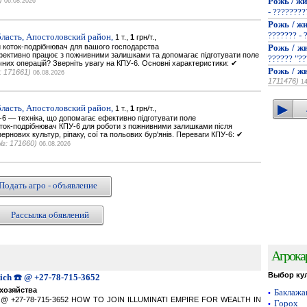
)
Рожь / жи
06.08.2026
- ???????
Рожь / жи
??????? - 
ласть, Апостоловский район,
1 т.,
1
грн/т.,
 коток-подрібнювач для вашого господарства
Рожь / жи
ефективно працює з пожнивними залишками та допомагає підготувати поле
?????? "??
чних операцій? Зверніть увагу на КПУ-6. Основні характеристики: ✔
Рожь / жи
 171661)
06.08.2026
1711476)
1
ласть, Апостоловский район,
1 т.,
1
грн/т.,
6 — техніка, що допомагає ефективно підготувати поле
оток-подрібнювач КПУ-6 для роботи з пожнивними залишками після
ернових культур, ріпаку, сої та польових бур'янів. Переваги КПУ-6: ✔
№: 171660)
06.08.2026
Подать агро - объявление
Рассылка обявлений
Агрока
Выбор ку
Rich ☎️ @ +27-78-715-3652
хозяйства
Баклаж
•
ich ☎️ @ +27-78-715-3652 HOW TO JOIN ILLUMINATI EMPIRE FOR WEALTH IN
Горох
•