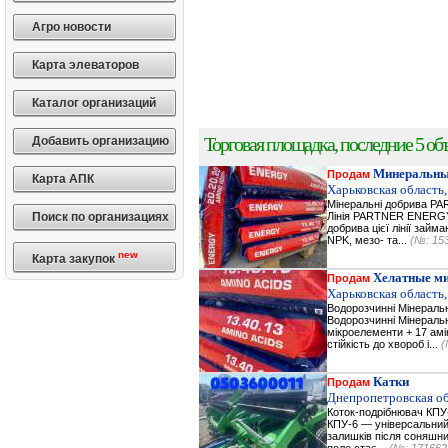
Агро новости
Карта элеваторов
Каталог организаций
Торговая площадка, последние 5 объ
Добавить организацию
Минеральны
Продам
Карта АПК
Харьковская область,
Мінеральні добрива 
Поиск по организациях
Лінія PARTNER ENERGY 
добрива цієї лінії зай
NPK, мезо- та...
(№: 15
new
Карта закупок
Хелатные м
Продам
Харьковская область,
Водорозчинні Мiнерал
Водорозчинні Мiнераль
мікроелементи + 17 амі
стійкість до хвороб і...
(
Катки
Продам
Днепропетровская об
Коток-подрібнювач КПУ
КПУ-6 — універсальний
залишків після соняшник