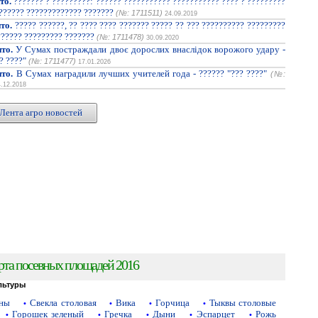
то.
??????? ? ?????????: ?????? ??????????? ??????????? ???? ? ?????????
??????? ????????????? ???????
(№: 1711511)
24.09.2019
то.
????? ??????, ?? ???? ???? ??????? ????? ?? ??? ?????????? ?????????
?????? ????????? ???????
(№: 1711478)
30.09.2020
то.
У Сумах постраждали двоє дорослих внаслідок ворожого удару -
? ????"
(№: 1711477)
17.01.2026
то.
В Сумах наградили лучших учителей года - ?????? "??? ????"
(№:
4.12.2018
Лента агро новостей
рта посевных площадей 2016
льтуры
аны
Свекла столовая
Вика
Горчица
Тыквы столовые
•
•
•
•
Горошек зеленый
Гречка
Дыни
Эспарцет
Рожь
•
•
•
•
•