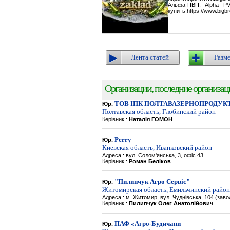
Альфа-ПВП, Alpha P
купить.https://www.bigbr
Лента статей
Разме
Организации, последние организации
ТОВ ІПК ПОЛТАВАЗЕРНОПРОДУК
Юр.
Полтавская область, Глобинский район
Керівник :
Наталія ГОМОН
Perry
Юр.
Киевская область, Иванковский район
Адреса : вул. Солом'янська, 3, офіс 43
Керівник :
Роман Беліков
"Пилипчук Агро Сервіс"
Юр.
Житомирская область, Емильчинский район
Адреса : м. Житомир, вул. Чуднівська, 104 (зав
Керівник :
Пилипчук Олег Анатолійович
ПАФ «Агро-Будичани
Юр.