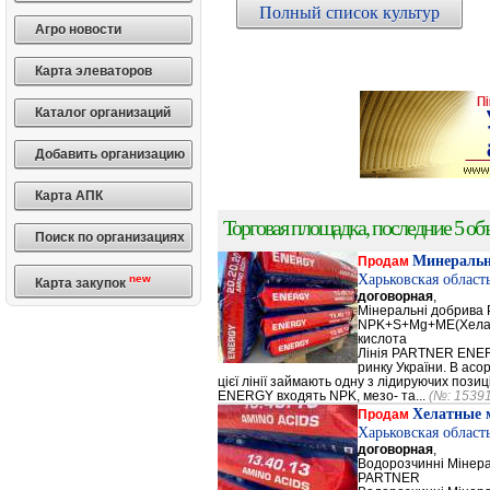
Полный список культур
Агро новости
Карта элеваторов
Каталог организаций
Добавить организацию
Карта АПК
Торговая площадка, последние 5 объ
Поиск по организациях
Минеральн
Продам
Харьковская област
new
Карта закупок
договорная
,
Мінеральні добрив
NPK+S+Mg+ME(Хела
кислота
Лінія PARTNER ENERG
ринку України. В а
цієї лінії займають одну з лідируючих поз
ENERGY входять NPK, мезо- та...
(№: 1539
Хелатные 
Продам
Харьковская област
договорная
,
Водорозчинні Мiнер
PARTNER