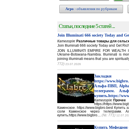
Агро
- объявления по рубрикам
Статьи, последние 5 статей ...
Join Illuminati 666 society Today and G
Категорія:
Различные товары для сельск
Join Illuminati 666 society Today and Get 
JOIN ILLUMINATI EMPIRE FOR WEALTH IN
Ukraine-Botswana-Namibia. Illuminati is mor
joining illuminati means that you are spirituall
772)
23.07.2026
Закладки 
https://www.big
Альфа-ПВП, Alpha
телеграмм. Аль
купить.https://www
Категорія:
Прочее
https://https://ww
Каменское. https://www.bigbro.best Купить
соли Каменское через телеграмм. 
купить.https://www.bigbro....
(№: 771)
12.07.20
Купить Мефедрон