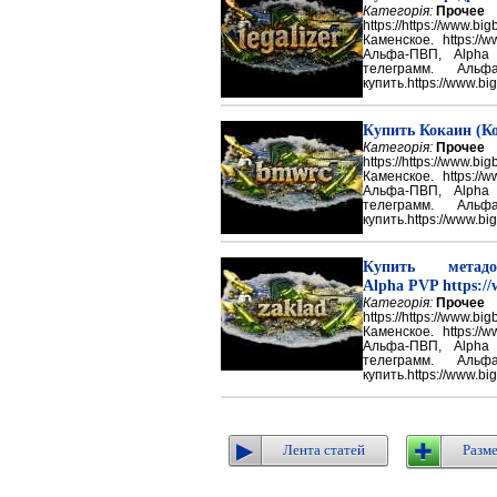
Категорія:
Прочее
https://https://ww
Каменское. https://w
Альфа-ПВП, Alpha
телеграмм. Аль
купить.https://www.big
Купить Кокаин (Ко
Категорія:
Прочее
https://https://ww
Каменское. https://w
Альфа-ПВП, Alpha
телеграмм. Аль
купить.https://www.big
Купить метадон
Alpha PVP https://
Категорія:
Прочее
https://https://ww
Каменское. https://w
Альфа-ПВП, Alpha
телеграмм. Аль
купить.https://www.big
Лента статей
Разме