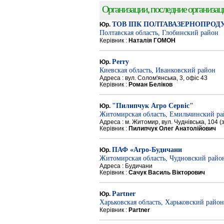
Организации, последние организации
ТОВ ІПК ПОЛТАВАЗЕРНОПРОД
Юр.
Полтавская область, Глобинский район
Керівник :
Наталія ГОМОН
Perry
Юр.
Киевская область, Иванковский район
Адреса : вул. Солом'янська, 3, офіс 43
Керівник :
Роман Беліков
"Пилипчук Агро Сервіс"
Юр.
Житомирская область, Емильчинский р
Адреса : м. Житомир, вул. Чуднівська, 104 
Керівник :
Пилипчук Олег Анатолійович
ПАФ «Агро-Будичани
Юр.
Житомирская область, Чудновский райо
Адреса : Будичани
Керівник :
Сачук Василь Вікторович
Partner
Юр.
Харьковская область, Харьковский район
Керівник :
Partner