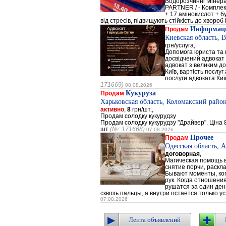
Водорозчинні Мiнер
PARTNER / - Компле
+ 17 амінокислот + 
від стресів, підвищують стійкість до хвороб і
Информаци
Продам
Киевская область, 
грн/услуга,
Допомога юриста та к
досвідчений адвокат 
адвокат з великим до
Київ, вартість послуг
послуги адвоката Киї
171669)
08.08.2026
Кукуруза
Продам
Харьковская область, Коломакский район
активно
,
8
грн/шт.,
Продам солодку кукурудзу
Продам солодку кукурудзу "Драйвер". Ціна 8
шт
(№: 171668)
07.08.2026
Прочее
Продам
Одесская область, 
договорная
,
Магическая помощь в
снятие порчи, раскл
Бывают моменты, когд
рук. Когда отношени
рушатся за один день
сквозь пальцы, а внутри остается только ус
07.08.2026
Лента объявлений