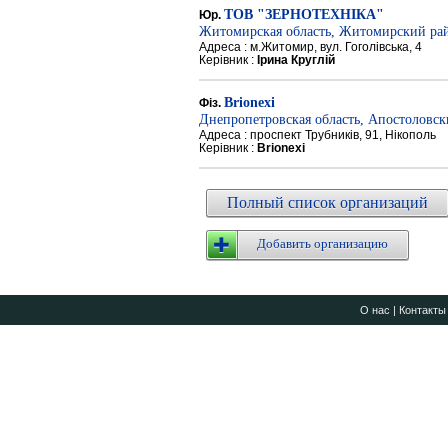
ТОВ "ЗЕРНОТЕХНІКА"
Юр.
Житомирская область, Житомирский ра
Адреса : м.Житомир, вул. Гоголівська, 4
Керівник :
Ірина Круглій
Brionexi
Фіз.
Днепропетровская область, Апостоловс
Адреса : проспект Трубників, 91, Нікополь
Керівник :
Brionexi
Полный список организаций
Добавить организацию
О нас
|
Контакты