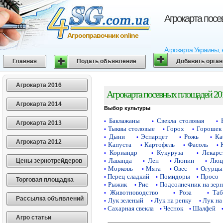
Агрокарта пос
Агросправочник online
Агрокарта Украины, 
Главная
Подать объявление
Добавить орга
Агрокарта 2016
Агрокарта посевных площадей 20
Агрокарта 2014
Выбор культуры
Баклажаны
Свекла столовая
•
•
•
Агрокарта 2013
Тыквы столовые
Горох
Горошек 
•
•
•
Дыни
Эспарцет
Рожь
Ка
•
•
•
•
Агрокарта 2012
Капуста
Картофель
Фасоль
•
•
•
•
Кориандр
Кукуруза
Лекарс
•
•
•
Лаванда
Лен
Люпин
Люц
Цены зернотрейдеров
•
•
•
•
Морковь
Мята
Овес
Огурцы
•
•
•
•
Перец сладкий
Помидоры
Просо
•
•
•
Торговая площадка
Рыжик
Рис
Подсолнечник на зер
•
•
•
Животноводство
Роза
Таб
•
•
•
Рассылка объявлений
Лук зеленый
Лук на репку
Лук на
•
•
•
Сахарная свекла
Чеснок
Шалфей
•
•
•
Агро статьи