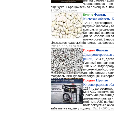
или на работе? Если
черная полоса — не 
еще хуже. Обращайтесь за помощью. Я помо
171658)
05.08.2026
Фасоль
Куплю
Киевская область, 
1234 т.,
договорная
,
Купуємо квасолю у ве
контракти та самовив
Консервний завод на 
для забезпечення в
потужностей. Запрош
сільськогосподарські підприємства, фермерс
(№: 171657)
05.08.2026
Фасоль
Продам
Днепропетровская 
район,
1234 т.,
дого
Гуртовий продаж сор
ТОВ Бінс Натурпроду
високоякісної сортов
для підприємств хар
фасувальників, гуртових покупців і експортер
Прочее
Продам
Кировоградская обл
1234 т.,
договорная
,
Міні АЗС, єврокуб 100
Практичне рішення д
дизельного палива на
мобільна АЗС на базі
Комплектується облад
забезпечує надійну подачу...
(№: 171655)
05