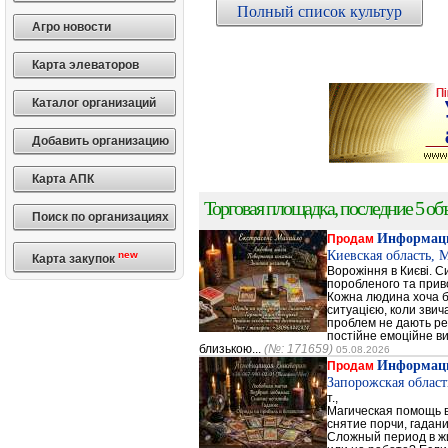
Полный список культур
Агро новости
Карта элеваторов
Каталог организаций
Добавить организацию
Карта АПК
Торговая площадка, последние 5 объ
Поиск по организациях
Информаци
Продам
Киевская область, 
new
Карта закупок
Ворожіння в Києві. С
поробленого та прив
Кожна людина хоча б 
ситуацією, коли зви
проблем не дають ре
постійне емоційне в
близькою...
(№: 171659)
05.08.2026
Информаци
Продам
Запорожская област
т.,
Магическая помощь 
снятие порчи, гадани
Сложный период в ж