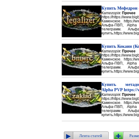
Купить Мефедрон
Категорія:
Прочее
https://https://ww
Каменское. https://w
Альфа-ПВП, Alpha
телеграмм. Аль
купить.https://www.big
Купить Кокаин (Ко
Категорія:
Прочее
https://https://ww
Каменское. https://w
Альфа-ПВП, Alpha
телеграмм. Аль
купить.https://www.big
Купить метадон
Alpha PVP https://
Категорія:
Прочее
https://https://ww
Каменское. https://w
Альфа-ПВП, Alpha
телеграмм. Аль
купить.https://www.big
Лента статей
Разме