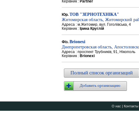
Керівник :
Partner
ТОВ "ЗЕРНОТЕХНІКА"
Юр.
Житомирская область, Житомирский ра
Адреса : м.Житомир, вул. Гоголівська, 4
Керівник :
Ірина Круглій
Brionexi
Фіз.
Днепропетровская область, Апостоловс
Адреса : проспект Трубників, 91, Нікополь
Керівник :
Brionexi
Полный список организаций
Добавить организацию
О нас
|
Контакты