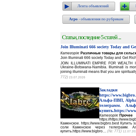
Лента объявлений
Агро
- объявления по рубрикам
Статьи, последние 5 статей ...
Join Illuminati 666 society Today and G
Категорія:
Различные товары для сельск
Join Illuminati 666 society Today and Get 
JOIN ILLUMINATI EMPIRE FOR WEALTH IN
Ukraine-Botswana-Namibia. Illuminati is mor
joining illuminati means that you are spirituall
772)
23.07.2026
Закладки 
https://www.big
Альфа-ПВП, Alpha
телеграмм. Аль
купить.https://www
Категорія:
Прочее
https://https://ww
Каменское. https://www.bigbro.best Купить
соли Каменское через телеграмм. 
купить.https://www.bigbro....
(№: 771)
12.07.20