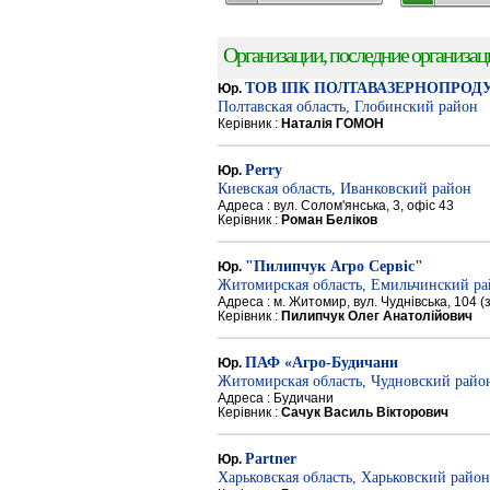
Организации, последние организации
ТОВ ІПК ПОЛТАВАЗЕРНОПРОД
Юр.
Полтавская область, Глобинский район
Керівник :
Наталія ГОМОН
Perry
Юр.
Киевская область, Иванковский район
Адреса : вул. Солом'янська, 3, офіс 43
Керівник :
Роман Беліков
"Пилипчук Агро Сервіс"
Юр.
Житомирская область, Емильчинский р
Адреса : м. Житомир, вул. Чуднівська, 104 
Керівник :
Пилипчук Олег Анатолійович
ПАФ «Агро-Будичани
Юр.
Житомирская область, Чудновский райо
Адреса : Будичани
Керівник :
Сачук Василь Вікторович
Partner
Юр.
Харьковская область, Харьковский район