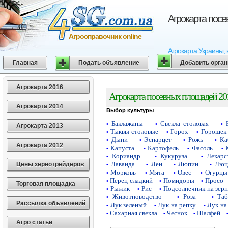
Агрокарта пос
Агросправочник online
Агрокарта Украины, 
Главная
Подать объявление
Добавить орга
Агрокарта 2016
Агрокарта посевных площадей 20
Агрокарта 2014
Выбор культуры
Баклажаны
Свекла столовая
•
•
•
Агрокарта 2013
Тыквы столовые
Горох
Горошек 
•
•
•
Дыни
Эспарцет
Рожь
Ка
•
•
•
•
Агрокарта 2012
Капуста
Картофель
Фасоль
•
•
•
•
Кориандр
Кукуруза
Лекарс
•
•
•
Лаванда
Лен
Люпин
Люц
Цены зернотрейдеров
•
•
•
•
Морковь
Мята
Овес
Огурцы
•
•
•
•
Перец сладкий
Помидоры
Просо
•
•
•
Торговая площадка
Рыжик
Рис
Подсолнечник на зер
•
•
•
Животноводство
Роза
Таб
•
•
•
Рассылка объявлений
Лук зеленый
Лук на репку
Лук на
•
•
•
Сахарная свекла
Чеснок
Шалфей
•
•
•
Агро статьи