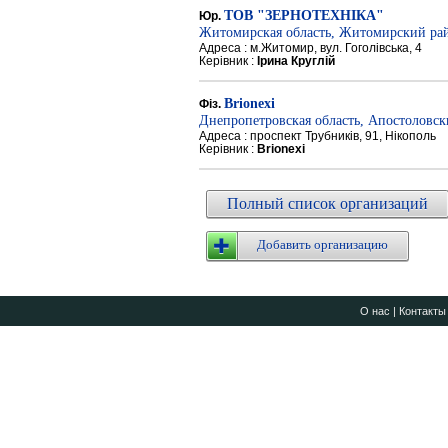
ТОВ "ЗЕРНОТЕХНІКА"
Юр.
Житомирская область, Житомирский ра
Адреса : м.Житомир, вул. Гоголівська, 4
Керівник :
Ірина Круглій
Brionexi
Фіз.
Днепропетровская область, Апостоловс
Адреса : проспект Трубників, 91, Нікополь
Керівник :
Brionexi
Полный список организаций
Добавить организацию
О нас
|
Контакты