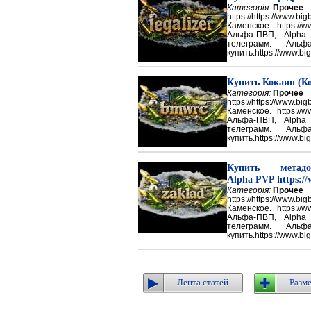
Категорія:
Прочее
https://https://ww
Каменское. https://w
Альфа-ПВП, Alpha
телеграмм. Аль
купить.https://www.big
Купить Кокаин (Ко
Категорія:
Прочее
https://https://ww
Каменское. https://w
Альфа-ПВП, Alpha
телеграмм. Аль
купить.https://www.big
Купить метадон
Alpha PVP https://
Категорія:
Прочее
https://https://ww
Каменское. https://w
Альфа-ПВП, Alpha
телеграмм. Аль
купить.https://www.big
Лента статей
Разме