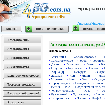
Агрокарта пос
Агросправочник online
Агрокарта Украины, 
Главная
Подать объявление
Добавить орга
Агрокарта 2016
Агрокарта посевных площадей 20
Агрокарта 2014
Выбор культуры
Баклажаны
Свекла столовая
•
•
•
Агрокарта 2013
Тыквы столовые
Горох
Горошек 
•
•
•
Дыни
Эспарцет
Рожь
Ка
•
•
•
•
Агрокарта 2012
Капуста
Картофель
Фасоль
•
•
•
•
Кориандр
Кукуруза
Лекарс
•
•
•
Лаванда
Лен
Люпин
Люц
Цены зернотрейдеров
•
•
•
•
Морковь
Мята
Овес
Огурцы
•
•
•
•
Перец сладкий
Помидоры
Просо
•
•
•
Торговая площадка
Рыжик
Рис
Подсолнечник на зер
•
•
•
Животноводство
Роза
Таб
•
•
•
Рассылка объявлений
Лук зеленый
Лук на репку
Лук на
•
•
•
Сахарная свекла
Чеснок
Шалфей
•
•
•
Агро статьи