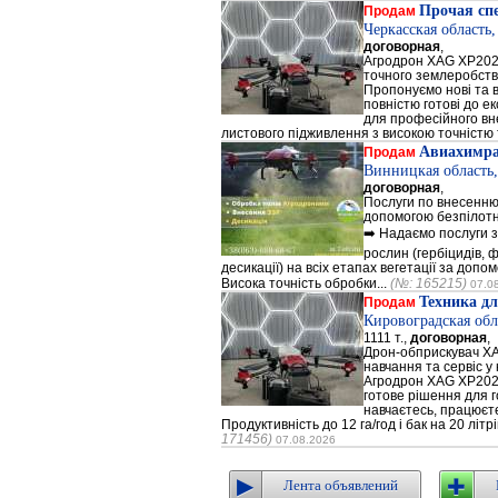
Прочая сп
Продам
Черкасская область
договорная
,
Агродрон XAG XP202
точного землеробст
Пропонуємо нові та 
повністю готові до е
для професійного вне
листового підживлення з високою точністю 
Авиахимр
Продам
Винницкая область,
договорная
,
Послуги по внесенню
допомогою безпілотн
➡️ Надаємо послуги з
рослин (гербіцидів, ф
десикації) на всіх етапах вегетації за доп
Висока точність обробки...
(№: 165215)
07.0
Техника дл
Продам
Кировоградская обл
1111 т.,
договорная
,
Дрон-обприскувач XA
навчання та сервіс у
Агродрон XAG XP2020
готове рішення для г
навчаєтесь, працюєт
Продуктивність до 12 га/год і бак на 20 літ
171456)
07.08.2026
Лента объявлений