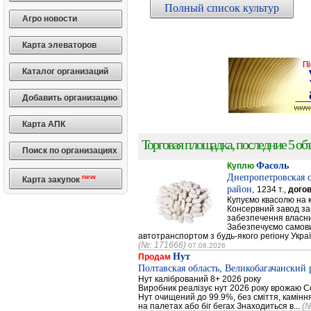
Полный список культур
Агро новости
Карта элеваторов
Каталог организаций
Добавить организацию
Карта АПК
Торговая площадка, последние 5 объ
Поиск по организациях
Фасоль
Куплю
Днепропетровская 
new
Карта закупок
район,
1234 т.,
дого
Купуємо квасолю на 
Консервний завод за
забезпечення власни
Забезпечуємо самови
автотранспортом з будь-якого регіону Украї
(№: 171666)
07.08.2026
Нут
Продам
Полтавская область, Великобагачанский 
Нут калібрований 8+ 2026 року
Виробник реалізує нут 2026 року врожаю Сор
Нут очищений до 99.9%, без сміття, каміння
на палетах або біг бегах Знаходиться в...
(№