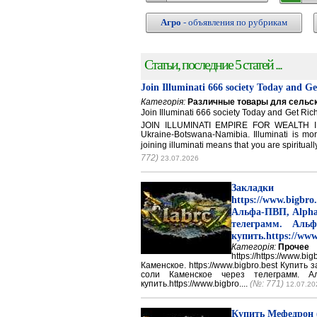
Агро
- объявления по рубрикам
Статьи, последние 5 статей ...
Join Illuminati 666 society Today and G
Категорія:
Различные товары для сельск
Join Illuminati 666 society Today and Get 
JOIN ILLUMINATI EMPIRE FOR WEALTH IN
Ukraine-Botswana-Namibia. Illuminati is mor
joining illuminati means that you are spirituall
772)
23.07.2026
Закладки 
https://www.big
Альфа-ПВП, Alpha
телеграмм. Аль
купить.https://www
Категорія:
Прочее
https://https://ww
Каменское. https://www.bigbro.best Купить
соли Каменское через телеграмм. 
купить.https://www.bigbro....
(№: 771)
12.07.20
Купить Мефедрон