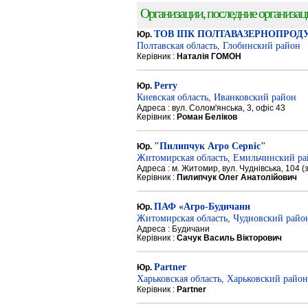
Организации, последние организации
ТОВ ІПК ПОЛТАВАЗЕРНОПРОД
Юр.
Полтавская область, Глобинский район
Керівник :
Наталія ГОМОН
Perry
Юр.
Киевская область, Иванковский район
Адреса : вул. Солом'янська, 3, офіс 43
Керівник :
Роман Беліков
"Пилипчук Агро Сервіс"
Юр.
Житомирская область, Емильчинский р
Адреса : м. Житомир, вул. Чуднівська, 104 
Керівник :
Пилипчук Олег Анатолійович
ПАФ «Агро-Будичани
Юр.
Житомирская область, Чудновский райо
Адреса : Будичани
Керівник :
Сачук Василь Вікторович
Partner
Юр.
Харьковская область, Харьковский район
Керівник :
Partner