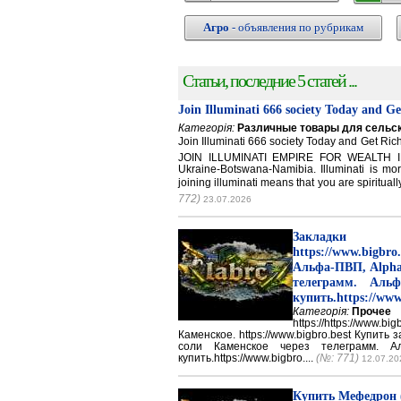
Агро
- объявления по рубрикам
Статьи, последние 5 статей ...
Join Illuminati 666 society Today and G
Категорія:
Различные товары для сельск
Join Illuminati 666 society Today and Get 
JOIN ILLUMINATI EMPIRE FOR WEALTH IN
Ukraine-Botswana-Namibia. Illuminati is mor
joining illuminati means that you are spirituall
772)
23.07.2026
Закладки 
https://www.big
Альфа-ПВП, Alpha
телеграмм. Аль
купить.https://www
Категорія:
Прочее
https://https://ww
Каменское. https://www.bigbro.best Купить
соли Каменское через телеграмм. 
купить.https://www.bigbro....
(№: 771)
12.07.20
Купить Мефедрон