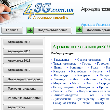
Агрокарта пос
Агросправочник online
Агрокарта Украины, 
Главная
Подать объявление
Добавить орга
Агрокарта 2016
Агрокарта посевных площадей 20
Агрокарта 2014
Выбор культуры
Баклажаны
Свекла столовая
•
•
•
Агрокарта 2013
Тыквы столовые
Горох
Горошек 
•
•
•
Дыни
Эспарцет
Рожь
Ка
•
•
•
•
Агрокарта 2012
Капуста
Картофель
Фасоль
•
•
•
•
Кориандр
Кукуруза
Лекарс
•
•
•
Лаванда
Лен
Люпин
Люц
Цены зернотрейдеров
•
•
•
•
Морковь
Мята
Овес
Огурцы
•
•
•
•
Перец сладкий
Помидоры
Просо
•
•
•
Торговая площадка
Рыжик
Рис
Подсолнечник на зер
•
•
•
Животноводство
Роза
Таб
•
•
•
Рассылка объявлений
Лук зеленый
Лук на репку
Лук на
•
•
•
Сахарная свекла
Чеснок
Шалфей
•
•
•
Агро статьи