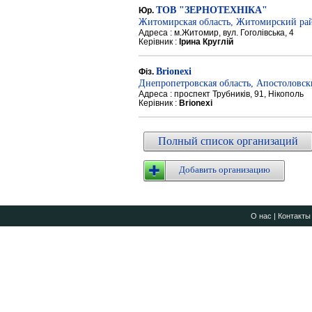
ТОВ "ЗЕРНОТЕХНІКА"
Юр.
Житомирская область, Житомирский ра
Адреса : м.Житомир, вул. Гоголівська, 4
Керівник :
Ірина Круглій
Brionexi
Фіз.
Днепропетровская область, Апостоловс
Адреса : проспект Трубників, 91, Нікополь
Керівник :
Brionexi
Полный список организаций
Добавить организацию
О нас
|
Контакты