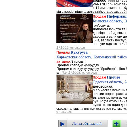
Водорозчинні Мiнер
PARTNER / - Компле
+ 17 амінокислот + 
від стресів, підвищують стійкість до хвороб і
Информаци
Продам
Киевская область, 
грн/услуга,
Допомога юриста та к
досвідчений адвокат 
адвокат з великим до
Київ, вартість послуг
послуги адвоката Киї
171669)
08.08.2026
Кукуруза
Продам
Харьковская область, Коломакский район
активно
,
8
грн/шт.,
Продам солодку кукурудзу
Продам солодку кукурудзу "Драйвер". Ціна 8
шт
(№: 171668)
07.08.2026
Прочее
Продам
Одесская область, 
договорная
,
Магическая помощь в
снятие порчи, раскл
Бывают моменты, когд
рук. Когда отношени
рушатся за один день
сквозь пальцы, а внутри остается только ус
07.08.2026
Лента объявлений