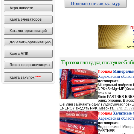
Полный список культур
Агро новости
Карта элеваторов
Каталог организаций
Добавить организацию
Карта АПК
Торговая площадка, последние 5 объ
Поиск по организациях
Минеральн
Продам
Харьковская област
new
Карта закупок
договорная
,
Мінеральні добрив
NPK+S+Mg+ME(Хела
кислота
Лінія PARTNER ENERG
ринку України. В а
цієї лінії займають одну з лідируючих поз
ENERGY входять NPK, мезо- та...
(№: 1539
Хелатные 
Продам
Харьковская област
договорная
,
Водорозчинні Мiнер
PARTNER