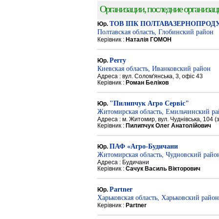
Организации, последние организации
ТОВ ІПК ПОЛТАВАЗЕРНОПРОД
Юр.
Полтавская область, Глобинский район
Керівник :
Наталія ГОМОН
Perry
Юр.
Киевская область, Иванковский район
Адреса : вул. Солом'янська, 3, офіс 43
Керівник :
Роман Беліков
"Пилипчук Агро Сервіс"
Юр.
Житомирская область, Емильчинский р
Адреса : м. Житомир, вул. Чуднівська, 104 
Керівник :
Пилипчук Олег Анатолійович
ПАФ «Агро-Будичани
Юр.
Житомирская область, Чудновский райо
Адреса : Будичани
Керівник :
Сачук Василь Вікторович
Partner
Юр.
Харьковская область, Харьковский район
Керівник :
Partner