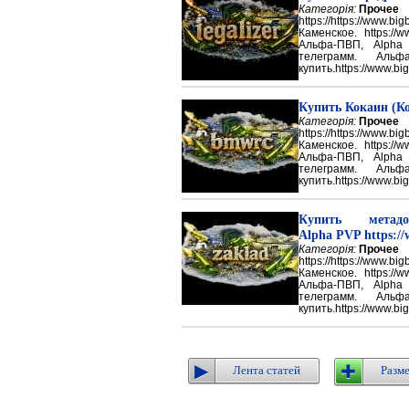
Категорія:
Прочее
https://https://ww
Каменское. https://w
Альфа-ПВП, Alpha
телеграмм. Аль
купить.https://www.big
Купить Кокаин (Ко
Категорія:
Прочее
https://https://ww
Каменское. https://w
Альфа-ПВП, Alpha
телеграмм. Аль
купить.https://www.big
Купить метадон
Alpha PVP https://
Категорія:
Прочее
https://https://ww
Каменское. https://w
Альфа-ПВП, Alpha
телеграмм. Аль
купить.https://www.big
Лента статей
Разме