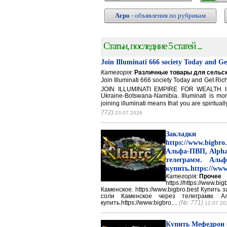
Агро
- объявления по рубрикам
Статьи, последние 5 статей ...
Join Illuminati 666 society Today and G
Категорія:
Различные товары для сельск
Join Illuminati 666 society Today and Get 
JOIN ILLUMINATI EMPIRE FOR WEALTH IN
Ukraine-Botswana-Namibia. Illuminati is mor
joining illuminati means that you are spirituall
772)
23.07.2026
Закладки 
https://www.big
Альфа-ПВП, Alpha
телеграмм. Аль
купить.https://www
Категорія:
Прочее
https://https://ww
Каменское. https://www.bigbro.best Купить
соли Каменское через телеграмм. 
купить.https://www.bigbro....
(№: 771)
12.07.20
Купить Мефедрон