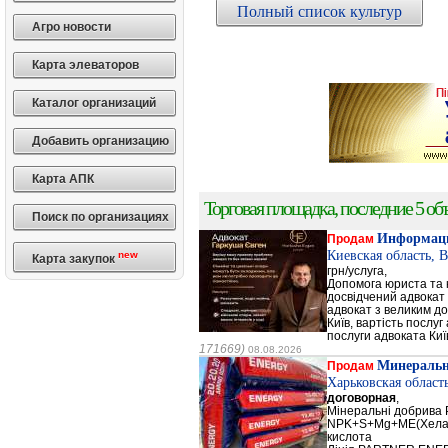
Полный список культур
Агро новости
Карта элеваторов
Каталог организаций
Добавить организацию
Карта АПК
Торговая площадка, последние 5 объ
Поиск по организациях
Информаци
Продам
Киевская область, 
new
Карта закупок
грн/услуга,
Допомога юриста та к
досвідчений адвокат 
адвокат з великим до
Київ, вартість послуг
послуги адвоката Киї
171669)
08.08.2026
Минеральн
Продам
Харьковская област
договорная
,
Мінеральні добрив
NPK+S+Mg+ME(Хела
кислота