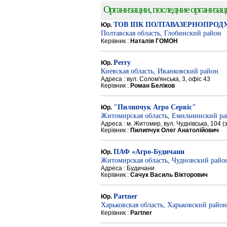
Организации, последние организации
ТОВ ІПК ПОЛТАВАЗЕРНОПРОД
Юр.
Полтавская область, Глобинский район
Керівник :
Наталія ГОМОН
Perry
Юр.
Киевская область, Иванковский район
Адреса : вул. Солом'янська, 3, офіс 43
Керівник :
Роман Беліков
"Пилипчук Агро Сервіс"
Юр.
Житомирская область, Емильчинский р
Адреса : м. Житомир, вул. Чуднівська, 104 
Керівник :
Пилипчук Олег Анатолійович
ПАФ «Агро-Будичани
Юр.
Житомирская область, Чудновский райо
Адреса : Будичани
Керівник :
Сачук Василь Вікторович
Partner
Юр.
Харьковская область, Харьковский район
Керівник :
Partner