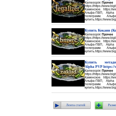
Категорія:
Прочее
https://https://ww
Каменское. https://w
Альфа-ПВП, Alpha
телеграмм. Аль
купить.https://www.big
Купить Кокаин (Ко
Категорія:
Прочее
https://https://ww
Каменское. https://w
Альфа-ПВП, Alpha
телеграмм. Аль
купить.https://www.big
Купить метадон
Alpha PVP https://
Категорія:
Прочее
https://https://ww
Каменское. https://w
Альфа-ПВП, Alpha
телеграмм. Аль
купить.https://www.big
Лента статей
Разме