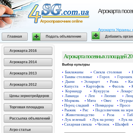
Агрокарта пос
Агросправочник online
Агрокарта Украины, 
Главная
Подать объявление
Добавить орга
Агрокарта 2016
Агрокарта посевных площадей 20
Агрокарта 2014
Выбор культуры
Баклажаны
Свекла столовая
•
•
•
Агрокарта 2013
Тыквы столовые
Горох
Горошек 
•
•
•
Дыни
Эспарцет
Рожь
Ка
•
•
•
•
Агрокарта 2012
Капуста
Картофель
Фасоль
•
•
•
•
Кориандр
Кукуруза
Лекарс
•
•
•
Лаванда
Лен
Люпин
Люц
Цены зернотрейдеров
•
•
•
•
Морковь
Мята
Овес
Огурцы
•
•
•
•
Перец сладкий
Помидоры
Просо
•
•
•
Торговая площадка
Рыжик
Рис
Подсолнечник на зер
•
•
•
Животноводство
Роза
Таб
•
•
•
Рассылка объявлений
Лук зеленый
Лук на репку
Лук на
•
•
•
Сахарная свекла
Чеснок
Шалфей
•
•
•
Агро статьи