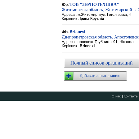
ТОВ "ЗЕРНОТЕХНІКА"
Юр.
Житомирская область, Житомирский ра
Адреса : м.Житомир, вул. Гоголівська, 4
Керівник :
Ірина Круглій
Brionexi
Фіз.
Днепропетровская область, Апостоловс
Адреса : проспект Трубників, 91, Нікополь
Керівник :
Brionexi
Полный список организаций
Добавить организацию
О нас
|
Контакты