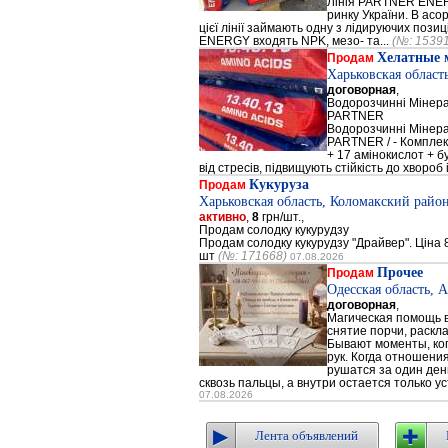
Лінія PARTNER ENERG
ринку України. В а
цієї лінії займають одну з лідируючих поз
ENERGY входять NPK, мезо- та...
(№: 1539
Хелатные 
Продам
Харьковская област
договорная
,
Водорозчинні Мiнер
PARTNER
Водорозчинні Мiнер
PARTNER / - Компле
+ 17 амінокислот + 
від стресів, підвищують стійкість до хвороб і
Кукуруза
Продам
Харьковская область, Коломакский район
активно
,
8
грн/шт.,
Продам солодку кукурудзу
Продам солодку кукурудзу "Драйвер". Ціна 8
шт
(№: 171668)
07.08.2026
Прочее
Продам
Одесская область, 
договорная
,
Магическая помощь в
снятие порчи, раскл
Бывают моменты, когд
рук. Когда отношени
рушатся за один день
сквозь пальцы, а внутри остается только ус
07.08.2026
Лента объявлений