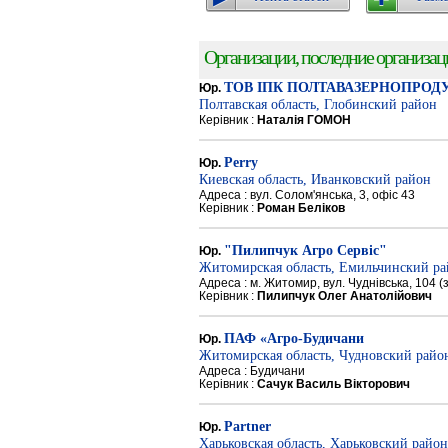
Организации, последние организации
ТОВ ІПК ПОЛТАВАЗЕРНОПРОД
Юр.
Полтавская область, Глобинский район
Керівник :
Наталія ГОМОН
Perry
Юр.
Киевская область, Иванковский район
Адреса : вул. Солом'янська, 3, офіс 43
Керівник :
Роман Беліков
"Пилипчук Агро Сервіс"
Юр.
Житомирская область, Емильчинский р
Адреса : м. Житомир, вул. Чуднівська, 104 
Керівник :
Пилипчук Олег Анатолійович
ПАФ «Агро-Будичани
Юр.
Житомирская область, Чудновский райо
Адреса : Будичани
Керівник :
Сачук Василь Вікторович
Partner
Юр.
Харьковская область, Харьковский район