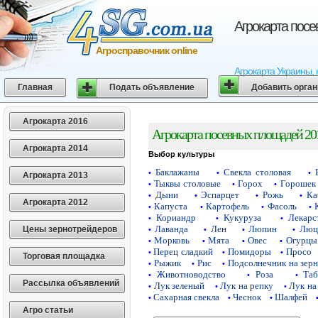
Агрокарта пос
Агросправочник online
Агрокарта Украины, 
Главная
Подать объявление
Добавить орга
Агрокарта 2016
Агрокарта посевных площадей 20
Агрокарта 2014
Выбор культуры
Баклажаны
Свекла столовая
•
•
•
Агрокарта 2013
Тыквы столовые
Горох
Горошек 
•
•
•
Дыни
Эспарцет
Рожь
Ка
•
•
•
•
Агрокарта 2012
Капуста
Картофель
Фасоль
•
•
•
•
Кориандр
Кукуруза
Лекарс
•
•
•
Лаванда
Лен
Люпин
Люц
Цены зернотрейдеров
•
•
•
•
Морковь
Мята
Овес
Огурцы
•
•
•
•
Перец сладкий
Помидоры
Просо
•
•
•
Торговая площадка
Рыжик
Рис
Подсолнечник на зер
•
•
•
Животноводство
Роза
Таб
•
•
•
Рассылка объявлений
Лук зеленый
Лук на репку
Лук на
•
•
•
Сахарная свекла
Чеснок
Шалфей
•
•
•
Агро статьи