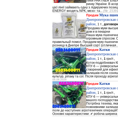
Лінія PARTNER ENERG
ринку України. В а
цієї лінії займають одну з лідируючих поз
ENERGY входять NPK, мезо- та...
(№: 1539
Мука пше
Продам
Днепропетровская 
район,
1 т.,
договор
Продажа муки высшег
дом и в пекарни
Наша мука пшенична
огромным спросом. О
правильный помол. Продаем муку пшеничную 
розницу в Днепре Высший сорт (отличная..
Катки
Продам
Днепропетровская 
район,
1 т.,
1
грн/т.,
Коток-подрібнювач К
КПУ-6 — універсальн
створений для ефек
залишків після соняш
культур, ріпаку та сої. Після проходу агрега
06.08.2026
Катки
Продам
Днепропетровская 
район,
1 т.,
1
грн/т.,
КПУ-6 — універсальн
вашого господарства
Потрібна техніка, як
пожнивними залишкам
поле до наступних агротехнічних операцій?
Основні характеристики: ✔ робоча ширина 