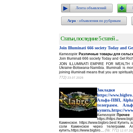
Лента объявлений
Агро
- объявления по рубрикам
Статьи, последние 5 статей ...
Join Illuminati 666 society Today and G
Категорія:
Различные товары для сельск
Join Illuminati 666 society Today and Get 
JOIN ILLUMINATI EMPIRE FOR WEALTH IN
Ukraine-Botswana-Namibia. Illuminati is mor
joining illuminati means that you are spirituall
772)
23.07.2026
Закладки 
https://www.big
Альфа-ПВП, Alpha
телеграмм. Аль
купить.https://www
Категорія:
Прочее
https://https://ww
Каменское. https://www.bigbro.best Купить
соли Каменское через телеграмм. 
купить.https://www.bigbro....
(№: 771)
12.07.20