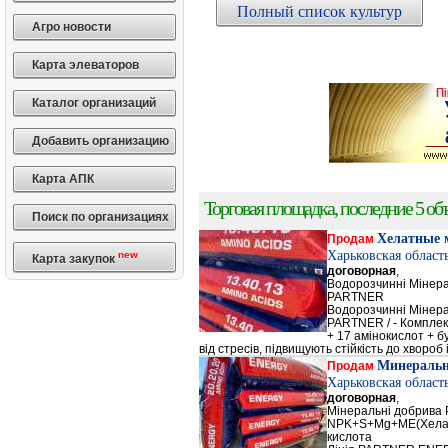
Полный список культур
Агро новости
Карта элеваторов
Каталог организаций
Добавить организацию
Карта АПК
Торговая площадка, последние 5 объ
Поиск по организациях
Хелатные 
Продам
Харьковская област
new
Карта закупок
договорная
,
Водорозчинні Мiнер
PARTNER
Водорозчинні Мiнер
PARTNER / - Компле
+ 17 амінокислот + 
від стресів, підвищують стійкість до хвороб і
Минеральн
Продам
Харьковская област
договорная
,
Мінеральні добрив
NPK+S+Mg+ME(Хела
кислота