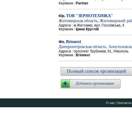
Керівник :
Partner
ТОВ "ЗЕРНОТЕХНІКА"
Юр.
Житомирская область, Житомирский ра
Адреса : м.Житомир, вул. Гоголівська, 4
Керівник :
Ірина Круглій
Brionexi
Фіз.
Днепропетровская область, Апостоловс
Адреса : проспект Трубників, 91, Нікополь
Керівник :
Brionexi
Полный список организаций
Добавить организацию
О нас
|
Контакты