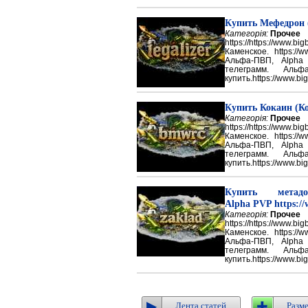
Купить Мефедрон
Категорія:
Прочее
https://https://ww
Каменское. https://w
Альфа-ПВП, Alpha
телеграмм. Аль
купить.https://www.big
Купить Кокаин (Ко
Категорія:
Прочее
https://https://ww
Каменское. https://w
Альфа-ПВП, Alpha
телеграмм. Аль
купить.https://www.big
Купить метадон
Alpha PVP https://
Категорія:
Прочее
https://https://ww
Каменское. https://w
Альфа-ПВП, Alpha
телеграмм. Аль
купить.https://www.big
Лента статей
Разме