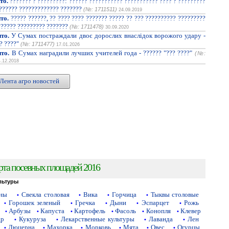
то.
??????? ? ?????????: ?????? ??????????? ??????????? ???? ? ?????????
??????? ????????????? ???????
(№: 1711511)
24.09.2019
то.
????? ??????, ?? ???? ???? ??????? ????? ?? ??? ?????????? ?????????
?????? ????????? ???????
(№: 1711478)
30.09.2020
то.
У Сумах постраждали двоє дорослих внаслідок ворожого удару -
? ????"
(№: 1711477)
17.01.2026
то.
В Сумах наградили лучших учителей года - ?????? "??? ????"
(№:
4.12.2018
Лента агро новостей
рта посевных площадей 2016
льтуры
аны
Свекла столовая
Вика
Горчица
Тыквы столовые
•
•
•
•
Горошек зеленый
Гречка
Дыни
Эспарцет
Рожь
•
•
•
•
•
Арбузы
Капуста
Картофель
Фасоль
Конопля
Клевер
•
•
•
•
•
•
др
Кукуруза
Лекарственные культуры
Лаванда
Лен
•
•
•
•
Люцерна
Махорка
Морковь
Мята
Овес
Огурцы
•
•
•
•
•
•