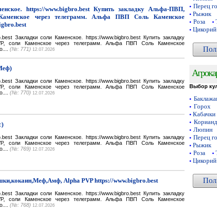
Перец г
•
нское. https://www.bigbro.best Купить закладку Альфа-ПВП,
Рыжик
•
Каменское через телеграмм. Альфа ПВП Соль Каменское
Роза
•
•
igbro.best
Цикорий
•
bro.best Закладки соли Каменское. https://www.bigbro.best Купить закладку
VP, соли Каменское через телеграмм. Альфа ПВП Соль Каменское
Пол
o....
(№: 771)
12.07.2026
Меф)
Агрока
bro.best Закладки соли Каменское. https://www.bigbro.best Купить закладку
Выбор ку
VP, соли Каменское через телеграмм. Альфа ПВП Соль Каменское
o....
(№: 770)
12.07.2026
Баклаж
•
Горох
•
Кабачки
•
Кориан
•
с)
Люпин
•
Перец г
bro.best Закладки соли Каменское. https://www.bigbro.best Купить закладку
•
VP, соли Каменское через телеграмм. Альфа ПВП Соль Каменское
Рыжик
•
o....
(№: 769)
12.07.2026
Роза
•
•
Цикорий
•
Пол
ки,кокаин,Меф,Амф, Alpha PVP https://www.bigbro.best
bro.best Закладки соли Каменское. https://www.bigbro.best Купить закладку
VP, соли Каменское через телеграмм. Альфа ПВП Соль Каменское
o....
(№: 768)
12.07.2026