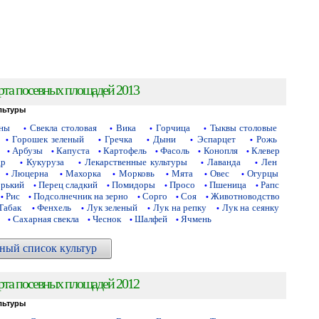
рта посевных площадей 2013
льтуры
аны
Свекла столовая
Вика
Горчица
Тыквы столовые
•
•
•
•
Горошек зеленый
Гречка
Дыни
Эспарцет
Рожь
•
•
•
•
•
Арбузы
Капуста
Картофель
Фасоль
Конопля
Клевер
•
•
•
•
•
•
др
Кукуруза
Лекарственные культуры
Лаванда
Лен
•
•
•
•
Люцерна
Махорка
Морковь
Мята
Овес
Огурцы
•
•
•
•
•
•
орький
Перец сладкий
Помидоры
Просо
Пшеница
Рапс
•
•
•
•
•
Рис
Подсолнечник на зерно
Сорго
Соя
Животноводство
•
•
•
•
•
Табак
Фенхель
Лук зеленый
Лук на репку
Лук на сеянку
•
•
•
•
Сахарная свекла
Чеснок
Шалфей
Ячмень
•
•
•
•
ный список культур
рта посевных площадей 2012
льтуры