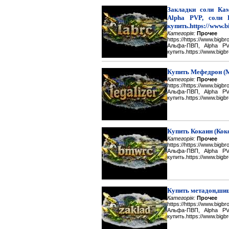
Закладки соли Каме
Alpha PVP, соли 
купить.https://www.b
Категорія:
Прочее
https://https://www.big
Альфа-ПВП, Alpha P
купить.https://www.bigbr
Купить Мефедрон (
Категорія:
Прочее
https://https://www.big
Альфа-ПВП, Alpha P
купить.https://www.bigbr
Купить Кокаин (Кок
Категорія:
Прочее
https://https://www.big
Альфа-ПВП, Alpha P
купить.https://www.bigbr
Купить метадон,шиш
Категорія:
Прочее
https://https://www.big
Альфа-ПВП, Alpha P
купить.https://www.bigbr