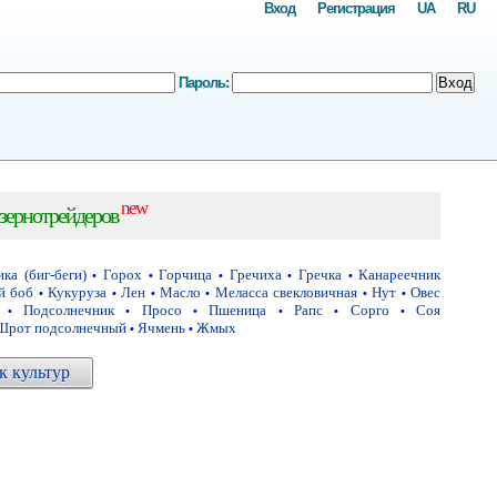
Вход
Регистрация
UA
RU
Пароль:
Вход
new
зернотрейдеров
ка (биг-беги)
Горох
Горчица
Гречиха
Гречка
Канареечник
•
•
•
•
•
й боб
Кукуруза
Лен
Масло
Меласса свекловичная
Нут
Овес
•
•
•
•
•
•
Подсолнечник
Просо
Пшеница
Рапс
Сорго
Соя
•
•
•
•
•
•
Шрот подсолнечный
Ячмень
Жмых
•
•
 культур