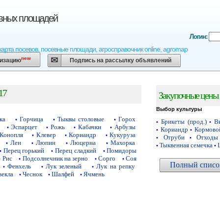
евных площадей
Логин:
карта посевов, посевные площади, агросправочник online, agromap
new
низацию
Подпись на рассылку объявлений
17
Закупочные цены 
Выбор культуры
ка
Горчица
Тыквы столовые
Горох
•
•
•
Брикеты (прод.)
Ви
•
•
Эспарцет
Рожь
Кабачки
Арбузы
•
•
•
•
Кориандр
Кормово
•
•
Конопля
Клевер
Кориандр
Кукуруза
•
•
•
Отруби
Отходы
•
•
Лен
Люпин
Люцерна
Махорка
•
•
•
•
Тыквенная семечка
•
•
Перец горький
Перец сладкий
Помидоры
•
•
•
Рис
Подсолнечник на зерно
Сорго
Соя
•
•
•
•
Полный список
Фенхель
Лук зеленый
Лук на репку
•
•
•
векла
Чеснок
Шалфей
Ячмень
•
•
•