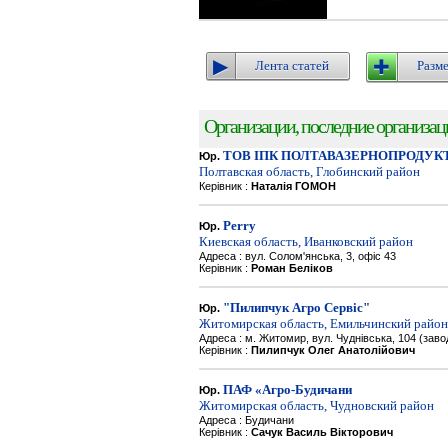
Лента статей
Разме
Организации, последние организации
ТОВ ІПК ПОЛТАВАЗЕРНОПРОДУК
Юр.
Полтавская область, Глобинский район
Керівник :
Наталія ГОМОН
Perry
Юр.
Киевская область, Иванковский район
Адреса : вул. Солом'янська, 3, офіс 43
Керівник :
Роман Беліков
"Пилипчук Агро Сервіс"
Юр.
Житомирская область, Емильчинский район
Адреса : м. Житомир, вул. Чуднівська, 104 (зав
Керівник :
Пилипчук Олег Анатолійович
ПАФ «Агро-Будичани
Юр.
Житомирская область, Чудновский район
Адреса : Будичани
Керівник :
Сачук Василь Вікторович