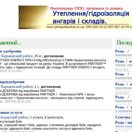
явлений ...
Послед
е удобрения
Рожь / 
 Харьковский район,
?????????
25 кг.,
договорная
,
PARTNER ENERGY NPK+S+Mg+ME(Хелати)+17AMK+Бурштинова кислота
Рожь / ж
- це унікальний продукт на ринку України. В асортименті PARTNER™
?????? ??
мають одну з лідируючих позицій. До складу PARTNER ENERGY входять
08.12.2021
3912)
09.08.2026
Рожь / 
?????????
икроудобрения
Рожь / ж
 Харьковский район,
1 т.,
договорная
,
?????????
ьнi ДОБРИВА від виробника PARTNER
23.05.2017
нi ДОБРИВА від виробника PARTNER / - Комплекси NPK + мезо-
Рожь / 
нокислот + бурштинова кислота - захищають від стресів, підвищують
№: 169745)
?????????
09.08.2026
Рожь / ж
?.????????
нные услуги
олодарский район,
Семечка 
1 услуга,
1
грн/услуга,
сультація Київ.
Рожь / жи
їв, хороший юрист Київ, адвокат з великим досвідом Київ, юридичні
????? ????
послуг адвоката Київ, скільки коштують послуги адвоката Київ,