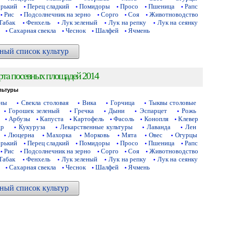
орький
Перец сладкий
Помидоры
Просо
Пшеница
Рапс
•
•
•
•
•
Рис
Подсолнечник на зерно
Сорго
Соя
Животноводство
•
•
•
•
•
Табак
Фенхель
Лук зеленый
Лук на репку
Лук на сеянку
•
•
•
•
Сахарная свекла
Чеснок
Шалфей
Ячмень
•
•
•
•
ный список культур
рта посевных площадей 2014
льтуры
аны
Свекла столовая
Вика
Горчица
Тыквы столовые
•
•
•
•
Горошек зеленый
Гречка
Дыни
Эспарцет
Рожь
•
•
•
•
•
Арбузы
Капуста
Картофель
Фасоль
Конопля
Клевер
•
•
•
•
•
•
др
Кукуруза
Лекарственные культуры
Лаванда
Лен
•
•
•
•
Люцерна
Махорка
Морковь
Мята
Овес
Огурцы
•
•
•
•
•
•
орький
Перец сладкий
Помидоры
Просо
Пшеница
Рапс
•
•
•
•
•
Рис
Подсолнечник на зерно
Сорго
Соя
Животноводство
•
•
•
•
•
Табак
Фенхель
Лук зеленый
Лук на репку
Лук на сеянку
•
•
•
•
Сахарная свекла
Чеснок
Шалфей
Ячмень
•
•
•
•
ный список культур