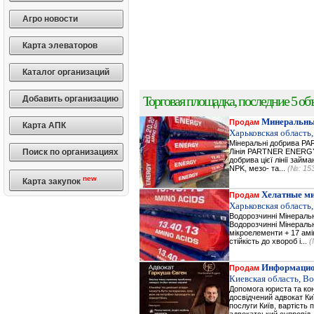
Агро новости
Карта элеваторов
Каталог организаций
Торговая площадка, последние 5 объ
Добавить организацию
Минеральны
Продам
Карта АПК
Харьковская область,
Мінеральні добрива 
Поиск по организациях
Лінія PARTNER ENERGY 
добрива цієї лінії зай
NPK, мезо- та...
(№: 15
new
Карта закупок
Хелатные м
Продам
Харьковская область,
Водорозчинні Мiнерал
Водорозчинні Мiнераль
мікроелементи + 17 амі
стійкість до хвороб і...
(
Информацио
Продам
Киевская область, В
Допомога юриста та кон
досвідчений адвокат Ки
послуги Київ, вартість 