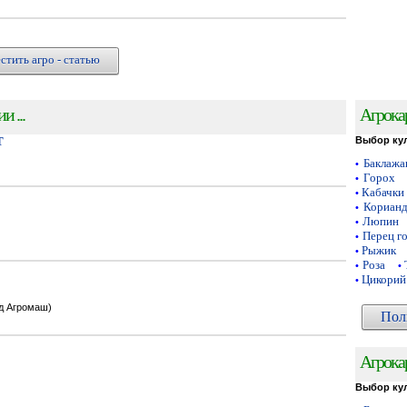
стить агро - статью
 ...
Агрока
Т
Выбор ку
Баклаж
•
Горох
•
Кабачки
•
Кориан
•
Люпин
•
Перец г
•
Рыжик
•
Роза
•
•
Цикорий
•
од Агромаш)
Пол
Агрока
Выбор ку