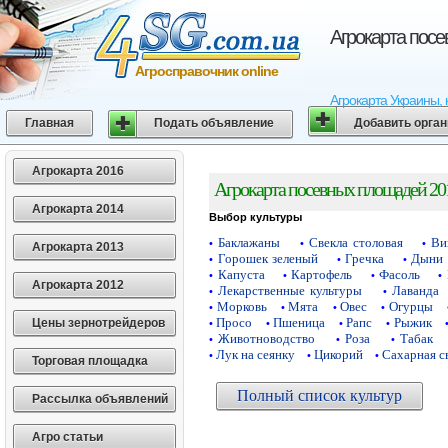
Агрокарта пос
Агросправочник online
Агрокарта Украины, 
Главная
Подать объявление
Добавить орга
Агрокарта 2016
Агрокарта посевных площадей 20
Агрокарта 2014
Выбор культуры
Баклажаны
Свекла столовая
Ви
•
•
•
Агрокарта 2013
Горошек зеленый
Гречка
Дыни
•
•
•
Капуста
Картофель
Фасоль
•
•
•
•
Агрокарта 2012
Лекарственные культуры
Лаванда
•
•
Морковь
Мята
Овес
Огурцы
•
•
•
•
Просо
Пшеница
Рапс
Рыжик
Цены зернотрейдеров
•
•
•
•
Животноводство
Роза
Табак
•
•
•
Лук на сеянку
Цикорий
Сахарная с
•
•
•
Торговая площадка
Полный список культур
Рассылка объявлений
Агро статьи