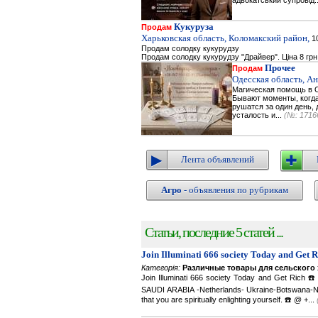
адвокатський супровід.
Кукуруза
Продам
Харьковская область, Коломакский район,
10
Продам солодку кукурудзу
Продам солодку кукурудзу "Драйвер". Ціна 8 грн
Прочее
Продам
Одесская область, А
Магическая помощь в О
Бывают моменты, когда 
рушатся за один день, 
усталость и...
(№: 1716
Лента объявлений
Агро
- объявления по рубрикам
Статьи, последние 5 статей ...
Join Illuminati 666 society Today and Get 
Категорія:
Различные товары для сельского 
Join Illuminati 666 society Today and Get R
SAUDI ARABIA -Netherlands- Ukraine-Botswana-Namibi
that you are spiritually enlighting yourself. ☎️ @ +...