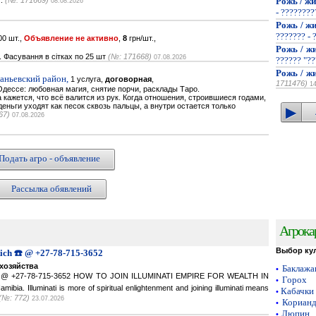
..
(№: 171669)
Рожь / жи
08.08.2026
- ???????
Рожь / жи
??????? - 
0 шт.,
Объявление не активно
,
8
грн/шт.,
Рожь / жи
. Фасування в сітках по 25 шт
(№: 171668)
07.08.2026
?????? "??
Рожь / жи
наньевский район,
1 услуга,
договорная
,
1711476)
1
дессе: любовная магия, снятие порчи, расклады Таро.
кажется, что всё валится из рук. Когда отношения, строившиеся годами,
деньги уходят как песок сквозь пальцы, а внутри остается только
67)
07.08.2026
Подать агро - объявление
Рассылка обявлений
Агрока
Выбор ку
Rich ☎️ @ +27-78-715-3652
хозяйства
Баклаж
•
ich ☎️ @ +27-78-715-3652 HOW TO JOIN ILLUMINATI EMPIRE FOR WEALTH IN
Горох
•
a. Illuminati is more of spiritual enlightenment and joining illuminati means
Кабачки
•
(№: 772)
23.07.2026
Кориан
•
Люпин
•