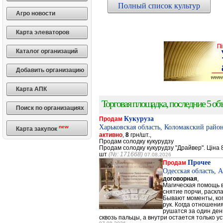
Полный список культур
Агро новости
Карта элеваторов
Каталог организаций
Добавить организацию
Карта АПК
Торговая площадка, последние 5 объ
Поиск по организациях
Кукуруза
Продам
Харьковская область, Коломакский район
new
Карта закупок
активно
,
8
грн/шт.,
Продам солодку кукурудзу
Продам солодку кукурудзу "Драйвер". Ціна 8
шт
(№: 171668)
07.08.2026
Прочее
Продам
Одесская область, 
договорная
,
Магическая помощь в
снятие порчи, раскл
Бывают моменты, когд
рук. Когда отношени
рушатся за один день
сквозь пальцы, а внутри остается только ус