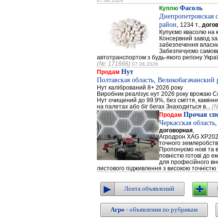
07.08.2026
Фасоль
Куплю
Днепропетровская 
район,
1234 т.,
дого
Купуємо квасолю на 
Консервний завод за
забезпечення власни
Забезпечуємо самови
автотранспортом з будь-якого регіону Украї
(№: 171666)
07.08.2026
Нут
Продам
Полтавская область, Великобагачанский 
Нут калібрований 8+ 2026 року
Виробник реалізує нут 2026 року врожаю Сор
Нут очищений до 99.9%, без сміття, каміння
на палетах або біг бегах Знаходиться в...
(№
Прочая сп
Продам
Черкасская область
договорная
,
Агродрон XAG XP202
точного землеробст
Пропонуємо нові та 
повністю готові до е
для професійного вне
листового підживлення з високою точністю 
Лента объявлений
Агро
- объявления по рубрикам