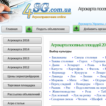
Агрокарта пос
Агросправочник online
Агрокарта Украины, 
Главная
Подать объявление
Добавить орга
Агрокарта 2016
Агрокарта посевных площадей 20
Агрокарта 2014
Выбор культуры
Баклажаны
Свекла столовая
•
•
•
Агрокарта 2013
Тыквы столовые
Горох
Горошек 
•
•
•
Дыни
Эспарцет
Рожь
Ка
•
•
•
•
Агрокарта 2012
Капуста
Картофель
Фасоль
•
•
•
•
Кориандр
Кукуруза
Лекарс
•
•
•
Лаванда
Лен
Люпин
Люц
Цены зернотрейдеров
•
•
•
•
Морковь
Мята
Овес
Огурцы
•
•
•
•
Перец сладкий
Помидоры
Просо
•
•
•
Торговая площадка
Рыжик
Рис
Подсолнечник на зер
•
•
•
Животноводство
Роза
Таб
•
•
•
Рассылка объявлений
Лук зеленый
Лук на репку
Лук на
•
•
•
Сахарная свекла
Чеснок
Шалфей
•
•
•
Агро статьи