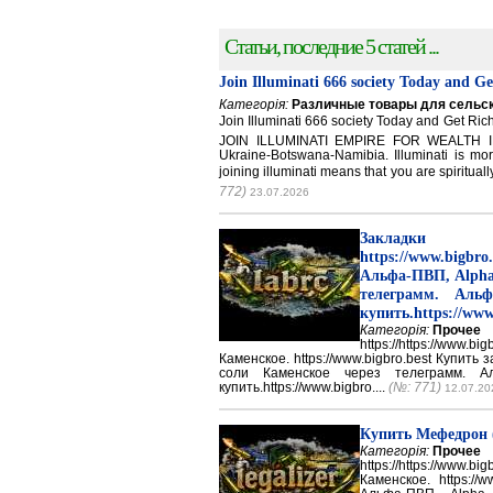
Статьи, последние 5 статей ...
Join Illuminati 666 society Today and G
Категорія:
Различные товары для сельск
Join Illuminati 666 society Today and Get 
JOIN ILLUMINATI EMPIRE FOR WEALTH IN
Ukraine-Botswana-Namibia. Illuminati is mor
joining illuminati means that you are spirituall
772)
23.07.2026
Закладки 
https://www.big
Альфа-ПВП, Alpha
телеграмм. Аль
купить.https://www
Категорія:
Прочее
https://https://ww
Каменское. https://www.bigbro.best Купить
соли Каменское через телеграмм. 
купить.https://www.bigbro....
(№: 771)
12.07.20
Купить Мефедрон
Категорія:
Прочее
https://https://ww
Каменское. https://w