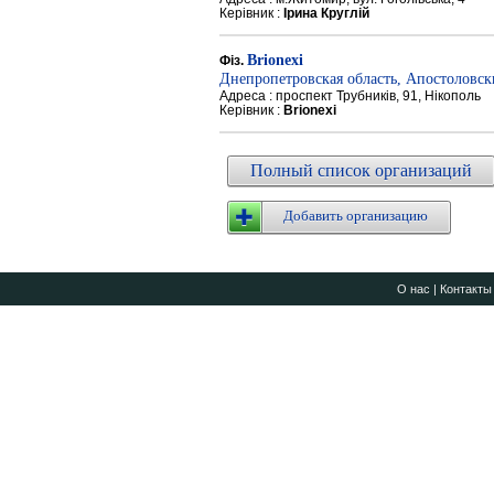
Керівник :
Ірина Круглій
Brionexi
Фіз.
Днепропетровская область, Апостоловс
Адреса : проспект Трубників, 91, Нікополь
Керівник :
Brionexi
Полный список организаций
Добавить организацию
О нас
|
Контакты