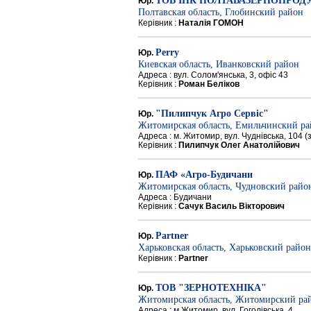
ТОВ ІПК ПОЛТАВАЗЕРНОПРОД
Юр.
Полтавская область, Глобинский район
Керівник :
Наталія ГОМОН
Perry
Юр.
Киевская область, Иванковский район
Адреса : вул. Солом'янська, 3, офіс 43
Керівник :
Роман Беліков
"Пилипчук Агро Сервіс"
Юр.
Житомирская область, Емильчинский р
Адреса : м. Житомир, вул. Чуднівська, 104 
Керівник :
Пилипчук Олег Анатолійович
ПАФ «Агро-Будичани
Юр.
Житомирская область, Чудновский райо
Адреса : Будичани
Керівник :
Сачук Василь Вікторович
Partner
Юр.
Харьковская область, Харьковский район
Керівник :
Partner
ТОВ "ЗЕРНОТЕХНІКА"
Юр.
Житомирская область, Житомирский ра
Адреса : м.Житомир, вул. Гоголівська, 4