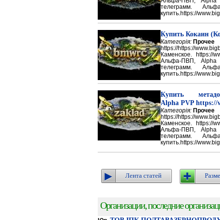
Альфа-ПВП, Alpha
телеграмм. Аль
купить.https://www.big
Купить Кокаин (Ко
Категорія:
Прочее
https://https://ww
Каменское. https://w
Альфа-ПВП, Alpha
телеграмм. Аль
купить.https://www.big
Купить метадон
Alpha PVP https://
Категорія:
Прочее
https://https://ww
Каменское. https://w
Альфа-ПВП, Alpha
телеграмм. Аль
купить.https://www.big
Лента статей
Разме
Организации, последние организации