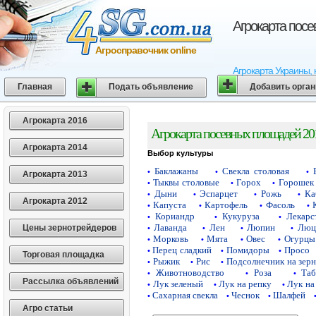
Агрокарта пос
Агросправочник online
Агрокарта Украины, 
Главная
Подать объявление
Добавить орга
Агрокарта 2016
Агрокарта посевных площадей 20
Агрокарта 2014
Выбор культуры
Баклажаны
Свекла столовая
•
•
•
Агрокарта 2013
Тыквы столовые
Горох
Горошек 
•
•
•
Дыни
Эспарцет
Рожь
Ка
•
•
•
•
Агрокарта 2012
Капуста
Картофель
Фасоль
•
•
•
•
Кориандр
Кукуруза
Лекарс
•
•
•
Лаванда
Лен
Люпин
Люц
Цены зернотрейдеров
•
•
•
•
Морковь
Мята
Овес
Огурцы
•
•
•
•
Перец сладкий
Помидоры
Просо
•
•
•
Торговая площадка
Рыжик
Рис
Подсолнечник на зер
•
•
•
Животноводство
Роза
Таб
•
•
•
Рассылка объявлений
Лук зеленый
Лук на репку
Лук на
•
•
•
Сахарная свекла
Чеснок
Шалфей
•
•
•
Агро статьи