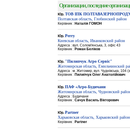
Организации, последние организации
ТОВ ІПК ПОЛТАВАЗЕРНОПРОД
Юр.
Полтавская область, Глобинский район
Керівник :
Наталія ГОМОН
Perry
Юр.
Киевская область, Иванковский район
Адреса : вул. Солом'янська, 3, офіс 43
Керівник :
Роман Беліков
"Пилипчук Агро Сервіс"
Юр.
Житомирская область, Емильчинский р
Адреса : м. Житомир, вул. Чуднівська, 104 
Керівник :
Пилипчук Олег Анатолійович
ПАФ «Агро-Будичани
Юр.
Житомирская область, Чудновский райо
Адреса : Будичани
Керівник :
Сачук Василь Вікторович
Partner
Юр.
Харьковская область, Харьковский район
Керівник :
Partner