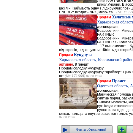
Лінія PARTNER ENERG
ринку України. В а
цієї лінії займають одну з лідируючих поз
ENERGY входять NPK, мезо- та...
(№: 1539
Хелатные 
Продам
Харьковская област
договорная
,
Водорозчинні Мiнер
PARTNER
Водорозчинні Мiнер
PARTNER / - Компле
+ 17 амінокислот + 
від стресів, підвищують стійкість до хвороб і
Кукуруза
Продам
Харьковская область, Коломакский район
активно
,
8
грн/шт.,
Продам солодку кукурудзу
Продам солодку кукурудзу "Драйвер". Ціна 8
шт
(№: 171668)
07.08.2026
Прочее
Продам
Одесская область, 
договорная
,
Магическая помощь в
снятие порчи, раскл
Бывают моменты, когд
рук. Когда отношени
рушатся за один день
сквозь пальцы, а внутри остается только ус
07.08.2026
Лента объявлений