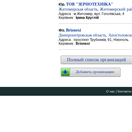
ТОВ "ЗЕРНОТЕХНІКА"
Юр.
Житомирская область, Житомирский ра
Адреса : м.Житомир, вул. Гоголівська, 4
Керівник :
Ірина Круглій
Brionexi
Фіз.
Днепропетровская область, Апостоловс
Адреса : проспект Трубників, 91, Нікополь
Керівник :
Brionexi
Полный список организаций
Добавить организацию
О нас
|
Контакты