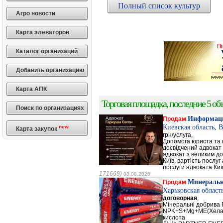
Полный список культур
Агро новости
Карта элеваторов
Каталог организаций
Добавить организацию
Карта АПК
Торговая площадка, последние 5 объ
Поиск по организациях
Информаци
Продам
Киевская область, 
new
Карта закупок
грн/услуга,
Допомога юриста та к
досвідчений адвокат 
адвокат з великим до
Київ, вартість послуг
послуги адвоката Киї
171669)
08.08.2026
Минеральн
Продам
Харьковская област
договорная
,
Мінеральні добрив
NPK+S+Mg+ME(Хела
кислота