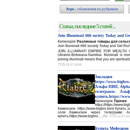
Агро
- объявления по рубрикам
Статьи, последние 5 статей ...
Join Illuminati 666 society Today and G
Категорія:
Различные товары для сельск
Join Illuminati 666 society Today and Get 
JOIN ILLUMINATI EMPIRE FOR WEALTH IN
Ukraine-Botswana-Namibia. Illuminati is mor
joining illuminati means that you are spirituall
772)
23.07.2026
Закладки 
https://www.big
Альфа-ПВП, Alpha
телеграмм. Аль
купить.https://www
Категорія:
Прочее
https://https://ww
Каменское. https://www.bigbro.best Купить
соли Каменское через телеграмм. 
купить.https://www.bigbro....
(№: 771)
12.07.20
Купить Мефедрон