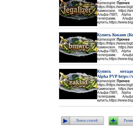
Категорія:
Прочее
https://https://ww
Каменское. https://w
Альфа-ПВП, Alpha
телеграмм. Аль
купить.https://www.big
Купить Кокаин (Ко
Категорія:
Прочее
https://https://ww
Каменское. https://w
Альфа-ПВП, Alpha
телеграмм. Аль
купить.https://www.big
Купить метадон
Alpha PVP https://
Категорія:
Прочее
https://https://ww
Каменское. https://w
Альфа-ПВП, Alpha
телеграмм. Аль
купить.https://www.big
Лента статей
Разме