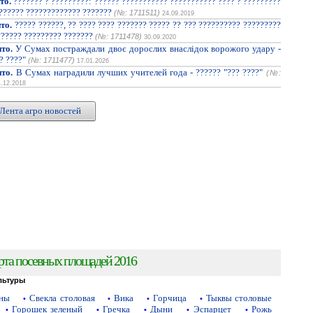
то.
??????? ? ?????????: ?????? ??????????? ??????????? ???? ? ?????????
??????? ????????????? ???????
(№: 1711511)
24.09.2019
то.
????? ??????, ?? ???? ???? ??????? ????? ?? ??? ?????????? ?????????
?????? ????????? ???????
(№: 1711478)
30.09.2020
то.
У Сумах постраждали двоє дорослих внаслідок ворожого удару -
? ????"
(№: 1711477)
17.01.2026
то.
В Сумах наградили лучших учителей года - ?????? "??? ????"
(№:
4.12.2018
Лента агро новостей
рта посевных площадей 2016
льтуры
аны
Свекла столовая
Вика
Горчица
Тыквы столовые
•
•
•
•
Горошек зеленый
Гречка
Дыни
Эспарцет
Рожь
•
•
•
•
•