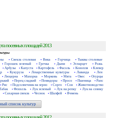
рта посевных площадей 2013
льтуры
аны
Свекла столовая
Вика
Горчица
Тыквы столовые
•
•
•
•
Горошек зеленый
Гречка
Дыни
Эспарцет
Рожь
•
•
•
•
•
Арбузы
Капуста
Картофель
Фасоль
Конопля
Клевер
•
•
•
•
•
•
др
Кукуруза
Лекарственные культуры
Лаванда
Лен
•
•
•
•
Люцерна
Махорка
Морковь
Мята
Овес
Огурцы
•
•
•
•
•
•
орький
Перец сладкий
Помидоры
Просо
Пшеница
Рапс
•
•
•
•
•
Рис
Подсолнечник на зерно
Сорго
Соя
Животноводство
•
•
•
•
•
Табак
Фенхель
Лук зеленый
Лук на репку
Лук на сеянку
•
•
•
•
Сахарная свекла
Чеснок
Шалфей
Ячмень
•
•
•
•
ный список культур
рта посевных площадей 2012