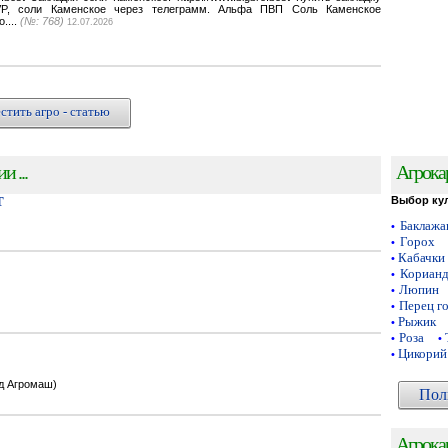
VP, соли Каменское через телеграмм. Альфа ПВП Соль Каменское
o....
(№: 768)
12.07.2026
стить агро - статью
 ...
Агрока
Т
Выбор ку
Баклаж
•
Горох
•
Кабачки
•
Кориан
•
Люпин
•
Перец г
•
Рыжик
•
Роза
•
•
Цикорий
•
од Агромаш)
Пол
Агрока