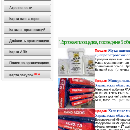
Агро новости
Карта элеваторов
Каталог организаций
Торговая площадка, последние 5 объ
Добавить организацию
Мука пшени
Продам
Карта АПК
Днепропетровская об
Продажа муки высшего 
Поиск по организациях
Наша мука пшеничная в
правильный помол. Прод
Высший сорт (отличная
new
Карта закупок
Минеральны
Продам
Харьковская область,
Мінеральні добрива 
Лінія PARTNER ENERGY 
добрива цієї лінії зай
NPK, мезо- та...
(№: 15
Хелатные м
Продам
Харьковская область,
Водорозчинні Мiнерал
Водорозчинні Мiнераль
мікроелементи + 17 амі