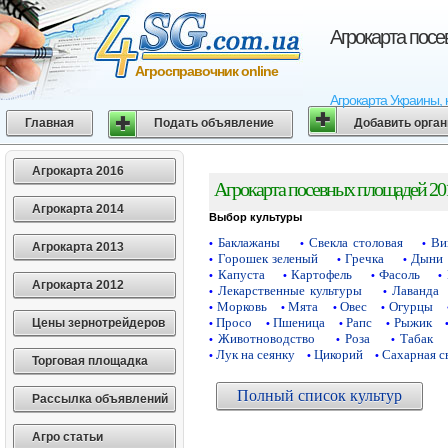
Агрокарта пос
Агросправочник online
Агрокарта Украины, 
Главная
Подать объявление
Добавить орга
Агрокарта 2016
Агрокарта посевных площадей 20
Агрокарта 2014
Выбор культуры
Баклажаны
Свекла столовая
Ви
•
•
•
Агрокарта 2013
Горошек зеленый
Гречка
Дыни
•
•
•
Капуста
Картофель
Фасоль
•
•
•
•
Агрокарта 2012
Лекарственные культуры
Лаванда
•
•
Морковь
Мята
Овес
Огурцы
•
•
•
•
Просо
Пшеница
Рапс
Рыжик
Цены зернотрейдеров
•
•
•
•
Животноводство
Роза
Табак
•
•
•
Лук на сеянку
Цикорий
Сахарная с
•
•
•
Торговая площадка
Полный список культур
Рассылка объявлений
Агро статьи