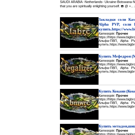
SAUDI ARABIA -Netherlands- Ukraine-Botswana-Namibi
that you are spiritually enlighting yourself. ☎️ @ +...
Закладки соли Каме
Alpha PVP, соли 
купить.https://www.b
Категорія:
Прочее
https://https://www.big
Альфа-ПВП, Alpha P
купить.https://www.bigbr
Купить Мефедрон (
Категорія:
Прочее
https://https://www.big
Альфа-ПВП, Alpha P
купить.https://www.bigbr
Купить Кокаин (Кок
Категорія:
Прочее
https://https://www.big
Альфа-ПВП, Alpha P
купить.https://www.bigbr
Купить метадон,шиш
Категорія:
Прочее
https://https://www.big