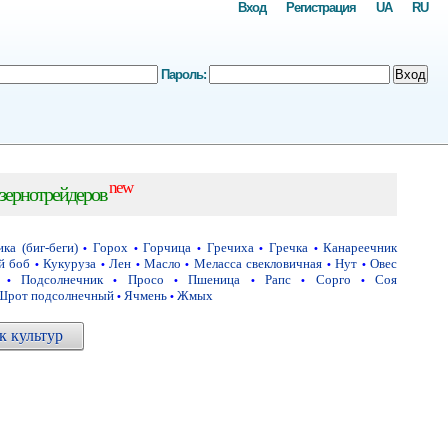
Вход
Регистрация
UA
RU
Пароль:
Вход
new
зернотрейдеров
ка (биг-беги)
Горох
Горчица
Гречиха
Гречка
Канареечник
•
•
•
•
•
й боб
Кукуруза
Лен
Масло
Меласса свекловичная
Нут
Овес
•
•
•
•
•
•
Подсолнечник
Просо
Пшеница
Рапс
Сорго
Соя
•
•
•
•
•
•
Шрот подсолнечный
Ячмень
Жмых
•
•
 культур