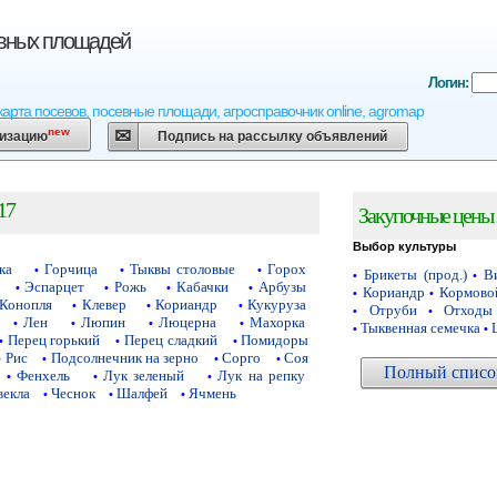
евных площадей
Логин:
карта посевов, посевные площади, агросправочник online, agromap
new
низацию
Подпись на рассылку объявлений
17
Закупочные цены 
Выбор культуры
ка
Горчица
Тыквы столовые
Горох
•
•
•
Брикеты (прод.)
Ви
•
•
Эспарцет
Рожь
Кабачки
Арбузы
•
•
•
•
Кориандр
Кормово
•
•
Конопля
Клевер
Кориандр
Кукуруза
•
•
•
Отруби
Отходы
•
•
Лен
Люпин
Люцерна
Махорка
•
•
•
•
Тыквенная семечка
•
•
Перец горький
Перец сладкий
Помидоры
•
•
•
Рис
Подсолнечник на зерно
Сорго
Соя
•
•
•
•
Полный список
Фенхель
Лук зеленый
Лук на репку
•
•
•
векла
Чеснок
Шалфей
Ячмень
•
•
•