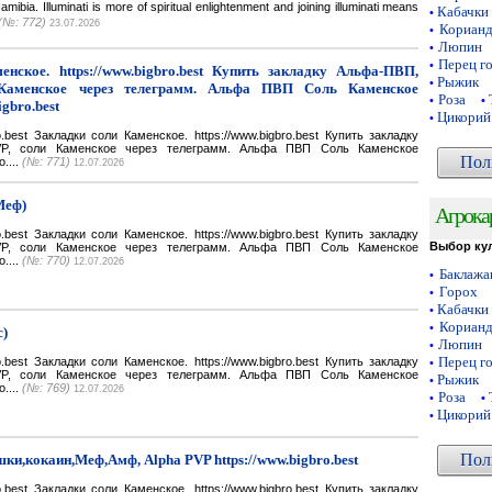
a. Illuminati is more of spiritual enlightenment and joining illuminati means
Кабачки
•
(№: 772)
23.07.2026
Кориан
•
Люпин
•
Перец г
•
нское. https://www.bigbro.best Купить закладку Альфа-ПВП,
Рыжик
•
Каменское через телеграмм. Альфа ПВП Соль Каменское
Роза
•
•
igbro.best
Цикорий
•
bro.best Закладки соли Каменское. https://www.bigbro.best Купить закладку
VP, соли Каменское через телеграмм. Альфа ПВП Соль Каменское
Пол
o....
(№: 771)
12.07.2026
Меф)
Агрока
bro.best Закладки соли Каменское. https://www.bigbro.best Купить закладку
Выбор ку
VP, соли Каменское через телеграмм. Альфа ПВП Соль Каменское
o....
(№: 770)
12.07.2026
Баклаж
•
Горох
•
Кабачки
•
Кориан
•
с)
Люпин
•
Перец г
bro.best Закладки соли Каменское. https://www.bigbro.best Купить закладку
•
VP, соли Каменское через телеграмм. Альфа ПВП Соль Каменское
Рыжик
•
o....
(№: 769)
12.07.2026
Роза
•
•
Цикорий
•
Пол
ки,кокаин,Меф,Амф, Alpha PVP https://www.bigbro.best
bro.best Закладки соли Каменское. https://www.bigbro.best Купить закладку