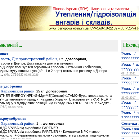
явлений ...
Послед
чная
Рожь / 
ласть, Днепропетровский район,
?????????
1 т.,
договорная
,
сорта в Днепре. Доставка на дом и в пекарни
Рожь / ж
 Днепре пользуется огромным спросом. Отличная клейковина,
?????? ??
аем муку пшеничную (в/с, 1 и 2 сорт) оптом и в розницу в Днепре
08.12.2021
...
(№: 171663)
06.08.2026
Рожь / 
?????????
е удобрения
Рожь / ж
 Харьковский район,
25 кг.,
договорная
,
?????????
PARTNER ENERGY NPK+S+Mg+ME(Хелати)+17AMK+Бурштинова кислота
23.05.2017
- це унікальний продукт на ринку України. В асортименті PARTNER™
Рожь / 
мають одну з лідируючих позицій. До складу PARTNER ENERGY входять
3912)
?????????
06.08.2026
Рожь / ж
?.????????
икроудобрения
 Харьковский район,
Семечка 
1 т.,
договорная
,
ьнi ДОБРИВА від виробника PARTNER
Рожь / жи
нi ДОБРИВА від виробника PARTNER / - Комплекси NPK + мезо-
????? ????
нокислот + бурштинова кислота - захищають від стресів, підвищують