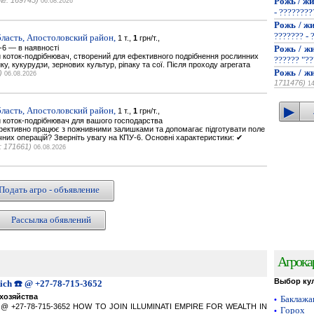
№: 169745)
Рожь / жи
06.08.2026
- ???????
Рожь / жи
??????? - 
ласть, Апостоловский район,
1 т.,
1
грн/т.,
-6 — в наявності
Рожь / жи
 коток-подрібнювач, створений для ефективного подрібнення рослинних
?????? "??
у, кукурудзи, зернових культур, ріпаку та сої. Після проходу агрегата
Рожь / жи
)
06.08.2026
1711476)
1
ласть, Апостоловский район,
1 т.,
1
грн/т.,
 коток-подрібнювач для вашого господарства
ефективно працює з пожнивними залишками та допомагає підготувати поле
чних операцій? Зверніть увагу на КПУ-6. Основні характеристики: ✔
 171661)
06.08.2026
Подать агро - объявление
Рассылка обявлений
Агрока
Выбор ку
Rich ☎️ @ +27-78-715-3652
хозяйства
Баклаж
•
ich ☎️ @ +27-78-715-3652 HOW TO JOIN ILLUMINATI EMPIRE FOR WEALTH IN
Горох
•