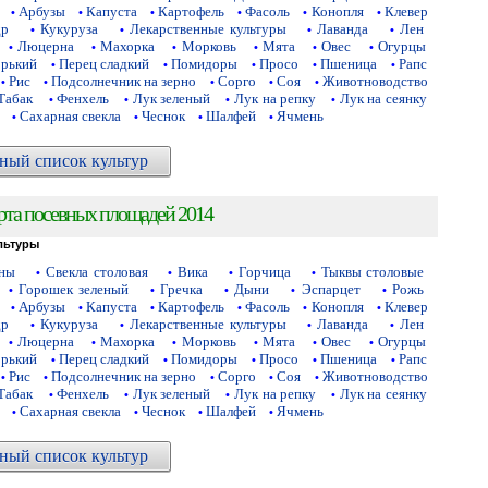
Арбузы
Капуста
Картофель
Фасоль
Конопля
Клевер
•
•
•
•
•
•
др
Кукуруза
Лекарственные культуры
Лаванда
Лен
•
•
•
•
Люцерна
Махорка
Морковь
Мята
Овес
Огурцы
•
•
•
•
•
•
орький
Перец сладкий
Помидоры
Просо
Пшеница
Рапс
•
•
•
•
•
Рис
Подсолнечник на зерно
Сорго
Соя
Животноводство
•
•
•
•
•
Табак
Фенхель
Лук зеленый
Лук на репку
Лук на сеянку
•
•
•
•
Сахарная свекла
Чеснок
Шалфей
Ячмень
•
•
•
•
ный список культур
рта посевных площадей 2014
льтуры
аны
Свекла столовая
Вика
Горчица
Тыквы столовые
•
•
•
•
Горошек зеленый
Гречка
Дыни
Эспарцет
Рожь
•
•
•
•
•
Арбузы
Капуста
Картофель
Фасоль
Конопля
Клевер
•
•
•
•
•
•
др
Кукуруза
Лекарственные культуры
Лаванда
Лен
•
•
•
•
Люцерна
Махорка
Морковь
Мята
Овес
Огурцы
•
•
•
•
•
•
орький
Перец сладкий
Помидоры
Просо
Пшеница
Рапс
•
•
•
•
•
Рис
Подсолнечник на зерно
Сорго
Соя
Животноводство
•
•
•
•
•
Табак
Фенхель
Лук зеленый
Лук на репку
Лук на сеянку
•
•
•
•
Сахарная свекла
Чеснок
Шалфей
Ячмень
•
•
•
•
ный список культур