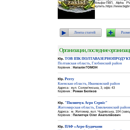
Альфа-ПВП, Alpha P
купить.https://www.bigbr
Лента статей
Разме
Организации, последние организации
ТОВ ІПК ПОЛТАВАЗЕРНОПРОДУК
Юр.
Полтавская область, Глобинский район
Керівник :
Наталія ГОМОН
Perry
Юр.
Киевская область, Иванковский район
Адреса : вул. Солом'янська, 3, офіс 43
Керівник :
Роман Беліков
"Пилипчук Агро Сервіс"
Юр.
Житомирская область, Емильчинский район
Адреса : м. Житомир, вул. Чуднівська, 104 (зав
Керівник :
Пилипчук Олег Анатолійович
ПАФ «Агро-Будичани
Юр.