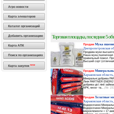
Агро новости
Карта элеваторов
Каталог организаций
Торговая площадка, последние 5 объ
Добавить организацию
Мука пшени
Продам
Карта АПК
Днепропетровская об
Продажа муки высшего 
Поиск по организациях
Наша мука пшеничная в
правильный помол. Прод
Высший сорт (отличная
new
Карта закупок
Минеральны
Продам
Харьковская область,
Мінеральні добрива 
Лінія PARTNER ENERGY 
добрива цієї лінії зай
NPK, мезо- та...
(№: 15
Хелатные м
Продам
Харьковская область,
Водорозчинні Мiнерал
Водорозчинні Мiнераль
мікроелементи + 17 амі