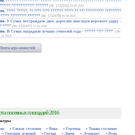
то.
??????? ? ?????????: ?????? ??????????? ??????????? ???? ? ?????????
??????? ????????????? ???????
(№: 1711511)
24.09.2019
то.
????? ??????, ?? ???? ???? ??????? ????? ?? ??? ?????????? ?????????
?????? ????????? ???????
(№: 1711478)
30.09.2020
то.
У Сумах постраждали двоє дорослих внаслідок ворожого удару -
? ????"
(№: 1711477)
17.01.2026
то.
В Сумах наградили лучших учителей года - ?????? "??? ????"
(№:
4.12.2018
Лента агро новостей
рта посевных площадей 2016
льтуры
аны
Свекла столовая
Вика
Горчица
Тыквы столовые
•
•
•
•
Горошек зеленый
Гречка
Дыни
Эспарцет
Рожь
•
•
•
•
•