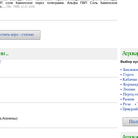
VP, соли Каменское через телеграмм. Альфа ПВП Соль Каменское
o....
(№: 768)
12.07.2026
стить агро - статью
 ...
Агрока
Т
Выбор ку
Баклаж
•
Горох
•
Кабачки
•
Кориан
•
Люпин
•
Перец г
•
Рыжик
•
Роза
•
•
Цикорий
•
од Агромаш)
Пол
Агрока