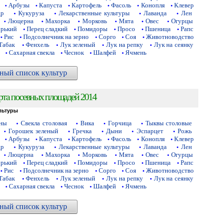
Арбузы
Капуста
Картофель
Фасоль
Конопля
Клевер
•
•
•
•
•
•
др
Кукуруза
Лекарственные культуры
Лаванда
Лен
•
•
•
•
Люцерна
Махорка
Морковь
Мята
Овес
Огурцы
•
•
•
•
•
•
орький
Перец сладкий
Помидоры
Просо
Пшеница
Рапс
•
•
•
•
•
Рис
Подсолнечник на зерно
Сорго
Соя
Животноводство
•
•
•
•
•
Табак
Фенхель
Лук зеленый
Лук на репку
Лук на сеянку
•
•
•
•
Сахарная свекла
Чеснок
Шалфей
Ячмень
•
•
•
•
ный список культур
рта посевных площадей 2014
льтуры
аны
Свекла столовая
Вика
Горчица
Тыквы столовые
•
•
•
•
Горошек зеленый
Гречка
Дыни
Эспарцет
Рожь
•
•
•
•
•
Арбузы
Капуста
Картофель
Фасоль
Конопля
Клевер
•
•
•
•
•
•
др
Кукуруза
Лекарственные культуры
Лаванда
Лен
•
•
•
•
Люцерна
Махорка
Морковь
Мята
Овес
Огурцы
•
•
•
•
•
•
орький
Перец сладкий
Помидоры
Просо
Пшеница
Рапс
•
•
•
•
•
Рис
Подсолнечник на зерно
Сорго
Соя
Животноводство
•
•
•
•
•
Табак
Фенхель
Лук зеленый
Лук на репку
Лук на сеянку
•
•
•
•
Сахарная свекла
Чеснок
Шалфей
Ячмень
•
•
•
•
ный список культур