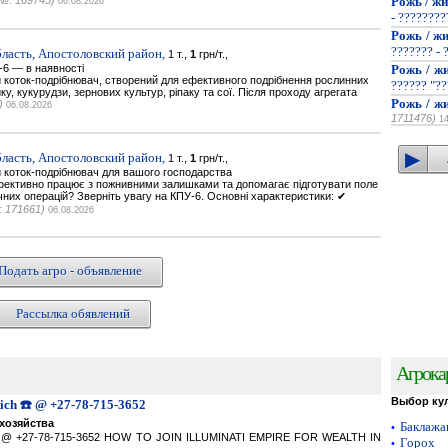
№: 169745)
Рожь / жи
06.08.2026
- ???????
Рожь / жи
??????? - 
ласть, Апостоловский район,
1 т.,
1
грн/т.,
-6 — в наявності
Рожь / жи
 коток-подрібнювач, створений для ефективного подрібнення рослинних
?????? "??
у, кукурудзи, зернових культур, ріпаку та сої. Після проходу агрегата
Рожь / жи
)
06.08.2026
1711476)
1
ласть, Апостоловский район,
1 т.,
1
грн/т.,
 коток-подрібнювач для вашого господарства
ефективно працює з пожнивними залишками та допомагає підготувати поле
чних операцій? Зверніть увагу на КПУ-6. Основні характеристики: ✔
 171661)
06.08.2026
Подать агро - объявление
Рассылка обявлений
Агрока
Выбор ку
Rich ☎️ @ +27-78-715-3652
хозяйства
Баклаж
•
ich ☎️ @ +27-78-715-3652 HOW TO JOIN ILLUMINATI EMPIRE FOR WEALTH IN
Горох
•