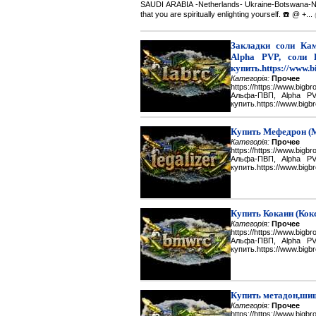
SAUDI ARABIA -Netherlands- Ukraine-Botswana-Namibi
that you are spiritually enlighting yourself. ☎️ @ +...
Закладки соли Каме
Alpha PVP, соли 
купить.https://www.b
Категорія:
Прочее
https://https://www.big
Альфа-ПВП, Alpha P
купить.https://www.bigbr
Купить Мефедрон (
Категорія:
Прочее
https://https://www.big
Альфа-ПВП, Alpha P
купить.https://www.bigbr
Купить Кокаин (Кок
Категорія:
Прочее
https://https://www.big
Альфа-ПВП, Alpha P
купить.https://www.bigbr
Купить метадон,шиш
Категорія:
Прочее
https://https://www.big