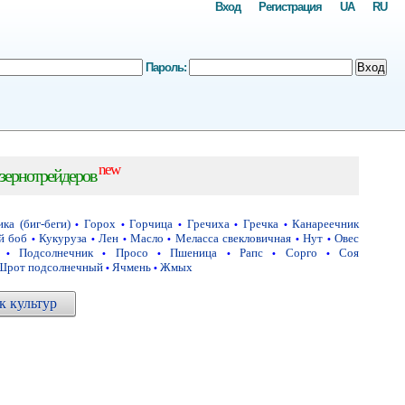
Вход
Регистрация
UA
RU
Пароль:
Вход
new
зернотрейдеров
ка (биг-беги)
Горох
Горчица
Гречиха
Гречка
Канареечник
•
•
•
•
•
й боб
Кукуруза
Лен
Масло
Меласса свекловичная
Нут
Овес
•
•
•
•
•
•
Подсолнечник
Просо
Пшеница
Рапс
Сорго
Соя
•
•
•
•
•
•
Шрот подсолнечный
Ячмень
Жмых
•
•
 культур