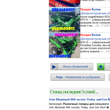
стійкість до хвороб і...
(
Катки
Продам
Днепропетровская об
Коток-подрібнювач КПУ
КПУ-6 — універсальний
залишків після соняшник
поле стає...
(№: 171662
Катки
Продам
Днепропетровская об
КПУ-6 — універсальний
Потрібна техніка, яка 
до наступних агротехні
робоча ширина —...
(№:
Лента объявлений
Агро
- объявления по рубрикам
Статьи, последние 5 статей ...
Join Illuminati 666 society Today and Get 
Категорія:
Различные товары для сельского 
Join Illuminati 666 society Today and Get R