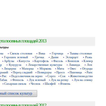
рта посевных площадей 2013
льтуры
аны
Свекла столовая
Вика
Горчица
Тыквы столовые
•
•
•
•
Горошек зеленый
Гречка
Дыни
Эспарцет
Рожь
•
•
•
•
•
Арбузы
Капуста
Картофель
Фасоль
Конопля
Клевер
•
•
•
•
•
•
др
Кукуруза
Лекарственные культуры
Лаванда
Лен
•
•
•
•
Люцерна
Махорка
Морковь
Мята
Овес
Огурцы
•
•
•
•
•
•
орький
Перец сладкий
Помидоры
Просо
Пшеница
Рапс
•
•
•
•
•
Рис
Подсолнечник на зерно
Сорго
Соя
Животноводство
•
•
•
•
•
Табак
Фенхель
Лук зеленый
Лук на репку
Лук на сеянку
•
•
•
•
Сахарная свекла
Чеснок
Шалфей
Ячмень
•
•
•
•
ный список культур
рта посевных площадей 2012