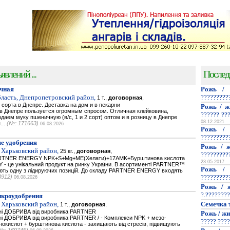
явлений ...
Послед
чная
Рожь / 
ласть, Днепропетровский район,
?????????
1 т.,
договорная
,
сорта в Днепре. Доставка на дом и в пекарни
Рожь / ж
 Днепре пользуется огромным спросом. Отличная клейковина,
?????? ??
аем муку пшеничную (в/с, 1 и 2 сорт) оптом и в розницу в Днепре
08.12.2021
...
(№: 171663)
06.08.2026
Рожь / 
?????????
е удобрения
Рожь / ж
 Харьковский район,
25 кг.,
договорная
,
?????????
PARTNER ENERGY NPK+S+Mg+ME(Хелати)+17AMK+Бурштинова кислота
23.05.2017
- це унікальний продукт на ринку України. В асортименті PARTNER™
Рожь / 
мають одну з лідируючих позицій. До складу PARTNER ENERGY входять
3912)
?????????
06.08.2026
Рожь / ж
?.????????
икроудобрения
 Харьковский район,
Семечка 
1 т.,
договорная
,
ьнi ДОБРИВА від виробника PARTNER
Рожь / жи
нi ДОБРИВА від виробника PARTNER / - Комплекси NPK + мезо-
????? ????
нокислот + бурштинова кислота - захищають від стресів, підвищують