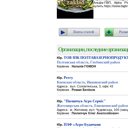
Альфа-ПВП, Alpha P
купить.https://www.bigbr
Лента статей
Разме
Организации, последние организации
ТОВ ІПК ПОЛТАВАЗЕРНОПРОДУК
Юр.
Полтавская область, Глобинский район
Керівник :
Наталія ГОМОН
Perry
Юр.
Киевская область, Иванковский район
Адреса : вул. Солом'янська, 3, офіс 43
Керівник :
Роман Беліков
"Пилипчук Агро Сервіс"
Юр.
Житомирская область, Емильчинский район
Адреса : м. Житомир, вул. Чуднівська, 104 (зав
Керівник :
Пилипчук Олег Анатолійович
ПАФ «Агро-Будичани
Юр.