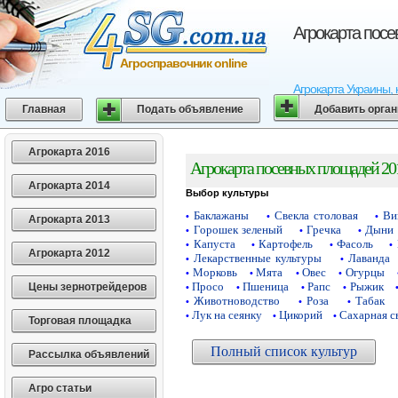
Агрокарта пос
Агросправочник online
Агрокарта Украины, 
Главная
Подать объявление
Добавить орга
Агрокарта 2016
Агрокарта посевных площадей 20
Агрокарта 2014
Выбор культуры
Баклажаны
Свекла столовая
Ви
•
•
•
Агрокарта 2013
Горошек зеленый
Гречка
Дыни
•
•
•
Капуста
Картофель
Фасоль
•
•
•
•
Агрокарта 2012
Лекарственные культуры
Лаванда
•
•
Морковь
Мята
Овес
Огурцы
•
•
•
•
Просо
Пшеница
Рапс
Рыжик
Цены зернотрейдеров
•
•
•
•
Животноводство
Роза
Табак
•
•
•
Лук на сеянку
Цикорий
Сахарная с
•
•
•
Торговая площадка
Полный список культур
Рассылка объявлений
Агро статьи