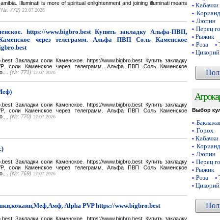
a. Illuminati is more of spiritual enlightenment and joining illuminati means
Кабачки
•
(№: 772)
23.07.2026
Кориан
•
Люпин
•
Перец г
•
нское. https://www.bigbro.best Купить закладку Альфа-ПВП,
Рыжик
•
Каменское через телеграмм. Альфа ПВП Соль Каменское
Роза
•
•
igbro.best
Цикорий
•
bro.best Закладки соли Каменское. https://www.bigbro.best Купить закладку
VP, соли Каменское через телеграмм. Альфа ПВП Соль Каменское
Пол
o....
(№: 771)
12.07.2026
Меф)
Агрока
bro.best Закладки соли Каменское. https://www.bigbro.best Купить закладку
Выбор ку
VP, соли Каменское через телеграмм. Альфа ПВП Соль Каменское
o....
(№: 770)
12.07.2026
Баклаж
•
Горох
•
Кабачки
•
Кориан
•
с)
Люпин
•
Перец г
bro.best Закладки соли Каменское. https://www.bigbro.best Купить закладку
•
VP, соли Каменское через телеграмм. Альфа ПВП Соль Каменское
Рыжик
•
o....
(№: 769)
12.07.2026
Роза
•
•
Цикорий
•
Пол
ки,кокаин,Меф,Амф, Alpha PVP https://www.bigbro.best
bro.best Закладки соли Каменское. https://www.bigbro.best Купить закладку