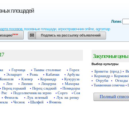
евных площадей
Логин:
карта посевов, посевные площади, агросправочник online, agromap
new
низацию
Подпись на рассылку объявлений
17
Закупочные цены 
Выбор культуры
ка
Горчица
Тыквы столовые
Горох
•
•
•
Брикеты (прод.)
Ви
•
•
Эспарцет
Рожь
Кабачки
Арбузы
•
•
•
•
Кориандр
Кормово
•
•
Конопля
Клевер
Кориандр
Кукуруза
•
•
•
Отруби
Отходы
•
•
Лен
Люпин
Люцерна
Махорка
•
•
•
•
Тыквенная семечка
•
•
Перец горький
Перец сладкий
Помидоры
•
•
•
Рис
Подсолнечник на зерно
Сорго
Соя
•
•
•
•
Полный список
Фенхель
Лук зеленый
Лук на репку
•
•
•
векла
Чеснок
Шалфей
Ячмень
•
•
•