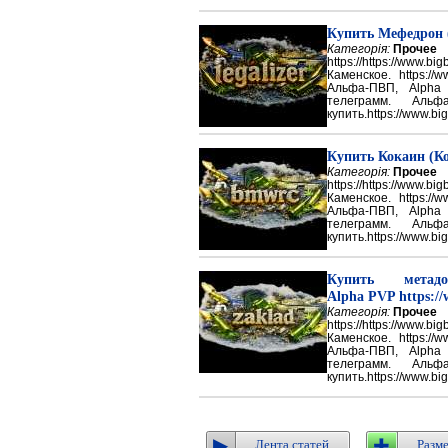
Купить Мефедрон
Категорія:
Прочее
https://https://ww
Каменское. https://w
Альфа-ПВП, Alpha
телеграмм. Аль
купить.https://www.big
Купить Кокаин (Ко
Категорія:
Прочее
https://https://ww
Каменское. https://w
Альфа-ПВП, Alpha
телеграмм. Аль
купить.https://www.big
Купить метадон
Alpha PVP https://
Категорія:
Прочее
https://https://ww
Каменское. https://w
Альфа-ПВП, Alpha
телеграмм. Аль
купить.https://www.big
Лента статей
Разме