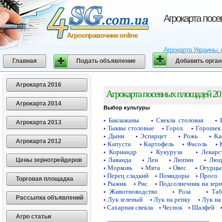
Агрокарта пос
Агросправочник online
Агрокарта Украины, 
Главная
Подать объявление
Добавить орга
Агрокарта 2016
Агрокарта посевных площадей 20
Агрокарта 2014
Выбор культуры
Баклажаны
Свекла столовая
•
•
•
Агрокарта 2013
Тыквы столовые
Горох
Горошек 
•
•
•
Дыни
Эспарцет
Рожь
Ка
•
•
•
•
Агрокарта 2012
Капуста
Картофель
Фасоль
•
•
•
•
Кориандр
Кукуруза
Лекарс
•
•
•
Лаванда
Лен
Люпин
Люц
Цены зернотрейдеров
•
•
•
•
Морковь
Мята
Овес
Огурцы
•
•
•
•
Перец сладкий
Помидоры
Просо
•
•
•
Торговая площадка
Рыжик
Рис
Подсолнечник на зер
•
•
•
Животноводство
Роза
Таб
•
•
•
Рассылка объявлений
Лук зеленый
Лук на репку
Лук на
•
•
•
Сахарная свекла
Чеснок
Шалфей
•
•
•
Агро статьи