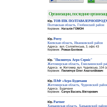
Организации, последние организации
ТОВ ІПК ПОЛТАВАЗЕРНОПРОД
Юр.
Полтавская область, Глобинский район
Керівник :
Наталія ГОМОН
Perry
Юр.
Киевская область, Иванковский район
Адреса : вул. Солом'янська, 3, офіс 43
Керівник :
Роман Беліков
"Пилипчук Агро Сервіс"
Юр.
Житомирская область, Емильчинский р
Адреса : м. Житомир, вул. Чуднівська, 104 
Керівник :
Пилипчук Олег Анатолійович
ПАФ «Агро-Будичани
Юр.
Житомирская область, Чудновский райо
Адреса : Будичани
Керівник :
Сачук Василь Вікторович
Partner
Юр.
Харьковская область, Харьковский район