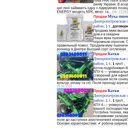
Лінія PARTNER ENERG
ринку України. В а
цієї лінії займають одну з лідируючих поз
ENERGY входять NPK, мезо- та...
(№: 1539
Мука пше
Продам
Днепропетровская 
район,
1 т.,
договор
Продажа муки высшег
дом и в пекарни
Наша мука пшенична
огромным спросом. О
правильный помол. Продаем муку пшеничную 
розницу в Днепре Высший сорт (отличная..
Катки
Продам
Днепропетровская 
район,
1 т.,
1
грн/т.,
Коток-подрібнювач К
КПУ-6 — універсальн
створений для ефек
залишків після соняш
культур, ріпаку та сої. Після проходу агрега
06.08.2026
Катки
Продам
Днепропетровская 
район,
1 т.,
1
грн/т.,
КПУ-6 — універсальн
вашого господарства
Потрібна техніка, як
пожнивними залишкам
поле до наступних агротехнічних операцій?
Основні характеристики: ✔ робоча ширина 