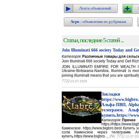
Лента объявлений
Агро
- объявления по рубрикам
Статьи, последние 5 статей ...
Join Illuminati 666 society Today and G
Категорія:
Различные товары для сельск
Join Illuminati 666 society Today and Get 
JOIN ILLUMINATI EMPIRE FOR WEALTH IN
Ukraine-Botswana-Namibia. Illuminati is mor
joining illuminati means that you are spirituall
772)
23.07.2026
Закладки 
https://www.big
Альфа-ПВП, Alpha
телеграмм. Аль
купить.https://www
Категорія:
Прочее
https://https://ww
Каменское. https://www.bigbro.best Купить
соли Каменское через телеграмм. 
купить.https://www.bigbro....
(№: 771)
12.07.20