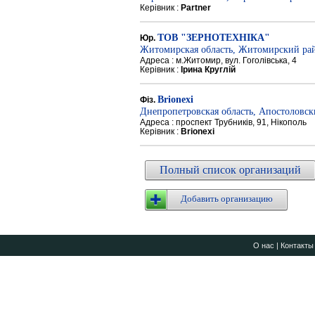
Керівник :
Partner
ТОВ "ЗЕРНОТЕХНІКА"
Юр.
Житомирская область, Житомирский ра
Адреса : м.Житомир, вул. Гоголівська, 4
Керівник :
Ірина Круглій
Brionexi
Фіз.
Днепропетровская область, Апостоловс
Адреса : проспект Трубників, 91, Нікополь
Керівник :
Brionexi
Полный список организаций
Добавить организацию
О нас
|
Контакты