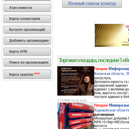
Полный список культур
Агро новости
Карта элеваторов
Каталог организаций
Добавить организацию
Карта АПК
Торговая площадка, последние 5 объ
Поиск по организациях
Информаци
Продам
Киевская область, 
new
Карта закупок
грн/услуга,
Допомога юриста та к
досвідчений адвокат 
адвокат з великим до
Київ, вартість послуг
послуги адвоката Киї
171669)
08.08.2026
Минеральн
Продам
Харьковская област
договорная
,
Мінеральні добрив
NPK+S+Mg+ME(Хела
кислота