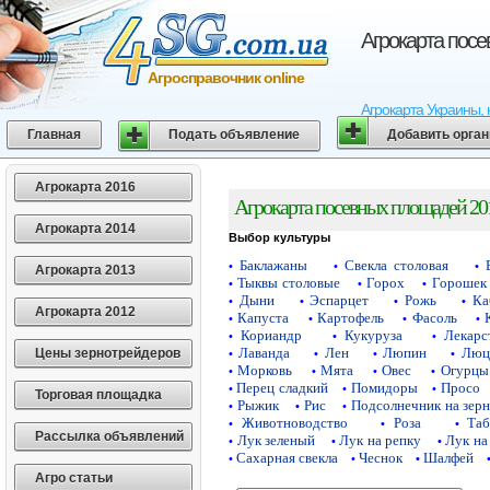
Агрокарта пос
Агросправочник online
Агрокарта Украины, 
Главная
Подать объявление
Добавить орга
Агрокарта 2016
Агрокарта посевных площадей 20
Агрокарта 2014
Выбор культуры
Баклажаны
Свекла столовая
•
•
•
Агрокарта 2013
Тыквы столовые
Горох
Горошек 
•
•
•
Дыни
Эспарцет
Рожь
Ка
•
•
•
•
Агрокарта 2012
Капуста
Картофель
Фасоль
•
•
•
•
Кориандр
Кукуруза
Лекарс
•
•
•
Лаванда
Лен
Люпин
Люц
Цены зернотрейдеров
•
•
•
•
Морковь
Мята
Овес
Огурцы
•
•
•
•
Перец сладкий
Помидоры
Просо
•
•
•
Торговая площадка
Рыжик
Рис
Подсолнечник на зер
•
•
•
Животноводство
Роза
Таб
•
•
•
Рассылка объявлений
Лук зеленый
Лук на репку
Лук на
•
•
•
Сахарная свекла
Чеснок
Шалфей
•
•
•
Агро статьи