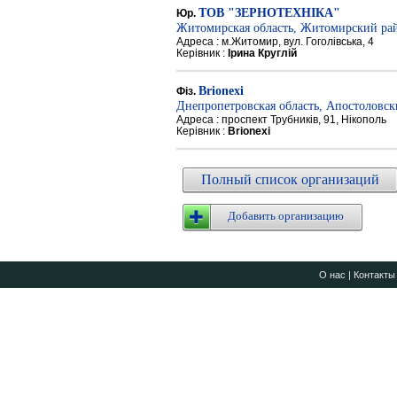
ТОВ "ЗЕРНОТЕХНІКА"
Юр.
Житомирская область, Житомирский ра
Адреса : м.Житомир, вул. Гоголівська, 4
Керівник :
Ірина Круглій
Brionexi
Фіз.
Днепропетровская область, Апостоловс
Адреса : проспект Трубників, 91, Нікополь
Керівник :
Brionexi
Полный список организаций
Добавить организацию
О нас
|
Контакты