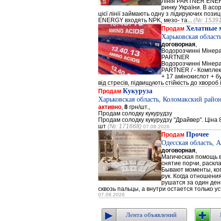
Лінія PARTNER ENERG
ринку України. В а
цієї лінії займають одну з лідируючих поз
ENERGY входять NPK, мезо- та...
(№: 1539
Хелатные 
Продам
Харьковская област
договорная
,
Водорозчинні Мiнер
PARTNER
Водорозчинні Мiнер
PARTNER / - Компле
+ 17 амінокислот + 
від стресів, підвищують стійкість до хвороб і
Кукуруза
Продам
Харьковская область, Коломакский район
активно
,
8
грн/шт.,
Продам солодку кукурудзу
Продам солодку кукурудзу "Драйвер". Ціна 8
шт
(№: 171668)
07.08.2026
Прочее
Продам
Одесская область, 
договорная
,
Магическая помощь в
снятие порчи, раскл
Бывают моменты, когд
рук. Когда отношени
рушатся за один день
сквозь пальцы, а внутри остается только ус
07.08.2026
Лента объявлений