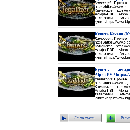
Категорія:
Прочее
https://https://ww
Каменское. https://w
Альфа-ПВП, Alpha
телеграмм. Аль
купить.https://www.big
Купить Кокаин (Ко
Категорія:
Прочее
https://https://ww
Каменское. https://w
Альфа-ПВП, Alpha
телеграмм. Аль
купить.https://www.big
Купить метадон
Alpha PVP https://
Категорія:
Прочее
https://https://ww
Каменское. https://w
Альфа-ПВП, Alpha
телеграмм. Аль
купить.https://www.big
Лента статей
Разме