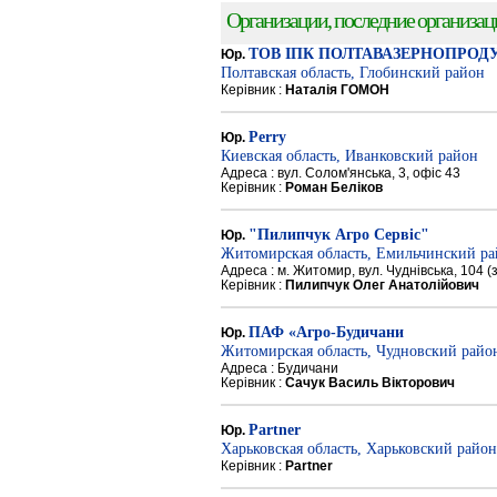
Организации, последние организации
ТОВ ІПК ПОЛТАВАЗЕРНОПРОД
Юр.
Полтавская область, Глобинский район
Керівник :
Наталія ГОМОН
Perry
Юр.
Киевская область, Иванковский район
Адреса : вул. Солом'янська, 3, офіс 43
Керівник :
Роман Беліков
"Пилипчук Агро Сервіс"
Юр.
Житомирская область, Емильчинский р
Адреса : м. Житомир, вул. Чуднівська, 104 
Керівник :
Пилипчук Олег Анатолійович
ПАФ «Агро-Будичани
Юр.
Житомирская область, Чудновский райо
Адреса : Будичани
Керівник :
Сачук Василь Вікторович
Partner
Юр.
Харьковская область, Харьковский район
Керівник :
Partner