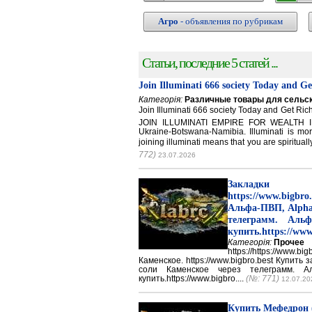
Агро
- объявления по рубрикам
Статьи, последние 5 статей ...
Join Illuminati 666 society Today and G
Категорія:
Различные товары для сельск
Join Illuminati 666 society Today and Get 
JOIN ILLUMINATI EMPIRE FOR WEALTH IN
Ukraine-Botswana-Namibia. Illuminati is mor
joining illuminati means that you are spirituall
772)
23.07.2026
Закладки 
https://www.big
Альфа-ПВП, Alpha
телеграмм. Аль
купить.https://www
Категорія:
Прочее
https://https://ww
Каменское. https://www.bigbro.best Купить
соли Каменское через телеграмм. 
купить.https://www.bigbro....
(№: 771)
12.07.20
Купить Мефедрон