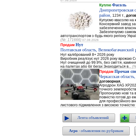
07.08.2026
Фасоль
Куплю
Днепропетровская 
район,
1234 т.,
дого
Купуємо квасолю на 
Консервний завод за
забезпечення власни
Забезпечуємо самови
автотранспортом з будь-якого регіону Украї
(№: 171666)
07.08.2026
Нут
Продам
Полтавская область, Великобагачанский 
Нут калібрований 8+ 2026 року
Виробник реалізує нут 2026 року врожаю Сор
Нут очищений до 99.9%, без сміття, каміння
на палетах або біг бегах Знаходиться в...
(№
Прочая сп
Продам
Черкасская область
договорная
,
Агродрон XAG XP202
точного землеробст
Пропонуємо нові та 
повністю готові до е
для професійного вне
листового підживлення з високою точністю 
Лента объявлений
Агро
- объявления по рубрикам