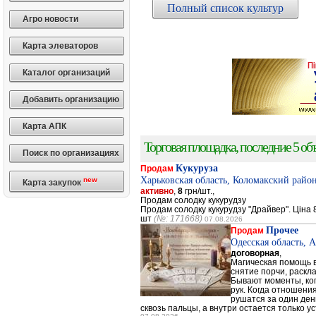
Полный список культур
Агро новости
Карта элеваторов
Каталог организаций
Добавить организацию
Карта АПК
Торговая площадка, последние 5 объ
Поиск по организациях
Кукуруза
Продам
Харьковская область, Коломакский район
new
Карта закупок
активно
,
8
грн/шт.,
Продам солодку кукурудзу
Продам солодку кукурудзу "Драйвер". Ціна 8
шт
(№: 171668)
07.08.2026
Прочее
Продам
Одесская область, 
договорная
,
Магическая помощь в
снятие порчи, раскл
Бывают моменты, когд
рук. Когда отношени
рушатся за один день
сквозь пальцы, а внутри остается только ус