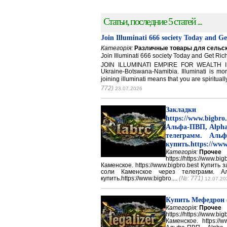
Статьи, последние 5 статей ...
Join Illuminati 666 society Today and G
Категорія:
Различные товары для сельск
Join Illuminati 666 society Today and Get 
JOIN ILLUMINATI EMPIRE FOR WEALTH IN
Ukraine-Botswana-Namibia. Illuminati is mor
joining illuminati means that you are spirituall
772)
23.07.2026
Закладки 
https://www.big
Альфа-ПВП, Alpha
телеграмм. Аль
купить.https://www
Категорія:
Прочее
https://https://ww
Каменское. https://www.bigbro.best Купить
соли Каменское через телеграмм. 
купить.https://www.bigbro....
(№: 771)
12.07.20
Купить Мефедрон
Категорія:
Прочее
https://https://ww
Каменское. https://w