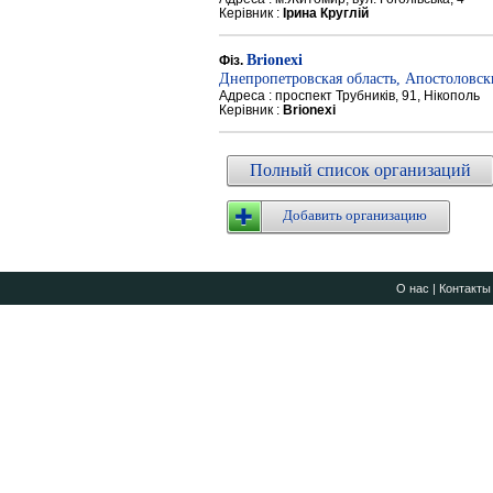
Керівник :
Ірина Круглій
Brionexi
Фіз.
Днепропетровская область, Апостоловс
Адреса : проспект Трубників, 91, Нікополь
Керівник :
Brionexi
Полный список организаций
Добавить организацию
О нас
|
Контакты