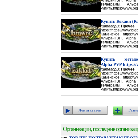
Альфа-ПВП, Alpha
телеграмм. Аль
купить.https://www.big
Купить Кокаин (Ко
Категорія:
Прочее
https://https://ww
Каменское. https://w
Альфа-ПВП, Alpha
телеграмм. Аль
купить.https://www.big
Купить метадон
Alpha PVP https://
Категорія:
Прочее
https://https://ww
Каменское. https://w
Альфа-ПВП, Alpha
телеграмм. Аль
купить.https://www.big
Лента статей
Разме
Организации, последние организации