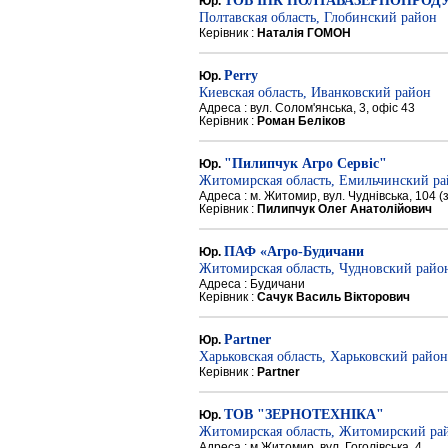
ТОВ ІПК ПОЛТАВАЗЕРНОПРОД
Юр.
Полтавская область, Глобинский район
Керівник :
Наталія ГОМОН
Perry
Юр.
Киевская область, Иванковский район
Адреса : вул. Солом'янська, 3, офіс 43
Керівник :
Роман Беліков
"Пилипчук Агро Сервіс"
Юр.
Житомирская область, Емильчинский р
Адреса : м. Житомир, вул. Чуднівська, 104 
Керівник :
Пилипчук Олег Анатолійович
ПАФ «Агро-Будичани
Юр.
Житомирская область, Чудновский райо
Адреса : Будичани
Керівник :
Сачук Василь Вікторович
Partner
Юр.
Харьковская область, Харьковский район
Керівник :
Partner
ТОВ "ЗЕРНОТЕХНІКА"
Юр.
Житомирская область, Житомирский ра
Адреса : м.Житомир, вул. Гоголівська, 4