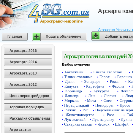
Агрокарта пос
Агросправочник online
Агрокарта Украины, 
Главная
Подать объявление
Добавить орга
Агрокарта 2016
Агрокарта посевных площадей 20
Агрокарта 2014
Выбор культуры
Баклажаны
Свекла столовая
•
•
•
Агрокарта 2013
Тыквы столовые
Горох
Горошек 
•
•
•
Дыни
Эспарцет
Рожь
Ка
•
•
•
•
Агрокарта 2012
Капуста
Картофель
Фасоль
•
•
•
•
Кориандр
Кукуруза
Лекарс
•
•
•
Лаванда
Лен
Люпин
Люц
Цены зернотрейдеров
•
•
•
•
Морковь
Мята
Овес
Огурцы
•
•
•
•
Перец сладкий
Помидоры
Просо
•
•
•
Торговая площадка
Рыжик
Рис
Подсолнечник на зер
•
•
•
Животноводство
Роза
Таб
•
•
•
Рассылка объявлений
Лук зеленый
Лук на репку
Лук на
•
•
•
Сахарная свекла
Чеснок
Шалфей
•
•
•
Агро статьи