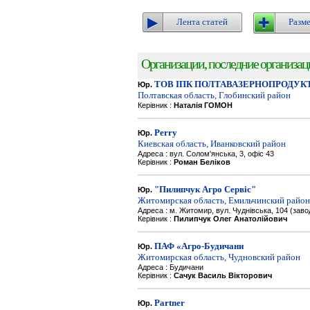
Лента статей
Разме
Организации, последние организации
ТОВ ІПК ПОЛТАВАЗЕРНОПРОДУК
Юр.
Полтавская область, Глобинский район
Керівник :
Наталія ГОМОН
Perry
Юр.
Киевская область, Иванковский район
Адреса : вул. Солом'янська, 3, офіс 43
Керівник :
Роман Беліков
"Пилипчук Агро Сервіс"
Юр.
Житомирская область, Емильчинский район
Адреса : м. Житомир, вул. Чуднівська, 104 (зав
Керівник :
Пилипчук Олег Анатолійович
ПАФ «Агро-Будичани
Юр.
Житомирская область, Чудновский район
Адреса : Будичани
Керівник :
Сачук Василь Вікторович
Partner
Юр.