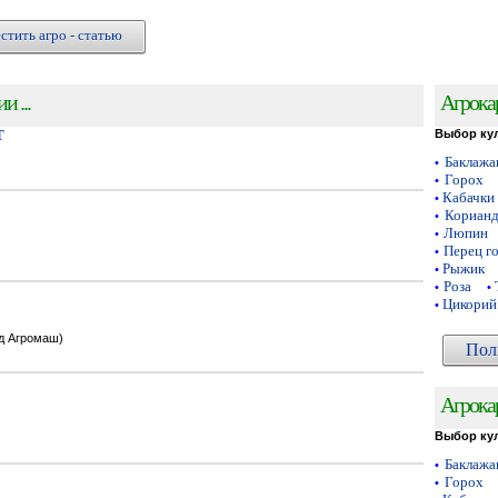
стить агро - статью
 ...
Агрока
Т
Выбор ку
Баклаж
•
Горох
•
Кабачки
•
Кориан
•
Люпин
•
Перец г
•
Рыжик
•
Роза
•
•
Цикорий
•
од Агромаш)
Пол
Агрока
Выбор ку
Баклаж
•
Горох
•