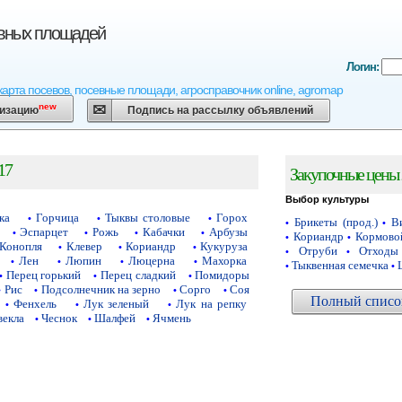
евных площадей
Логин:
карта посевов, посевные площади, агросправочник online, agromap
new
низацию
Подпись на рассылку объявлений
17
Закупочные цены 
Выбор культуры
ка
Горчица
Тыквы столовые
Горох
•
•
•
Брикеты (прод.)
Ви
•
•
Эспарцет
Рожь
Кабачки
Арбузы
•
•
•
•
Кориандр
Кормово
•
•
Конопля
Клевер
Кориандр
Кукуруза
•
•
•
Отруби
Отходы
•
•
Лен
Люпин
Люцерна
Махорка
•
•
•
•
Тыквенная семечка
•
•
Перец горький
Перец сладкий
Помидоры
•
•
•
Рис
Подсолнечник на зерно
Сорго
Соя
•
•
•
•
Полный список
Фенхель
Лук зеленый
Лук на репку
•
•
•
векла
Чеснок
Шалфей
Ячмень
•
•
•