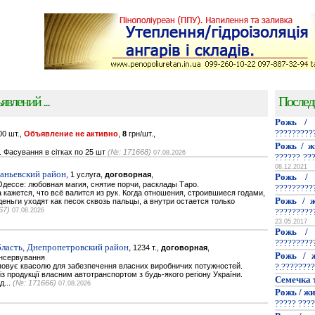
явлений ...
Послед
Рожь / 
?????????
0 шт.,
Объявление не активно
,
8
грн/шт.,
Рожь / ж
. Фасування в сітках по 25 шт
(№: 171668)
07.08.2026
?????? ??
08.12.2021
наньевский район,
1 услуга,
договорная
,
Рожь / 
дессе: любовная магия, снятие порчи, расклады Таро.
?????????
кажется, что всё валится из рук. Когда отношения, строившиеся годами,
Рожь / ж
деньги уходят как песок сквозь пальцы, а внутри остается только
67)
07.08.2026
?????????
23.05.2017
Рожь / 
?????????
ласть, Днепропетровский район,
1234 т.,
договорная
,
Рожь / ж
онсервування
повує квасолю для забезпечення власних виробничих потужностей.
?.????????
 продукції власним автотранспортом з будь-якого регіону України.
Семечка 
д...
(№: 171666)
07.08.2026
Рожь / жи
????? ????