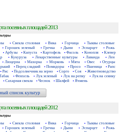
рта посевных площадей 2013
льтуры
аны
Свекла столовая
Вика
Горчица
Тыквы столовые
•
•
•
•
Горошек зеленый
Гречка
Дыни
Эспарцет
Рожь
•
•
•
•
•
Арбузы
Капуста
Картофель
Фасоль
Конопля
Клевер
•
•
•
•
•
•
др
Кукуруза
Лекарственные культуры
Лаванда
Лен
•
•
•
•
Люцерна
Махорка
Морковь
Мята
Овес
Огурцы
•
•
•
•
•
•
орький
Перец сладкий
Помидоры
Просо
Пшеница
Рапс
•
•
•
•
•
Рис
Подсолнечник на зерно
Сорго
Соя
Животноводство
•
•
•
•
•
Табак
Фенхель
Лук зеленый
Лук на репку
Лук на сеянку
•
•
•
•
Сахарная свекла
Чеснок
Шалфей
Ячмень
•
•
•
•
ный список культур
рта посевных площадей 2012
льтуры
аны
Свекла столовая
Вика
Горчица
Тыквы столовые
•
•
•
•
Горошек зеленый
Гречка
Дыни
Эспарцет
Рожь
•
•
•
•
•