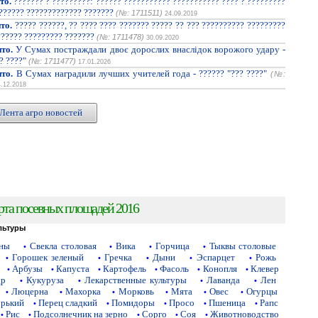
то.
??????? ? ?????????: ?????? ??????????? ??????????? ???? ? ?????????
??????? ????????????? ???????
(№: 1711511)
24.09.2019
то.
????? ??????, ?? ???? ???? ??????? ????? ?? ??? ?????????? ?????????
?????? ????????? ???????
(№: 1711478)
30.09.2020
то.
У Сумах постраждали двоє дорослих внаслідок ворожого удару -
? ????"
(№: 1711477)
17.01.2026
то.
В Сумах наградили лучших учителей года - ?????? "??? ????"
(№:
4.12.2018
Лента агро новостей
рта посевных площадей 2016
льтуры
аны
Свекла столовая
Вика
Горчица
Тыквы столовые
•
•
•
•
Горошек зеленый
Гречка
Дыни
Эспарцет
Рожь
•
•
•
•
•
Арбузы
Капуста
Картофель
Фасоль
Конопля
Клевер
•
•
•
•
•
•
др
Кукуруза
Лекарственные культуры
Лаванда
Лен
•
•
•
•
Люцерна
Махорка
Морковь
Мята
Овес
Огурцы
•
•
•
•
•
•
орький
Перец сладкий
Помидоры
Просо
Пшеница
Рапс
•
•
•
•
•
Рис
Подсолнечник на зерно
Сорго
Соя
Животноводство
•
•
•
•
•