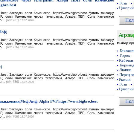
Каменское через телеграмм. Альфа ПВП Соль Каменское
Роза
•
•
igbro.best
Цикорий
•
bro.best Закладки соли Каменское. https://www.bigbro.best Купить закладку
VP, соли Каменское через телеграмм. Альфа ПВП Соль Каменское
Пол
o....
(№: 771)
12.07.2026
Меф)
Агрока
bro.best Закладки соли Каменское. https://www.bigbro.best Купить закладку
Выбор ку
VP, соли Каменское через телеграмм. Альфа ПВП Соль Каменское
o....
(№: 770)
12.07.2026
Баклаж
•
Горох
•
Кабачки
•
Кориан
•
с)
Люпин
•
Перец г
bro.best Закладки соли Каменское. https://www.bigbro.best Купить закладку
•
VP, соли Каменское через телеграмм. Альфа ПВП Соль Каменское
Рыжик
•
o....
(№: 769)
12.07.2026
Роза
•
•
Цикорий
•
Пол
ки,кокаин,Меф,Амф, Alpha PVP https://www.bigbro.best
bro.best Закладки соли Каменское. https://www.bigbro.best Купить закладку
VP, соли Каменское через телеграмм. Альфа ПВП Соль Каменское
o....
(№: 768)
12.07.2026