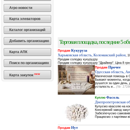
Агро новости
Карта элеваторов
Каталог организаций
Торговая площадка, последние 5 объ
Добавить организацию
Кукуруза
Продам
Карта АПК
Харьковская область, Коломакский район,
10
Продам солодку кукурудзу
Поиск по организациях
Продам солодку кукурудзу "Драйвер". Ціна 8 грн
Прочее
Продам
Одесская область, А
new
Карта закупок
Магическая помощь в О
Бывают моменты, когда 
рушатся за один день, 
усталость и...
(№: 1716
Фасоль
Куплю
Днепропетровская об
Купуємо квасолю на к
Консервний завод заку
Забезпечуємо самовивіз
Працюємо з партіями ві
Нут
Продам