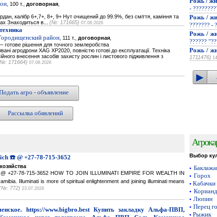
Рожь / жи
он,
100 т.,
договорная
,
- ???????
дан, калібр 6+,7+, 8+, 9+ Нут очищений до 99.9%, без сміття, каміння та
Рожь / жи
гах Знаходиться в...
(№: 171665)
07.08.2026
??????? - 
техника
Рожь / жи
 Городищенский район,
111 т.,
договорная
,
?????? "??
 готове рішення для точного землеробства
Рожь / жи
вані агродрони XAG XP2020, повністю готові до експлуатації. Техніка
йного внесення засобів захисту рослин і листового підживлення з
1711476)
1
(№: 171664)
07.08.2026
Подать агро - объявление
Рассылка обявлений
Агрока
Выбор ку
Rich ☎️ @ +27-78-715-3652
хозяйства
Баклаж
•
ich ☎️ @ +27-78-715-3652 HOW TO JOIN ILLUMINATI EMPIRE FOR WEALTH IN
Горох
•
a. Illuminati is more of spiritual enlightenment and joining illuminati means
Кабачки
•
(№: 772)
23.07.2026
Кориан
•
Люпин
•
Перец г
•
нское. https://www.bigbro.best Купить закладку Альфа-ПВП,
Рыжик
•