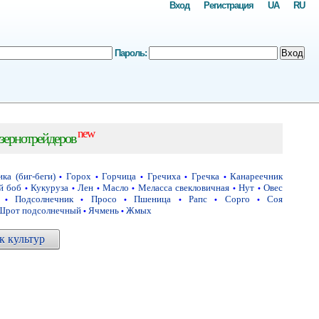
Вход
Регистрация
UA
RU
Пароль:
Вход
new
зернотрейдеров
ка (биг-беги)
Горох
Горчица
Гречиха
Гречка
Канареечник
•
•
•
•
•
й боб
Кукуруза
Лен
Масло
Меласса свекловичная
Нут
Овес
•
•
•
•
•
•
Подсолнечник
Просо
Пшеница
Рапс
Сорго
Соя
•
•
•
•
•
•
Шрот подсолнечный
Ячмень
Жмых
•
•
 культур