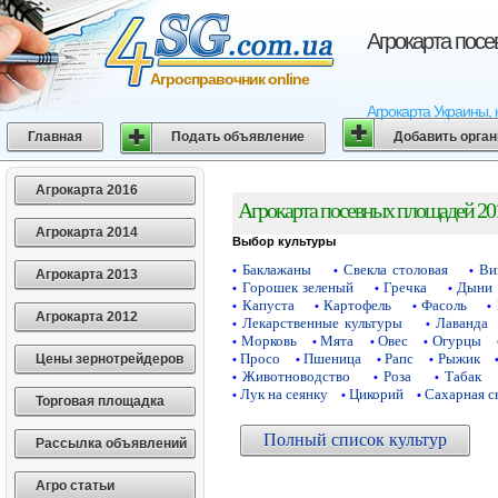
Агрокарта пос
Агросправочник online
Агрокарта Украины, 
Главная
Подать объявление
Добавить орга
Агрокарта 2016
Агрокарта посевных площадей 20
Агрокарта 2014
Выбор культуры
Баклажаны
Свекла столовая
Ви
•
•
•
Агрокарта 2013
Горошек зеленый
Гречка
Дыни
•
•
•
Капуста
Картофель
Фасоль
•
•
•
•
Агрокарта 2012
Лекарственные культуры
Лаванда
•
•
Морковь
Мята
Овес
Огурцы
•
•
•
•
Просо
Пшеница
Рапс
Рыжик
Цены зернотрейдеров
•
•
•
•
Животноводство
Роза
Табак
•
•
•
Лук на сеянку
Цикорий
Сахарная с
•
•
•
Торговая площадка
Полный список культур
Рассылка объявлений
Агро статьи