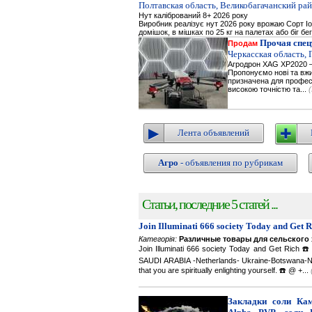
Полтавская область, Великобагачанский рай
Нут калібрований 8+ 2026 року
Виробник реалізує нут 2026 року врожаю Сорт Іор
домішок, в мішках по 25 кг на палетах або біг бе
Прочая спец
Продам
Черкасская область,
Агродрон XAG XP2020 —
Пропонуємо нові та вжи
призначена для професі
високою точністю та...
Лента объявлений
Агро
- объявления по рубрикам
Статьи, последние 5 статей ...
Join Illuminati 666 society Today and Get 
Категорія:
Различные товары для сельского 
Join Illuminati 666 society Today and Get R
SAUDI ARABIA -Netherlands- Ukraine-Botswana-Namibi
that you are spiritually enlighting yourself. ☎️ @ +...
Закладки соли Каме