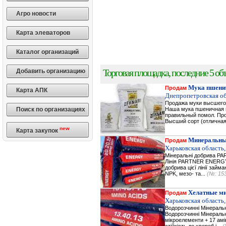
Агро новости
Карта элеваторов
Каталог организаций
Торговая площадка, последние 5 объ
Добавить организацию
Мука пшени
Продам
Карта АПК
Днепропетровская об
Продажа муки высшего 
Поиск по организациях
Наша мука пшеничная в
правильный помол. Прод
Высший сорт (отличная
new
Карта закупок
Минеральны
Продам
Харьковская область,
Мінеральні добрива 
Лінія PARTNER ENERGY 
добрива цієї лінії зай
NPK, мезо- та...
(№: 15
Хелатные м
Продам
Харьковская область,
Водорозчинні Мiнерал
Водорозчинні Мiнераль
мікроелементи + 17 амі