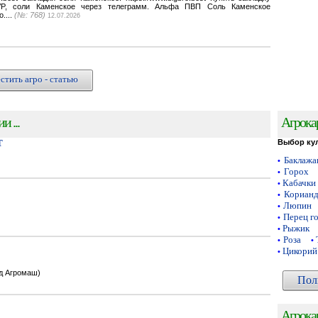
VP, соли Каменское через телеграмм. Альфа ПВП Соль Каменское
o....
(№: 768)
12.07.2026
стить агро - статью
 ...
Агрока
Т
Выбор ку
Баклаж
•
Горох
•
Кабачки
•
Кориан
•
Люпин
•
Перец г
•
Рыжик
•
Роза
•
•
Цикорий
•
од Агромаш)
Пол
Агрока