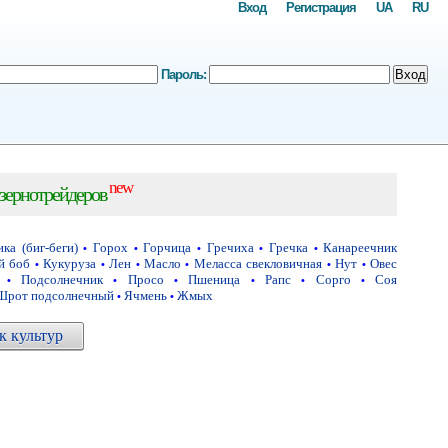
Вход
Регистрация
UA
RU
Пароль:
Вход
new
зернотрейдеров
ка (биг-беги)
Горох
Горчица
Гречиха
Гречка
Канареечник
•
•
•
•
•
й боб
Кукуруза
Лен
Масло
Меласса свекловичная
Нут
Овес
•
•
•
•
•
•
Подсолнечник
Просо
Пшеница
Рапс
Сорго
Соя
•
•
•
•
•
•
Шрот подсолнечный
Ячмень
Жмых
•
•
 культур