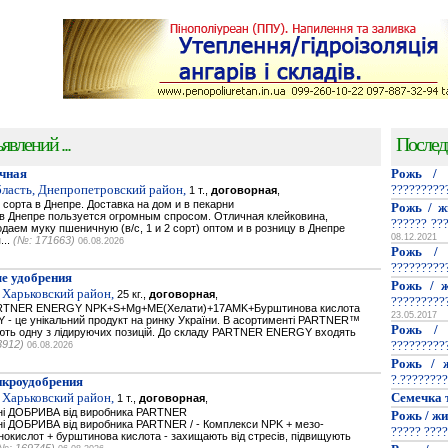
явлений ...
Послед
чная
Рожь / 
ласть, Днепропетровский район,
?????????
1 т.,
договорная
,
сорта в Днепре. Доставка на дом и в пекарни
Рожь / ж
 Днепре пользуется огромным спросом. Отличная клейковина,
?????? ??
аем муку пшеничную (в/с, 1 и 2 сорт) оптом и в розницу в Днепре
08.12.2021
...
(№: 171663)
06.08.2026
Рожь / 
?????????
е удобрения
Рожь / ж
 Харьковский район,
25 кг.,
договорная
,
?????????
PARTNER ENERGY NPK+S+Mg+ME(Хелати)+17AMK+Бурштинова кислота
23.05.2017
- це унікальний продукт на ринку України. В асортименті PARTNER™
Рожь / 
мають одну з лідируючих позицій. До складу PARTNER ENERGY входять
3912)
?????????
06.08.2026
Рожь / ж
?.????????
икроудобрения
 Харьковский район,
Семечка 
1 т.,
договорная
,
ьнi ДОБРИВА від виробника PARTNER
Рожь / жи
нi ДОБРИВА від виробника PARTNER / - Комплекси NPK + мезо-
????? ????
нокислот + бурштинова кислота - захищають від стресів, підвищують