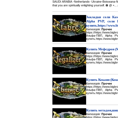
SAUDI ARABIA -Netherlands- Ukraine-Botswana-Namibi
that you are spiritually enlighting yourself. ☎️ @ +...
Закладки соли Каме
Alpha PVP, соли 
купить.https://www.b
Категорія:
Прочее
https://https://www.big
Альфа-ПВП, Alpha P
купить.https://www.bigbr
Купить Мефедрон (
Категорія:
Прочее
https://https://www.big
Альфа-ПВП, Alpha P
купить.https://www.bigbr
Купить Кокаин (Кок
Категорія:
Прочее
https://https://www.big
Альфа-ПВП, Alpha P
купить.https://www.bigbr
Купить метадон,шиш
Категорія:
Прочее
https://https://www.big