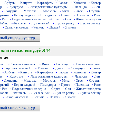
Арбузы
Капуста
Картофель
Фасоль
Конопля
Клевер
•
•
•
•
•
•
др
Кукуруза
Лекарственные культуры
Лаванда
Лен
•
•
•
•
Люцерна
Махорка
Морковь
Мята
Овес
Огурцы
•
•
•
•
•
•
орький
Перец сладкий
Помидоры
Просо
Пшеница
Рапс
•
•
•
•
•
Рис
Подсолнечник на зерно
Сорго
Соя
Животноводство
•
•
•
•
•
Табак
Фенхель
Лук зеленый
Лук на репку
Лук на сеянку
•
•
•
•
Сахарная свекла
Чеснок
Шалфей
Ячмень
•
•
•
•
ный список культур
рта посевных площадей 2014
льтуры
аны
Свекла столовая
Вика
Горчица
Тыквы столовые
•
•
•
•
Горошек зеленый
Гречка
Дыни
Эспарцет
Рожь
•
•
•
•
•
Арбузы
Капуста
Картофель
Фасоль
Конопля
Клевер
•
•
•
•
•
•
др
Кукуруза
Лекарственные культуры
Лаванда
Лен
•
•
•
•
Люцерна
Махорка
Морковь
Мята
Овес
Огурцы
•
•
•
•
•
•
орький
Перец сладкий
Помидоры
Просо
Пшеница
Рапс
•
•
•
•
•
Рис
Подсолнечник на зерно
Сорго
Соя
Животноводство
•
•
•
•
•
Табак
Фенхель
Лук зеленый
Лук на репку
Лук на сеянку
•
•
•
•
Сахарная свекла
Чеснок
Шалфей
Ячмень
•
•
•
•
ный список культур