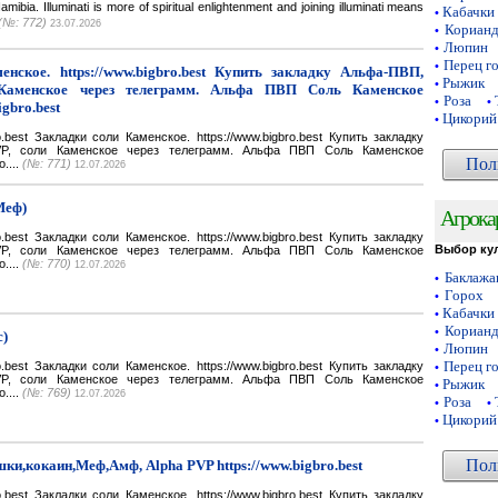
a. Illuminati is more of spiritual enlightenment and joining illuminati means
Кабачки
•
(№: 772)
23.07.2026
Кориан
•
Люпин
•
Перец г
•
нское. https://www.bigbro.best Купить закладку Альфа-ПВП,
Рыжик
•
Каменское через телеграмм. Альфа ПВП Соль Каменское
Роза
•
•
igbro.best
Цикорий
•
bro.best Закладки соли Каменское. https://www.bigbro.best Купить закладку
VP, соли Каменское через телеграмм. Альфа ПВП Соль Каменское
Пол
o....
(№: 771)
12.07.2026
Меф)
Агрока
bro.best Закладки соли Каменское. https://www.bigbro.best Купить закладку
Выбор ку
VP, соли Каменское через телеграмм. Альфа ПВП Соль Каменское
o....
(№: 770)
12.07.2026
Баклаж
•
Горох
•
Кабачки
•
Кориан
•
с)
Люпин
•
Перец г
bro.best Закладки соли Каменское. https://www.bigbro.best Купить закладку
•
VP, соли Каменское через телеграмм. Альфа ПВП Соль Каменское
Рыжик
•
o....
(№: 769)
12.07.2026
Роза
•
•
Цикорий
•
Пол
ки,кокаин,Меф,Амф, Alpha PVP https://www.bigbro.best
bro.best Закладки соли Каменское. https://www.bigbro.best Купить закладку