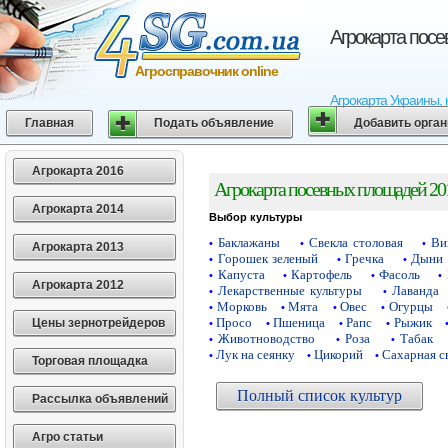
Агрокарта пос
Агросправочник online
Агрокарта Украины, 
Главная
Подать объявление
Добавить орга
Агрокарта 2016
Агрокарта посевных площадей 20
Агрокарта 2014
Выбор культуры
Баклажаны
Свекла столовая
Ви
•
•
•
Агрокарта 2013
Горошек зеленый
Гречка
Дыни
•
•
•
Капуста
Картофель
Фасоль
•
•
•
•
Агрокарта 2012
Лекарственные культуры
Лаванда
•
•
Морковь
Мята
Овес
Огурцы
•
•
•
•
Просо
Пшеница
Рапс
Рыжик
Цены зернотрейдеров
•
•
•
•
Животноводство
Роза
Табак
•
•
•
Лук на сеянку
Цикорий
Сахарная с
•
•
•
Торговая площадка
Полный список культур
Рассылка объявлений
Агро статьи