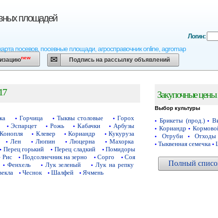
евных площадей
Логин:
карта посевов, посевные площади, агросправочник online, agromap
new
низацию
Подпись на рассылку объявлений
17
Закупочные цены 
Выбор культуры
ка
Горчица
Тыквы столовые
Горох
•
•
•
Брикеты (прод.)
Ви
•
•
Эспарцет
Рожь
Кабачки
Арбузы
•
•
•
•
Кориандр
Кормово
•
•
Конопля
Клевер
Кориандр
Кукуруза
•
•
•
Отруби
Отходы
•
•
Лен
Люпин
Люцерна
Махорка
•
•
•
•
Тыквенная семечка
•
•
Перец горький
Перец сладкий
Помидоры
•
•
•
Рис
Подсолнечник на зерно
Сорго
Соя
•
•
•
•
Полный список
Фенхель
Лук зеленый
Лук на репку
•
•
•
векла
Чеснок
Шалфей
Ячмень
•
•
•