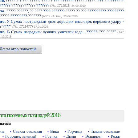
то.
??????? ? ?????????: ?????? ??????????? ??????????? ???? ? ?????????
??????? ????????????? ???????
(№: 1711511)
24.09.2019
то.
????? ??????, ?? ???? ???? ??????? ????? ?? ??? ?????????? ?????????
?????? ????????? ???????
(№: 1711478)
30.09.2020
то.
У Сумах постраждали двоє дорослих внаслідок ворожого удару -
? ????"
(№: 1711477)
17.01.2026
то.
В Сумах наградили лучших учителей года - ?????? "??? ????"
(№:
4.12.2018
Лента агро новостей
рта посевных площадей 2016
льтуры
аны
Свекла столовая
Вика
Горчица
Тыквы столовые
•
•
•
•
Горошек зеленый
Гречка
Дыни
Эспарцет
Рожь
•
•
•
•
•