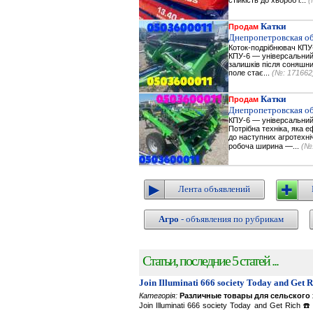
стійкість до хвороб і...
(
Катки
Продам
Днепропетровская об
Коток-подрібнювач КПУ
КПУ-6 — універсальний
залишків після соняшник
поле стає...
(№: 171662
Катки
Продам
Днепропетровская об
КПУ-6 — універсальний
Потрібна техніка, яка 
до наступних агротехні
робоча ширина —...
(№:
Лента объявлений
Агро
- объявления по рубрикам
Статьи, последние 5 статей ...
Join Illuminati 666 society Today and Get 
Категорія:
Различные товары для сельского 
Join Illuminati 666 society Today and Get R