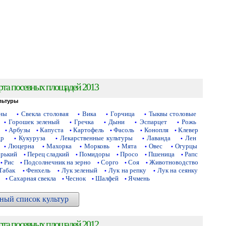
рта посевных площадей 2013
льтуры
аны
Свекла столовая
Вика
Горчица
Тыквы столовые
•
•
•
•
Горошек зеленый
Гречка
Дыни
Эспарцет
Рожь
•
•
•
•
•
Арбузы
Капуста
Картофель
Фасоль
Конопля
Клевер
•
•
•
•
•
•
др
Кукуруза
Лекарственные культуры
Лаванда
Лен
•
•
•
•
Люцерна
Махорка
Морковь
Мята
Овес
Огурцы
•
•
•
•
•
•
орький
Перец сладкий
Помидоры
Просо
Пшеница
Рапс
•
•
•
•
•
Рис
Подсолнечник на зерно
Сорго
Соя
Животноводство
•
•
•
•
•
Табак
Фенхель
Лук зеленый
Лук на репку
Лук на сеянку
•
•
•
•
Сахарная свекла
Чеснок
Шалфей
Ячмень
•
•
•
•
ный список культур
рта посевных площадей 2012