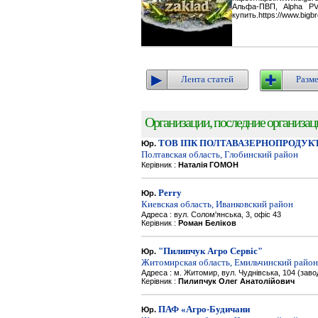
Альфа-ПВП, Alpha P
купить.https://www.bigbr
Лента статей
Разме
Организации, последние организации
ТОВ ІПК ПОЛТАВАЗЕРНОПРОДУК
Юр.
Полтавская область, Глобинский район
Керівник :
Наталія ГОМОН
Perry
Юр.
Киевская область, Иванковский район
Адреса : вул. Солом'янська, 3, офіс 43
Керівник :
Роман Беліков
"Пилипчук Агро Сервіс"
Юр.
Житомирская область, Емильчинский район
Адреса : м. Житомир, вул. Чуднівська, 104 (зав
Керівник :
Пилипчук Олег Анатолійович
ПАФ «Агро-Будичани
Юр.