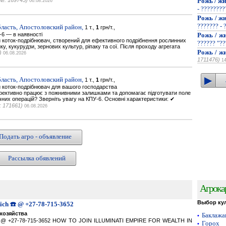
№: 169745)
Рожь / жи
06.08.2026
- ???????
Рожь / жи
??????? - 
ласть, Апостоловский район,
1 т.,
1
грн/т.,
-6 — в наявності
Рожь / жи
 коток-подрібнювач, створений для ефективного подрібнення рослинних
?????? "??
у, кукурудзи, зернових культур, ріпаку та сої. Після проходу агрегата
Рожь / жи
)
06.08.2026
1711476)
1
ласть, Апостоловский район,
1 т.,
1
грн/т.,
 коток-подрібнювач для вашого господарства
ефективно працює з пожнивними залишками та допомагає підготувати поле
чних операцій? Зверніть увагу на КПУ-6. Основні характеристики: ✔
 171661)
06.08.2026
Подать агро - объявление
Рассылка обявлений
Агрока
Выбор ку
Rich ☎️ @ +27-78-715-3652
хозяйства
Баклаж
•
ich ☎️ @ +27-78-715-3652 HOW TO JOIN ILLUMINATI EMPIRE FOR WEALTH IN
Горох
•