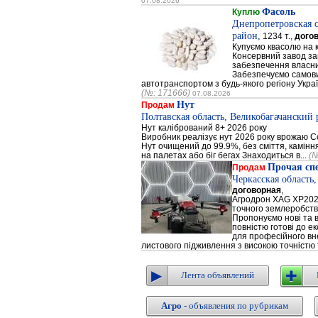
07.08.2026
Фасоль
Куплю
Днепропетровская 
район,
1234 т.,
дого
Купуємо квасолю на 
Консервний завод за
забезпечення власни
Забезпечуємо самови
автотранспортом з будь-якого регіону Украї
(№: 171666)
07.08.2026
Нут
Продам
Полтавская область, Великобагачанский 
Нут калібрований 8+ 2026 року
Виробник реалізує нут 2026 року врожаю Сор
Нут очищений до 99.9%, без сміття, каміння
на палетах або біг бегах Знаходиться в...
(№
Прочая сп
Продам
Черкасская область
договорная
,
Агродрон XAG XP202
точного землеробст
Пропонуємо нові та 
повністю готові до е
для професійного вне
листового підживлення з високою точністю 
Лента объявлений
Агро
- объявления по рубрикам