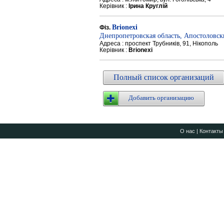
Керівник :
Ірина Круглій
Brionexi
Фіз.
Днепропетровская область, Апостоловс
Адреса : проспект Трубників, 91, Нікополь
Керівник :
Brionexi
Полный список организаций
Добавить организацию
О нас
|
Контакты