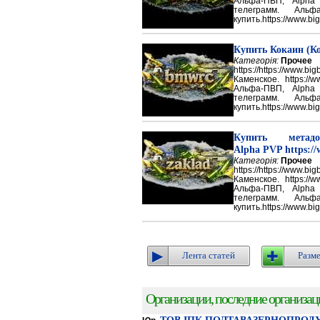
Альфа-ПВП, Alpha
телеграмм. Аль
купить.https://www.big
Купить Кокаин (Ко
Категорія:
Прочее
https://https://ww
Каменское. https://w
Альфа-ПВП, Alpha
телеграмм. Аль
купить.https://www.big
Купить метадон
Alpha PVP https://
Категорія:
Прочее
https://https://ww
Каменское. https://w
Альфа-ПВП, Alpha
телеграмм. Аль
купить.https://www.big
Лента статей
Разме
Организации, последние организации