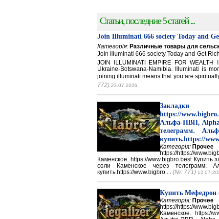
Статьи, последние 5 статей ...
Join Illuminati 666 society Today and G
Категорія:
Различные товары для сельск
Join Illuminati 666 society Today and Get 
JOIN ILLUMINATI EMPIRE FOR WEALTH IN
Ukraine-Botswana-Namibia. Illuminati is mor
joining illuminati means that you are spirituall
772)
23.07.2026
Закладки 
https://www.big
Альфа-ПВП, Alpha
телеграмм. Аль
купить.https://www
Категорія:
Прочее
https://https://ww
Каменское. https://www.bigbro.best Купить
соли Каменское через телеграмм. 
купить.https://www.bigbro....
(№: 771)
12.07.20
Купить Мефедрон
Категорія:
Прочее
https://https://ww
Каменское. https://w