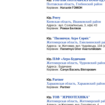
ТОВ ІПК ПОЛТАВАЗЕРНОПРОД
Юр.
Полтавская область, Глобинский район
Керівник :
Наталія ГОМОН
Perry
Юр.
Киевская область, Иванковский район
Адреса : вул. Солом'янська, 3, офіс 43
Керівник :
Роман Беліков
"Пилипчук Агро Сервіс"
Юр.
Житомирская область, Емильчинский р
Адреса : м. Житомир, вул. Чуднівська, 104 
Керівник :
Пилипчук Олег Анатолійович
ПАФ «Агро-Будичани
Юр.
Житомирская область, Чудновский райо
Адреса : Будичани
Керівник :
Сачук Василь Вікторович
Partner
Юр.
Харьковская область, Харьковский район
Керівник :
Partner
ТОВ "ЗЕРНОТЕХНІКА"
Юр.
Житомирская область, Житомирский ра
Адреса : м.Житомир, вул. Гоголівська, 4