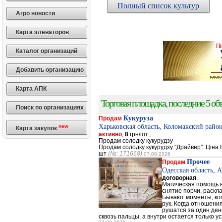
Полный список культур
Агро новости
Карта элеваторов
Каталог организаций
Добавить организацию
Карта АПК
Торговая площадка, последние 5 объ
Поиск по организациях
Кукуруза
Продам
Харьковская область, Коломакский район
new
Карта закупок
активно
,
8
грн/шт.,
Продам солодку кукурудзу
Продам солодку кукурудзу "Драйвер". Ціна 8
шт
(№: 171668)
07.08.2026
Прочее
Продам
Одесская область, 
договорная
,
Магическая помощь в
снятие порчи, раскл
Бывают моменты, когд
рук. Когда отношени
рушатся за один день
сквозь пальцы, а внутри остается только ус