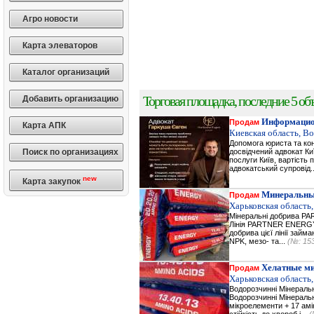
Агро новости
Карта элеваторов
Каталог организаций
Торговая площадка, последние 5 объ
Добавить организацию
Информацио
Продам
Карта АПК
Киевская область, В
Допомога юриста та кон
Поиск по организациях
досвідчений адвокат Ки
послуги Київ, вартість 
адвокатський супровід.
new
Карта закупок
Минеральны
Продам
Харьковская область,
Мінеральні добрива 
Лінія PARTNER ENERGY 
добрива цієї лінії зай
NPK, мезо- та...
(№: 15
Хелатные м
Продам
Харьковская область,
Водорозчинні Мiнерал
Водорозчинні Мiнераль
мікроелементи + 17 амі