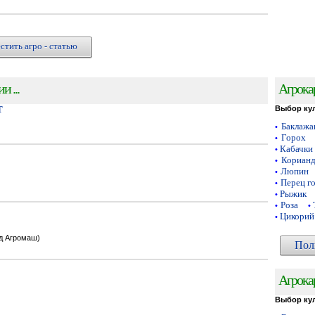
стить агро - статью
 ...
Агрока
Т
Выбор ку
Баклаж
•
Горох
•
Кабачки
•
Кориан
•
Люпин
•
Перец г
•
Рыжик
•
Роза
•
•
Цикорий
•
од Агромаш)
Пол
Агрока
Выбор ку