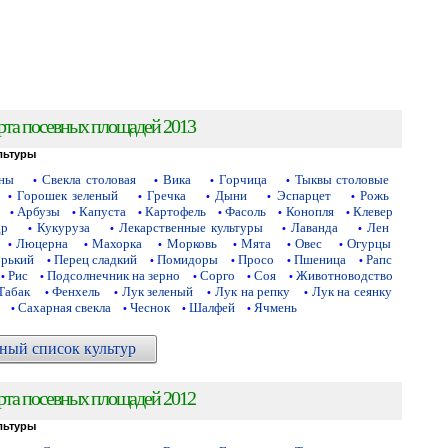
рта посевных площадей 2013
льтуры
аны
Свекла столовая
Вика
Горчица
Тыквы столовые
•
•
•
•
Горошек зеленый
Гречка
Дыни
Эспарцет
Рожь
•
•
•
•
•
Арбузы
Капуста
Картофель
Фасоль
Конопля
Клевер
•
•
•
•
•
•
др
Кукуруза
Лекарственные культуры
Лаванда
Лен
•
•
•
•
Люцерна
Махорка
Морковь
Мята
Овес
Огурцы
•
•
•
•
•
•
орький
Перец сладкий
Помидоры
Просо
Пшеница
Рапс
•
•
•
•
•
Рис
Подсолнечник на зерно
Сорго
Соя
Животноводство
•
•
•
•
•
Табак
Фенхель
Лук зеленый
Лук на репку
Лук на сеянку
•
•
•
•
Сахарная свекла
Чеснок
Шалфей
Ячмень
•
•
•
•
ный список культур
рта посевных площадей 2012
льтуры