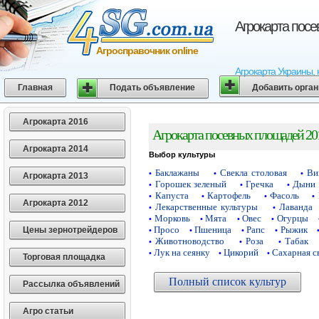
Агрокарта пос
Агросправочник online
Агрокарта Украины, 
Главная
Подать объявление
Добавить орга
Агрокарта 2016
Агрокарта посевных площадей 20
Агрокарта 2014
Выбор культуры
Баклажаны
Свекла столовая
Ви
•
•
•
Агрокарта 2013
Горошек зеленый
Гречка
Дыни
•
•
•
Капуста
Картофель
Фасоль
•
•
•
•
Агрокарта 2012
Лекарственные культуры
Лаванда
•
•
Морковь
Мята
Овес
Огурцы
•
•
•
•
Просо
Пшеница
Рапс
Рыжик
Цены зернотрейдеров
•
•
•
•
Животноводство
Роза
Табак
•
•
•
Лук на сеянку
Цикорий
Сахарная с
•
•
•
Торговая площадка
Полный список культур
Рассылка объявлений
Агро статьи