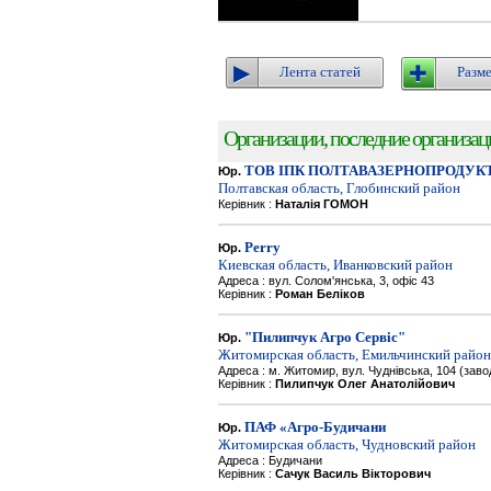
Лента статей
Разме
Организации, последние организации
ТОВ ІПК ПОЛТАВАЗЕРНОПРОДУК
Юр.
Полтавская область, Глобинский район
Керівник :
Наталія ГОМОН
Perry
Юр.
Киевская область, Иванковский район
Адреса : вул. Солом'янська, 3, офіс 43
Керівник :
Роман Беліков
"Пилипчук Агро Сервіс"
Юр.
Житомирская область, Емильчинский район
Адреса : м. Житомир, вул. Чуднівська, 104 (зав
Керівник :
Пилипчук Олег Анатолійович
ПАФ «Агро-Будичани
Юр.
Житомирская область, Чудновский район
Адреса : Будичани
Керівник :
Сачук Василь Вікторович