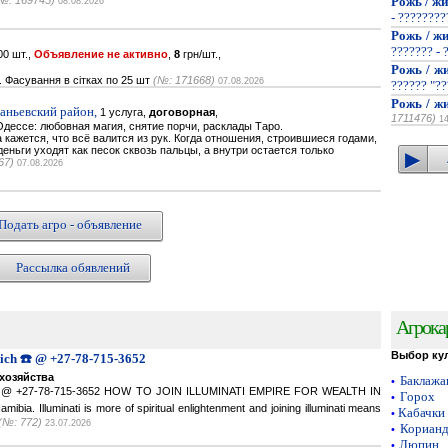
№: 169745)
Рожь / жи
08.08.2026
- ???????
Рожь / жи
??????? - 
0 шт.,
Объявление не активно
,
8
грн/шт.,
Рожь / жи
. Фасування в сітках по 25 шт
(№: 171668)
07.08.2026
?????? "??
Рожь / жи
наньевский район,
1 услуга,
договорная
,
1711476)
1
дессе: любовная магия, снятие порчи, расклады Таро.
кажется, что всё валится из рук. Когда отношения, строившиеся годами,
деньги уходят как песок сквозь пальцы, а внутри остается только
67)
07.08.2026
Подать агро - объявление
Рассылка обявлений
Агрока
Выбор ку
Rich ☎️ @ +27-78-715-3652
хозяйства
Баклаж
•
ich ☎️ @ +27-78-715-3652 HOW TO JOIN ILLUMINATI EMPIRE FOR WEALTH IN
Горох
•
a. Illuminati is more of spiritual enlightenment and joining illuminati means
Кабачки
•
(№: 772)
23.07.2026
Кориан
•
Люпин
•