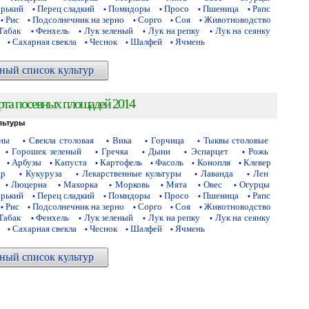
орький
Перец сладкий
Помидоры
Просо
Пшеница
Рапс
•
•
•
•
•
Рис
Подсолнечник на зерно
Сорго
Соя
Животноводство
•
•
•
•
•
Табак
Фенхель
Лук зеленый
Лук на репку
Лук на сеянку
•
•
•
•
Сахарная свекла
Чеснок
Шалфей
Ячмень
•
•
•
•
ный список культур
рта посевных площадей 2014
льтуры
аны
Свекла столовая
Вика
Горчица
Тыквы столовые
•
•
•
•
Горошек зеленый
Гречка
Дыни
Эспарцет
Рожь
•
•
•
•
•
Арбузы
Капуста
Картофель
Фасоль
Конопля
Клевер
•
•
•
•
•
•
др
Кукуруза
Лекарственные культуры
Лаванда
Лен
•
•
•
•
Люцерна
Махорка
Морковь
Мята
Овес
Огурцы
•
•
•
•
•
•
орький
Перец сладкий
Помидоры
Просо
Пшеница
Рапс
•
•
•
•
•
Рис
Подсолнечник на зерно
Сорго
Соя
Животноводство
•
•
•
•
•
Табак
Фенхель
Лук зеленый
Лук на репку
Лук на сеянку
•
•
•
•
Сахарная свекла
Чеснок
Шалфей
Ячмень
•
•
•
•
ный список культур