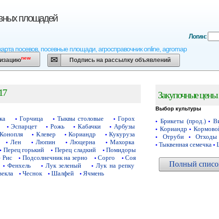
евных площадей
Логин:
карта посевов, посевные площади, агросправочник online, agromap
new
низацию
Подпись на рассылку объявлений
17
Закупочные цены 
Выбор культуры
ка
Горчица
Тыквы столовые
Горох
•
•
•
Брикеты (прод.)
Ви
•
•
Эспарцет
Рожь
Кабачки
Арбузы
•
•
•
•
Кориандр
Кормово
•
•
Конопля
Клевер
Кориандр
Кукуруза
•
•
•
Отруби
Отходы
•
•
Лен
Люпин
Люцерна
Махорка
•
•
•
•
Тыквенная семечка
•
•
Перец горький
Перец сладкий
Помидоры
•
•
•
Рис
Подсолнечник на зерно
Сорго
Соя
•
•
•
•
Полный список
Фенхель
Лук зеленый
Лук на репку
•
•
•
векла
Чеснок
Шалфей
Ячмень
•
•
•