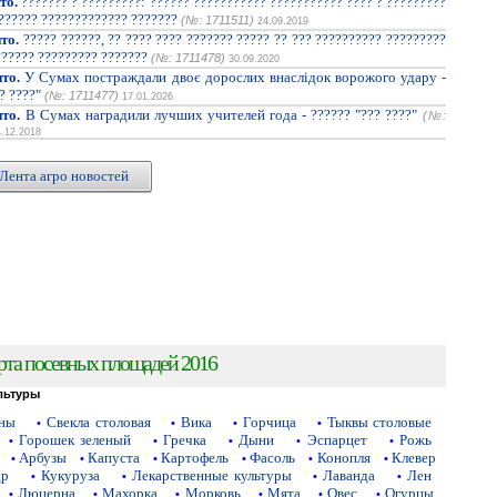
то.
??????? ? ?????????: ?????? ??????????? ??????????? ???? ? ?????????
??????? ????????????? ???????
(№: 1711511)
24.09.2019
то.
????? ??????, ?? ???? ???? ??????? ????? ?? ??? ?????????? ?????????
?????? ????????? ???????
(№: 1711478)
30.09.2020
то.
У Сумах постраждали двоє дорослих внаслідок ворожого удару -
? ????"
(№: 1711477)
17.01.2026
то.
В Сумах наградили лучших учителей года - ?????? "??? ????"
(№:
4.12.2018
Лента агро новостей
рта посевных площадей 2016
льтуры
аны
Свекла столовая
Вика
Горчица
Тыквы столовые
•
•
•
•
Горошек зеленый
Гречка
Дыни
Эспарцет
Рожь
•
•
•
•
•
Арбузы
Капуста
Картофель
Фасоль
Конопля
Клевер
•
•
•
•
•
•
др
Кукуруза
Лекарственные культуры
Лаванда
Лен
•
•
•
•
Люцерна
Махорка
Морковь
Мята
Овес
Огурцы
•
•
•
•
•
•