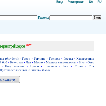
Вход
Регистрация
UA
RU
Пароль:
Вход
new
зернотрейдеров
ка (биг-беги)
Горох
Горчица
Гречиха
Гречка
Канареечник
•
•
•
•
•
й боб
Кукуруза
Лен
Масло
Меласса свекловичная
Нут
Овес
•
•
•
•
•
•
Подсолнечник
Просо
Пшеница
Рапс
Сорго
Соя
•
•
•
•
•
•
Шрот подсолнечный
Ячмень
Жмых
•
•
 культур