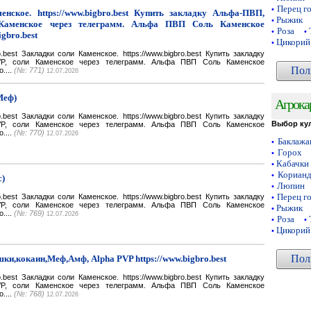
Перец г
•
нское. https://www.bigbro.best Купить закладку Альфа-ПВП,
Рыжик
•
Каменское через телеграмм. Альфа ПВП Соль Каменское
Роза
•
•
igbro.best
Цикорий
•
bro.best Закладки соли Каменское. https://www.bigbro.best Купить закладку
VP, соли Каменское через телеграмм. Альфа ПВП Соль Каменское
Пол
o....
(№: 771)
12.07.2026
Меф)
Агрока
bro.best Закладки соли Каменское. https://www.bigbro.best Купить закладку
Выбор ку
VP, соли Каменское через телеграмм. Альфа ПВП Соль Каменское
o....
(№: 770)
12.07.2026
Баклаж
•
Горох
•
Кабачки
•
Кориан
•
с)
Люпин
•
Перец г
bro.best Закладки соли Каменское. https://www.bigbro.best Купить закладку
•
VP, соли Каменское через телеграмм. Альфа ПВП Соль Каменское
Рыжик
•
o....
(№: 769)
12.07.2026
Роза
•
•
Цикорий
•
Пол
ки,кокаин,Меф,Амф, Alpha PVP https://www.bigbro.best
bro.best Закладки соли Каменское. https://www.bigbro.best Купить закладку
VP, соли Каменское через телеграмм. Альфа ПВП Соль Каменское
o....
(№: 768)
12.07.2026