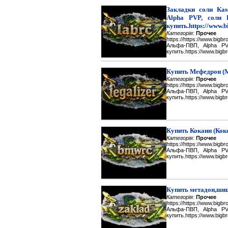
Закладки соли Каме
Alpha PVP, соли 
купить.https://www.b
Категорія:
Прочее
https://https://www.big
Альфа-ПВП, Alpha P
купить.https://www.bigbr
Купить Мефедрон (
Категорія:
Прочее
https://https://www.big
Альфа-ПВП, Alpha P
купить.https://www.bigbr
Купить Кокаин (Кок
Категорія:
Прочее
https://https://www.big
Альфа-ПВП, Alpha P
купить.https://www.bigbr
Купить метадон,шиш
Категорія:
Прочее
https://https://www.big
Альфа-ПВП, Alpha P
купить.https://www.bigbr