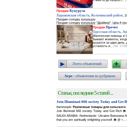
стійкість до хвороб і...
(
Кукуруза
Продам
Харьковская область, Коломакский район,
10
Продам солодку кукурудзу
Продам солодку кукурудзу "Драйвер". Ціна 8 грн
Прочее
Продам
Одесская область, А
Магическая помощь в О
Бывают моменты, когда 
рушатся за один день, 
усталость и...
(№: 1716
Лента объявлений
Агро
- объявления по рубрикам
Статьи, последние 5 статей ...
Join Illuminati 666 society Today and Get 
Категорія:
Различные товары для сельского 
Join Illuminati 666 society Today and Get R
SAUDI ARABIA -Netherlands- Ukraine-Botswana-Namibi
that you are spiritually enlighting yourself. ☎️ @ +...