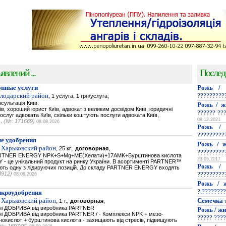
явлений ...
Послед
нные услуги
Рожь / 
олодарский район,
?????????
1 услуга,
1
грн/услуга,
сультація Київ.
Рожь / ж
їв, хороший юрист Київ, адвокат з великим досвідом Київ, юридичні
?????? ??
послуг адвоката Київ, скільки коштують послуги адвоката Київ,
08.12.2021
..
(№: 171669)
08.08.2026
Рожь / 
?????????
е удобрения
Рожь / ж
 Харьковский район,
25 кг.,
договорная
,
?????????
PARTNER ENERGY NPK+S+Mg+ME(Хелати)+17AMK+Бурштинова кислота
23.05.2017
- це унікальний продукт на ринку України. В асортименті PARTNER™
Рожь / 
мають одну з лідируючих позицій. До складу PARTNER ENERGY входять
3912)
?????????
08.08.2026
Рожь / ж
?.????????
икроудобрения
 Харьковский район,
Семечка 
1 т.,
договорная
,
ьнi ДОБРИВА від виробника PARTNER
Рожь / жи
нi ДОБРИВА від виробника PARTNER / - Комплекси NPK + мезо-
????? ????
нокислот + бурштинова кислота - захищають від стресів, підвищують