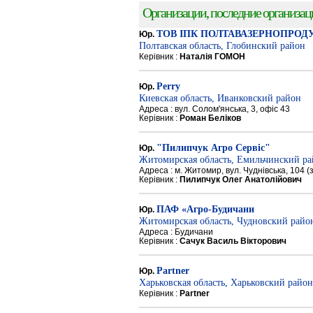
Организации, последние организации
ТОВ ІПК ПОЛТАВАЗЕРНОПРОД
Юр.
Полтавская область, Глобинский район
Керівник :
Наталія ГОМОН
Perry
Юр.
Киевская область, Иванковский район
Адреса : вул. Солом'янська, 3, офіс 43
Керівник :
Роман Беліков
"Пилипчук Агро Сервіс"
Юр.
Житомирская область, Емильчинский р
Адреса : м. Житомир, вул. Чуднівська, 104 
Керівник :
Пилипчук Олег Анатолійович
ПАФ «Агро-Будичани
Юр.
Житомирская область, Чудновский райо
Адреса : Будичани
Керівник :
Сачук Василь Вікторович
Partner
Юр.
Харьковская область, Харьковский район
Керівник :
Partner