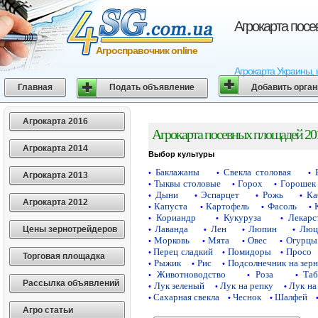
Агрокарта пос
Агросправочник online
Агрокарта Украины, 
Главная
Подать объявление
Добавить орга
Агрокарта 2016
Агрокарта посевных площадей 20
Агрокарта 2014
Выбор культуры
Баклажаны
Свекла столовая
•
•
•
Агрокарта 2013
Тыквы столовые
Горох
Горошек 
•
•
•
Дыни
Эспарцет
Рожь
Ка
•
•
•
•
Агрокарта 2012
Капуста
Картофель
Фасоль
•
•
•
•
Кориандр
Кукуруза
Лекарс
•
•
•
Лаванда
Лен
Люпин
Люц
Цены зернотрейдеров
•
•
•
•
Морковь
Мята
Овес
Огурцы
•
•
•
•
Перец сладкий
Помидоры
Просо
•
•
•
Торговая площадка
Рыжик
Рис
Подсолнечник на зер
•
•
•
Животноводство
Роза
Таб
•
•
•
Рассылка объявлений
Лук зеленый
Лук на репку
Лук на
•
•
•
Сахарная свекла
Чеснок
Шалфей
•
•
•
Агро статьи