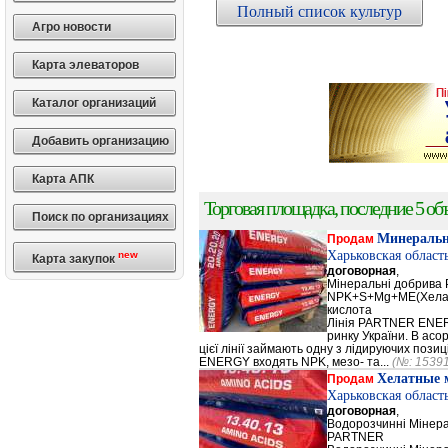
Полный список культур
Агро новости
Карта элеваторов
Каталог организаций
Добавить организацию
Карта АПК
Торговая площадка, последние 5 объ
Поиск по организациях
Минеральн
Продам
Харьковская област
new
Карта закупок
договорная
,
Мінеральні добрив
NPK+S+Mg+ME(Хела
кислота
Лінія PARTNER ENERG
ринку України. В а
цієї лінії займають одну з лідируючих поз
ENERGY входять NPK, мезо- та...
(№: 1539
Хелатные 
Продам
Харьковская област
договорная
,
Водорозчинні Мiнер
PARTNER