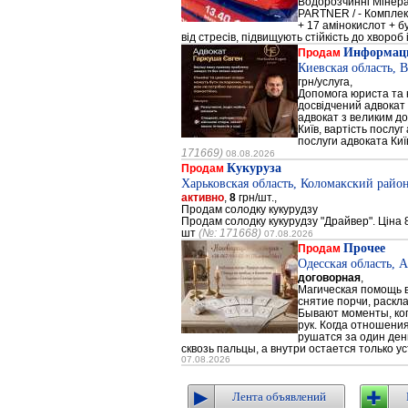
Водорозчинні Мiнер
PARTNER / - Компле
+ 17 амінокислот + 
від стресів, підвищують стійкість до хвороб і
Информаци
Продам
Киевская область, 
грн/услуга,
Допомога юриста та к
досвідчений адвокат 
адвокат з великим до
Київ, вартість послуг
послуги адвоката Киї
171669)
08.08.2026
Кукуруза
Продам
Харьковская область, Коломакский район
активно
,
8
грн/шт.,
Продам солодку кукурудзу
Продам солодку кукурудзу "Драйвер". Ціна 8
шт
(№: 171668)
07.08.2026
Прочее
Продам
Одесская область, 
договорная
,
Магическая помощь в
снятие порчи, раскл
Бывают моменты, когд
рук. Когда отношени
рушатся за один день
сквозь пальцы, а внутри остается только ус
07.08.2026
Лента объявлений