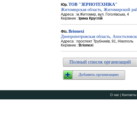
ТОВ "ЗЕРНОТЕХНІКА"
Юр.
Житомирская область, Житомирский ра
Адреса : м.Житомир, вул. Гоголівська, 4
Керівник :
Ірина Круглій
Brionexi
Фіз.
Днепропетровская область, Апостоловс
Адреса : проспект Трубників, 91, Нікополь
Керівник :
Brionexi
Полный список организаций
Добавить организацию
О нас
|
Контакты