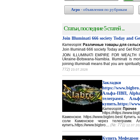
Агро
- объявления по рубрикам
Статьи, последние 5 статей ...
Join Illuminati 666 society Today and G
Категорія:
Различные товары для сельск
Join Illuminati 666 society Today and Get 
JOIN ILLUMINATI EMPIRE FOR WEALTH IN
Ukraine-Botswana-Namibia. Illuminati is mor
joining illuminati means that you are spirituall
772)
23.07.2026
Закладки 
https://www.big
Альфа-ПВП, Alpha
телеграмм. Аль
купить.https://www
Категорія:
Прочее
https://https://ww
Каменское. https://www.bigbro.best Купить
соли Каменское через телеграмм. 
купить.https://www.bigbro....
(№: 771)
12.07.20
Купить Мефедрон