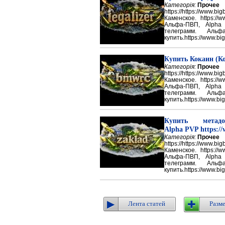
Категорія:
Прочее
https://https://ww
Каменское. https://w
Альфа-ПВП, Alpha
телеграмм. Аль
купить.https://www.big
Купить Кокаин (Ко
Категорія:
Прочее
https://https://ww
Каменское. https://w
Альфа-ПВП, Alpha
телеграмм. Аль
купить.https://www.big
Купить метадон
Alpha PVP https://
Категорія:
Прочее
https://https://ww
Каменское. https://w
Альфа-ПВП, Alpha
телеграмм. Аль
купить.https://www.big
Лента статей
Разме