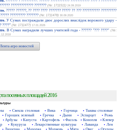
то.
??????? ? ?????????: ?????? ??????????? ??????????? ???? ? ?????????
??????? ????????????? ???????
(№: 1711511)
24.09.2019
то.
????? ??????, ?? ???? ???? ??????? ????? ?? ??? ?????????? ?????????
?????? ????????? ???????
(№: 1711478)
30.09.2020
то.
У Сумах постраждали двоє дорослих внаслідок ворожого удару -
? ????"
(№: 1711477)
17.01.2026
то.
В Сумах наградили лучших учителей года - ?????? "??? ????"
(№:
4.12.2018
Лента агро новостей
рта посевных площадей 2016
льтуры
аны
Свекла столовая
Вика
Горчица
Тыквы столовые
•
•
•
•
Горошек зеленый
Гречка
Дыни
Эспарцет
Рожь
•
•
•
•
•
Арбузы
Капуста
Картофель
Фасоль
Конопля
Клевер
•
•
•
•
•
•
др
Кукуруза
Лекарственные культуры
Лаванда
Лен
•
•
•
•
Люцерна
Махорка
Морковь
Мята
Овес
Огурцы
•
•
•
•
•
•