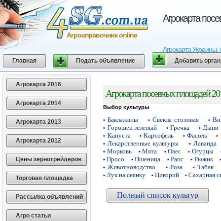
Агрокарта пос
Агросправочник online
Агрокарта Украины, 
Главная
Подать объявление
Добавить орга
Агрокарта 2016
Агрокарта посевных площадей 20
Агрокарта 2014
Выбор культуры
Баклажаны
Свекла столовая
Ви
•
•
•
Агрокарта 2013
Горошек зеленый
Гречка
Дыни
•
•
•
Капуста
Картофель
Фасоль
•
•
•
•
Агрокарта 2012
Лекарственные культуры
Лаванда
•
•
Морковь
Мята
Овес
Огурцы
•
•
•
•
Просо
Пшеница
Рапс
Рыжик
Цены зернотрейдеров
•
•
•
•
Животноводство
Роза
Табак
•
•
•
Лук на сеянку
Цикорий
Сахарная с
•
•
•
Торговая площадка
Полный список культур
Рассылка объявлений
Агро статьи