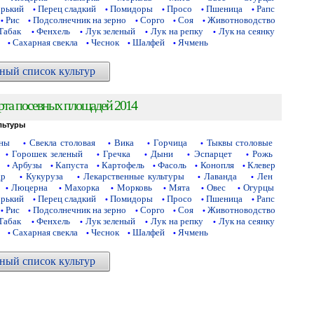
орький
Перец сладкий
Помидоры
Просо
Пшеница
Рапс
•
•
•
•
•
Рис
Подсолнечник на зерно
Сорго
Соя
Животноводство
•
•
•
•
•
Табак
Фенхель
Лук зеленый
Лук на репку
Лук на сеянку
•
•
•
•
Сахарная свекла
Чеснок
Шалфей
Ячмень
•
•
•
•
ный список культур
рта посевных площадей 2014
льтуры
аны
Свекла столовая
Вика
Горчица
Тыквы столовые
•
•
•
•
Горошек зеленый
Гречка
Дыни
Эспарцет
Рожь
•
•
•
•
•
Арбузы
Капуста
Картофель
Фасоль
Конопля
Клевер
•
•
•
•
•
•
др
Кукуруза
Лекарственные культуры
Лаванда
Лен
•
•
•
•
Люцерна
Махорка
Морковь
Мята
Овес
Огурцы
•
•
•
•
•
•
орький
Перец сладкий
Помидоры
Просо
Пшеница
Рапс
•
•
•
•
•
Рис
Подсолнечник на зерно
Сорго
Соя
Животноводство
•
•
•
•
•
Табак
Фенхель
Лук зеленый
Лук на репку
Лук на сеянку
•
•
•
•
Сахарная свекла
Чеснок
Шалфей
Ячмень
•
•
•
•
ный список культур