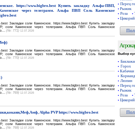
Перец г
•
нское. https://www.bigbro.best Купить закладку Альфа-ПВП,
Рыжик
•
Каменское через телеграмм. Альфа ПВП Соль Каменское
Роза
•
•
igbro.best
Цикорий
•
bro.best Закладки соли Каменское. https://www.bigbro.best Купить закладку
VP, соли Каменское через телеграмм. Альфа ПВП Соль Каменское
Пол
o....
(№: 771)
12.07.2026
Меф)
Агрока
bro.best Закладки соли Каменское. https://www.bigbro.best Купить закладку
Выбор ку
VP, соли Каменское через телеграмм. Альфа ПВП Соль Каменское
o....
(№: 770)
12.07.2026
Баклаж
•
Горох
•
Кабачки
•
Кориан
•
с)
Люпин
•
Перец г
bro.best Закладки соли Каменское. https://www.bigbro.best Купить закладку
•
VP, соли Каменское через телеграмм. Альфа ПВП Соль Каменское
Рыжик
•
o....
(№: 769)
12.07.2026
Роза
•
•
Цикорий
•
Пол
ки,кокаин,Меф,Амф, Alpha PVP https://www.bigbro.best
bro.best Закладки соли Каменское. https://www.bigbro.best Купить закладку
VP, соли Каменское через телеграмм. Альфа ПВП Соль Каменское
o....
(№: 768)
12.07.2026