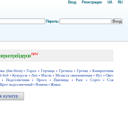
Вход
Регистрация
UA
RU
Пароль:
Вход
new
зернотрейдеров
ка (биг-беги)
Горох
Горчица
Гречиха
Гречка
Канареечник
•
•
•
•
•
й боб
Кукуруза
Лен
Масло
Меласса свекловичная
Нут
Овес
•
•
•
•
•
•
Подсолнечник
Просо
Пшеница
Рапс
Сорго
Соя
•
•
•
•
•
•
Шрот подсолнечный
Ячмень
Жмых
•
•
 культур