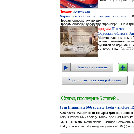
стійкість до хвороб і...
(
Кукуруза
Продам
Харьковская область, Коломакский район,
10
Продам солодку кукурудзу
Продам солодку кукурудзу "Драйвер". Ціна 8 грн
Прочее
Продам
Одесская область, А
Магическая помощь в О
Бывают моменты, когда 
рушатся за один день, 
усталость и...
(№: 1716
Лента объявлений
Агро
- объявления по рубрикам
Статьи, последние 5 статей ...
Join Illuminati 666 society Today and Get 
Категорія:
Различные товары для сельского 
Join Illuminati 666 society Today and Get R
SAUDI ARABIA -Netherlands- Ukraine-Botswana-Namibi
that you are spiritually enlighting yourself. ☎️ @ +...