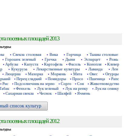
рта посевных площадей 2013
льтуры
аны
Свекла столовая
Вика
Горчица
Тыквы столовые
•
•
•
•
Горошек зеленый
Гречка
Дыни
Эспарцет
Рожь
•
•
•
•
•
Арбузы
Капуста
Картофель
Фасоль
Конопля
Клевер
•
•
•
•
•
•
др
Кукуруза
Лекарственные культуры
Лаванда
Лен
•
•
•
•
Люцерна
Махорка
Морковь
Мята
Овес
Огурцы
•
•
•
•
•
•
орький
Перец сладкий
Помидоры
Просо
Пшеница
Рапс
•
•
•
•
•
Рис
Подсолнечник на зерно
Сорго
Соя
Животноводство
•
•
•
•
•
Табак
Фенхель
Лук зеленый
Лук на репку
Лук на сеянку
•
•
•
•
Сахарная свекла
Чеснок
Шалфей
Ячмень
•
•
•
•
ный список культур
рта посевных площадей 2012
льтуры