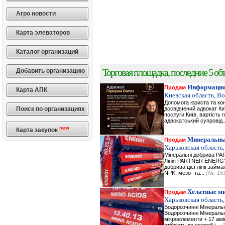
Агро новости
Карта элеваторов
Каталог организаций
Торговая площадка, последние 5 объ
Добавить организацию
Информацио
Продам
Карта АПК
Киевская область, В
Допомога юриста та кон
Поиск по организациях
досвідчений адвокат Ки
послуги Київ, вартість 
адвокатський супровід.
new
Карта закупок
Минеральны
Продам
Харьковская область,
Мінеральні добрива 
Лінія PARTNER ENERGY 
добрива цієї лінії зай
NPK, мезо- та...
(№: 15
Хелатные м
Продам
Харьковская область,
Водорозчинні Мiнерал
Водорозчинні Мiнераль
мікроелементи + 17 амі