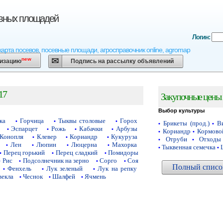
евных площадей
Логин:
карта посевов, посевные площади, агросправочник online, agromap
new
низацию
Подпись на рассылку объявлений
17
Закупочные цены 
Выбор культуры
ка
Горчица
Тыквы столовые
Горох
•
•
•
Брикеты (прод.)
Ви
•
•
Эспарцет
Рожь
Кабачки
Арбузы
•
•
•
•
Кориандр
Кормово
•
•
Конопля
Клевер
Кориандр
Кукуруза
•
•
•
Отруби
Отходы
•
•
Лен
Люпин
Люцерна
Махорка
•
•
•
•
Тыквенная семечка
•
•
Перец горький
Перец сладкий
Помидоры
•
•
•
Рис
Подсолнечник на зерно
Сорго
Соя
•
•
•
•
Полный список
Фенхель
Лук зеленый
Лук на репку
•
•
•
векла
Чеснок
Шалфей
Ячмень
•
•
•