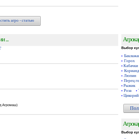
стить агро - статью
 ...
Агрока
Т
Выбор ку
Баклаж
•
Горох
•
Кабачки
•
Кориан
•
Люпин
•
Перец г
•
Рыжик
•
Роза
•
•
Цикорий
•
од Агромаш)
Пол
Агрока
Выбор ку