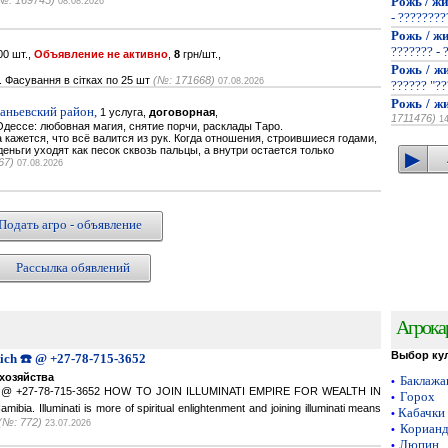
№: 169745)
Рожь / жи
08.08.2026
- ???????
Рожь / жи
??????? - 
0 шт.,
Объявление не активно
,
8
грн/шт.,
Рожь / жи
. Фасування в сітках по 25 шт
(№: 171668)
07.08.2026
?????? "??
Рожь / жи
наньевский район,
1 услуга,
договорная
,
1711476)
1
дессе: любовная магия, снятие порчи, расклады Таро.
кажется, что всё валится из рук. Когда отношения, строившиеся годами,
деньги уходят как песок сквозь пальцы, а внутри остается только
67)
07.08.2026
Подать агро - объявление
Рассылка обявлений
Агрока
Выбор ку
Rich ☎️ @ +27-78-715-3652
хозяйства
Баклаж
•
ich ☎️ @ +27-78-715-3652 HOW TO JOIN ILLUMINATI EMPIRE FOR WEALTH IN
Горох
•
a. Illuminati is more of spiritual enlightenment and joining illuminati means
Кабачки
•
(№: 772)
23.07.2026
Кориан
•
Люпин
•