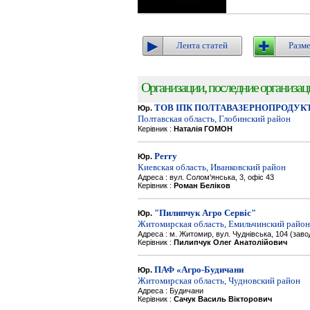
Лента статей
Разме
Организации, последние организации
ТОВ ІПК ПОЛТАВАЗЕРНОПРОДУК
Юр.
Полтавская область, Глобинский район
Керівник :
Наталія ГОМОН
Perry
Юр.
Киевская область, Иванковский район
Адреса : вул. Солом'янська, 3, офіс 43
Керівник :
Роман Беліков
"Пилипчук Агро Сервіс"
Юр.
Житомирская область, Емильчинский район
Адреса : м. Житомир, вул. Чуднівська, 104 (зав
Керівник :
Пилипчук Олег Анатолійович
ПАФ «Агро-Будичани
Юр.
Житомирская область, Чудновский район
Адреса : Будичани
Керівник :
Сачук Василь Вікторович