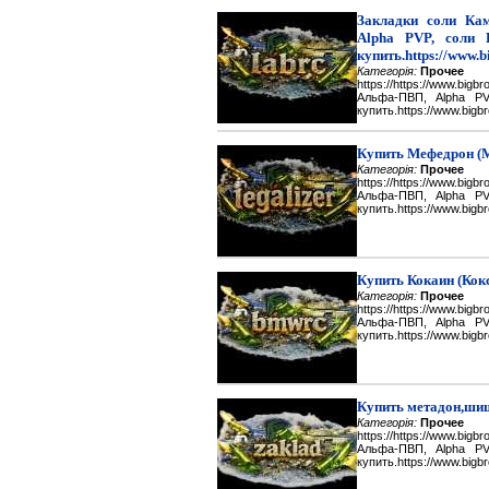
Закладки соли Каме
Alpha PVP, соли 
купить.https://www.b
Категорія:
Прочее
https://https://www.big
Альфа-ПВП, Alpha P
купить.https://www.bigbr
Купить Мефедрон (
Категорія:
Прочее
https://https://www.big
Альфа-ПВП, Alpha P
купить.https://www.bigbr
Купить Кокаин (Кок
Категорія:
Прочее
https://https://www.big
Альфа-ПВП, Alpha P
купить.https://www.bigbr
Купить метадон,шиш
Категорія:
Прочее
https://https://www.big
Альфа-ПВП, Alpha P
купить.https://www.bigbr