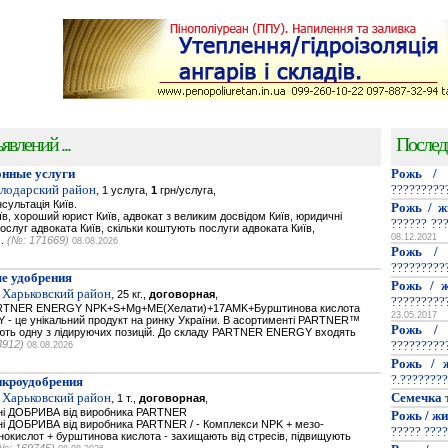
явлений ...
Послед
нные услуги
Рожь / 
олодарский район,
?????????
1 услуга,
1
грн/услуга,
сультація Київ.
Рожь / ж
їв, хороший юрист Київ, адвокат з великим досвідом Київ, юридичні
?????? ??
послуг адвоката Київ, скільки коштують послуги адвоката Київ,
08.12.2021
..
(№: 171669)
08.08.2026
Рожь / 
?????????
е удобрения
Рожь / ж
 Харьковский район,
25 кг.,
договорная
,
?????????
PARTNER ENERGY NPK+S+Mg+ME(Хелати)+17AMK+Бурштинова кислота
23.05.2017
- це унікальний продукт на ринку України. В асортименті PARTNER™
Рожь / 
мають одну з лідируючих позицій. До складу PARTNER ENERGY входять
3912)
?????????
08.08.2026
Рожь / ж
?.????????
икроудобрения
 Харьковский район,
Семечка 
1 т.,
договорная
,
ьнi ДОБРИВА від виробника PARTNER
Рожь / жи
нi ДОБРИВА від виробника PARTNER / - Комплекси NPK + мезо-
????? ????
нокислот + бурштинова кислота - захищають від стресів, підвищують