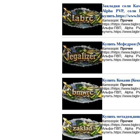
Закладки соли Каме
Alpha PVP, соли 
купить.https://www.b
Категорія:
Прочее
https://https://www.big
Альфа-ПВП, Alpha P
купить.https://www.bigbr
Купить Мефедрон (
Категорія:
Прочее
https://https://www.big
Альфа-ПВП, Alpha P
купить.https://www.bigbr
Купить Кокаин (Кок
Категорія:
Прочее
https://https://www.big
Альфа-ПВП, Alpha P
купить.https://www.bigbr
Купить метадон,шиш
Категорія:
Прочее
https://https://www.big
Альфа-ПВП, Alpha P
купить.https://www.bigbr