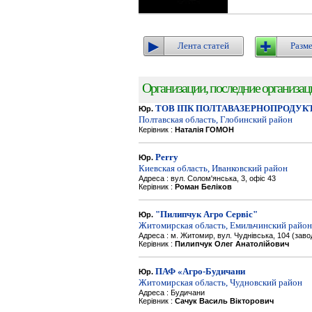
Лента статей
Разме
Организации, последние организации
ТОВ ІПК ПОЛТАВАЗЕРНОПРОДУК
Юр.
Полтавская область, Глобинский район
Керівник :
Наталія ГОМОН
Perry
Юр.
Киевская область, Иванковский район
Адреса : вул. Солом'янська, 3, офіс 43
Керівник :
Роман Беліков
"Пилипчук Агро Сервіс"
Юр.
Житомирская область, Емильчинский район
Адреса : м. Житомир, вул. Чуднівська, 104 (зав
Керівник :
Пилипчук Олег Анатолійович
ПАФ «Агро-Будичани
Юр.
Житомирская область, Чудновский район
Адреса : Будичани
Керівник :
Сачук Василь Вікторович