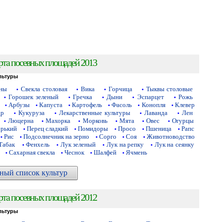
рта посевных площадей 2013
льтуры
аны
Свекла столовая
Вика
Горчица
Тыквы столовые
•
•
•
•
Горошек зеленый
Гречка
Дыни
Эспарцет
Рожь
•
•
•
•
•
Арбузы
Капуста
Картофель
Фасоль
Конопля
Клевер
•
•
•
•
•
•
др
Кукуруза
Лекарственные культуры
Лаванда
Лен
•
•
•
•
Люцерна
Махорка
Морковь
Мята
Овес
Огурцы
•
•
•
•
•
•
орький
Перец сладкий
Помидоры
Просо
Пшеница
Рапс
•
•
•
•
•
Рис
Подсолнечник на зерно
Сорго
Соя
Животноводство
•
•
•
•
•
Табак
Фенхель
Лук зеленый
Лук на репку
Лук на сеянку
•
•
•
•
Сахарная свекла
Чеснок
Шалфей
Ячмень
•
•
•
•
ный список культур
рта посевных площадей 2012
льтуры