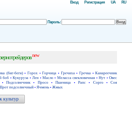
Вход
Регистрация
UA
RU
Пароль:
Вход
new
зернотрейдеров
ка (биг-беги)
Горох
Горчица
Гречиха
Гречка
Канареечник
•
•
•
•
•
й боб
Кукуруза
Лен
Масло
Меласса свекловичная
Нут
Овес
•
•
•
•
•
•
Подсолнечник
Просо
Пшеница
Рапс
Сорго
Соя
•
•
•
•
•
•
Шрот подсолнечный
Ячмень
Жмых
•
•
 культур