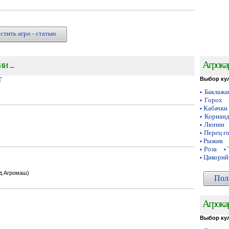
стить агро - статью
 ...
Агрока
Т
Выбор ку
Баклаж
•
Горох
•
Кабачки
•
Кориан
•
Люпин
•
Перец г
•
Рыжик
•
Роза
•
•
Цикорий
•
од Агромаш)
Пол
Агрока
Выбор ку