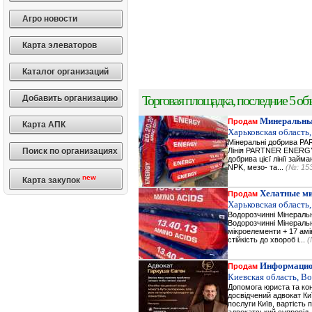
Агро новости
Карта элеваторов
Каталог организаций
Торговая площадка, последние 5 объ
Добавить организацию
Минеральны
Продам
Карта АПК
Харьковская область,
Мінеральні добрива 
Поиск по организациях
Лінія PARTNER ENERGY 
добрива цієї лінії зай
NPK, мезо- та...
(№: 15
new
Карта закупок
Хелатные м
Продам
Харьковская область,
Водорозчинні Мiнерал
Водорозчинні Мiнераль
мікроелементи + 17 амі
стійкість до хвороб і...
(
Информацио
Продам
Киевская область, В
Допомога юриста та кон
досвідчений адвокат Ки
послуги Київ, вартість 