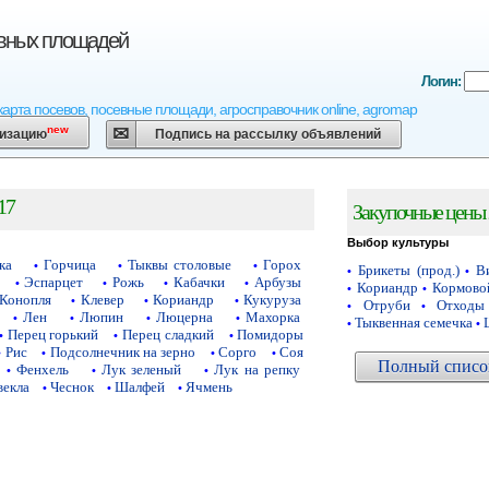
евных площадей
Логин:
карта посевов, посевные площади, агросправочник online, agromap
new
низацию
Подпись на рассылку объявлений
17
Закупочные цены 
Выбор культуры
ка
Горчица
Тыквы столовые
Горох
•
•
•
Брикеты (прод.)
Ви
•
•
Эспарцет
Рожь
Кабачки
Арбузы
•
•
•
•
Кориандр
Кормово
•
•
Конопля
Клевер
Кориандр
Кукуруза
•
•
•
Отруби
Отходы
•
•
Лен
Люпин
Люцерна
Махорка
•
•
•
•
Тыквенная семечка
•
•
Перец горький
Перец сладкий
Помидоры
•
•
•
Рис
Подсолнечник на зерно
Сорго
Соя
•
•
•
•
Полный список
Фенхель
Лук зеленый
Лук на репку
•
•
•
векла
Чеснок
Шалфей
Ячмень
•
•
•