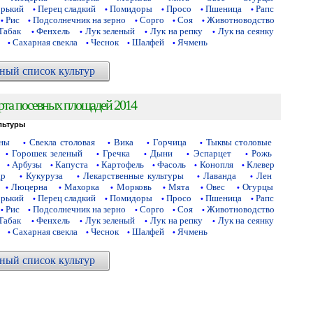
орький
Перец сладкий
Помидоры
Просо
Пшеница
Рапс
•
•
•
•
•
Рис
Подсолнечник на зерно
Сорго
Соя
Животноводство
•
•
•
•
•
Табак
Фенхель
Лук зеленый
Лук на репку
Лук на сеянку
•
•
•
•
Сахарная свекла
Чеснок
Шалфей
Ячмень
•
•
•
•
ный список культур
рта посевных площадей 2014
льтуры
аны
Свекла столовая
Вика
Горчица
Тыквы столовые
•
•
•
•
Горошек зеленый
Гречка
Дыни
Эспарцет
Рожь
•
•
•
•
•
Арбузы
Капуста
Картофель
Фасоль
Конопля
Клевер
•
•
•
•
•
•
др
Кукуруза
Лекарственные культуры
Лаванда
Лен
•
•
•
•
Люцерна
Махорка
Морковь
Мята
Овес
Огурцы
•
•
•
•
•
•
орький
Перец сладкий
Помидоры
Просо
Пшеница
Рапс
•
•
•
•
•
Рис
Подсолнечник на зерно
Сорго
Соя
Животноводство
•
•
•
•
•
Табак
Фенхель
Лук зеленый
Лук на репку
Лук на сеянку
•
•
•
•
Сахарная свекла
Чеснок
Шалфей
Ячмень
•
•
•
•
ный список культур