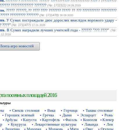
то.
??????? ? ?????????: ?????? ??????????? ??????????? ???? ? ?????????
??????? ????????????? ???????
(№: 1711511)
24.09.2019
то.
????? ??????, ?? ???? ???? ??????? ????? ?? ??? ?????????? ?????????
?????? ????????? ???????
(№: 1711478)
30.09.2020
то.
У Сумах постраждали двоє дорослих внаслідок ворожого удару -
? ????"
(№: 1711477)
17.01.2026
то.
В Сумах наградили лучших учителей года - ?????? "??? ????"
(№:
4.12.2018
Лента агро новостей
рта посевных площадей 2016
льтуры
аны
Свекла столовая
Вика
Горчица
Тыквы столовые
•
•
•
•
Горошек зеленый
Гречка
Дыни
Эспарцет
Рожь
•
•
•
•
•
Арбузы
Капуста
Картофель
Фасоль
Конопля
Клевер
•
•
•
•
•
•
др
Кукуруза
Лекарственные культуры
Лаванда
Лен
•
•
•
•
Люцерна
Махорка
Морковь
Мята
Овес
Огурцы
•
•
•
•
•
•