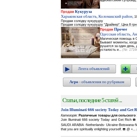
адвокатський супровід.
Кукуруза
Продам
Харьковская область, Коломакский район,
10
Продам солодку кукурудзу
Продам солодку кукурудзу "Драйвер". Ціна 8 грн
Прочее
Продам
Одесская область, А
Магическая помощь в О
Бывают моменты, когда 
рушатся за один день, 
усталость и...
(№: 1716
Лента объявлений
Агро
- объявления по рубрикам
Статьи, последние 5 статей ...
Join Illuminati 666 society Today and Get 
Категорія:
Различные товары для сельского 
Join Illuminati 666 society Today and Get R
SAUDI ARABIA -Netherlands- Ukraine-Botswana-Namibi
that you are spiritually enlighting yourself. ☎️ @ +...