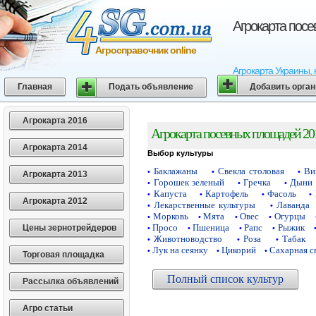
Агрокарта пос
Агросправочник online
Агрокарта Украины, 
Главная
Подать объявление
Добавить орга
Агрокарта 2016
Агрокарта посевных площадей 20
Агрокарта 2014
Выбор культуры
Баклажаны
Свекла столовая
Ви
•
•
•
Агрокарта 2013
Горошек зеленый
Гречка
Дыни
•
•
•
Капуста
Картофель
Фасоль
•
•
•
•
Агрокарта 2012
Лекарственные культуры
Лаванда
•
•
Морковь
Мята
Овес
Огурцы
•
•
•
•
Просо
Пшеница
Рапс
Рыжик
Цены зернотрейдеров
•
•
•
•
Животноводство
Роза
Табак
•
•
•
Лук на сеянку
Цикорий
Сахарная с
•
•
•
Торговая площадка
Полный список культур
Рассылка объявлений
Агро статьи