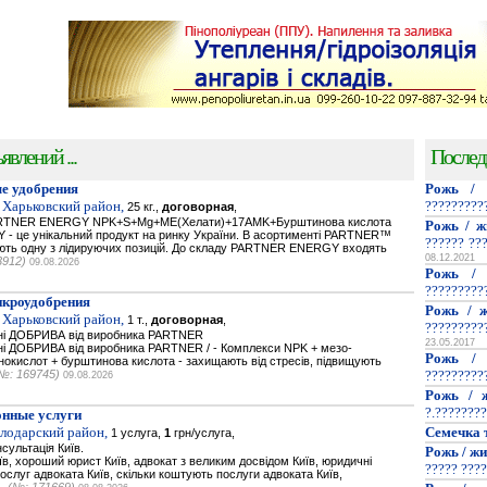
явлений ...
Послед
е удобрения
Рожь / 
 Харьковский район,
?????????
25 кг.,
договорная
,
PARTNER ENERGY NPK+S+Mg+ME(Хелати)+17AMK+Бурштинова кислота
Рожь / ж
- це унікальний продукт на ринку України. В асортименті PARTNER™
?????? ??
мають одну з лідируючих позицій. До складу PARTNER ENERGY входять
08.12.2021
3912)
09.08.2026
Рожь / 
?????????
икроудобрения
Рожь / ж
 Харьковский район,
1 т.,
договорная
,
?????????
ьнi ДОБРИВА від виробника PARTNER
23.05.2017
нi ДОБРИВА від виробника PARTNER / - Комплекси NPK + мезо-
Рожь / 
нокислот + бурштинова кислота - захищають від стресів, підвищують
№: 169745)
?????????
09.08.2026
Рожь / ж
?.????????
нные услуги
олодарский район,
Семечка 
1 услуга,
1
грн/услуга,
сультація Київ.
Рожь / жи
їв, хороший юрист Київ, адвокат з великим досвідом Київ, юридичні
????? ????
послуг адвоката Київ, скільки коштують послуги адвоката Київ,