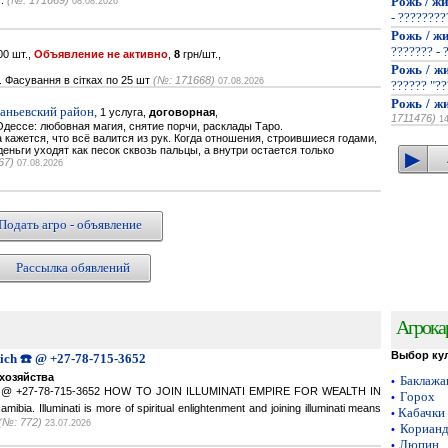
..
(№: 171669)
Рожь / жи
08.08.2026
- ???????
Рожь / жи
??????? - 
0 шт.,
Объявление не активно
,
8
грн/шт.,
Рожь / жи
. Фасування в сітках по 25 шт
(№: 171668)
07.08.2026
?????? "??
Рожь / жи
наньевский район,
1 услуга,
договорная
,
1711476)
1
дессе: любовная магия, снятие порчи, расклады Таро.
кажется, что всё валится из рук. Когда отношения, строившиеся годами,
деньги уходят как песок сквозь пальцы, а внутри остается только
67)
07.08.2026
Подать агро - объявление
Рассылка обявлений
Агрока
Выбор ку
Rich ☎️ @ +27-78-715-3652
хозяйства
Баклаж
•
ich ☎️ @ +27-78-715-3652 HOW TO JOIN ILLUMINATI EMPIRE FOR WEALTH IN
Горох
•
a. Illuminati is more of spiritual enlightenment and joining illuminati means
Кабачки
•
(№: 772)
23.07.2026
Кориан
•
Люпин
•