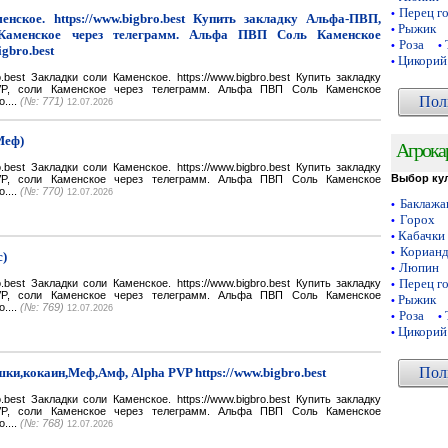
Перец г
•
нское. https://www.bigbro.best Купить закладку Альфа-ПВП,
Рыжик
•
Каменское через телеграмм. Альфа ПВП Соль Каменское
Роза
•
•
igbro.best
Цикорий
•
bro.best Закладки соли Каменское. https://www.bigbro.best Купить закладку
VP, соли Каменское через телеграмм. Альфа ПВП Соль Каменское
Пол
o....
(№: 771)
12.07.2026
Меф)
Агрока
bro.best Закладки соли Каменское. https://www.bigbro.best Купить закладку
Выбор ку
VP, соли Каменское через телеграмм. Альфа ПВП Соль Каменское
o....
(№: 770)
12.07.2026
Баклаж
•
Горох
•
Кабачки
•
Кориан
•
с)
Люпин
•
Перец г
bro.best Закладки соли Каменское. https://www.bigbro.best Купить закладку
•
VP, соли Каменское через телеграмм. Альфа ПВП Соль Каменское
Рыжик
•
o....
(№: 769)
12.07.2026
Роза
•
•
Цикорий
•
Пол
ки,кокаин,Меф,Амф, Alpha PVP https://www.bigbro.best
bro.best Закладки соли Каменское. https://www.bigbro.best Купить закладку
VP, соли Каменское через телеграмм. Альфа ПВП Соль Каменское
o....
(№: 768)
12.07.2026