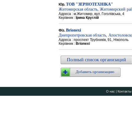
ТОВ "ЗЕРНОТЕХНІКА"
Юр.
Житомирская область, Житомирский ра
Адреса : м.Житомир, вул. Гоголівська, 4
Керівник :
Ірина Круглій
Brionexi
Фіз.
Днепропетровская область, Апостоловс
Адреса : проспект Трубників, 91, Нікополь
Керівник :
Brionexi
Полный список организаций
Добавить организацию
О нас
|
Контакты