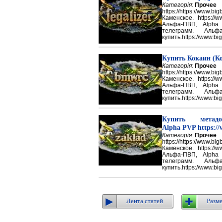
Категорія:
Прочее
https://https://ww
Каменское. https://w
Альфа-ПВП, Alpha
телеграмм. Аль
купить.https://www.big
Купить Кокаин (Ко
Категорія:
Прочее
https://https://ww
Каменское. https://w
Альфа-ПВП, Alpha
телеграмм. Аль
купить.https://www.big
Купить метадон
Alpha PVP https://
Категорія:
Прочее
https://https://ww
Каменское. https://w
Альфа-ПВП, Alpha
телеграмм. Аль
купить.https://www.big
Лента статей
Разме