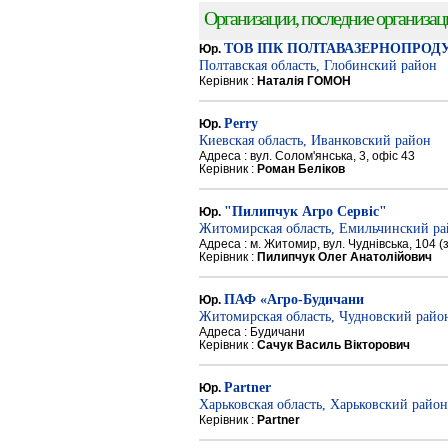
Организации, последние организации
ТОВ ІПК ПОЛТАВАЗЕРНОПРОД
Юр.
Полтавская область, Глобинский район
Керівник :
Наталія ГОМОН
Perry
Юр.
Киевская область, Иванковский район
Адреса : вул. Солом'янська, 3, офіс 43
Керівник :
Роман Беліков
"Пилипчук Агро Сервіс"
Юр.
Житомирская область, Емильчинский р
Адреса : м. Житомир, вул. Чуднівська, 104 
Керівник :
Пилипчук Олег Анатолійович
ПАФ «Агро-Будичани
Юр.
Житомирская область, Чудновский райо
Адреса : Будичани
Керівник :
Сачук Василь Вікторович
Partner
Юр.
Харьковская область, Харьковский район
Керівник :
Partner