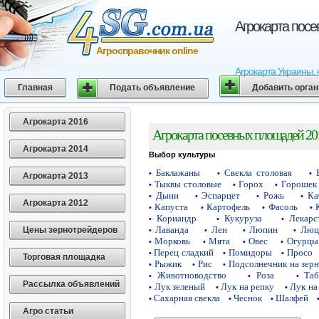
Агрокарта пос
Агросправочник online
Агрокарта Украины, 
Главная
Подать объявление
Добавить орга
Агрокарта 2016
Агрокарта посевных площадей 20
Агрокарта 2014
Выбор культуры
Баклажаны
Свекла столовая
•
•
•
Агрокарта 2013
Тыквы столовые
Горох
Горошек 
•
•
•
Дыни
Эспарцет
Рожь
Ка
•
•
•
•
Агрокарта 2012
Капуста
Картофель
Фасоль
•
•
•
•
Кориандр
Кукуруза
Лекарс
•
•
•
Лаванда
Лен
Люпин
Люц
Цены зернотрейдеров
•
•
•
•
Морковь
Мята
Овес
Огурцы
•
•
•
•
Перец сладкий
Помидоры
Просо
•
•
•
Торговая площадка
Рыжик
Рис
Подсолнечник на зер
•
•
•
Животноводство
Роза
Таб
•
•
•
Рассылка объявлений
Лук зеленый
Лук на репку
Лук на
•
•
•
Сахарная свекла
Чеснок
Шалфей
•
•
•
Агро статьи