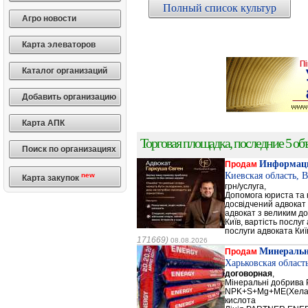
Полный список культур
Агро новости
Карта элеваторов
Каталог организаций
Добавить организацию
Карта АПК
Торговая площадка, последние 5 объ
Поиск по организациях
Информаци
Продам
Киевская область, 
new
Карта закупок
грн/услуга,
Допомога юриста та к
досвідчений адвокат 
адвокат з великим до
Київ, вартість послуг
послуги адвоката Киї
171669)
08.08.2026
Минеральн
Продам
Харьковская област
договорная
,
Мінеральні добрив
NPK+S+Mg+ME(Хела
кислота