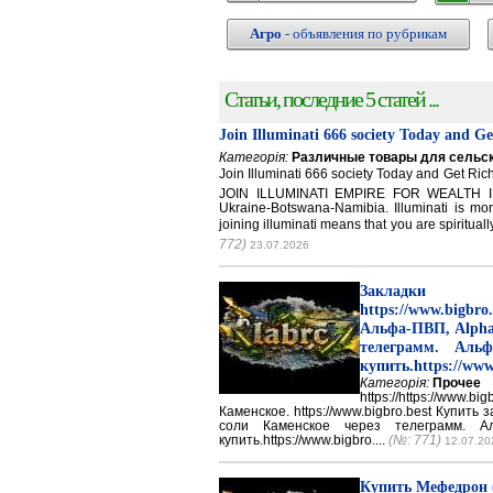
Агро
- объявления по рубрикам
Статьи, последние 5 статей ...
Join Illuminati 666 society Today and G
Категорія:
Различные товары для сельск
Join Illuminati 666 society Today and Get 
JOIN ILLUMINATI EMPIRE FOR WEALTH IN
Ukraine-Botswana-Namibia. Illuminati is mor
joining illuminati means that you are spirituall
772)
23.07.2026
Закладки 
https://www.big
Альфа-ПВП, Alpha
телеграмм. Аль
купить.https://www
Категорія:
Прочее
https://https://ww
Каменское. https://www.bigbro.best Купить
соли Каменское через телеграмм. 
купить.https://www.bigbro....
(№: 771)
12.07.20
Купить Мефедрон