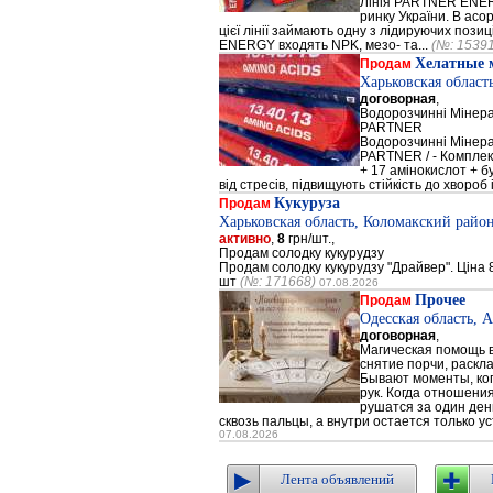
Лінія PARTNER ENERG
ринку України. В а
цієї лінії займають одну з лідируючих поз
ENERGY входять NPK, мезо- та...
(№: 1539
Хелатные 
Продам
Харьковская област
договорная
,
Водорозчинні Мiнер
PARTNER
Водорозчинні Мiнер
PARTNER / - Компле
+ 17 амінокислот + 
від стресів, підвищують стійкість до хвороб і
Кукуруза
Продам
Харьковская область, Коломакский район
активно
,
8
грн/шт.,
Продам солодку кукурудзу
Продам солодку кукурудзу "Драйвер". Ціна 8
шт
(№: 171668)
07.08.2026
Прочее
Продам
Одесская область, 
договорная
,
Магическая помощь в
снятие порчи, раскл
Бывают моменты, когд
рук. Когда отношени
рушатся за один день
сквозь пальцы, а внутри остается только ус
07.08.2026
Лента объявлений