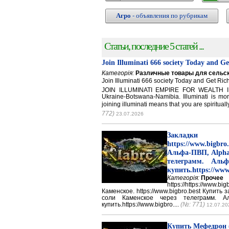
Агро
- объявления по рубрикам
Статьи, последние 5 статей ...
Join Illuminati 666 society Today and G
Категорія:
Различные товары для сельск
Join Illuminati 666 society Today and Get 
JOIN ILLUMINATI EMPIRE FOR WEALTH IN
Ukraine-Botswana-Namibia. Illuminati is mor
joining illuminati means that you are spirituall
772)
23.07.2026
Закладки 
https://www.big
Альфа-ПВП, Alpha
телеграмм. Аль
купить.https://www
Категорія:
Прочее
https://https://ww
Каменское. https://www.bigbro.best Купить
соли Каменское через телеграмм. 
купить.https://www.bigbro....
(№: 771)
12.07.20
Купить Мефедрон