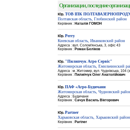
Организации, последние организации
ТОВ ІПК ПОЛТАВАЗЕРНОПРОД
Юр.
Полтавская область, Глобинский район
Керівник :
Наталія ГОМОН
Perry
Юр.
Киевская область, Иванковский район
Адреса : вул. Солом'янська, 3, офіс 43
Керівник :
Роман Беліков
"Пилипчук Агро Сервіс"
Юр.
Житомирская область, Емильчинский р
Адреса : м. Житомир, вул. Чуднівська, 104 
Керівник :
Пилипчук Олег Анатолійович
ПАФ «Агро-Будичани
Юр.
Житомирская область, Чудновский райо
Адреса : Будичани
Керівник :
Сачук Василь Вікторович
Partner
Юр.
Харьковская область, Харьковский район
Керівник :
Partner