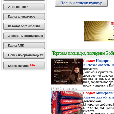
Полный список культур
Агро новости
Карта элеваторов
Каталог организаций
Добавить организацию
Карта АПК
Торговая площадка, последние 5 объ
Поиск по организациях
Информаци
Продам
Киевская область, 
new
Карта закупок
грн/услуга,
Допомога юриста та к
досвідчений адвокат 
адвокат з великим до
Київ, вартість послуг
послуги адвоката Киї
171669)
08.08.2026
Минеральн
Продам
Харьковская област
договорная
,
Мінеральні добрив
NPK+S+Mg+ME(Хела
кислота