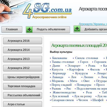
Агрокарта пос
Агросправочник online
Агрокарта Украины, 
Главная
Подать объявление
Добавить орга
Агрокарта 2016
Агрокарта посевных площадей 20
Агрокарта 2014
Выбор культуры
Баклажаны
Свекла столовая
•
•
•
Агрокарта 2013
Тыквы столовые
Горох
Горошек 
•
•
•
Дыни
Эспарцет
Рожь
Ка
•
•
•
•
Агрокарта 2012
Капуста
Картофель
Фасоль
•
•
•
•
Кориандр
Кукуруза
Лекарс
•
•
•
Лаванда
Лен
Люпин
Люц
Цены зернотрейдеров
•
•
•
•
Морковь
Мята
Овес
Огурцы
•
•
•
•
Перец сладкий
Помидоры
Просо
•
•
•
Торговая площадка
Рыжик
Рис
Подсолнечник на зер
•
•
•
Животноводство
Роза
Таб
•
•
•
Рассылка объявлений
Лук зеленый
Лук на репку
Лук на
•
•
•
Сахарная свекла
Чеснок
Шалфей
•
•
•
Агро статьи