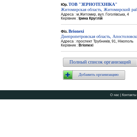
ТОВ "ЗЕРНОТЕХНІКА"
Юр.
Житомирская область, Житомирский ра
Адреса : м.Житомир, вул. Гоголівська, 4
Керівник :
Ірина Круглій
Brionexi
Фіз.
Днепропетровская область, Апостоловс
Адреса : проспект Трубників, 91, Нікополь
Керівник :
Brionexi
Полный список организаций
Добавить организацию
О нас
|
Контакты