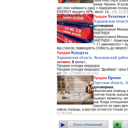
Лінія PARTNER ENERG
ринку України. В а
цієї лінії займають одну з лідируючих поз
ENERGY входять NPK, мезо- та...
(№: 1539
Хелатные 
Продам
Харьковская област
договорная
,
Водорозчинні Мiнер
PARTNER
Водорозчинні Мiнер
PARTNER / - Компле
+ 17 амінокислот + 
від стресів, підвищують стійкість до хвороб і
Кукуруза
Продам
Харьковская область, Коломакский район
активно
,
8
грн/шт.,
Продам солодку кукурудзу
Продам солодку кукурудзу "Драйвер". Ціна 8
шт
(№: 171668)
07.08.2026
Прочее
Продам
Одесская область, 
договорная
,
Магическая помощь в
снятие порчи, раскл
Бывают моменты, когд
рук. Когда отношени
рушатся за один день
сквозь пальцы, а внутри остается только ус
07.08.2026
Лента объявлений