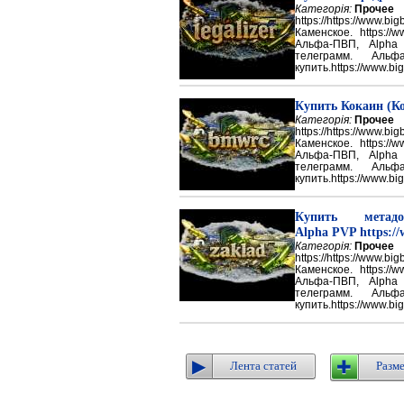
Категорія:
Прочее
https://https://ww
Каменское. https://w
Альфа-ПВП, Alpha
телеграмм. Аль
купить.https://www.big
Купить Кокаин (Ко
Категорія:
Прочее
https://https://ww
Каменское. https://w
Альфа-ПВП, Alpha
телеграмм. Аль
купить.https://www.big
Купить метадон
Alpha PVP https://
Категорія:
Прочее
https://https://ww
Каменское. https://w
Альфа-ПВП, Alpha
телеграмм. Аль
купить.https://www.big
Лента статей
Разме