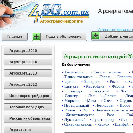
Агрокарта пос
Агросправочник online
Агрокарта Украины, 
Главная
Подать объявление
Добавить орга
Агрокарта 2016
Агрокарта посевных площадей 20
Агрокарта 2014
Выбор культуры
Баклажаны
Свекла столовая
•
•
•
Агрокарта 2013
Тыквы столовые
Горох
Горошек 
•
•
•
Дыни
Эспарцет
Рожь
Ка
•
•
•
•
Агрокарта 2012
Капуста
Картофель
Фасоль
•
•
•
•
Кориандр
Кукуруза
Лекарс
•
•
•
Лаванда
Лен
Люпин
Люц
Цены зернотрейдеров
•
•
•
•
Морковь
Мята
Овес
Огурцы
•
•
•
•
Перец сладкий
Помидоры
Просо
•
•
•
Торговая площадка
Рыжик
Рис
Подсолнечник на зер
•
•
•
Животноводство
Роза
Таб
•
•
•
Рассылка объявлений
Лук зеленый
Лук на репку
Лук на
•
•
•
Сахарная свекла
Чеснок
Шалфей
•
•
•
Агро статьи