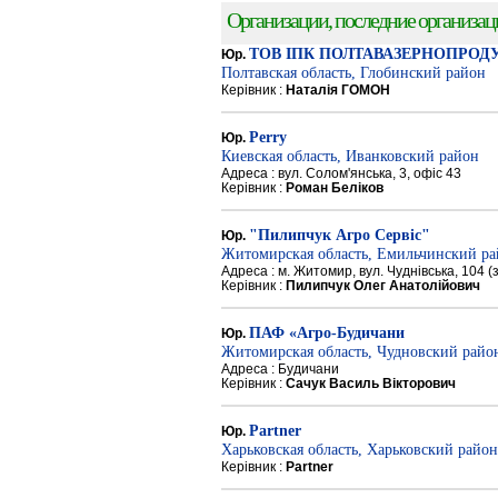
Организации, последние организации
ТОВ ІПК ПОЛТАВАЗЕРНОПРОД
Юр.
Полтавская область, Глобинский район
Керівник :
Наталія ГОМОН
Perry
Юр.
Киевская область, Иванковский район
Адреса : вул. Солом'янська, 3, офіс 43
Керівник :
Роман Беліков
"Пилипчук Агро Сервіс"
Юр.
Житомирская область, Емильчинский р
Адреса : м. Житомир, вул. Чуднівська, 104 
Керівник :
Пилипчук Олег Анатолійович
ПАФ «Агро-Будичани
Юр.
Житомирская область, Чудновский райо
Адреса : Будичани
Керівник :
Сачук Василь Вікторович
Partner
Юр.
Харьковская область, Харьковский район
Керівник :
Partner