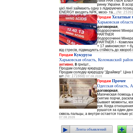
Лінія PARTNER ENERG
ринку України. В а
цієї лінії займають одну з лідируючих поз
ENERGY входять NPK, мезо- та...
(№: 1539
Хелатные 
Продам
Харьковская област
договорная
,
Водорозчинні Мiнер
PARTNER
Водорозчинні Мiнер
PARTNER / - Компле
+ 17 амінокислот + 
від стресів, підвищують стійкість до хвороб і
Кукуруза
Продам
Харьковская область, Коломакский район
активно
,
8
грн/шт.,
Продам солодку кукурудзу
Продам солодку кукурудзу "Драйвер". Ціна 8
шт
(№: 171668)
07.08.2026
Прочее
Продам
Одесская область, 
договорная
,
Магическая помощь в
снятие порчи, раскл
Бывают моменты, когд
рук. Когда отношени
рушатся за один день
сквозь пальцы, а внутри остается только ус
07.08.2026
Лента объявлений