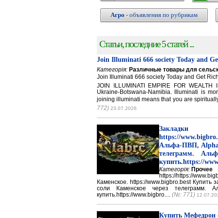
Агро
- объявления по рубрикам
Статьи, последние 5 статей ...
Join Illuminati 666 society Today and G
Категорія:
Различные товары для сельск
Join Illuminati 666 society Today and Get 
JOIN ILLUMINATI EMPIRE FOR WEALTH IN
Ukraine-Botswana-Namibia. Illuminati is mor
joining illuminati means that you are spirituall
772)
23.07.2026
Закладки 
https://www.big
Альфа-ПВП, Alpha
телеграмм. Аль
купить.https://www
Категорія:
Прочее
https://https://ww
Каменское. https://www.bigbro.best Купить
соли Каменское через телеграмм. 
купить.https://www.bigbro....
(№: 771)
12.07.20
Купить Мефедрон