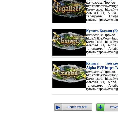
Категорія:
Прочее
https://https://ww
Каменское. https://w
Альфа-ПВП, Alpha
телеграмм. Аль
купить.https://www.big
Купить Кокаин (Ко
Категорія:
Прочее
https://https://ww
Каменское. https://w
Альфа-ПВП, Alpha
телеграмм. Аль
купить.https://www.big
Купить метадон
Alpha PVP https://
Категорія:
Прочее
https://https://ww
Каменское. https://w
Альфа-ПВП, Alpha
телеграмм. Аль
купить.https://www.big
Лента статей
Разме