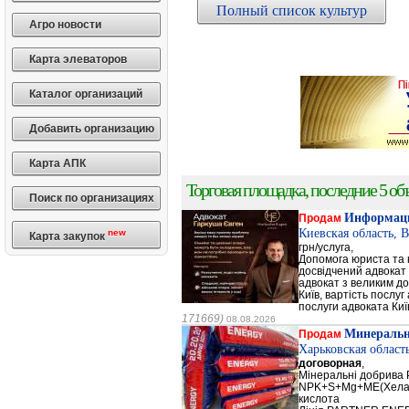
Полный список культур
Агро новости
Карта элеваторов
Каталог организаций
Добавить организацию
Карта АПК
Торговая площадка, последние 5 объ
Поиск по организациях
Информаци
Продам
Киевская область, 
new
Карта закупок
грн/услуга,
Допомога юриста та к
досвідчений адвокат 
адвокат з великим до
Київ, вартість послуг
послуги адвоката Киї
171669)
08.08.2026
Минеральн
Продам
Харьковская област
договорная
,
Мінеральні добрив
NPK+S+Mg+ME(Хела
кислота