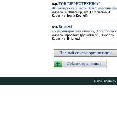
ТОВ "ЗЕРНОТЕХНІКА"
Юр.
Житомирская область, Житомирский ра
Адреса : м.Житомир, вул. Гоголівська, 4
Керівник :
Ірина Круглій
Brionexi
Фіз.
Днепропетровская область, Апостоловс
Адреса : проспект Трубників, 91, Нікополь
Керівник :
Brionexi
Полный список организаций
Добавить организацию
О нас
|
Контакты