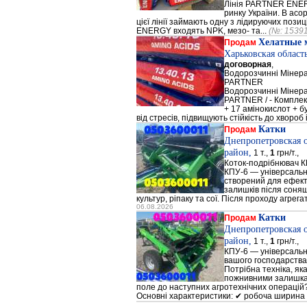
Лінія PARTNER ENERG
ринку України. В а
цієї лінії займають одну з лідируючих поз
ENERGY входять NPK, мезо- та...
(№: 1539
Хелатные 
Продам
Харьковская област
договорная
,
Водорозчинні Мiнер
PARTNER
Водорозчинні Мiнер
PARTNER / - Компле
+ 17 амінокислот + 
від стресів, підвищують стійкість до хвороб і
Катки
Продам
Днепропетровская 
район,
1 т.,
1
грн/т.,
Коток-подрібнювач К
КПУ-6 — універсальн
створений для ефек
залишків після соняш
культур, ріпаку та сої. Після проходу агрега
06.08.2026
Катки
Продам
Днепропетровская 
район,
1 т.,
1
грн/т.,
КПУ-6 — універсальн
вашого господарства
Потрібна техніка, як
пожнивними залишкам
поле до наступних агротехнічних операцій?
Основні характеристики: ✔ робоча ширина 