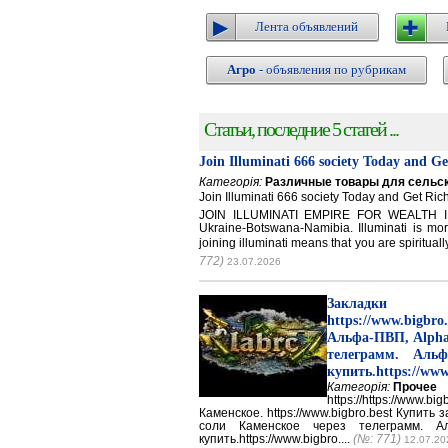
Лента объявлений
Агро
- объявления по рубрикам
Статьи, последние 5 статей ...
Join Illuminati 666 society Today and G
Категорія:
Различные товары для сельск
Join Illuminati 666 society Today and Get 
JOIN ILLUMINATI EMPIRE FOR WEALTH IN
Ukraine-Botswana-Namibia. Illuminati is mor
joining illuminati means that you are spirituall
772)
23.07.2026
Закладки 
https://www.big
Альфа-ПВП, Alpha
телеграмм. Аль
купить.https://www
Категорія:
Прочее
https://https://ww
Каменское. https://www.bigbro.best Купить
соли Каменское через телеграмм. 
купить.https://www.bigbro....
(№: 771)
12.07.20