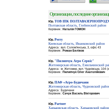
Организации, последние организации
ТОВ ІПК ПОЛТАВАЗЕРНОПРОД
Юр.
Полтавская область, Глобинский район
Керівник :
Наталія ГОМОН
Perry
Юр.
Киевская область, Иванковский район
Адреса : вул. Солом'янська, 3, офіс 43
Керівник :
Роман Беліков
"Пилипчук Агро Сервіс"
Юр.
Житомирская область, Емильчинский р
Адреса : м. Житомир, вул. Чуднівська, 104 
Керівник :
Пилипчук Олег Анатолійович
ПАФ «Агро-Будичани
Юр.
Житомирская область, Чудновский райо
Адреса : Будичани
Керівник :
Сачук Василь Вікторович
Partner
Юр.
Харьковская область, Харьковский район