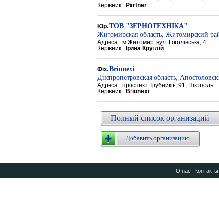
Керівник :
Partner
ТОВ "ЗЕРНОТЕХНІКА"
Юр.
Житомирская область, Житомирский ра
Адреса : м.Житомир, вул. Гоголівська, 4
Керівник :
Ірина Круглій
Brionexi
Фіз.
Днепропетровская область, Апостоловс
Адреса : проспект Трубників, 91, Нікополь
Керівник :
Brionexi
Полный список организаций
Добавить организацию
О нас
|
Контакты