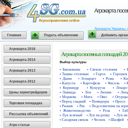
Агрокарта пос
Агросправочник online
Агрокарта Украины, 
Главная
Подать объявление
Добавить орга
Агрокарта 2016
Агрокарта посевных площадей 20
Агрокарта 2014
Выбор культуры
Баклажаны
Свекла столовая
•
•
•
Агрокарта 2013
Тыквы столовые
Горох
Горошек 
•
•
•
Дыни
Эспарцет
Рожь
Ка
•
•
•
•
Агрокарта 2012
Капуста
Картофель
Фасоль
•
•
•
•
Кориандр
Кукуруза
Лекарс
•
•
•
Лаванда
Лен
Люпин
Люц
Цены зернотрейдеров
•
•
•
•
Морковь
Мята
Овес
Огурцы
•
•
•
•
Перец сладкий
Помидоры
Просо
•
•
•
Торговая площадка
Рыжик
Рис
Подсолнечник на зер
•
•
•
Животноводство
Роза
Таб
•
•
•
Рассылка объявлений
Лук зеленый
Лук на репку
Лук на
•
•
•
Сахарная свекла
Чеснок
Шалфей
•
•
•
Агро статьи