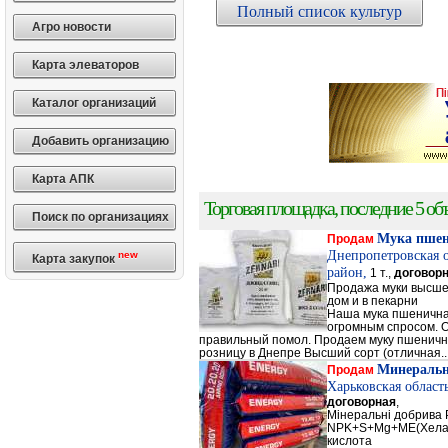
Полный список культур
Агро новости
Карта элеваторов
Каталог организаций
Добавить организацию
Карта АПК
Торговая площадка, последние 5 объ
Поиск по организациях
Мука пше
Продам
Днепропетровская 
new
Карта закупок
район,
1 т.,
договор
Продажа муки высшег
дом и в пекарни
Наша мука пшенична
огромным спросом. О
правильный помол. Продаем муку пшеничную 
розницу в Днепре Высший сорт (отличная..
Минеральн
Продам
Харьковская област
договорная
,
Мінеральні добрив
NPK+S+Mg+ME(Хела
кислота