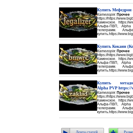
Купить Мефедрон
Категорія:
Прочее
https://https://ww
Каменское. https://w
Альфа-ПВП, Alpha
телеграмм. Аль
купить.https://www.big
Купить Кокаин (Ко
Категорія:
Прочее
https://https://ww
Каменское. https://w
Альфа-ПВП, Alpha
телеграмм. Аль
купить.https://www.big
Купить метадон
Alpha PVP https://
Категорія:
Прочее
https://https://ww
Каменское. https://w
Альфа-ПВП, Alpha
телеграмм. Аль
купить.https://www.big
Лента статей
Разме