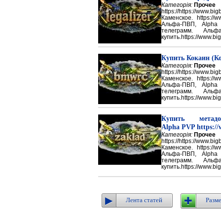
Категорія:
Прочее
https://https://ww
Каменское. https://w
Альфа-ПВП, Alpha
телеграмм. Аль
купить.https://www.big
Купить Кокаин (Ко
Категорія:
Прочее
https://https://ww
Каменское. https://w
Альфа-ПВП, Alpha
телеграмм. Аль
купить.https://www.big
Купить метадон
Alpha PVP https://
Категорія:
Прочее
https://https://ww
Каменское. https://w
Альфа-ПВП, Alpha
телеграмм. Аль
купить.https://www.big
Лента статей
Разме