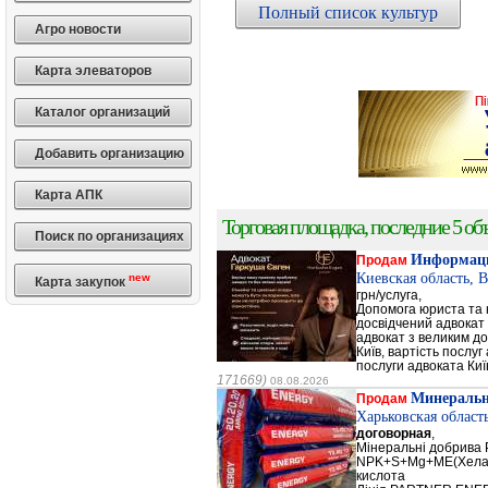
Полный список культур
Агро новости
Карта элеваторов
Каталог организаций
Добавить организацию
Карта АПК
Торговая площадка, последние 5 объ
Поиск по организациях
Информаци
Продам
Киевская область, 
new
Карта закупок
грн/услуга,
Допомога юриста та к
досвідчений адвокат 
адвокат з великим до
Київ, вартість послуг
послуги адвоката Киї
171669)
08.08.2026
Минеральн
Продам
Харьковская област
договорная
,
Мінеральні добрив
NPK+S+Mg+ME(Хела
кислота