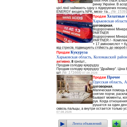
Лінія PARTNER ENERG
ринку України. В а
цієї лінії займають одну з лідируючих поз
ENERGY входять NPK, мезо- та...
(№: 1539
Хелатные 
Продам
Харьковская област
договорная
,
Водорозчинні Мiнер
PARTNER
Водорозчинні Мiнер
PARTNER / - Компле
+ 17 амінокислот + 
від стресів, підвищують стійкість до хвороб і
Кукуруза
Продам
Харьковская область, Коломакский район
активно
,
8
грн/шт.,
Продам солодку кукурудзу
Продам солодку кукурудзу "Драйвер". Ціна 8
шт
(№: 171668)
07.08.2026
Прочее
Продам
Одесская область, 
договорная
,
Магическая помощь в
снятие порчи, раскл
Бывают моменты, когд
рук. Когда отношени
рушатся за один день
сквозь пальцы, а внутри остается только ус
07.08.2026
Лента объявлений