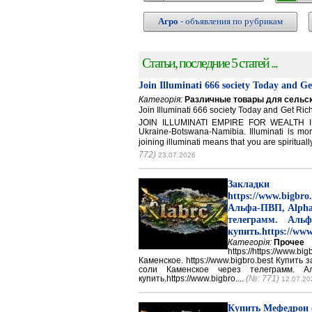
Агро
- объявления по рубрикам
Статьи, последние 5 статей ...
Join Illuminati 666 society Today and G
Категорія:
Различные товары для сельск
Join Illuminati 666 society Today and Get 
JOIN ILLUMINATI EMPIRE FOR WEALTH IN
Ukraine-Botswana-Namibia. Illuminati is mor
joining illuminati means that you are spirituall
772)
23.07.2026
Закладки 
https://www.big
Альфа-ПВП, Alpha
телеграмм. Аль
купить.https://www
Категорія:
Прочее
https://https://ww
Каменское. https://www.bigbro.best Купить
соли Каменское через телеграмм. 
купить.https://www.bigbro....
(№: 771)
12.07.20
Купить Мефедрон