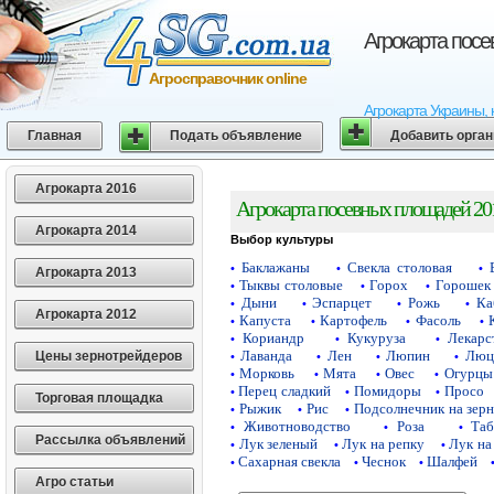
Агрокарта пос
Агросправочник online
Агрокарта Украины, 
Главная
Подать объявление
Добавить орга
Агрокарта 2016
Агрокарта посевных площадей 20
Агрокарта 2014
Выбор культуры
Баклажаны
Свекла столовая
•
•
•
Агрокарта 2013
Тыквы столовые
Горох
Горошек 
•
•
•
Дыни
Эспарцет
Рожь
Ка
•
•
•
•
Агрокарта 2012
Капуста
Картофель
Фасоль
•
•
•
•
Кориандр
Кукуруза
Лекарс
•
•
•
Лаванда
Лен
Люпин
Люц
Цены зернотрейдеров
•
•
•
•
Морковь
Мята
Овес
Огурцы
•
•
•
•
Перец сладкий
Помидоры
Просо
•
•
•
Торговая площадка
Рыжик
Рис
Подсолнечник на зер
•
•
•
Животноводство
Роза
Таб
•
•
•
Рассылка объявлений
Лук зеленый
Лук на репку
Лук на
•
•
•
Сахарная свекла
Чеснок
Шалфей
•
•
•
Агро статьи