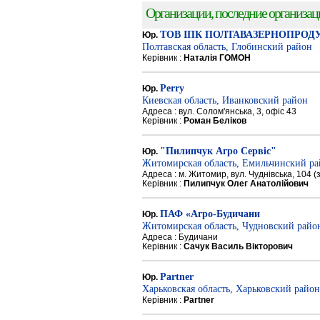
Организации, последние организации
ТОВ ІПК ПОЛТАВАЗЕРНОПРОД
Юр.
Полтавская область, Глобинский район
Керівник :
Наталія ГОМОН
Perry
Юр.
Киевская область, Иванковский район
Адреса : вул. Солом'янська, 3, офіс 43
Керівник :
Роман Беліков
"Пилипчук Агро Сервіс"
Юр.
Житомирская область, Емильчинский р
Адреса : м. Житомир, вул. Чуднівська, 104 
Керівник :
Пилипчук Олег Анатолійович
ПАФ «Агро-Будичани
Юр.
Житомирская область, Чудновский райо
Адреса : Будичани
Керівник :
Сачук Василь Вікторович
Partner
Юр.
Харьковская область, Харьковский район
Керівник :
Partner