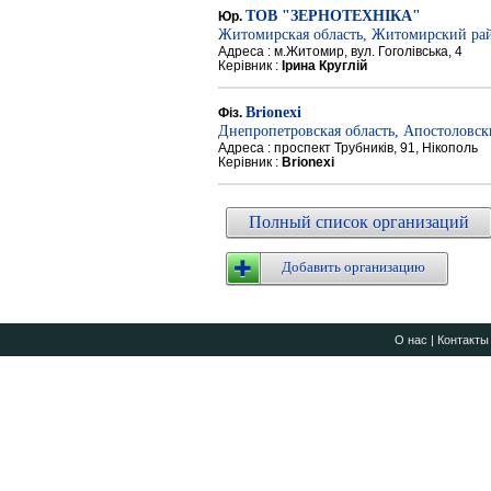
ТОВ "ЗЕРНОТЕХНІКА"
Юр.
Житомирская область, Житомирский ра
Адреса : м.Житомир, вул. Гоголівська, 4
Керівник :
Ірина Круглій
Brionexi
Фіз.
Днепропетровская область, Апостоловс
Адреса : проспект Трубників, 91, Нікополь
Керівник :
Brionexi
Полный список организаций
Добавить организацию
О нас
|
Контакты