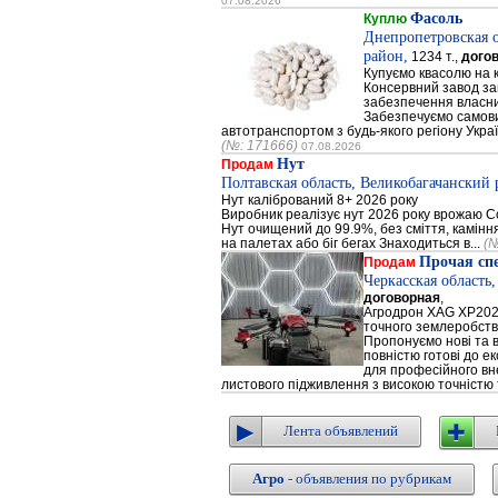
07.08.2026
Фасоль
Куплю
Днепропетровская 
район,
1234 т.,
дого
Купуємо квасолю на 
Консервний завод за
забезпечення власни
Забезпечуємо самови
автотранспортом з будь-якого регіону Украї
(№: 171666)
07.08.2026
Нут
Продам
Полтавская область, Великобагачанский 
Нут калібрований 8+ 2026 року
Виробник реалізує нут 2026 року врожаю Сор
Нут очищений до 99.9%, без сміття, каміння
на палетах або біг бегах Знаходиться в...
(№
Прочая сп
Продам
Черкасская область
договорная
,
Агродрон XAG XP202
точного землеробст
Пропонуємо нові та 
повністю готові до е
для професійного вне
листового підживлення з високою точністю 
Лента объявлений
Агро
- объявления по рубрикам