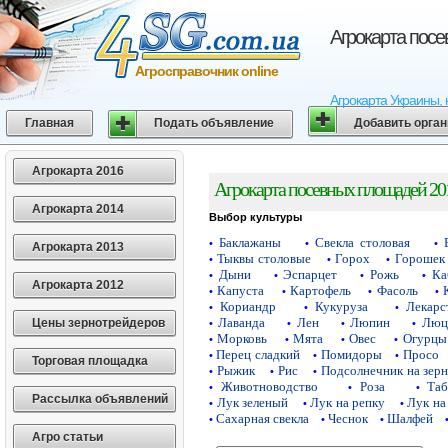
Агрокарта пос
Агросправочник online
Агрокарта Украины, 
Главная
Подать объявление
Добавить орга
Агрокарта 2016
Агрокарта посевных площадей 20
Агрокарта 2014
Выбор культуры
Баклажаны
Свекла столовая
•
•
•
Агрокарта 2013
Тыквы столовые
Горох
Горошек 
•
•
•
Дыни
Эспарцет
Рожь
Ка
•
•
•
•
Агрокарта 2012
Капуста
Картофель
Фасоль
•
•
•
•
Кориандр
Кукуруза
Лекарс
•
•
•
Лаванда
Лен
Люпин
Люц
Цены зернотрейдеров
•
•
•
•
Морковь
Мята
Овес
Огурцы
•
•
•
•
Перец сладкий
Помидоры
Просо
•
•
•
Торговая площадка
Рыжик
Рис
Подсолнечник на зер
•
•
•
Животноводство
Роза
Таб
•
•
•
Рассылка объявлений
Лук зеленый
Лук на репку
Лук на
•
•
•
Сахарная свекла
Чеснок
Шалфей
•
•
•
Агро статьи