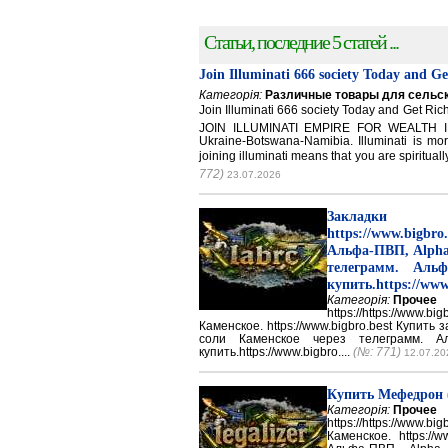
Статьи, последние 5 статей ...
Join Illuminati 666 society Today and G
Категорія:
Различные товары для сельск
Join Illuminati 666 society Today and Get 
JOIN ILLUMINATI EMPIRE FOR WEALTH IN
Ukraine-Botswana-Namibia. Illuminati is mor
joining illuminati means that you are spirituall
772)
23.07.2026
Закладки 
https://www.big
Альфа-ПВП, Alpha
телеграмм. Аль
купить.https://www
Категорія:
Прочее
https://https://ww
Каменское. https://www.bigbro.best Купить
соли Каменское через телеграмм. 
купить.https://www.bigbro....
(№: 771)
12.07.20
Купить Мефедрон
Категорія:
Прочее
https://https://ww
Каменское. https://w