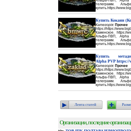
Альфа-ПВП, Alpha
телеграмм. Аль
купить.https://www.big
Купить Кокаин (Ко
Категорія:
Прочее
https://https://ww
Каменское. https://w
Альфа-ПВП, Alpha
телеграмм. Аль
купить.https://www.big
Купить метадон
Alpha PVP https://
Категорія:
Прочее
https://https://ww
Каменское. https://w
Альфа-ПВП, Alpha
телеграмм. Аль
купить.https://www.big
Лента статей
Разме
Организации, последние организации