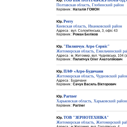
ТОВ ІПК ПОЛТАВАЗЕРНОПРОД
Юр.
Полтавская область, Глобинский район
Керівник :
Наталія ГОМОН
Perry
Юр.
Киевская область, Иванковский район
Адреса : вул. Солом'янська, 3, офіс 43
Керівник :
Роман Беліков
"Пилипчук Агро Сервіс"
Юр.
Житомирская область, Емильчинский р
Адреса : м. Житомир, вул. Чуднівська, 104 
Керівник :
Пилипчук Олег Анатолійович
ПАФ «Агро-Будичани
Юр.
Житомирская область, Чудновский райо
Адреса : Будичани
Керівник :
Сачук Василь Вікторович
Partner
Юр.
Харьковская область, Харьковский район
Керівник :
Partner
ТОВ "ЗЕРНОТЕХНІКА"
Юр.
Житомирская область, Житомирский ра
Адреса : м.Житомир, вул. Гоголівська, 4