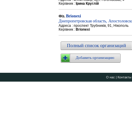
Керівник :
Ірина Круглій
Brionexi
Фіз.
Днепропетровская область, Апостоловс
Адреса : проспект Трубників, 91, Нікополь
Керівник :
Brionexi
Полный список организаций
Добавить организацию
О нас
|
Контакты