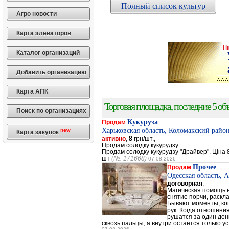
Полный список культур
Агро новости
Карта элеваторов
Каталог организаций
Добавить организацию
Карта АПК
Торговая площадка, последние 5 объ
Поиск по организациях
Кукуруза
Продам
Харьковская область, Коломакский район
new
Карта закупок
активно
,
8
грн/шт.,
Продам солодку кукурудзу
Продам солодку кукурудзу "Драйвер". Ціна 8
шт
(№: 171668)
07.08.2026
Прочее
Продам
Одесская область, 
договорная
,
Магическая помощь в
снятие порчи, раскл
Бывают моменты, когд
рук. Когда отношени
рушатся за один день
сквозь пальцы, а внутри остается только ус