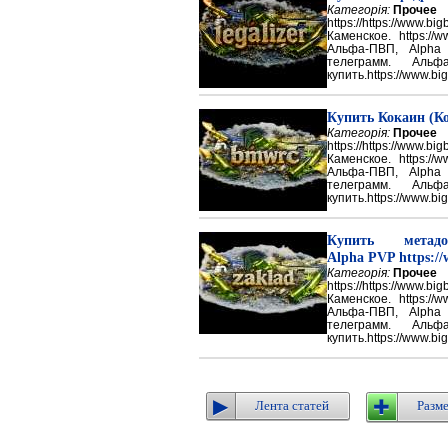
Категорія:
Прочее
https://https://ww
Каменское. https://w
Альфа-ПВП, Alpha
телеграмм. Аль
купить.https://www.big
Купить Кокаин (Ко
Категорія:
Прочее
https://https://ww
Каменское. https://w
Альфа-ПВП, Alpha
телеграмм. Аль
купить.https://www.big
Купить метадон
Alpha PVP https://
Категорія:
Прочее
https://https://ww
Каменское. https://w
Альфа-ПВП, Alpha
телеграмм. Аль
купить.https://www.big
Лента статей
Разме