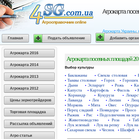
Агрокарта пос
Агросправочник online
Агрокарта Украины, 
Главная
Подать объявление
Добавить орга
Агрокарта 2016
Агрокарта посевных площадей 20
Агрокарта 2014
Выбор культуры
Баклажаны
Свекла столовая
•
•
•
Агрокарта 2013
Тыквы столовые
Горох
Горошек 
•
•
•
Дыни
Эспарцет
Рожь
Ка
•
•
•
•
Агрокарта 2012
Капуста
Картофель
Фасоль
•
•
•
•
Кориандр
Кукуруза
Лекарс
•
•
•
Лаванда
Лен
Люпин
Люц
Цены зернотрейдеров
•
•
•
•
Морковь
Мята
Овес
Огурцы
•
•
•
•
Перец сладкий
Помидоры
Просо
•
•
•
Торговая площадка
Рыжик
Рис
Подсолнечник на зер
•
•
•
Животноводство
Роза
Таб
•
•
•
Рассылка объявлений
Лук зеленый
Лук на репку
Лук на
•
•
•
Сахарная свекла
Чеснок
Шалфей
•
•
•
Агро статьи