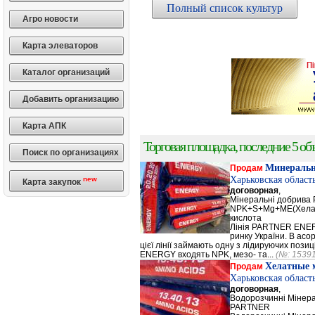
Полный список культур
Агро новости
Карта элеваторов
Каталог организаций
Добавить организацию
Карта АПК
Торговая площадка, последние 5 объ
Поиск по организациях
Минеральн
Продам
Харьковская област
new
Карта закупок
договорная
,
Мінеральні добрив
NPK+S+Mg+ME(Хела
кислота
Лінія PARTNER ENERG
ринку України. В а
цієї лінії займають одну з лідируючих поз
ENERGY входять NPK, мезо- та...
(№: 1539
Хелатные 
Продам
Харьковская област
договорная
,
Водорозчинні Мiнер
PARTNER