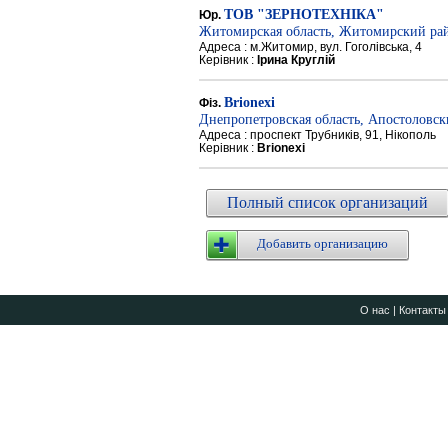
ТОВ "ЗЕРНОТЕХНІКА"
Юр.
Житомирская область, Житомирский ра
Адреса : м.Житомир, вул. Гоголівська, 4
Керівник :
Ірина Круглій
Brionexi
Фіз.
Днепропетровская область, Апостоловс
Адреса : проспект Трубників, 91, Нікополь
Керівник :
Brionexi
Полный список организаций
Добавить организацию
О нас
|
Контакты