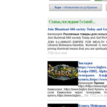
Агро
- объявления по рубрикам
Статьи, последние 5 статей ...
Join Illuminati 666 society Today and G
Категорія:
Различные товары для сельск
Join Illuminati 666 society Today and Get 
JOIN ILLUMINATI EMPIRE FOR WEALTH IN
Ukraine-Botswana-Namibia. Illuminati is mor
joining illuminati means that you are spirituall
772)
23.07.2026
Закладки 
https://www.big
Альфа-ПВП, Alpha
телеграмм. Аль
купить.https://www
Категорія:
Прочее
https://https://ww
Каменское. https://www.bigbro.best Купить
соли Каменское через телеграмм. 
купить.https://www.bigbro....
(№: 771)
12.07.20
Купить Мефедрон