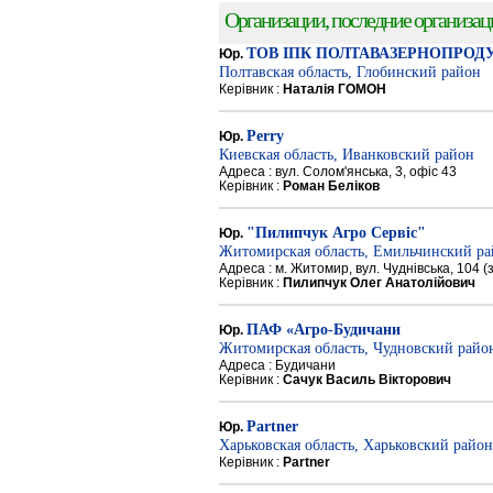
Организации, последние организации
ТОВ ІПК ПОЛТАВАЗЕРНОПРОД
Юр.
Полтавская область, Глобинский район
Керівник :
Наталія ГОМОН
Perry
Юр.
Киевская область, Иванковский район
Адреса : вул. Солом'янська, 3, офіс 43
Керівник :
Роман Беліков
"Пилипчук Агро Сервіс"
Юр.
Житомирская область, Емильчинский р
Адреса : м. Житомир, вул. Чуднівська, 104 
Керівник :
Пилипчук Олег Анатолійович
ПАФ «Агро-Будичани
Юр.
Житомирская область, Чудновский райо
Адреса : Будичани
Керівник :
Сачук Василь Вікторович
Partner
Юр.
Харьковская область, Харьковский район
Керівник :
Partner