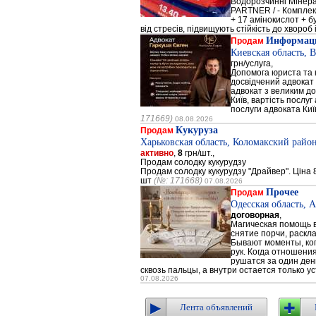
Водорозчинні Мiнер
PARTNER / - Компле
+ 17 амінокислот + 
від стресів, підвищують стійкість до хвороб і
Информаци
Продам
Киевская область, 
грн/услуга,
Допомога юриста та к
досвідчений адвокат 
адвокат з великим до
Київ, вартість послуг
послуги адвоката Киї
171669)
08.08.2026
Кукуруза
Продам
Харьковская область, Коломакский район
активно
,
8
грн/шт.,
Продам солодку кукурудзу
Продам солодку кукурудзу "Драйвер". Ціна 8
шт
(№: 171668)
07.08.2026
Прочее
Продам
Одесская область, 
договорная
,
Магическая помощь в
снятие порчи, раскл
Бывают моменты, когд
рук. Когда отношени
рушатся за один день
сквозь пальцы, а внутри остается только ус
07.08.2026
Лента объявлений