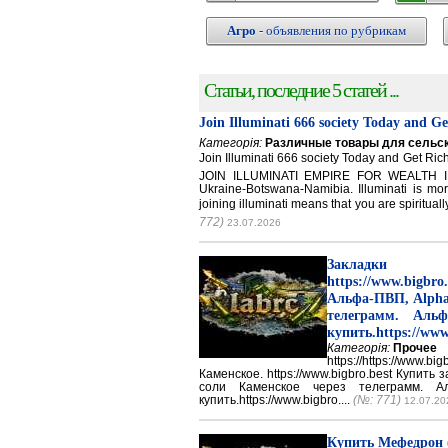
Агро
- объявления по рубрикам
Статьи, последние 5 статей ...
Join Illuminati 666 society Today and G
Категорія:
Различные товары для сельск
Join Illuminati 666 society Today and Get 
JOIN ILLUMINATI EMPIRE FOR WEALTH IN
Ukraine-Botswana-Namibia. Illuminati is mor
joining illuminati means that you are spirituall
772)
23.07.2026
Закладки 
https://www.big
Альфа-ПВП, Alpha
телеграмм. Аль
купить.https://www
Категорія:
Прочее
https://https://ww
Каменское. https://www.bigbro.best Купить
соли Каменское через телеграмм. 
купить.https://www.bigbro....
(№: 771)
12.07.20
Купить Мефедрон