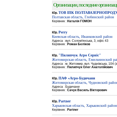
Организации, последние организации
ТОВ ІПК ПОЛТАВАЗЕРНОПРОД
Юр.
Полтавская область, Глобинский район
Керівник :
Наталія ГОМОН
Perry
Юр.
Киевская область, Иванковский район
Адреса : вул. Солом'янська, 3, офіс 43
Керівник :
Роман Беліков
"Пилипчук Агро Сервіс"
Юр.
Житомирская область, Емильчинский р
Адреса : м. Житомир, вул. Чуднівська, 104 
Керівник :
Пилипчук Олег Анатолійович
ПАФ «Агро-Будичани
Юр.
Житомирская область, Чудновский райо
Адреса : Будичани
Керівник :
Сачук Василь Вікторович
Partner
Юр.
Харьковская область, Харьковский район
Керівник :
Partner