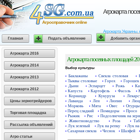
Агрокарта пос
Агросправочник online
Агрокарта Украины, 
Главная
Подать объявление
Добавить орга
Агрокарта 2016
Агрокарта посевных площадей 20
Агрокарта 2014
Выбор культуры
Баклажаны
Свекла столовая
•
•
•
Агрокарта 2013
Тыквы столовые
Горох
Горошек 
•
•
•
Дыни
Эспарцет
Рожь
Ка
•
•
•
•
Агрокарта 2012
Капуста
Картофель
Фасоль
•
•
•
•
Кориандр
Кукуруза
Лекарс
•
•
•
Лаванда
Лен
Люпин
Люц
Цены зернотрейдеров
•
•
•
•
Морковь
Мята
Овес
Огурцы
•
•
•
•
Перец сладкий
Помидоры
Просо
•
•
•
Торговая площадка
Рыжик
Рис
Подсолнечник на зер
•
•
•
Животноводство
Роза
Таб
•
•
•
Рассылка объявлений
Лук зеленый
Лук на репку
Лук на
•
•
•
Сахарная свекла
Чеснок
Шалфей
•
•
•
Агро статьи