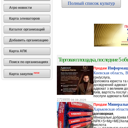
Полный список культур
Агро новости
Карта элеваторов
Каталог организаций
Добавить организацию
Карта АПК
Торговая площадка, последние 5 объ
Поиск по организациях
Информаци
Продам
Киевская область, 
new
Карта закупок
грн/услуга,
Допомога юриста та к
досвідчений адвокат 
адвокат з великим до
Київ, вартість послуг
послуги адвоката Киї
171669)
08.08.2026
Минеральн
Продам
Харьковская област
договорная
,
Мінеральні добрив
NPK+S+Mg+ME(Хела
кислота