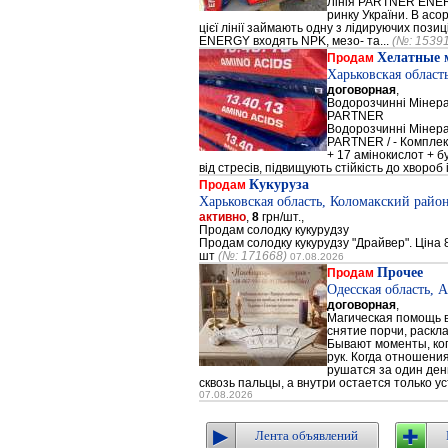
Лінія PARTNER ENERG
ринку України. В а
цієї лінії займають одну з лідируючих поз
ENERGY входять NPK, мезо- та...
(№: 1539
Хелатные 
Продам
Харьковская област
договорная
,
Водорозчинні Мiнер
PARTNER
Водорозчинні Мiнер
PARTNER / - Компле
+ 17 амінокислот + 
від стресів, підвищують стійкість до хвороб і
Кукуруза
Продам
Харьковская область, Коломакский район
активно
,
8
грн/шт.,
Продам солодку кукурудзу
Продам солодку кукурудзу "Драйвер". Ціна 8
шт
(№: 171668)
07.08.2026
Прочее
Продам
Одесская область, 
договорная
,
Магическая помощь в
снятие порчи, раскл
Бывают моменты, когд
рук. Когда отношени
рушатся за один день
сквозь пальцы, а внутри остается только ус
07.08.2026
Лента объявлений