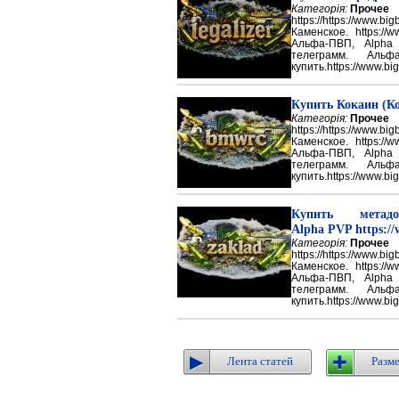
Категорія:
Прочее
https://https://ww
Каменское. https://w
Альфа-ПВП, Alpha
телеграмм. Аль
купить.https://www.big
Купить Кокаин (Ко
Категорія:
Прочее
https://https://ww
Каменское. https://w
Альфа-ПВП, Alpha
телеграмм. Аль
купить.https://www.big
Купить метадон
Alpha PVP https://
Категорія:
Прочее
https://https://ww
Каменское. https://w
Альфа-ПВП, Alpha
телеграмм. Аль
купить.https://www.big
Лента статей
Разме