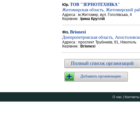
ТОВ "ЗЕРНОТЕХНІКА"
Юр.
Житомирская область, Житомирский ра
Адреса : м.Житомир, вул. Гоголівська, 4
Керівник :
Ірина Круглій
Brionexi
Фіз.
Днепропетровская область, Апостоловс
Адреса : проспект Трубників, 91, Нікополь
Керівник :
Brionexi
Полный список организаций
Добавить организацию
О нас
|
Контакты