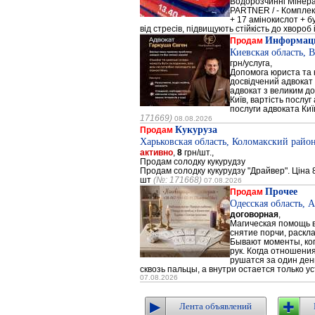
Водорозчинні Мiнер
PARTNER / - Компле
+ 17 амінокислот + 
від стресів, підвищують стійкість до хвороб і
Информаци
Продам
Киевская область, 
грн/услуга,
Допомога юриста та к
досвідчений адвокат 
адвокат з великим до
Київ, вартість послуг
послуги адвоката Киї
171669)
08.08.2026
Кукуруза
Продам
Харьковская область, Коломакский район
активно
,
8
грн/шт.,
Продам солодку кукурудзу
Продам солодку кукурудзу "Драйвер". Ціна 8
шт
(№: 171668)
07.08.2026
Прочее
Продам
Одесская область, 
договорная
,
Магическая помощь в
снятие порчи, раскл
Бывают моменты, когд
рук. Когда отношени
рушатся за один день
сквозь пальцы, а внутри остается только ус
07.08.2026
Лента объявлений