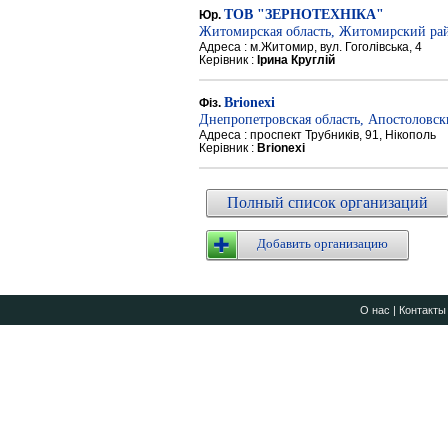
ТОВ "ЗЕРНОТЕХНІКА"
Юр.
Житомирская область, Житомирский ра
Адреса : м.Житомир, вул. Гоголівська, 4
Керівник :
Ірина Круглій
Brionexi
Фіз.
Днепропетровская область, Апостоловс
Адреса : проспект Трубників, 91, Нікополь
Керівник :
Brionexi
Полный список организаций
Добавить организацию
О нас
|
Контакты