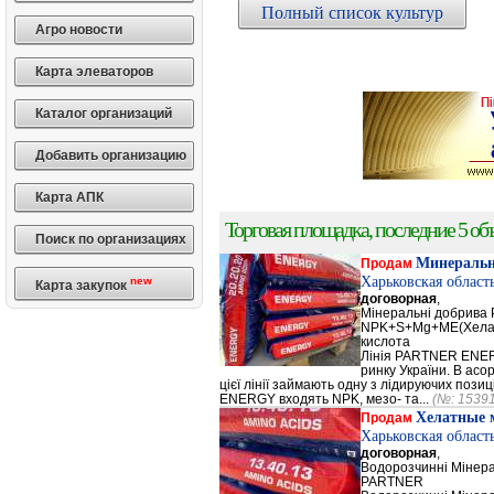
Полный список культур
Агро новости
Карта элеваторов
Каталог организаций
Добавить организацию
Карта АПК
Торговая площадка, последние 5 объ
Поиск по организациях
Минеральн
Продам
Харьковская област
new
Карта закупок
договорная
,
Мінеральні добрив
NPK+S+Mg+ME(Хела
кислота
Лінія PARTNER ENERG
ринку України. В а
цієї лінії займають одну з лідируючих поз
ENERGY входять NPK, мезо- та...
(№: 1539
Хелатные 
Продам
Харьковская област
договорная
,
Водорозчинні Мiнер
PARTNER