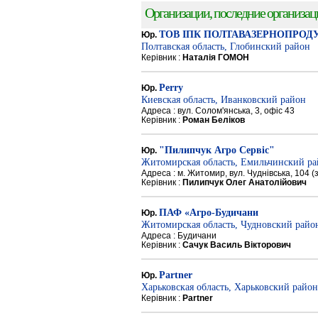
Организации, последние организации
ТОВ ІПК ПОЛТАВАЗЕРНОПРОД
Юр.
Полтавская область, Глобинский район
Керівник :
Наталія ГОМОН
Perry
Юр.
Киевская область, Иванковский район
Адреса : вул. Солом'янська, 3, офіс 43
Керівник :
Роман Беліков
"Пилипчук Агро Сервіс"
Юр.
Житомирская область, Емильчинский р
Адреса : м. Житомир, вул. Чуднівська, 104 
Керівник :
Пилипчук Олег Анатолійович
ПАФ «Агро-Будичани
Юр.
Житомирская область, Чудновский райо
Адреса : Будичани
Керівник :
Сачук Василь Вікторович
Partner
Юр.
Харьковская область, Харьковский район
Керівник :
Partner