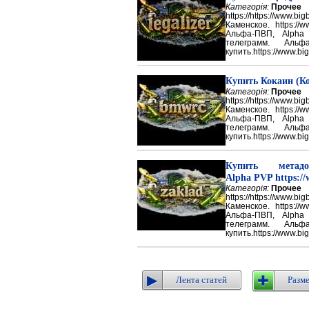
Категорія:
Прочее
https://https://ww
Каменское. https://w
Альфа-ПВП, Alpha
телеграмм. Аль
купить.https://www.big
Купить Кокаин (Ко
Категорія:
Прочее
https://https://ww
Каменское. https://w
Альфа-ПВП, Alpha
телеграмм. Аль
купить.https://www.big
Купить метадон
Alpha PVP https://
Категорія:
Прочее
https://https://ww
Каменское. https://w
Альфа-ПВП, Alpha
телеграмм. Аль
купить.https://www.big
Лента статей
Разме