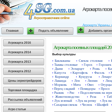
Агрокарта пос
Агросправочник online
Агрокарта Украины, 
Главная
Подать объявление
Добавить орга
Агрокарта 2016
Агрокарта посевных площадей 20
Агрокарта 2014
Выбор культуры
Баклажаны
Свекла столовая
•
•
•
Агрокарта 2013
Тыквы столовые
Горох
Горошек 
•
•
•
Дыни
Эспарцет
Рожь
Ка
•
•
•
•
Агрокарта 2012
Капуста
Картофель
Фасоль
•
•
•
•
Кориандр
Кукуруза
Лекарс
•
•
•
Лаванда
Лен
Люпин
Люц
Цены зернотрейдеров
•
•
•
•
Морковь
Мята
Овес
Огурцы
•
•
•
•
Перец сладкий
Помидоры
Просо
•
•
•
Торговая площадка
Рыжик
Рис
Подсолнечник на зер
•
•
•
Животноводство
Роза
Таб
•
•
•
Рассылка объявлений
Лук зеленый
Лук на репку
Лук на
•
•
•
Сахарная свекла
Чеснок
Шалфей
•
•
•
Агро статьи