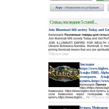
Агро
- объявления по рубрикам
Статьи, последние 5 статей ...
Join Illuminati 666 society Today and G
Категорія:
Различные товары для сельск
Join Illuminati 666 society Today and Get 
JOIN ILLUMINATI EMPIRE FOR WEALTH IN
Ukraine-Botswana-Namibia. Illuminati is mor
joining illuminati means that you are spirituall
772)
23.07.2026
Закладки 
https://www.big
Альфа-ПВП, Alpha
телеграмм. Аль
купить.https://www
Категорія:
Прочее
https://https://ww
Каменское. https://www.bigbro.best Купить
соли Каменское через телеграмм. 
купить.https://www.bigbro....
(№: 771)
12.07.20
Купить Мефедрон