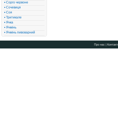
• Сорго червоне
• Сочевиця
• Соя
• Тритикале
• Ячка
• Ячмінь
• Ячмінь пивоварний
Про нас
|
Контакт