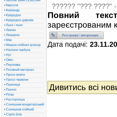
• Засоби захисту рослин
?????? "??? ????" 
• Квасоля
• Коріандр
Повний текс
• Кукурудза
• Кукурудза цукрова
зареєстрованим к
• Льон / льон
• Люпин
Реєстрація / авторизація
• Люцерна
• Мак
Дата подачі:
23.11.2
• Макуха олійних культур
• Насіння гарбуза
• Нут
• Овес
• Перловка
• Посівний матеріал
• Просо жовте
• Просо червоне
Дивитись всі нов
• Пшениця
• Пшоно
• Ріпак
• Расторопша
• Соняшник кондитерський
• Соняшник олійний
• Сорго біле