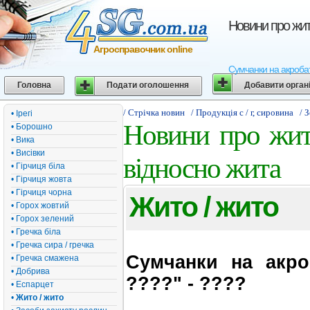
Новини про жит
Агросправочник online
Сумчанки на акробати
Головна
Подати оголошення
Добавити орган
/ Стрічка новин
/ Продукція с / г, сировина
/ 
• Ірегі
Новини про жито
• Борошно
• Вика
• Висівки
відносно жита
• Гірчиця біла
• Гірчиця жовта
• Гірчиця чорна
Жито / жито
• Горох жовтий
• Горох зелений
• Гречка біла
• Гречка сира / гречка
Сумчанки на акро
• Гречка смажена
• Добрива
????" - ????
• Еспарцет
•
Жито / жито